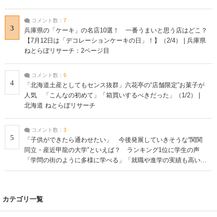
コメント数：
7
3
兵庫県の「ケーキ」の名店10選！ 一番うまいと思う店はどこ？
【7月12日は「デコレーションケーキの日」！】（2/4） | 兵庫県
ねとらぼリサーチ：2ページ目
コメント数：
5
4
「北海道土産としてもセンス抜群」六花亭の“店舗限定”お菓子が
人気 「こんなの初めて」「箱買いするべきだった」（1/2） |
北海道 ねとらぼリサーチ
コメント数：
3
5
「子供ができたら通わせたい」 今後発展していきそうな“関関
同立・産近甲龍の大学”といえば？ ランキング1位に学生の声
「学問の街のように多様に学べる」「就職や進学の実績も高い」
| 大学 ねとらぼリサーチ
カテゴリ一覧