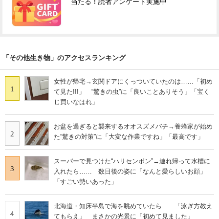
当たる！読者アンケート実施中
「その他生き物」のアクセスランキング
女性が帰宅→玄関ドアにくっついていたのは……「初め
1
て見た!!!」 “驚きの虫”に「良いことありそう」「宝く
じ買いなはれ」
お盆を過ぎると襲来するオオスズメバチ→養蜂家が始め
2
た“驚きの対策”に「大変な作業ですね」「最高です」
スーパーで見つけた“ハリセンボン”→連れ帰って水槽に
3
入れたら…… 数日後の姿に「なんと愛らしいお顔」
「すごい勢いあった」
北海道・知床半島で海を眺めていたら……「泳ぎ方教え
4
てもらえ」 まさかの光景に「初めて見ました」