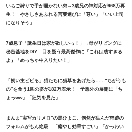
いちご狩りで手が届かない弟→3歳兄の神対応が668万再
企業向けIT製品の総合サイト
生！ やさしさあふれる言葉選びに「尊い」「いい上司
IT製品の技術・比較・事例
になりそう」
製造業のIT導入・活用を支援
7歳息子「誕生日は家が欲しいっ！」→母がリビングに
モノづくり技術者専門サイト
秘密基地をDIY 目を疑う最高傑作に「これは凄すぎる
エレクトロニクス専門サイト
よ」「めっちゃ中入りたい！」
電子設計の基本と応用
「飼い主ビビる」猫たちに猫草をあげたら……“ちがうも
エネルギーの専門メディア
の”を食う1匹の姿が182万表示！ 予想外の展開に「ち
建設×テクノロジーの最前線
ょっww」「狂気を見た」
ちょっと気になるネットの話題
まんま“実写カリメロ”の黒ひよこ、偶然が生んだ奇跡の
フォルムがもん絶級 「癒やし効果すごい」「かっわい