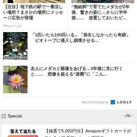
【注目】地下鉄の駅で一番涼し
“無給餌”で育てたメダカが2年
い場所？まさかの場所にメッセ
後、驚きの姿に→さらに半年
ージ広告が登場
後…… 放置しておいたビ...
PR(ねとらぼ)
「1匹いたら100匹いる」「発生しなかったら奇跡」
ビオトープに侵入し崩壊させる...
友人にメダカと睡蓮をあげる→3年後に見に行く
と…… 想像を超える“楽園”に「こん...
Recommended by
Special
- PR -
【抽選で5,000円分】Amazonギフトカードが