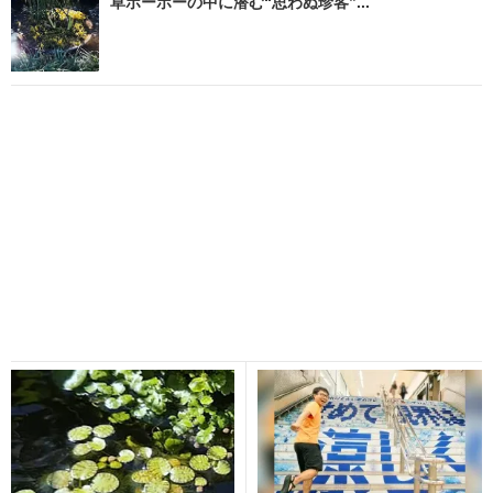
草ボーボーの中に潜む“思わぬ珍客”...