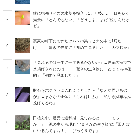
鉢に指先サイズの水草を投入→1カ月後…… 目を疑う
5
光景に「とんでもない」「どうしよ、まだ2粒なんだけ
ど」
実家の軒下にできたツバメの巣→ヒナの中に1羽だ
6
け…… 驚きの光景に「初めて見ました」「天使じゃ」
「見れるのは一生に一度あるかないか」→静岡の漁港で
7
水揚げされたのは…… 驚きの生き物に「とっても神秘
的」「初めて見ました！」
財布をポケットに入れようとしたら「なんか固いもの
8
が」→まさかの正体に「これは叫ぶ」「私なら財布ぶん
投げてるわ」
田植え中、足元に違和感→見てみると……「でっ
9
か！」 泥の中から現れた“まさかの生き物”に「田んぼ
にいるんですね！」「びっくりです」