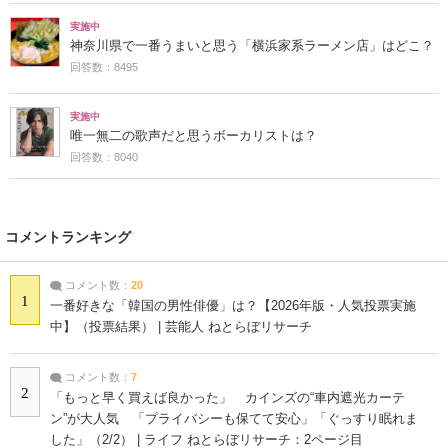
実施中
神奈川県で一番うまいと思う「横浜家系ラーメン店」はどこ？
回答数：8495
実施中
唯一無二の歌声だと思うボーカリストは？
回答数：8040
コメントランキング
コメント数：
20
1
一番好きな「韓国の男性俳優」は？【2026年版・人気投票実施
中】（投票結果） | 芸能人 ねとらぼリサーチ
コメント数：
7
2
「もっと早く買えば良かった」 カインズの“車内遮光カーテ
ン”が大人気 「プライバシーも保てて安心」「ぐっすり眠れま
した」（2/2） | ライフ ねとらぼリサーチ：2ページ目