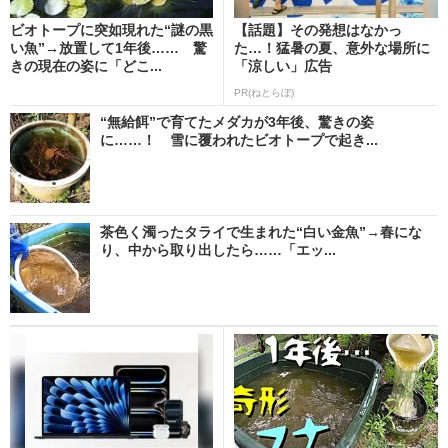
ビオトープに突如現れた“謎の黒
【話題】その発想はなかっ
い魚”→放置して1年後…… 驚
た…！猛暑の夏、意外な場所に
きの現在の姿に「どこ...
「涼しい」広告
PR(ねとらぼ)
“無給餌”で育てたメダカが3年後、驚きの姿
に……！ 雪に覆われたビオトープで起き...
茶色く濁ったタライで生まれた“白い金魚”→春にな
り、中から取り出したら……「エッ...