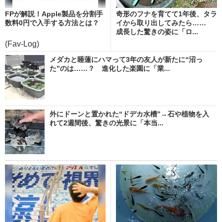
FPが解説！Apple製品を分割手
奇形のフナを育てて1年後、タラ
数料0円で入手する方法とは？
イから取り出してみたら……
成長した驚きの姿に「ロ...
(Fav-Log)
メダカと睡蓮にハマって3年の友人が新たに“沼っ
た”のは……？ 進化した楽園に「業...
外にドーンと置かれた“ドデカ水槽”→石や植物を入
れて2週間後、驚きの光景に「本当...