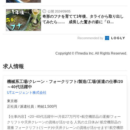
公開 2024/09/05
奇形のフナを育てて1年後、タライから取り出し
てみたら…… 成長した驚きの姿に「ロ...
Recommended by
Copyright © ITmedia Inc. All Rights Reserved.
求人情報
機械系工場/クレーン・フォークリフト/製造/工場/派遣の仕事/20
～40代活躍中
UTエージェント株式会社
東京都
正社員 / 派遣社員：時給1,500円
【仕事内容】<20~40代活躍中><月収27万円可>航空機部品の運搬!フォー
クリフトや天井クレーンの資格が活かせる 人気の土日休み!
航空機部品の
運搬 フォークリフト(リーチ)や天井クレーンの資格が活かせます! 航空機部