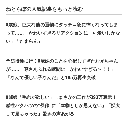
ねとらぼの人気記事をもっと読む
ITの今と未来を見通す
スマホと通信の最新トレンド
0歳娘、巨大な熊の置物にタッチ→急に怖くなってしま
って…… かわいすぎるリアクションに「可愛いしかな
進化するPCとデバイスの未来
い」「たまらん」
好きが集まる 比べて選べる
予防接種に行く0歳妹のことを心配しすぎたお兄ちゃん
ビジネスと働き方のヒント
が…… 尊さあふれる瞬間に「かわいすぎる〜！！」
AI活用のいまが分かる
「なんて優しい子なんだ」と185万再生突破
企業ITのトレンドを詳説
8歳娘「毛糸が欲しい」→まさかの工作が393万表示！
経営リーダーのコミュニティ
感性バクハツの“傑作”に「本物としか思えない」「拡大
マーケ×ITの今がよく分かる
して見ちゃった」驚きの声あがる
ITエンジニア向け専門サイト