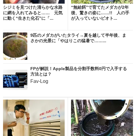
シジミを見つけた清らかな水路
“無給餌”で育てたメダカが2年
に網を入れてみると…… 元気
後、驚きの姿に……!! 人の手
に動く“生きた化石”に「...
が入っていないビオト...
9匹のメダカがいたタライ→夏を越して半年後、ま
さかの光景に「やはりこの猛暑で……...
FPが解説！Apple製品を分割手数料0円で入手する
方法とは？
Fav-Log