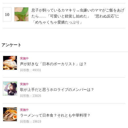
息子が飼っているカマキリ→虫嫌いのママがご飯をあげ
10
たら……「可愛いと錯覚し始めた」 “思わぬ反応”に
「めちゃくちゃ愛嬌たっぷり」
アンケート
実施中
声が好きな「日本のボーカリスト」は？
回答数：49331
実施中
歌が上手だと思うホロライブのメンバーは？
回答数：23826
実施中
ラーメンって日本食？それとも中華料理？
回答数：19619