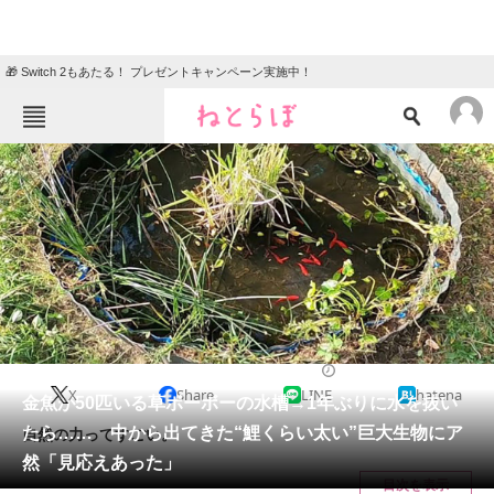
🎁 Switch 2もあたる！ プレゼントキャンペーン実施中！
ねとらぼメニュー
TOP
ニュース
エンタメ
クイズ
グルメ
地域
住まい
教育・育児
動物
リサーチ
その他生き物
2025/04/07 21:30（公開）
X
Share
LINE
hatena
会員記事
金魚が50匹いる草ボーボーの水槽→1年ぶりに水を抜い
たら…… 中から出てきた“鯉くらい太い”巨大生物にア
自然の力ってすごい。
メディア
然「見応えあった」
目次を表示
注目記事を集めた総合ページ