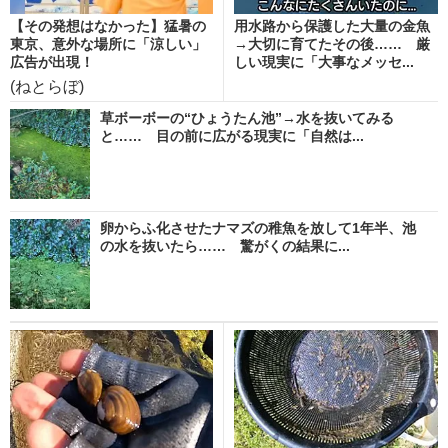
【その発想はなかった】猛暑の
用水路から保護した大量の金魚
東京、意外な場所に「涼しい」
→大切に育てたその後…… 厳
広告が出現！
しい現実に「大事なメッセ...
(ねとらぼ)
草ボーボーの“ひょうたん池”→水を抜いてみる
と…… 目の前に広がる現実に「自然は...
卵からふ化させたナマズの稚魚を放して1年半、池
の水を抜いたら…… 驚がくの結果に...