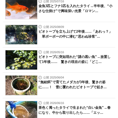
公開 2025/07/16
金魚3匹とフナ1匹を入れたタライ→半年後、“小
さな仕掛け”で興味深い光景「ロマン...
公開 2025/08/09
ビオトープを立ち上げて2年後……「あれっ？」
草ボーボーの中に潜む“思わぬ珍客”...
公開 2026/05/16
ビオトープに突如現れた“謎の黒い魚”→放置し
て1年後…… 驚きの現在の姿に「どこ...
公開 2025/06/04
“無給餌”で育てたメダカが3年後、驚きの姿
に……！ 雪に覆われたビオトープで起き...
公開 2026/06/16
茶色く濁ったタライで生まれた“白い金魚”→春
になり、中から取り出したら……「エッ...