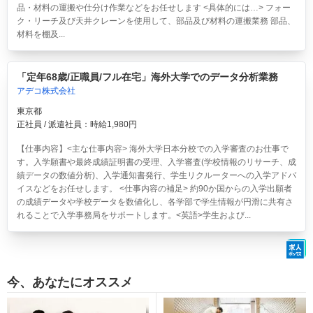
品・材料の運搬や仕分け作業などをお任せします <具体的には…> フォー
ク・リーチ及び天井クレーンを使用して、部品及び材料の運搬業務 部品、
材料を棚及...
「定年68歳/正職員/フル在宅」海外大学でのデータ分析業務
アデコ株式会社
東京都
正社員 / 派遣社員：時給1,980円
【仕事内容】<主な仕事内容> 海外大学日本分校での入学審査のお仕事で
す。入学願書や最終成績証明書の受理、入学審査(学校情報のリサーチ、成
績データの数値分析)、入学通知書発行、学生リクルーターへの入学アドバ
イスなどをお任せします。 <仕事内容の補足> 約90か国からの入学出願者
の成績データや学校データを数値化し、各学部で学生情報が円滑に共有さ
れることで入学事務局をサポートします。<英語>学生および...
今、あなたにオススメ