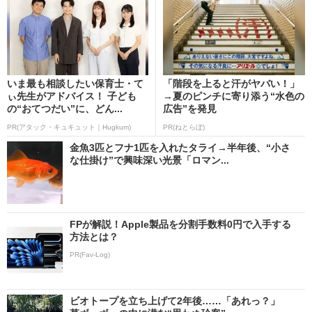
いま最も相談したい保育士・て
「階段を上ると汗がヤバい！」
ぃ先生がアドバイス！ 子ども
→夏のピンチに寄り添う“水色の
の“おてつだい”に、どん...
広告”を発見
PR(アタック・キュキュット｜Hugkum)
PR(ねとらぼ)
金魚3匹とフナ1匹を入れたタライ→半年後、“小さ
な仕掛け”で興味深い光景「ロマン...
FPが解説！Apple製品を分割手数料0円で入手する
方法とは？
PR(Fav-Log)
ビオトープを立ち上げて2年後……「あれっ？」