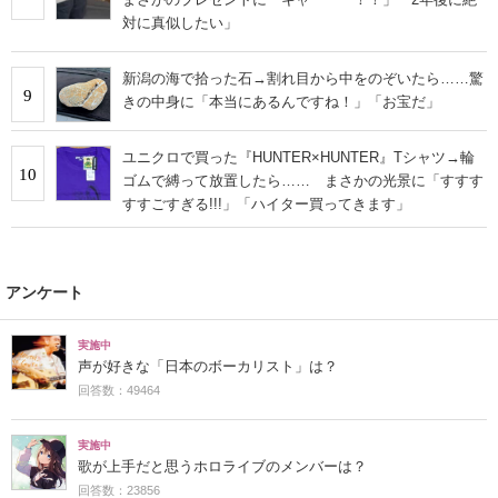
対に真似したい」
新潟の海で拾った石→割れ目から中をのぞいたら……驚
9
きの中身に「本当にあるんですね！」「お宝だ」
ユニクロで買った『HUNTER×HUNTER』Tシャツ→輪
10
ゴムで縛って放置したら…… まさかの光景に「すすす
すすごすぎる!!!」「ハイター買ってきます」
アンケート
実施中
声が好きな「日本のボーカリスト」は？
回答数：49464
実施中
歌が上手だと思うホロライブのメンバーは？
回答数：23856