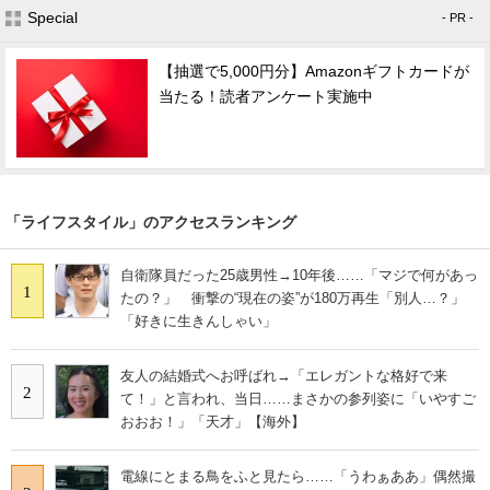
Special
- PR -
【抽選で5,000円分】Amazonギフトカードが
当たる！読者アンケート実施中
「ライフスタイル」のアクセスランキング
自衛隊員だった25歳男性→10年後……「マジで何があっ
1
たの？」 衝撃の“現在の姿”が180万再生「別人…？」
「好きに生きんしゃい」
友人の結婚式へお呼ばれ→「エレガントな格好で来
2
て！」と言われ、当日……まさかの参列姿に「いやすご
おおお！」「天才」【海外】
電線にとまる鳥をふと見たら……「うわぁああ」偶然撮