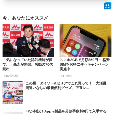
今、あなたにオススメ
「気になっていた認知機能が菌
スマホ2GBで月額850円～ 格安
で…」森永が開発。感動の70代
SIMをお得に使うキャンペーン
続出
実施中！
PR(森永乳業)
PR(IIJmio)
この夏、ダイソー&セリアでこれ買って！ 大活躍
間違いなしの最新便利グッズ、正直レ...
FPが解説！Apple製品を分割手数料0円で入手する