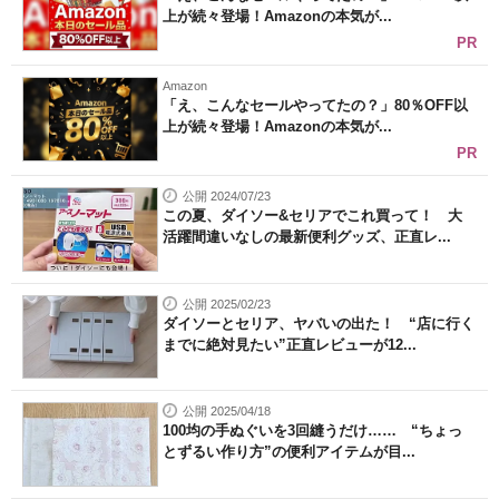
上が続々登場！Amazonの本気が...
PR
Amazon
「え、こんなセールやってたの？」80％OFF以
上が続々登場！Amazonの本気が...
PR
公開 2024/07/23
この夏、ダイソー&セリアでこれ買って！ 大
活躍間違いなしの最新便利グッズ、正直レ...
公開 2025/02/23
ダイソーとセリア、ヤバいの出た！ “店に行く
までに絶対見たい”正直レビューが12...
公開 2025/04/18
100均の手ぬぐいを3回縫うだけ…… “ちょっ
とずるい作り方”の便利アイテムが目...