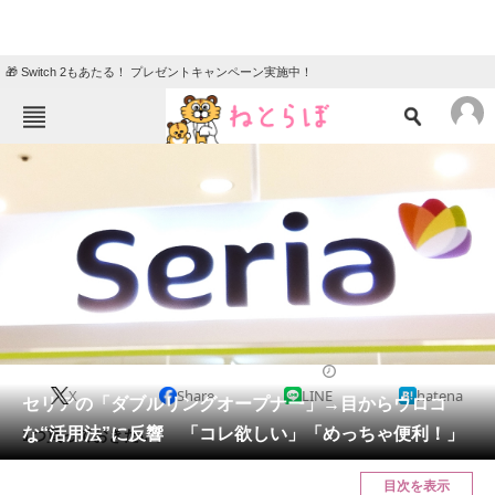
🎁 Switch 2もあたる！ プレゼントキャンペーン実施中！
ねとらぼメニュー
TOP
ニュース
エンタメ
クイズ
グルメ
地域
住まい
教育・育児
動物
リサーチ
ライフスタイル
2025/04/17 06:30（公開）
X
Share
LINE
hatena
会員記事
セリアの「ダブルリングオープナー」→目からウロコ
な“活用法”に反響 「コレ欲しい」「めっちゃ便利！」
1つ買っておきたい。
メディア
目次を表示
注目記事を集めた総合ページ