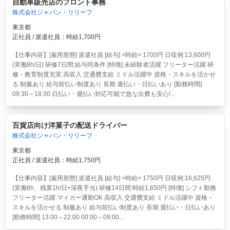
自動車販売店のフロント事務
株式会社ジャパン・リリーフ
東京都
正社員 / 派遣社員：時給1,700円
【仕事内容】[雇用形態] 派遣社員 [給与] <時給> 1700円 日収例:13,600円
(実働8h/日) 研修7日間:給与同条件 [特徴] 未経験者活躍 フリーター活躍 研
修・教育制度充実 高収入 交通費支給 ミドル活躍中 資格・スキルを活かせ
る 制服あり 給与前払い制度あり 長期 週払い・日払いあり [勤務時間]
09:30～18:30 日払い・週払い対応可能で急な出費も安心!...
百貨店向け洋菓子の配送ドライバー
株式会社ジャパン・リリーフ
東京都
正社員 / 派遣社員：時給1,750円
【仕事内容】[雇用形態] 派遣社員 [給与] <時給> 1750円 日収例:16,625円
(実働8h、残業1h/日+深夜手当) 研修14日間:時給1,650円 [特徴] シフト勤務
フリーター活躍 マイカー通勤OK 高収入 交通費支給 ミドル活躍中 資格・
スキルを活かせる 制服あり 給与前払い制度あり 長期 週払い・日払いあり
[勤務時間] 13:00～22:00 00:00～09:00...