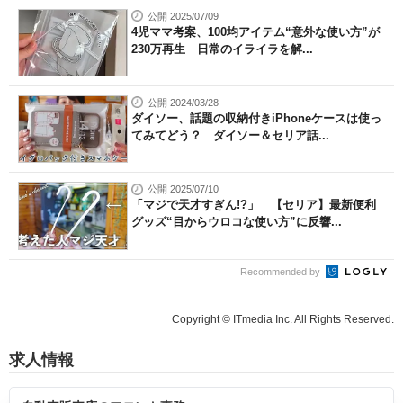
公開 2025/07/09
4児ママ考案、100均アイテム“意外な使い方”が
230万再生 日常のイライラを解...
公開 2024/03/28
ダイソー、話題の収納付きiPhoneケースは使っ
てみてどう？ ダイソー＆セリア話...
公開 2025/07/10
「マジで天才すぎん!?」 【セリア】最新便利
グッズ“目からウロコな使い方”に反響...
Recommended by
Copyright © ITmedia Inc. All Rights Reserved.
求人情報