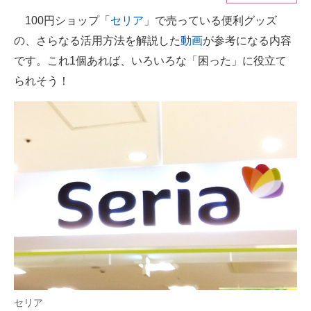
100円ショップ「
セリア
」で売っている便利グッズ
ITの今と未来を見通す
の、さらなる活用方法を解説した
動画
が参考になる内容
スマホと通信の最新トレンド
です。これ1個あれば、いろいろな「困った」に役立て
られそう！
進化するPCとデバイスの未来
好きが集まる 比べて選べる
ビジネスと働き方のヒント
AI活用のいまが分かる
企業ITのトレンドを詳説
経営リーダーのコミュニティ
マーケ×ITの今がよく分かる
ITエンジニア向け専門サイト
セリア