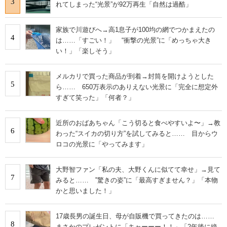
3
れてしまった“光景”が92万再生「自然は過酷」
家族で川遊びへ→高1息子が100均の網でつかまえたの
4
は……「すごい！」 “衝撃の光景”に「めっちゃ大き
い！」「楽しそう」
メルカリで買った商品が到着→封筒を開けようとした
5
ら…… 650万表示のありえない光景に「完全に想定外
すぎて笑った」「何者？」
近所のおばあちゃん「こう切ると食べやすいよ〜」→教
6
わった“スイカの切り方”を試してみると…… 目からウ
ロコの光景に「やってみます」
大野智ファン「私の夫、大野くんに似てて幸せ」→見て
7
みると…… ‟驚きの姿”に「最高すぎません？」「本物
かと思いました！」
17歳長男の誕生日、母が自販機で買ってきたのは……
8
まさかのプレゼントに「キャーーー！！」「2年後に絶