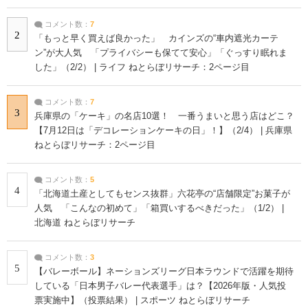
コメント数：
7
2
「もっと早く買えば良かった」 カインズの“車内遮光カーテ
ン”が大人気 「プライバシーも保てて安心」「ぐっすり眠れま
した」（2/2） | ライフ ねとらぼリサーチ：2ページ目
コメント数：
7
3
兵庫県の「ケーキ」の名店10選！ 一番うまいと思う店はどこ？
【7月12日は「デコレーションケーキの日」！】（2/4） | 兵庫県
ねとらぼリサーチ：2ページ目
コメント数：
5
4
「北海道土産としてもセンス抜群」六花亭の“店舗限定”お菓子が
人気 「こんなの初めて」「箱買いするべきだった」（1/2） |
北海道 ねとらぼリサーチ
コメント数：
3
5
【バレーボール】ネーションズリーグ日本ラウンドで活躍を期待
している「日本男子バレー代表選手」は？【2026年版・人気投
票実施中】（投票結果） | スポーツ ねとらぼリサーチ