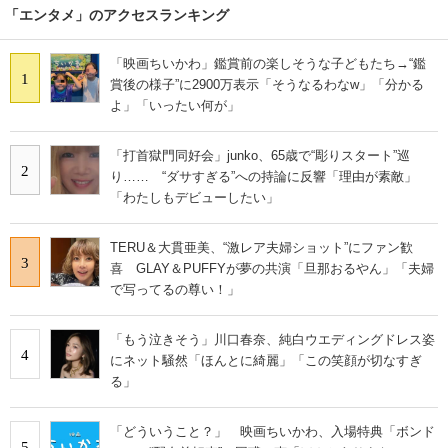
「エンタメ」のアクセスランキング
「映画ちいかわ」鑑賞前の楽しそうな子どもたち→“鑑
1
賞後の様子”に2900万表示「そうなるわなw」「分かる
よ」「いったい何が」
「打首獄門同好会」junko、65歳で“彫りスタート”巡
2
り…… “ダサすぎる”への持論に反響「理由が素敵」
「わたしもデビューしたい」
TERU＆大貫亜美、“激レア夫婦ショット”にファン歓
3
喜 GLAY＆PUFFYが夢の共演「旦那おるやん」「夫婦
で写ってるの尊い！」
「もう泣きそう」川口春奈、純白ウエディングドレス姿
4
にネット騒然「ほんとに綺麗」「この笑顔が切なすぎ
る」
「どういうこと？」 映画ちいかわ、入場特典「ボンド
5