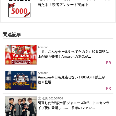
当たる！読者アンケート実施中
関連記事
Amazon
「え、こんなセールやってたの？」80％OFF以
上が続々登場！Amazonの本気が...
PR
Amazon
Amazon今日も見逃せない！80%OFF以上が
続々登場
PR
公開 2026/07/06
引退した“伝説の旧ジャニーズJr.”、トニセンラ
イブ後に登場し…… 往年のファン...