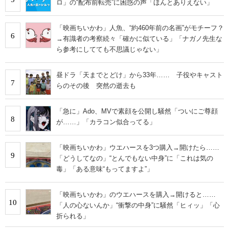
ロ」の“配布前転売”に困惑の声「ほんとありえない」
「映画ちいかわ」人魚、“約460年前の名画”がモチーフ？
6
→有識者の考察続々「確かに似ている」「ナガノ先生な
ら参考にしてても不思議じゃない」
昼ドラ「天までとどけ」から33年…… 子役やキャスト
7
らのその後 突然の逝去も
「急に」Ado、MVで素顔を公開し騒然「ついにご尊顔
8
が……」「カラコン似合ってる」
「映画ちいかわ」ウエハースを3つ購入→開けたら……
9
「どうしてなの」“とんでもない中身”に「これは気の
毒」「ある意味“もってますよ”」
「映画ちいかわ」のウエハースを購入→開けると……
10
「人の心ないんか」“衝撃の中身”に騒然「ヒィッ」「心
折られる」