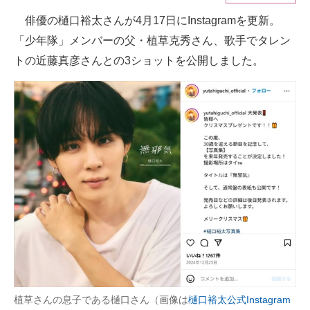
俳優の樋口裕太さんが4月17日にInstagramを更新。
ITの今と未来を見通す
「少年隊」メンバーの父・植草克秀さん、歌手でタレン
スマホと通信の最新トレンド
トの近藤真彦さんとの3ショットを公開しました。
進化するPCとデバイスの未来
好きが集まる 比べて選べる
ビジネスと働き方のヒント
AI活用のいまが分かる
企業ITのトレンドを詳説
経営リーダーのコミュニティ
マーケ×ITの今がよく分かる
ITエンジニア向け専門サイト
植草さんの息子である樋口さん（画像は
樋口裕太公式Instagram