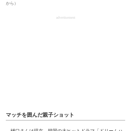
から）
企業向けIT製品の総合サイト
advertisement
IT製品の技術・比較・事例
製造業のIT導入・活用を支援
モノづくり技術者専門サイト
エレクトロニクス専門サイト
電子設計の基本と応用
エネルギーの専門メディア
建設×テクノロジーの最前線
ちょっと気になるネットの話題
マッチを囲んだ親子ショット
樋口さんは現在、韓国の大ヒットドラマ「ドリームハ