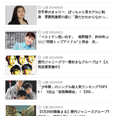
公開 2024/09/26
空手界のきゃりー、ぽっちゃり系モデルに転
身 雰囲気激変の姿に「誰だかわからなかっ...
公開 2026/04/21
「ベストテン思い出す」 南野陽子、約40年ぶ
りに“同期トップアイドル”と再会 共...
公開 2021/02/09
歴代ジャニーズで一番好きなグループは？【人
気投票実施中】
公開 2022/03/30
「少年隊」のシングル曲人気ランキングTOP2
6！ 1位は「仮面舞踏会」！【202...
公開 2021/03/13
【5万2569票集まる】歴代ジャニーズグループT