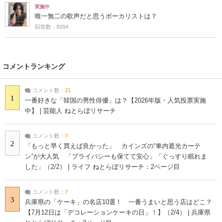
実施中
唯一無二の歌声だと思うボーカリストは？
回答数：8094
コメントランキング
コメント数：
21
1
一番好きな「韓国の男性俳優」は？【2026年版・人気投票実施
中】 | 芸能人 ねとらぼリサーチ
コメント数：
7
2
「もっと早く買えば良かった」 カインズの“車内遮光カーテ
ン”が大人気 「プライバシーも保てて安心」「ぐっすり眠れま
した」（2/2） | ライフ ねとらぼリサーチ：2ページ目
コメント数：
7
3
兵庫県の「ケーキ」の名店10選！ 一番うまいと思う店はどこ？
【7月12日は「デコレーションケーキの日」！】（2/4） | 兵庫県