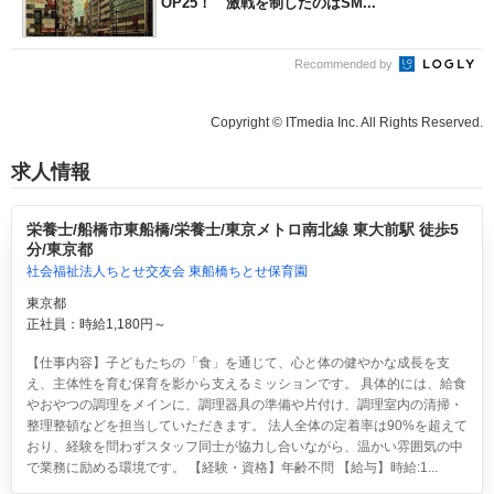
OP25！ 激戦を制したのはSM...
Recommended by
Copyright © ITmedia Inc. All Rights Reserved.
求人情報
栄養士/船橋市東船橋/栄養士/東京メトロ南北線 東大前駅 徒歩5
分/東京都
社会福祉法人ちとせ交友会 東船橋ちとせ保育園
東京都
正社員：時給1,180円～
【仕事内容】子どもたちの「食」を通じて、心と体の健やかな成長を支
え、主体性を育む保育を影から支えるミッションです。 具体的には、給食
やおやつの調理をメインに、調理器具の準備や片付け、調理室内の清掃・
整理整頓などを担当していただきます。 法人全体の定着率は90%を超えて
おり、経験を問わずスタッフ同士が協力し合いながら、温かい雰囲気の中
で業務に励める環境です。 【経験・資格】年齢不問 【給与】時給:1...