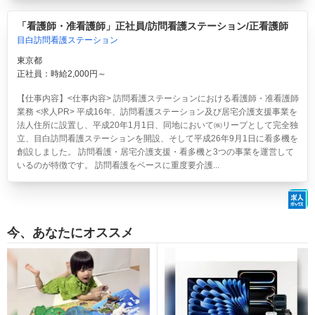
「看護師・准看護師」正社員/訪問看護ステーション/正看護師
目白訪問看護ステーション
東京都
正社員：時給2,000円～
【仕事内容】<仕事内容> 訪問看護ステーションにおける看護師・准看護師
業務 <求人PR> 平成16年、訪問看護ステーション及び居宅介護支援事業を
法人住所に設置し、平成20年1月1日、同地において㈱リープとして完全独
立、目白訪問看護ステーションを開設、そして平成26年9月1日に看多機を
創設しました。 訪問看護・居宅介護支援・看多機と3つの事業を運営して
いるのが特徴です。 訪問看護をベースに重度要介護...
今、あなたにオススメ