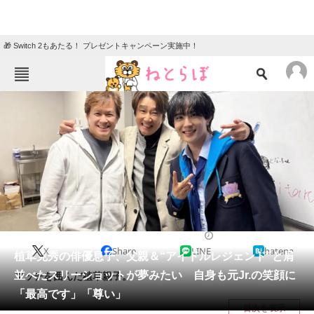
🎁 Switch 2もあたる！ プレゼントキャンペーン実施中！
ねとらぼメニュー
TOP
ニュース
エンタメ
クイズ
グルメ
地域
住まい
教育・育児
動物
リサーチ
エンタメ
2025/04/23 11:50（公開）
X
Share
LINE
hatena
会員記事
植草克秀の俳優息子、父親＆“アイドルレジェンド”と肩
並べたスリーショットが夢みたい 自身も元Jr.の笑顔に
マッチを囲んだ植草親子。
メディア
「最高です」「尊い」
目次を表示
注目記事を集めた総合ページ