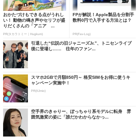
おかたづけもできる点がうれし
FPが解説！Apple製品を分割手
い！ 動物の鳴き声やセリフが盛
数料0円で入手する方法とは？
りだくさんの「アニア ...
PR(タカラトミー｜Hugkum)
PR(Fav-Log)
引退した“伝説の旧ジャニーズJr.”、トニセンライブ
後に登場し…… 往年のファン...
スマホ2GBで月額850円～ 格安SIMをお得に使うキ
ャンペーン実施中！
PR(IIJmio)
空手界のきゃりー、ぽっちゃり系モデルに転身 雰
囲気激変の姿に「誰だかわからなかっ...