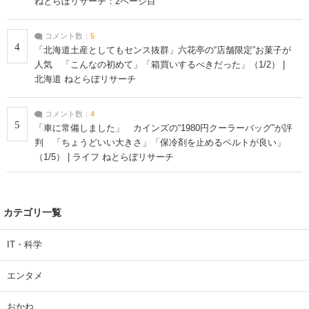
ねとらぼリサーチ：2ページ目
コメント数：
5
4
「北海道土産としてもセンス抜群」六花亭の“店舗限定”お菓子が
人気 「こんなの初めて」「箱買いするべきだった」（1/2） |
北海道 ねとらぼリサーチ
コメント数：
4
5
「車に常備しました」 カインズの“1980円クーラーバッグ”が評
判 「ちょうどいい大きさ」「保冷剤を止めるベルトが良い」
（1/5） | ライフ ねとらぼリサーチ
カテゴリ一覧
IT・科学
エンタメ
おかね