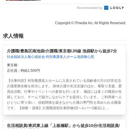
Recommended by
Copyright © ITmedia Inc. All Rights Reserved.
求人情報
介護職/豊島区南池袋/介護職/東京都/JR線 池袋駅から徒歩7分
社会福祉法人敬心福祉会 特別養護老人ホーム池袋敬心苑
東京都
正社員：時給1,500円
【仕事内容】特別養護老人ホームに入居されている高齢者の方の日常生活
介護業務全般を担当します。 身体介護や生活支援のほか、看取り支援、委
員会活動、行事やイベントへの参加も行います。 施設には多くの職員が在
籍しており、チームで協力しながらケアを提供しています。 ご利用者一人
ひとりに寄り添い、信頼関係を築きながら介護の専門性を高められる職場
です。 【経験・資格】介護職員初任者研修(旧ヘルパー2級)以上 ...
生活相談員/東武東上線「上板橋駅」から徒歩10分/生活相談員/