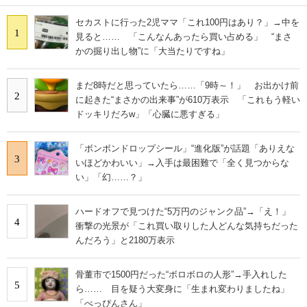
セカストに行った2児ママ「これ100円はあり？」→中を
1
見ると…… 「こんなんあったら買い占める」 “まさ
かの掘り出し物”に「大当たりですね」
まだ8時だと思っていたら……「9時～！」 お出かけ前
2
に起きた“まさかの出来事”が610万表示 「これもう軽い
ドッキリだろw」「心臓に悪すぎる」
「ボンボンドロップシール」“進化版”が話題「ありえな
3
いほどかわいい」→入手は最困難で「全く見つからな
い」「幻……？」
ハードオフで見つけた“5万円のジャンク品”→「え！」
4
衝撃の光景が「これ買い取りした人どんな気持ちだった
んだろう」と2180万表示
骨董市で1500円だった“ボロボロの人形”→手入れした
5
ら…… 目を疑う大変身に「生まれ変わりましたね」
「べっぴんさん」