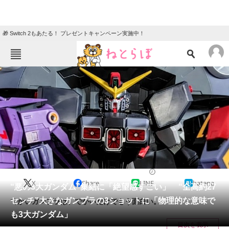
🎁 Switch 2もあたる！ プレゼントキャンペーン実施中！
ねとらぼメニュー
TOP
ニュース
エンタメ
クイズ
グルメ
地域
住まい
教育・育児
動物
リサーチ
ホビー
2025/04/26 11:40（公開）
X
Share
LINE
hatena
会員記事
“悪の3大ガンダム”集結に「絶望感すごい」 “全高約27
センチ”大きなガンプラの3ショットに「物理的な意味で
でかいガンプラは、でかいだけでもう面白い。
メディア
も3大ガンダム」
目次を表示
注目記事を集めた総合ページ