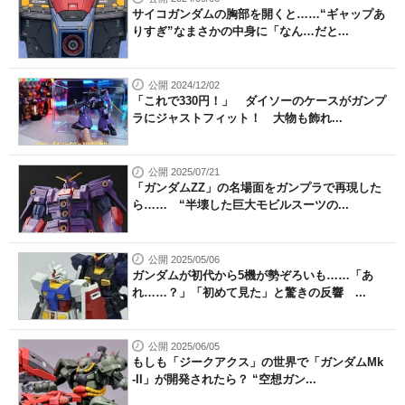
サイコガンダムの胸部を開くと……“ギャップあ
りすぎ”なまさかの中身に「なん…だと...
公開 2024/12/02
「これで330円！」 ダイソーのケースがガンプ
ラにジャストフィット！ 大物も飾れ...
公開 2025/07/21
「ガンダムZZ」の名場面をガンプラで再現した
ら…… “半壊した巨大モビルスーツの...
公開 2025/05/06
ガンダムが初代から5機が勢ぞろいも……「あ
れ……？」「初めて見た」と驚きの反響 ...
公開 2025/06/05
もしも「ジークアクス」の世界で「ガンダムMk
-II」が開発されたら？ “空想ガン...