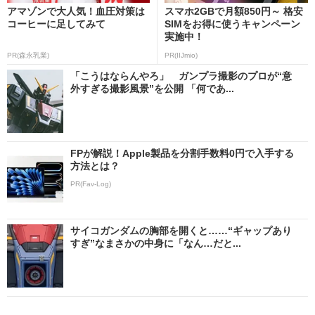
アマゾンで大人気！血圧対策は
スマホ2GBで月額850円～ 格安
コーヒーに足してみて
SIMをお得に使うキャンペーン
実施中！
PR(森永乳業)
PR(IIJmio)
「こうはならんやろ」 ガンプラ撮影のプロが“意
外すぎる撮影風景”を公開 「何であ...
FPが解説！Apple製品を分割手数料0円で入手する
方法とは？
PR(Fav-Log)
サイコガンダムの胸部を開くと……“ギャップあり
すぎ”なまさかの中身に「なん…だと...