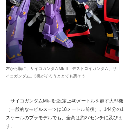
左から順に、サイコガンダムMk-II、デストロイガンダム、サ
イコガンダム。3機がそろうととても悪そう
サイコガンダムMk-IIは設定上40メートルを超す大型機
（一般的なモビルスーツは18メートル前後）。144分の1
スケールのプラモデルでも、全高は約27センチに及びま
す。