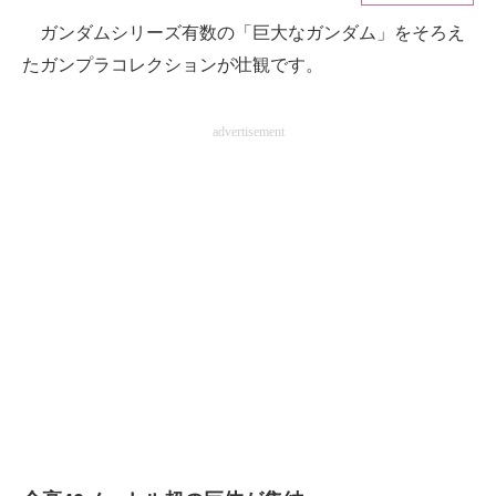
ガンダムシリーズ有数の「巨大なガンダム」をそろえ
ITの今と未来を見通す
たガンプラコレクションが壮観です。
スマホと通信の最新トレンド
advertisement
進化するPCとデバイスの未来
好きが集まる 比べて選べる
ビジネスと働き方のヒント
AI活用のいまが分かる
企業ITのトレンドを詳説
経営リーダーのコミュニティ
マーケ×ITの今がよく分かる
ITエンジニア向け専門サイト