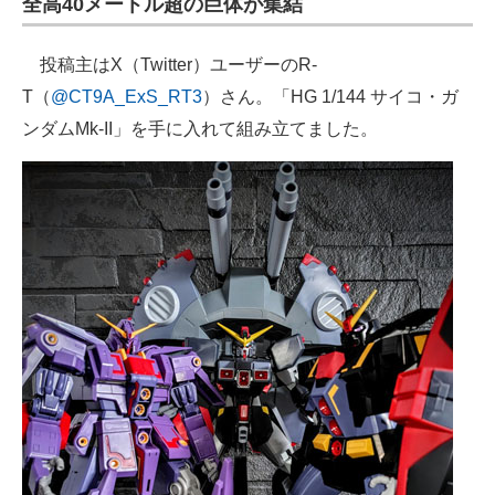
全高40メートル超の巨体が集結
企業向けIT製品の総合サイト
投稿主はX（Twitter）ユーザーのR-
IT製品の技術・比較・事例
T（
@CT9A_ExS_RT3
）さん。「HG 1/144 サイコ・ガ
製造業のIT導入・活用を支援
ンダムMk-II」を手に入れて組み立てました。
モノづくり技術者専門サイト
エレクトロニクス専門サイト
電子設計の基本と応用
エネルギーの専門メディア
建設×テクノロジーの最前線
ちょっと気になるネットの話題