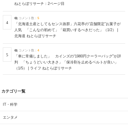
ねとらぼリサーチ：2ページ目
コメント数：
5
4
「北海道土産としてもセンス抜群」六花亭の“店舗限定”お菓子が
人気 「こんなの初めて」「箱買いするべきだった」（1/2） |
北海道 ねとらぼリサーチ
コメント数：
4
5
「車に常備しました」 カインズの“1980円クーラーバッグ”が評
判 「ちょうどいい大きさ」「保冷剤を止めるベルトが良い」
（1/5） | ライフ ねとらぼリサーチ
カテゴリ一覧
IT・科学
エンタメ