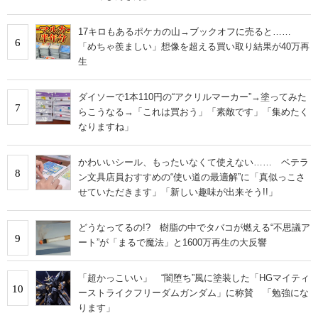
17キロもあるポケカの山→ブックオフに売ると……
6
「めちゃ羨ましい」想像を超える買い取り結果が40万再
生
ダイソーで1本110円の“アクリルマーカー”→塗ってみた
7
らこうなる→「これは買おう」「素敵です」「集めたく
なりますね」
かわいいシール、もったいなくて使えない…… ベテラ
8
ン文具店員おすすめの“使い道の最適解”に「真似っこさ
せていただきます」「新しい趣味が出来そう!!」
どうなってるの!? 樹脂の中でタバコが燃える“不思議ア
9
ート”が「まるで魔法」と1600万再生の大反響
「超かっこいい」 “闇堕ち”風に塗装した「HGマイティ
10
ーストライクフリーダムガンダム」に称賛 「勉強にな
ります」