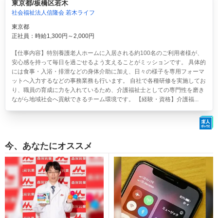
東京都/板橋区若木
社会福祉法人信隆会 若木ライフ
東京都
正社員：時給1,300円～2,000円
【仕事内容】特別養護老人ホームに入居される約100名のご利用者様が、
安心感を持って毎日を過ごせるよう支えることがミッションです。 具体的
には食事・入浴・排泄などの身体介助に加え、日々の様子を専用フォーマ
ットへ入力するなどの事務業務も行います。 自社で各種研修を実施してお
り、職員の育成に力を入れているため、介護福祉士としての専門性を磨き
ながら地域社会へ貢献できるチーム環境です。 【経験・資格】介護福...
今、あなたにオススメ