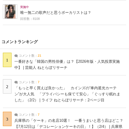
実施中
唯一無二の歌声だと思うボーカリストは？
回答数：8108
コメントランキング
コメント数：
21
1
一番好きな「韓国の男性俳優」は？【2026年版・人気投票実施
中】 | 芸能人 ねとらぼリサーチ
コメント数：
7
2
「もっと早く買えば良かった」 カインズの“車内遮光カーテ
ン”が大人気 「プライバシーも保てて安心」「ぐっすり眠れま
した」（2/2） | ライフ ねとらぼリサーチ：2ページ目
コメント数：
7
3
兵庫県の「ケーキ」の名店10選！ 一番うまいと思う店はどこ？
【7月12日は「デコレーションケーキの日」！】（2/4） | 兵庫県