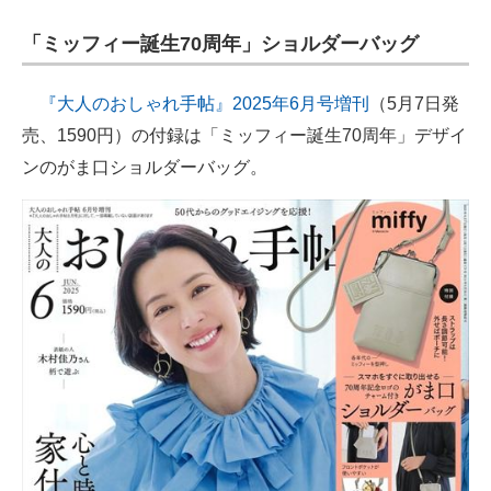
企業向けIT製品の総合サイト
「ミッフィー誕生70周年」ショルダーバッグ
IT製品の技術・比較・事例
『大人のおしゃれ手帖』2025年6月号増刊
（5月7日発
製造業のIT導入・活用を支援
売、1590円）の付録は「ミッフィー誕生70周年」デザイ
ンのがま口ショルダーバッグ。
モノづくり技術者専門サイト
エレクトロニクス専門サイト
電子設計の基本と応用
エネルギーの専門メディア
建設×テクノロジーの最前線
ちょっと気になるネットの話題