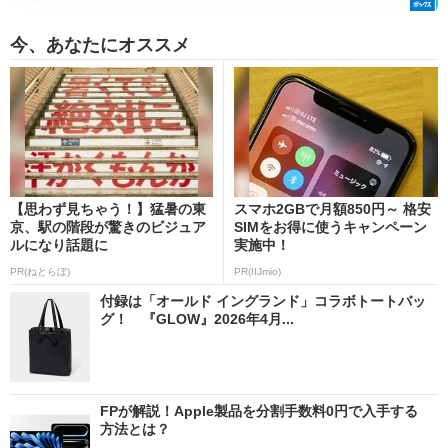
今、あなたにオススメ
【思わず見ちゃう！】猛暑の東
スマホ2GBで月額850円～ 格安
京、駅の階段が驚きのビジュア
SIMをお得に使うキャンペーン
ルになり話題に
実施中！
PR(ねとらぼ)
PR(IIJmio)
付録は「オールド イングランド」コラボトートバッ
グ！ 『GLOW』2026年4月...
FPが解説！Apple製品を分割手数料0円で入手する
方法とは？