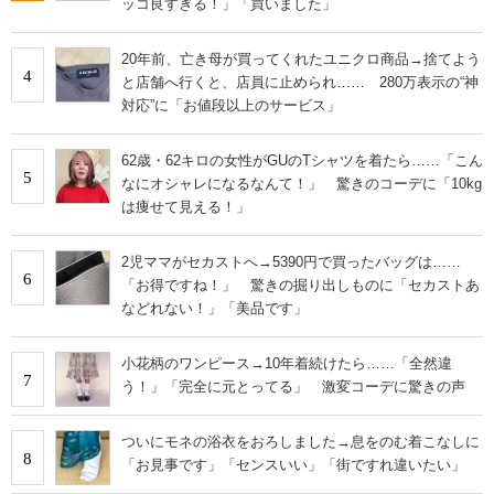
ッコ良すぎる！」「買いました」
20年前、亡き母が買ってくれたユニクロ商品→捨てよう
4
と店舗へ行くと、店員に止められ…… 280万表示の“神
対応”に「お値段以上のサービス」
62歳・62キロの女性がGUのTシャツを着たら……「こん
5
なにオシャレになるなんて！」 驚きのコーデに「10kg
は痩せて見える！」
2児ママがセカストへ→5390円で買ったバッグは……
6
「お得ですね！」 驚きの掘り出しものに「セカストあ
などれない！」「美品です」
小花柄のワンピース→10年着続けたら……「全然違
7
う！」「完全に元とってる」 激変コーデに驚きの声
ついにモネの浴衣をおろしました→息をのむ着こなしに
8
「お見事です」「センスいい」「街ですれ違いたい」