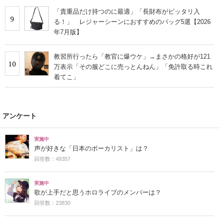
「貴重品だけ持つのに最適」「長財布がピッタリ入
9
る！」 レジャーシーンにおすすめのバッグ5選【2026
年7月版】
教習所行ったら「教官に爆ウケ」→まさかの格好が121
10
万表示「その服どこに売っとんねん」「免許取る時これ
着てこ」
アンケート
実施中
声が好きな「日本のボーカリスト」は？
回答数：49357
実施中
歌が上手だと思うホロライブのメンバーは？
回答数：23830