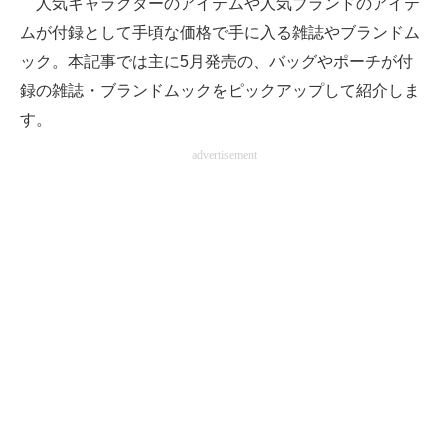
人気キャラクターのアイテムや人気ブランドのアイテ
ムが付録として手頃な価格で手に入る雑誌やブランドム
ITの今と未来を見通す
ック。本記事では主に5月発売の、バッグやポーチが付
スマホと通信の最新トレンド
録の雑誌・ブランドムックをピックアップして紹介しま
す。
進化するPCとデバイスの未来
advertisement
好きが集まる 比べて選べる
ビジネスと働き方のヒント
AI活用のいまが分かる
企業ITのトレンドを詳説
経営リーダーのコミュニティ
マーケ×ITの今がよく分かる
ITエンジニア向け専門サイト