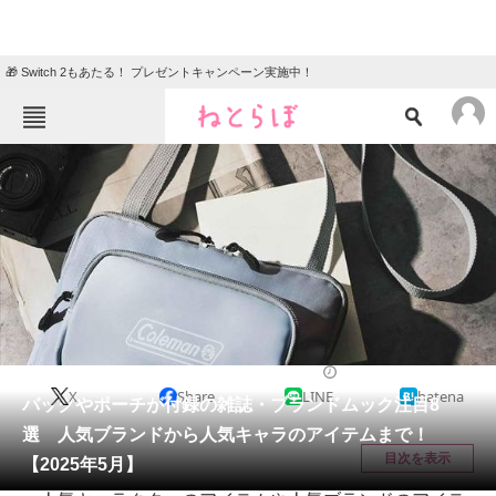
🎁 Switch 2もあたる！ プレゼントキャンペーン実施中！
ねとらぼメニュー
TOP
ニュース
エンタメ
クイズ
グルメ
地域
住まい
教育・育児
動物
リサーチ
ファッション
2025/05/05 10:00（公開）
X
Share
LINE
hatena
会員記事
バッグやポーチが付録の雑誌・ブランドムック注目8
選 人気ブランドから人気キャラのアイテムまで！
メディア
目次を表示
【2025年5月】
注目記事を集めた総合ページ