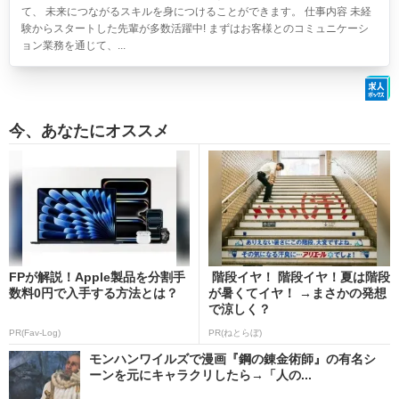
て、 未来につながるスキルを身につけることができます。 仕事内容 未経
験からスタートした先輩が多数活躍中! まずはお客様とのコミュニケーシ
ョン業務を通じて、...
今、あなたにオススメ
FPが解説！Apple製品を分割手
階段イヤ！ 階段イヤ！夏は階段
数料0円で入手する方法とは？
が暑くてイヤ！ →まさかの発想
で涼しく？
PR(Fav-Log)
PR(ねとらぼ)
モンハンワイルズで漫画『鋼の錬金術師』の有名シ
ーンを元にキャラクリしたら→「人の...