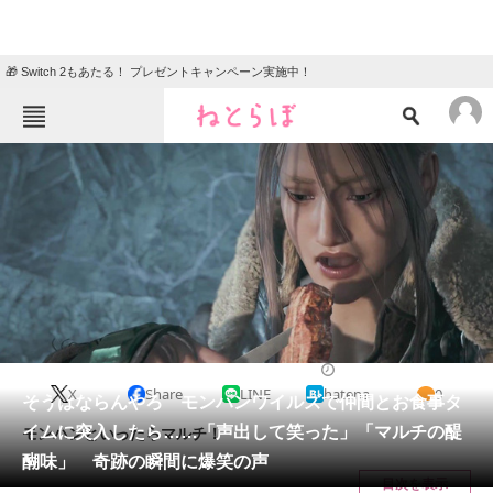
🎁 Switch 2もあたる！ プレゼントキャンペーン実施中！
ねとらぼメニュー
TOP
ニュース
エンタメ
クイズ
グルメ
地域
住まい
教育・育児
動物
リサーチ
ゲーム
2025/05/06 18:30（公開）
X
Share
LINE
hatena
0
会員記事
そうはならんやろ モンハンワイルズで仲間とお食事タ
イムに突入したら……「声出して笑った」「マルチの醍
モンハンといったらマルチ！
メディア
醐味」 奇跡の瞬間に爆笑の声
目次を表示
注目記事を集めた総合ページ