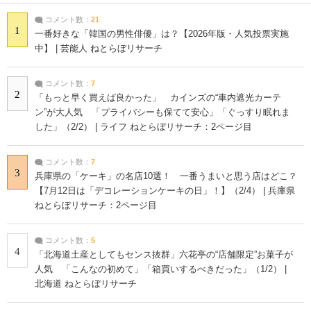
コメント数：
21
1
一番好きな「韓国の男性俳優」は？【2026年版・人気投票実施
中】 | 芸能人 ねとらぼリサーチ
コメント数：
7
2
「もっと早く買えば良かった」 カインズの“車内遮光カーテ
ン”が大人気 「プライバシーも保てて安心」「ぐっすり眠れま
した」（2/2） | ライフ ねとらぼリサーチ：2ページ目
コメント数：
7
3
兵庫県の「ケーキ」の名店10選！ 一番うまいと思う店はどこ？
【7月12日は「デコレーションケーキの日」！】（2/4） | 兵庫県
ねとらぼリサーチ：2ページ目
コメント数：
5
4
「北海道土産としてもセンス抜群」六花亭の“店舗限定”お菓子が
人気 「こんなの初めて」「箱買いするべきだった」（1/2） |
北海道 ねとらぼリサーチ