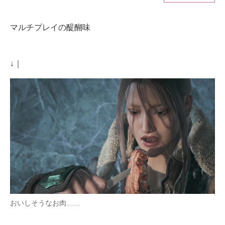
ITの今と未来を見通す
マルチプレイの醍醐味
スマホと通信の最新トレンド
↓｜
進化するPCとデバイスの未来
好きが集まる 比べて選べる
ビジネスと働き方のヒント
AI活用のいまが分かる
企業ITのトレンドを詳説
経営リーダーのコミュニティ
マーケ×ITの今がよく分かる
おいしそうなお肉……
ITエンジニア向け専門サイト