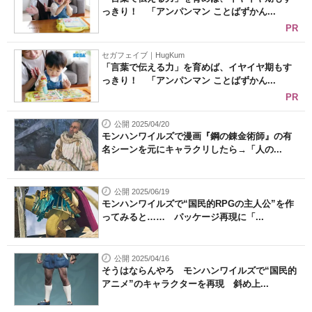
っきり！ 「アンパンマン ことばずかん...
PR
セガフェイブ｜HugKum
「言葉で伝える力」を育めば、イヤイヤ期もす
っきり！ 「アンパンマン ことばずかん...
PR
公開 2025/04/20
モンハンワイルズで漫画『鋼の錬金術師』の有
名シーンを元にキャラクリしたら→「人の...
公開 2025/06/19
モンハンワイルズで“国民的RPGの主人公”を作
ってみると…… パッケージ再現に「...
公開 2025/04/16
そうはならんやろ モンハンワイルズで“国民的
アニメ”のキャラクターを再現 斜め上...