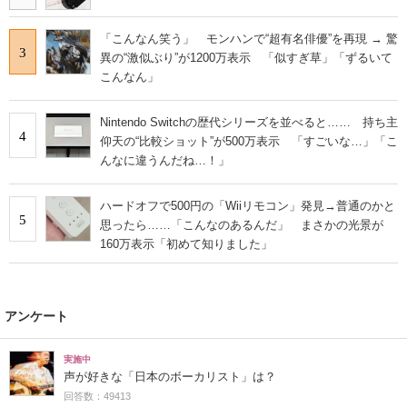
「こんなん笑う」 モンハンで“超有名俳優”を再現 → 驚
3
異の“激似ぶり”が1200万表示 「似すぎ草」「ずるいて
こんなん」
Nintendo Switchの歴代シリーズを並べると…… 持ち主
4
仰天の“比較ショット”が500万表示 「すごいな…」「こ
んなに違うんだね…！」
ハードオフで500円の「Wiiリモコン」発見→普通のかと
5
思ったら……「こんなのあるんだ」 まさかの光景が
160万表示「初めて知りました」
アンケート
実施中
声が好きな「日本のボーカリスト」は？
回答数：49413