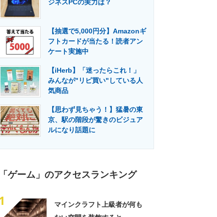
ジネスPCの実力は？
門メディア
建設×テクノロジーの最前線
【抽選で5,000円分】Amazonギ
フトカードが当たる！読者アン
ケート実施中
【iHerb】「迷ったらこれ！」
みんなが"リピ買い"している人
気商品
【思わず見ちゃう！】猛暑の東
京、駅の階段が驚きのビジュア
ルになり話題に
「ゲーム」のアクセスランキング
1
マインクラフト上級者が何も