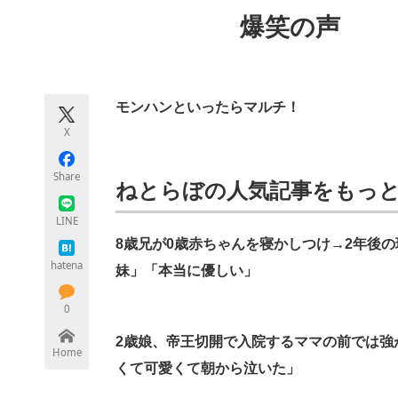
モノづくり技術者専門サイト
エレクトロ
爆笑の声
ちょっと気になるネットの話題
モンハンといったらマルチ！
X
Share
ねとらぼの人気記事をもっ
LINE
8歳兄が0歳赤ちゃんを寝かしつけ→2年後
hatena
妹」「本当に優しい」
0
2歳娘、帝王切開で入院するママの前では強
Home
くて可愛くて朝から泣いた」