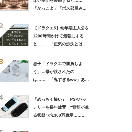
ない空間を装飾すると……
「かっこよ」「ボス部屋みた
い」神々しい“理想的な建
2
築”が16万表示
【ドラクエ5】幼年期主人公を
1200時間かけて最強にする
と…… 「正気の沙汰とは思
えない」「狂気じみた検証」
3
途方もない育成作業に大反響
息子「ドラクエで勝負しよ
う」→母が渡されたの
は…… 「鬼すぎるww」あり
えない光景に「パワハラ上司
4
みたいな絵面」「可愛すぎま
「めっちゃ怖い」 PSPバッ
す」
テリーを長年放置→“背筋が凍
る状態“が1300万表示……
ソニーの見解は