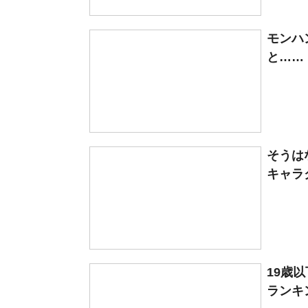
モンハ
と……
そうは
キャラ
19歳
ランキン