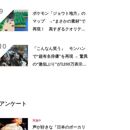
そう」「はやくこれになりた
9
い」
ポケモン「ジョウト地方」の
マップ →“まさかの素材”で
再現！ 高すぎるクオリティ
ーに700万表示の称賛 「め
10
ちゃくちゃいい」
「こんなん笑う」 モンハン
で“超有名俳優”を再現 → 驚異
の“激似ぶり”が1200万表示
「似すぎ草」「ずるいてこん
なん」
アンケート
実施中
声が好きな「日本のボーカリ