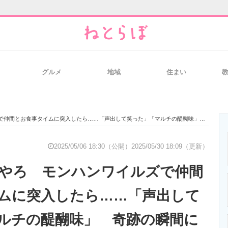
グルメ
地域
住まい
と未来を見通す
スマホと通信の最新トレンド
進化するPCとデ
とお食事タイムに突入したら……「声出して笑った」「マルチの醍醐味」 奇跡の瞬間に爆笑の声
のいまが分かる
企業ITのトレンドを詳説
経営リーダーの
2025/05/06 18:30（公開）
2025/05/30 18:09（更新）
やろ モンハンワイルズで仲間
T製品の総合サイト
IT製品の技術・比較・事例
製造業のIT導入
ムに突入したら……「声出して
ルチの醍醐味」 奇跡の瞬間に