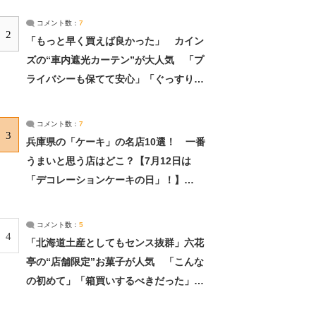
コメント数：
7
2
「もっと早く買えば良かった」 カイン
ズの“車内遮光カーテン”が大人気 「プ
ライバシーも保てて安心」「ぐっすり眠
れました」（2/2） | ライフ ねとらぼリ
サーチ：2ページ目
コメント数：
7
3
兵庫県の「ケーキ」の名店10選！ 一番
うまいと思う店はどこ？【7月12日は
「デコレーションケーキの日」！】
（2/4） | 兵庫県 ねとらぼリサーチ：2ペ
ージ目
コメント数：
5
4
「北海道土産としてもセンス抜群」六花
亭の“店舗限定”お菓子が人気 「こんな
の初めて」「箱買いするべきだった」
（1/2） | 北海道 ねとらぼリサーチ