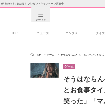
🎁 Switch 2もあたる！ プレゼントキャンペーン実施中！
メディア
TOP
ニュース
エンタメ
クイズ
注目記事を集めた総合ページ
ITの今
TOP
>
ゲーム
>
そうはならんやろ モンハンワイルズで仲間
ビジネスと働き方のヒント
AI活用
ゲーム
そうはならん
ITエンジニア向け専門サイト
企業向けI
とお食事タイ
笑った」「マ