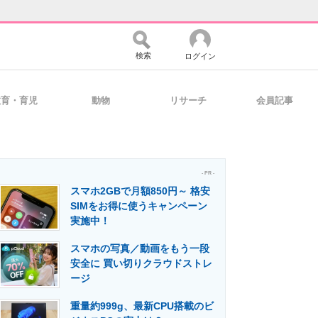
検索
ログイン
教育・育児
動物
リサーチ
会員記事
バイスの未来
好きが集まる 比べて選べる
- PR -
スマホ2GBで月額850円～ 格安
コミュニティ
マーケ×ITの今がよく分かる
SIMをお得に使うキャンペーン
実施中！
スマホの写真／動画をもう一段
・活用を支援
安全に 買い切りクラウドストレ
ージ
重量約999g、最新CPU搭載のビ