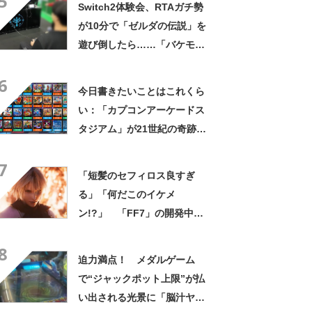
5
Switch2体験会、RTAガチ勢
が10分で「ゼルダの伝説」を
遊び倒したら……「バケモン
すぎる」 拍手巻き起こるプ
6
レイが150万再生
今日書きたいことはこれくら
い：「カプコンアーケードス
タジアム」が21世紀の奇跡で
ある理由を皆さんに説明しま
7
す
「短髪のセフィロス良すぎ
る」「何だこのイケメ
ン!?」 「FF7」の開発中ス
マホゲーム「エバークライシ
8
ス」の新PVにファンどよめく
迫力満点！ メダルゲーム
で“ジャックポット上限”が払
い出される光景に「脳汁ヤバ