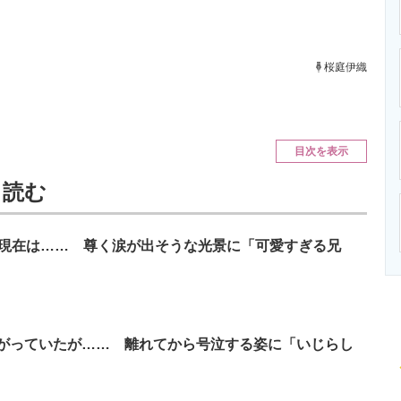
ニクス専門サイト
電子設計の基本と応用
エネルギーの専
桜庭伊織
目次を表示
と読む
の現在は…… 尊く涙が出そうな光景に「可愛すぎる兄
がっていたが…… 離れてから号泣する姿に「いじらし