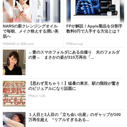
NARSの新クレンジングオイル
FPが解説！Apple製品を分割手
で毎朝、メイク映えする潤い美
数料0円で入手する方法とは？
肌へ
PR(NARS on 美的.com)
PR(Fav-Log)
←妻のスマホフォルダにある自撮り 夫のフォルダ
の妻→ まさかの姿が310万再生「...
【思わず見ちゃう！】猛暑の東京、駅の階段が驚き
のビジュアルになり話題に
PR(ねとらぼ)
１人目と3人目の「立ち会い出産」のギャップが100
万再生超え “リアルすぎるある...