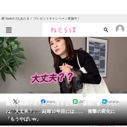
🎁 Switch 2もあたる！ プレゼントキャンペーン実施中！
ねとらぼメニュー
TOP
ニュース
エンタメ
クイズ
グルメ
地域
住まい
教育・育児
動物
リサーチ
ライフスタイル
2025/05/18 09:15（公開）
X
Share
LINE
hatena
会員記事
微熱で体調不良アピールをする夫に、新婚の妻「つらい
ね、大丈夫？」→結婚10年目には…… 衝撃の変化に
妻の気持ちが分かってしまう。
メディア
「もうやばいw」
目次を表示
注目記事を集めた総合ページ