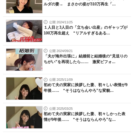
ルダの妻→ まさかの姿が310万再生「...
公開 2024/11/25
１人目と3人目の「立ち会い出産」のギャップが
100万再生超え “リアルすぎるある...
公開 2024/09/21
「夫が海外出張に」結婚前と結婚後の“見送りの
ちがい”を再現したら…… 激変ビフォ...
公開 2025/11/09
初めて夫の実家に挨拶した妻、初々しい表情が9
年後…… “そうはならんやろ”な変貌...
公開 2025/03/25
初めて夫の実家に挨拶した妻、初々しかった表
情が9年後…… “そうはならんやろ”な...