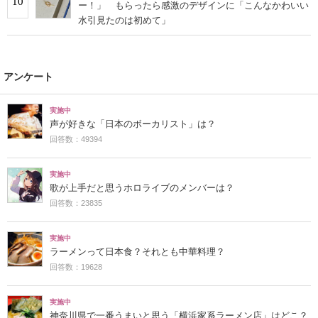
10
ー！」 もらったら感激のデザインに「こんなかわいい
水引見たのは初めて」
アンケート
実施中
声が好きな「日本のボーカリスト」は？
回答数：49394
実施中
歌が上手だと思うホロライブのメンバーは？
回答数：23835
実施中
ラーメンって日本食？それとも中華料理？
回答数：19628
実施中
神奈川県で一番うまいと思う「横浜家系ラーメン店」はどこ？