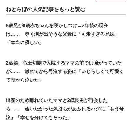
ねとらぼの人気記事をもっと読む
ITの今と未来を見通す
スマホと通信の最新トレンド
8歳兄が0歳赤ちゃんを寝かしつけ→2年後の現在
は…… 尊く涙が出そうな光景に「可愛すぎる兄妹」
進化するPCとデバイスの未来
「本当に優しい」
好きが集まる 比べて選べる
2歳娘、帝王切開で入院するママの前では強がっていた
ビジネスと働き方のヒント
が…… 離れてから号泣する姿に「いじらしくて可愛く
AI活用のいまが分かる
て朝から泣いた」
企業ITのトレンドを詳説
出産のため離れていたママと2歳長男が再会した
経営リーダーのコミュニティ
ら…… 会いたかった気持ちがあふれるハグに「もう号
マーケ×ITの今がよく分かる
泣」「幸せを分けてもらった」
ITエンジニア向け専門サイト