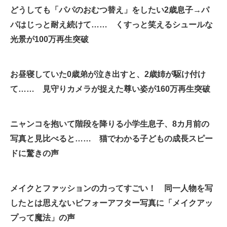
どうしても「パパのおむつ替え」をしたい2歳息子→パ
企業向けIT製品の総合サイト
パはじっと耐え続けて…… くすっと笑えるシュールな
IT製品の技術・比較・事例
光景が100万再生突破
製造業のIT導入・活用を支援
お昼寝していた0歳弟が泣き出すと、2歳姉が駆け付け
モノづくり技術者専門サイト
て…… 見守りカメラが捉えた尊い姿が160万再生突破
エレクトロニクス専門サイト
電子設計の基本と応用
ニャンコを抱いて階段を降りる小学生息子、8カ月前の
写真と見比べると…… 猫でわかる子どもの成長スピー
エネルギーの専門メディア
ドに驚きの声
建設×テクノロジーの最前線
ちょっと気になるネットの話題
メイクとファッションの力ってすごい！ 同一人物を写
したとは思えないビフォーアフター写真に「メイクアッ
プって魔法」の声