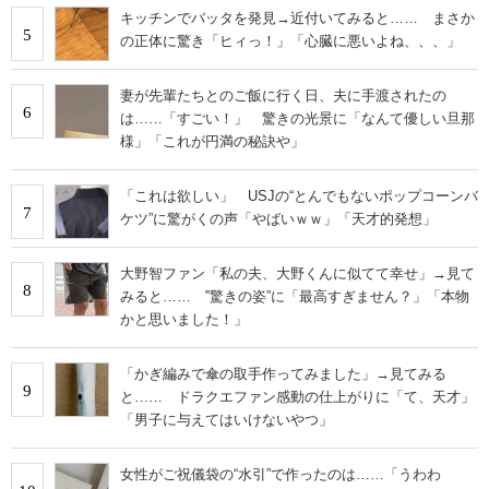
キッチンでバッタを発見→近付いてみると…… まさか
5
の正体に驚き「ヒィっ！」「心臓に悪いよね、、、」
妻が先輩たちとのご飯に行く日、夫に手渡されたの
6
は……「すごい！」 驚きの光景に「なんて優しい旦那
様」「これが円満の秘訣や」
「これは欲しい」 USJの“とんでもないポップコーンバ
7
ケツ”に驚がくの声「やばいｗｗ」「天才的発想」
大野智ファン「私の夫、大野くんに似てて幸せ」→見て
8
みると…… ‟驚きの姿”に「最高すぎません？」「本物
かと思いました！」
「かぎ編みで傘の取手作ってみました」→見てみる
9
と…… ドラクエファン感動の仕上がりに「て、天才」
「男子に与えてはいけないやつ」
女性がご祝儀袋の“水引”で作ったのは……「うわわ