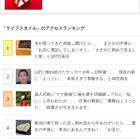
「ライフスタイル」のアクセスランキング
夫が買ってきた赤福→開けたら…… まさかの中身に
1
「お店に電話してしまいそう」「さすがに初めて見まし
た笑」と107万表示
山Pに憧れ続けたサッカー少年→13年後…… 現在の姿
2
に「えっぐい」「本気すぎて尊敬する」と49万再生
成人式前に“ママ振袖”に袖を通す18歳娘→プロに「短
3
い」と言われたが…… 圧巻の着姿に「素敵ねぇうっと
り」「綺麗さが引き立ちます」
新潟の海で拾った石→割れ目から中をのぞいたら……驚
4
きの中身に「本当にあるんですね！」「お宝だ」