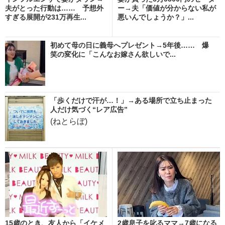
夫がとった行動は…… 予想外
ー→夫「価値が分からない私が
すぎる展開が231万再生...
悪いんでしょうか？」...
初めて母の日に義母へプレゼント→5年後…… 爆
笑の変化に「こんなお嫁さん欲しいで...
「歩くだけで汗が…！」→ある場所で立ち止まった
人だけ気づく“レア広告”
(ねとらぼ)
15歳のとき、友人から「イケメ
2歳息子を叱るママ→7歳になる