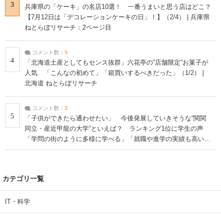
3
兵庫県の「ケーキ」の名店10選！ 一番うまいと思う店はどこ？
【7月12日は「デコレーションケーキの日」！】（2/4） | 兵庫県
ねとらぼリサーチ：2ページ目
コメント数：
5
4
「北海道土産としてもセンス抜群」六花亭の“店舗限定”お菓子が
人気 「こんなの初めて」「箱買いするべきだった」（1/2） |
北海道 ねとらぼリサーチ
コメント数：
3
5
「子供ができたら通わせたい」 今後発展していきそうな“関関
同立・産近甲龍の大学”といえば？ ランキング1位に学生の声
「学問の街のように多様に学べる」「就職や進学の実績も高い」
| 大学 ねとらぼリサーチ
カテゴリ一覧
IT・科学