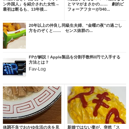
ン外国人」を紹介された女性→
とママがまさかの…… 劇的ビ
最初は断るも、13年後...
フォーアフターが340...
20年以上の仲良し同級生夫婦、“金曜の夜”の過ごし
方をのぞくと…… センス抜群の...
FPが解説！Apple製品を分割手数料0円で入手する
方法とは？
Fav-Log
体調不良でおかゆ生活の夫を見
新婚ではない妻が、突然「ス