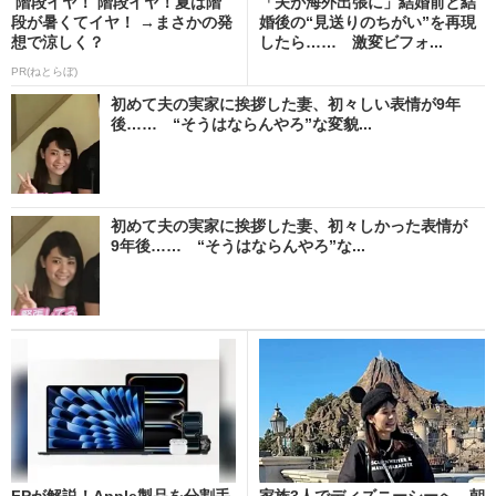
階段イヤ！ 階段イヤ！夏は階
「夫が海外出張に」結婚前と結
段が暑くてイヤ！ →まさかの発
婚後の“見送りのちがい”を再現
想で涼しく？
したら…… 激変ビフォ...
PR(ねとらぼ)
初めて夫の実家に挨拶した妻、初々しい表情が9年
後…… “そうはならんやろ”な変貌...
初めて夫の実家に挨拶した妻、初々しかった表情が
9年後…… “そうはならんやろ”な...
FPが解説！Apple製品を分割手
家族3人でディズニーシーへ→朝