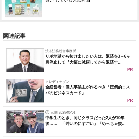
買い"している人気商品
関連記事
渋谷法務総合事務所
リボ地獄から抜け出したい人は、返済を3～6ヶ
月停止して『大幅に減額してから返済す...
PR
クレディセゾン
全経営者・個人事業主が作るべき「圧倒的コス
パのビジネスカード」
PR
公開 2025/05/01
中学生のとき、同じクラスだった2人が10年
後…… 「若いのにすごい」「めっちゃ羨...