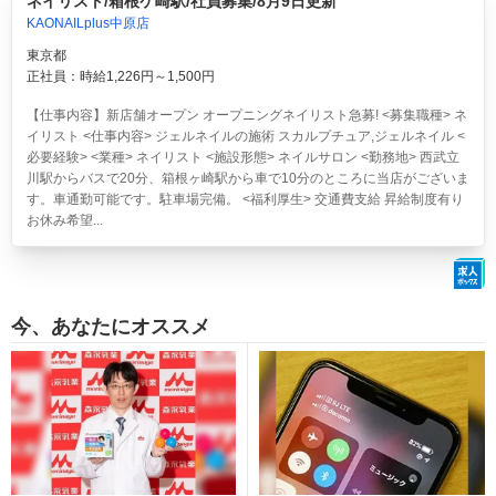
ネイリスト/箱根ケ崎駅/社員募集/8月9日更新
KAONAILplus中原店
東京都
正社員：時給1,226円～1,500円
【仕事内容】新店舗オープン オープニングネイリスト急募! <募集職種> ネ
イリスト <仕事内容> ジェルネイルの施術 スカルプチュア,ジェルネイル <
必要経験> <業種> ネイリスト <施設形態> ネイルサロン <勤務地> 西武立
川駅からバスで20分、箱根ヶ崎駅から車で10分のところに当店がございま
す。車通勤可能です。駐車場完備。 <福利厚生> 交通費支給 昇給制度有り
お休み希望...
今、あなたにオススメ