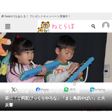
🎁 Switch 2もあたる！ プレゼントキャンペーン実施中！
ねとらぼメニュー
TOP
ニュース
エンタメ
クイズ
グルメ
地域
住まい
教育・育児
動物
リサーチ
ライフスタイル
2025/05/24 18:15（公開）
X
Share
LINE
hatena
会員記事
保育園で出会った幼なじみの2人→20年後…… 現在の
姿に「ご両親びっくりやろな」「まじ鳥肌やばい」と大
これからもお幸せに。
メディア
反響
目次を表示
注目記事を集めた総合ページ