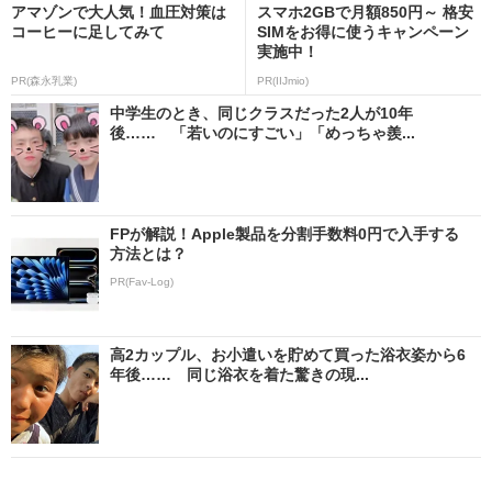
アマゾンで大人気！血圧対策は
スマホ2GBで月額850円～ 格安
コーヒーに足してみて
SIMをお得に使うキャンペーン
実施中！
PR(森永乳業)
PR(IIJmio)
中学生のとき、同じクラスだった2人が10年
後…… 「若いのにすごい」「めっちゃ羨...
FPが解説！Apple製品を分割手数料0円で入手する
方法とは？
PR(Fav-Log)
高2カップル、お小遣いを貯めて買った浴衣姿から6
年後…… 同じ浴衣を着た驚きの現...