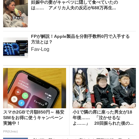
妊娠中の妻がキャベツに隠して食べていたの
は…… アメリカ人夫の反応が688万再生...
FPが解説！Apple製品を分割手数料0円で入手する
方法とは？
Fav-Log
スマホ2GBで月額850円～ 格安
小1で隣の席に座った男女が18
SIMをお得に使うキャンペーン
年後…… 「泣かせるな
実施中！
よ……」 20回振られた後の...
PR(IIJmio)