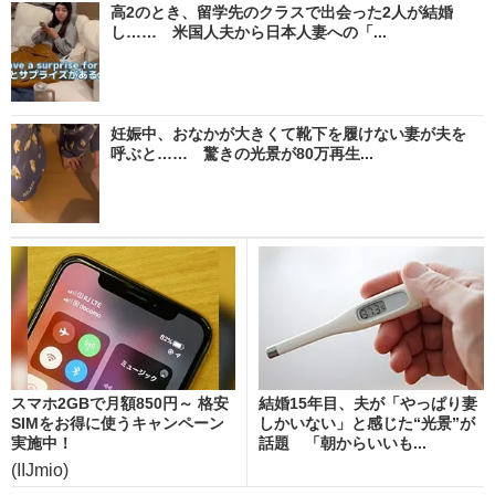
高2のとき、留学先のクラスで出会った2人が結婚
し…… 米国人夫から日本人妻への「...
妊娠中、おなかが大きくて靴下を履けない妻が夫を
呼ぶと…… 驚きの光景が80万再生...
スマホ2GBで月額850円～ 格安
結婚15年目、夫が「やっぱり妻
SIMをお得に使うキャンペーン
しかいない」と感じた“光景”が
実施中！
話題 「朝からいいも...
(IIJmio)