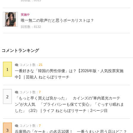
実施中
唯一無二の歌声だと思うボーカリストは？
回答数：8132
コメントランキング
コメント数：
21
1
一番好きな「韓国の男性俳優」は？【2026年版・人気投票実施
中】 | 芸能人 ねとらぼリサーチ
コメント数：
7
2
「もっと早く買えば良かった」 カインズの“車内遮光カーテ
ン”が大人気 「プライバシーも保てて安心」「ぐっすり眠れま
した」（2/2） | ライフ ねとらぼリサーチ：2ページ目
コメント数：
7
3
兵庫県の「ケーキ」の名店10選！ 一番うまいと思う店はどこ？