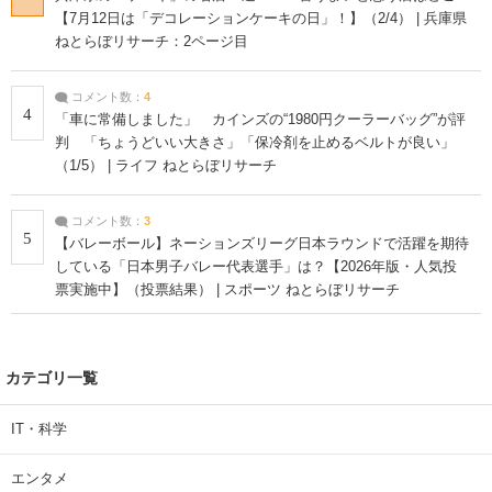
【7月12日は「デコレーションケーキの日」！】（2/4） | 兵庫県
ねとらぼリサーチ：2ページ目
コメント数：
4
4
「車に常備しました」 カインズの“1980円クーラーバッグ”が評
判 「ちょうどいい大きさ」「保冷剤を止めるベルトが良い」
（1/5） | ライフ ねとらぼリサーチ
コメント数：
3
5
【バレーボール】ネーションズリーグ日本ラウンドで活躍を期待
している「日本男子バレー代表選手」は？【2026年版・人気投
票実施中】（投票結果） | スポーツ ねとらぼリサーチ
カテゴリ一覧
IT・科学
エンタメ