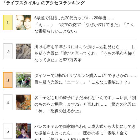
「ライフスタイル」のアクセスランキング
6歳差で結婚した20代カップル→20年後……
1
「え……」 “現在の姿”に「なぜか泣けてきた」「こん
な素晴らしいことない」
掛け毛布を半年ぶりにオキシ漬け→翌朝見たら…… 目
2
を疑う光景に「嘘だと言ってくれ」「うちの毛布も怖く
なってきた」と627万表示
ダイソーで1株のオリヅルラン購入→1年でまさかの……
3
目を疑う光景に「エーッ！」「こんなに素敵に！？」
客「子ども用の椅子にまだ座れないんです」→店員「別
4
のものをご用意しますね」と言われ…… 驚きの光景に
「神」「想像のはるか上」
パレスホテルで両家顔合わせ→成人式から大切にしてき
5
た振袖をまとったら…… 圧巻の姿に「素敵！全て
が！」「憧れる」と610万再生