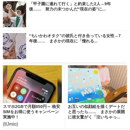
「甲子園に連れて行く」と約束した2人→9年
後…… 努力の末つかんだ“現在の姿”に...
“ちいかわオタク”の彼氏と付き合っている女性→7
年後…… まさかの現在に「憧れる...
スマホ2GBで月額850円～ 格安
お互いの似顔絵を描くデートだ
SIMをお得に使うキャンペーン
と思ったら…… まさかの展開
実施中！
に彼女驚がく「泣いちゃっ...
(IIJmio)