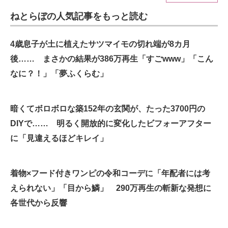
ねとらぼの人気記事をもっと読む
ITの今と未来を見通す
スマホと通信の最新トレンド
4歳息子が土に植えたサツマイモの切れ端が8カ月
後…… まさかの結果が386万再生「すごwww」「こん
進化するPCとデバイスの未来
なに？！」「夢ふくらむ」
好きが集まる 比べて選べる
暗くてボロボロな築152年の玄関が、たった3700円の
ビジネスと働き方のヒント
DIYで…… 明るく開放的に変化したビフォーアフター
AI活用のいまが分かる
に「見違えるほどキレイ」
企業ITのトレンドを詳説
着物×フード付きワンピの令和コーデに「年配者には考
経営リーダーのコミュニティ
えられない」「目から鱗」 290万再生の斬新な発想に
マーケ×ITの今がよく分かる
各世代から反響
ITエンジニア向け専門サイト