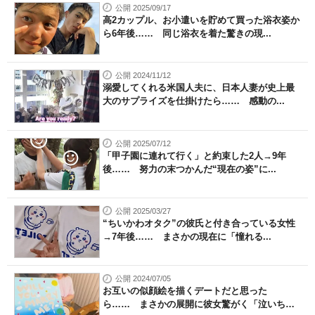
公開 2025/09/17
高2カップル、お小遣いを貯めて買った浴衣姿か
ら6年後…… 同じ浴衣を着た驚きの現...
公開 2024/11/12
溺愛してくれる米国人夫に、日本人妻が史上最
大のサプライズを仕掛けたら…… 感動の...
公開 2025/07/12
「甲子園に連れて行く」と約束した2人→9年
後…… 努力の末つかんだ“現在の姿”に...
公開 2025/03/27
“ちいかわオタク”の彼氏と付き合っている女性
→7年後…… まさかの現在に「憧れる...
公開 2024/07/05
お互いの似顔絵を描くデートだと思った
ら…… まさかの展開に彼女驚がく「泣いちゃ