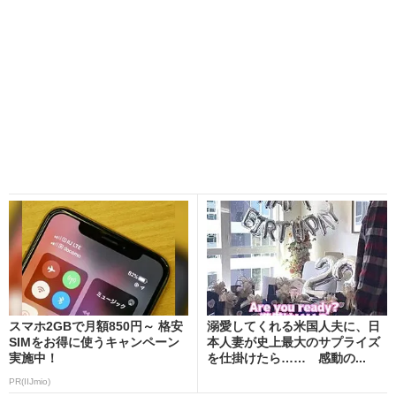
スマホ2GBで月額850円～ 格安
溺愛してくれる米国人夫に、日
SIMをお得に使うキャンペーン
本人妻が史上最大のサプライズ
実施中！
を仕掛けたら…… 感動の...
PR(IIJmio)