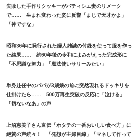
失敗した手作りクッキーがパティシエ妻のリメーク
企業向けIT製品の総合サイト
で…… 生まれ変わった姿に反響「まじで天才かよ」
IT製品の技術・比較・事例
「神ですな」
製造業のIT導入・活用を支援
昭和36年に発行された婦人雑誌の付録を使って服を作っ
モノづくり技術者専門サイト
た結果…… 約60年後の令和によみがえった完成形に
エレクトロニクス専門サイト
「不思議な魅力」「魔法使いサリーみたい」
電子設計の基本と応用
単身赴任中のパパが3歳娘の前に突然現れるドッキリを
エネルギーの専門メディア
仕掛けたら…… 500万再生突破の反応に「泣ける」
建設×テクノロジーの最前線
「切ないなあ」の声
ちょっと気になるネットの話題
上沼恵美子さん直伝「ホタテの一番おいしい食べ方」に
絶賛の声続々！ 「発想が主婦目線」「マネして作って