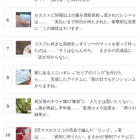
セカストに50着以上の服を買取依頼→渡されたレシート
6
は…… 「支払いまで何日か待たされた」衝撃的な光景
に「この値段はヤバすぎ」
コスプレ好きな高校生→ダイソーのマットを使って作っ
7
たのは……「そうはならんやろ」 まさかの完成品に
「訳が分からない」
家にあるミニハギレ→“セリアのリング”を付けた
8
ら…… 完成したアイテムに「雨の日でもテンション上
がりますね」
祖父母のキウイ畑の“惨状”に「人だとは思いたくない」
9
→孫が再起し半年後……「監視カメラ設置を」「周りの
雑草が」
2児ママがスリコの毛糸で編んだ「リンゴ」→実
10
は…… 「絶対に作りたい」まさかの“便利アイテム”に