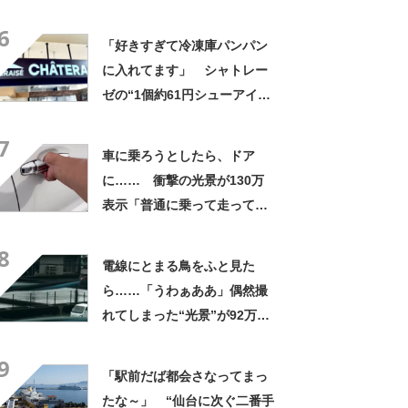
にも活躍」「風通しもよくし
6
っかり遮光」の声
「好きすぎて冷凍庫パンパン
に入れてます」 シャトレー
ゼの“1個約61円シューアイ
ス”が好評 「生地とバニラア
7
イスの相性が◎」「家族も好
車に乗ろうとしたら、ドア
きで夏はストックしてる」
に…… 衝撃の光景が130万
表示「普通に乗って走ってた
やん」「どうやって入った
8
の!?」
電線にとまる鳥をふと見た
ら……「うわぁああ」偶然撮
れてしまった“光景”が92万再
生「自然は過酷」
9
「駅前だば都会さなってまっ
たな～」 “仙台に次ぐ二番手