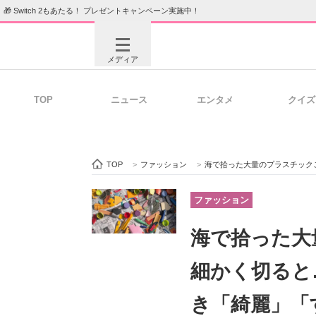
🎁 Switch 2もあたる！ プレゼントキャンペーン実施中！
メディア
TOP
ニュース
エンタメ
クイズ
注目記事を集めた総合ページ
ITの今
TOP
>
ファッション
>
海で拾った大量のプラスチック
ビジネスと働き方のヒント
AI活用
ファッション
海で拾った大
ITエンジニア向け専門サイト
企業向けI
細かく切ると
き「綺麗」「