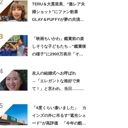
2
きに生きんしゃい」
TERU＆大貫亜美、“激レア夫
婦ショット”にファン歓喜
GLAY＆PUFFYが夢の共演
「旦那おるやん」「夫婦で写
3
ってるの尊い！」
「映画ちいかわ」鑑賞前の楽
しそうな子どもたち→“鑑賞後
の様子”に2900万表示「そう
なるわなw」「分かるよ」
4
「いったい何が」
友人の結婚式へお呼ばれ
→「エレガントな格好で来
て！」と言われ、当日……ま
さかの参列姿に「いやすごお
5
おお！」「天才」【海外】
「4度くらい違いました」 カ
インズの外に吊るす“遮光シェ
ード”が高評価 「今年の酷暑