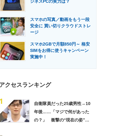
ジネスPCの実力は？
門メディア
建設×テクノロジーの最前線
スマホの写真／動画をもう一段
安全に 買い切りクラウドストレ
ージ
スマホ2GBで月額850円～ 格安
SIMをお得に使うキャンペーン
実施中！
アクセスランキング
1
自衛隊員だった25歳男性→10
年後……「マジで何があった
の？」 衝撃の“現在の姿”が
180万再生「別人…？」「好