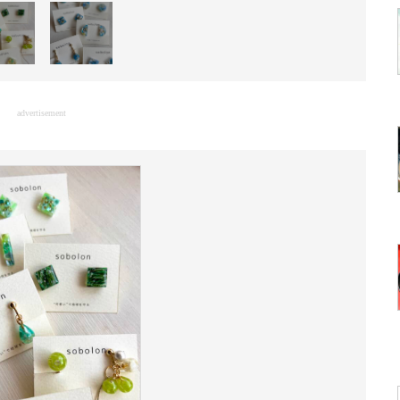
advertisement