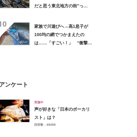
だと思う東北地方の街”っ
て？ ランキング上位に「ち
10
ょうどよく都会と田舎が混じ
家族で川遊びへ→高1息子が
ってる」「コンパクトにまと
100均の網でつかまえたの
まったいい街」の声
は……「すごい！」 “衝撃の
光景”に「めっちゃ大きい！」
「楽しそう」
アンケート
実施中
声が好きな「日本のボーカリ
スト」は？
回答数：49468