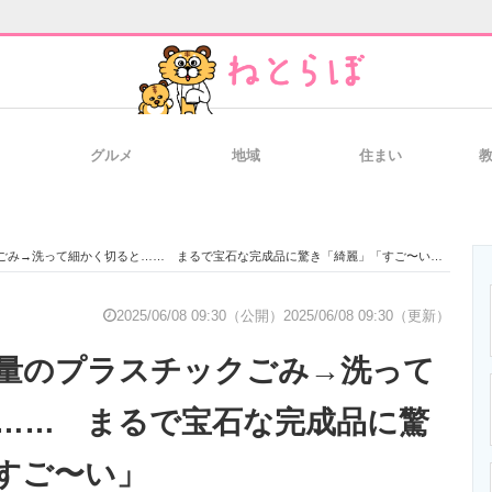
グルメ
地域
住まい
と未来を見通す
スマホと通信の最新トレンド
進化するPCとデ
ごみ→洗って細かく切ると…… まるで宝石な完成品に驚き「綺麗」「すご〜い」
のいまが分かる
企業ITのトレンドを詳説
経営リーダーの
2025/06/08 09:30（公開）
2025/06/08 09:30（更新）
量のプラスチックごみ→洗って
T製品の総合サイト
IT製品の技術・比較・事例
製造業のIT導入
…… まるで宝石な完成品に驚
すご〜い」