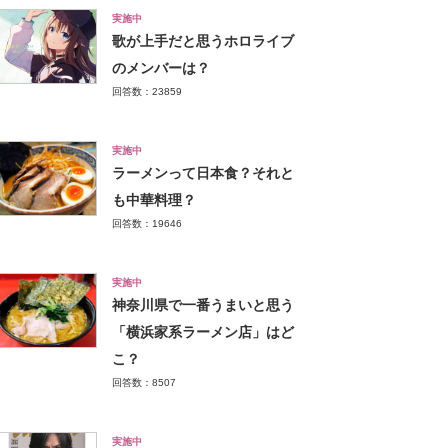
実施中
歌が上手だと思うホロライブ
のメンバーは？
回答数：23859
実施中
ラーメンって日本食？それと
も中華料理？
回答数：19646
実施中
神奈川県で一番うまいと思う
「横浜家系ラーメン店」はど
こ？
回答数：8507
実施中