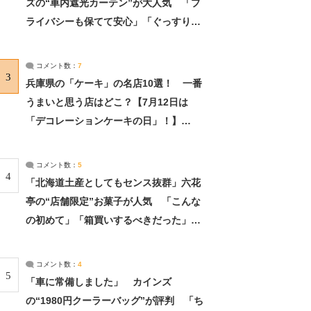
ズの“車内遮光カーテン”が大人気 「プ
ライバシーも保てて安心」「ぐっすり眠
れました」（2/2） | ライフ ねとらぼリ
サーチ：2ページ目
コメント数：
7
3
兵庫県の「ケーキ」の名店10選！ 一番
うまいと思う店はどこ？【7月12日は
「デコレーションケーキの日」！】
（2/4） | 兵庫県 ねとらぼリサーチ：2ペ
ージ目
コメント数：
5
4
「北海道土産としてもセンス抜群」六花
亭の“店舗限定”お菓子が人気 「こんな
の初めて」「箱買いするべきだった」
（1/2） | 北海道 ねとらぼリサーチ
コメント数：
4
5
「車に常備しました」 カインズ
の“1980円クーラーバッグ”が評判 「ち