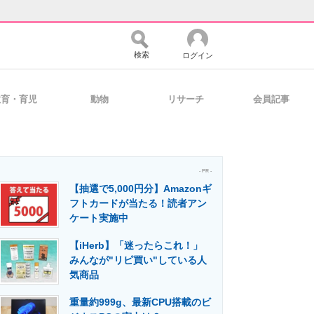
検索
ログイン
教育・育児
動物
リサーチ
会員記事
バイスの未来
好きが集まる 比べて選べる
- PR -
【抽選で5,000円分】Amazonギ
コミュニティ
マーケ×ITの今がよく分かる
フトカードが当たる！読者アン
ケート実施中
【iHerb】「迷ったらこれ！」
・活用を支援
みんなが"リピ買い"している人
気商品
重量約999g、最新CPU搭載のビ