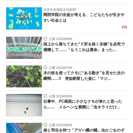
住友生命福祉文化財団
関西学院の生徒が考える、こどもたちが生きや
すい社会とは
PR
公開 2025/08/05
頭上から落ちてきた“ド肝を抜く生物”を必死で
捕獲して……「もうこれは運命」まった...
公開 2024/07/09
木の枝を使ってクモに“ある動き”を見せた次の
瞬間……!! 突如豹変した姿に「マジ...
公開 2024/06/06
仕事中、PC画面に小さなクモが来たと思った
ら…… メルヘンな展開に「虫キライだけ...
公開 2025/08/09
娘と羽化を待つ「アゲハ蝶の蛹」虫かごをのぞ