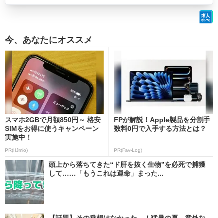
今、あなたにオススメ
スマホ2GBで月額850円～ 格安
FPが解説！Apple製品を分割手
SIMをお得に使うキャンペーン
数料0円で入手する方法とは？
実施中！
PR(IIJmio)
PR(Fav-Log)
頭上から落ちてきた“ド肝を抜く生物”を必死で捕獲
して……「もうこれは運命」まった...
【話題】その発想はなかった…！猛暑の夏、意外な