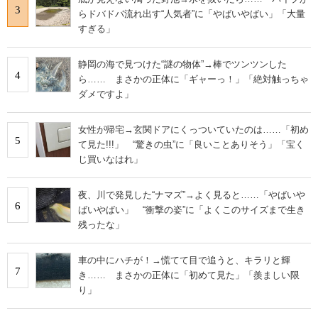
3
らドバドバ流れ出す“人気者”に「やばいやばい」「大量
すぎる」
静岡の海で見つけた“謎の物体”→棒でツンツンした
4
ら…… まさかの正体に「ギャーっ！」「絶対触っちゃ
ダメですよ」
女性が帰宅→玄関ドアにくっついていたのは……「初め
5
て見た!!!」 “驚きの虫”に「良いことありそう」「宝く
じ買いなはれ」
夜、川で発見した“ナマズ”→よく見ると……「やばいや
6
ばいやばい」 “衝撃の姿”に「よくこのサイズまで生き
残ったな」
車の中にハチが！→慌てて目で追うと、キラリと輝
7
き…… まさかの正体に「初めて見た」「羨ましい限
り」