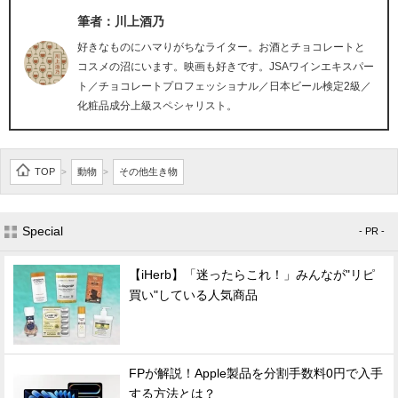
筆者：川上酒乃
好きなものにハマりがちなライター。お酒とチョコレートと
コスメの沼にいます。映画も好きです。JSAワインエキスパー
ト／チョコレートプロフェッショナル／日本ビール検定2級／
化粧品成分上級スペシャリスト。
TOP
動物
その他生き物
>
>
Special
- PR -
【iHerb】「迷ったらこれ！」みんなが"リピ
買い"している人気商品
FPが解説！Apple製品を分割手数料0円で入手
する方法とは？