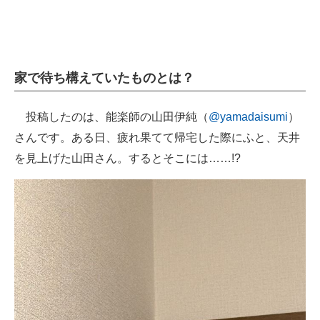
企業向けIT製品の総合サイト
IT製品の技術・比較・事例
家で待ち構えていたものとは？
製造業のIT導入・活用を支援
モノづくり技術者専門サイト
投稿したのは、能楽師の山田伊純（
@yamadaisumi
）
さんです。ある日、疲れ果てて帰宅した際にふと、天井
エレクトロニクス専門サイト
を見上げた山田さん。するとそこには……!?
電子設計の基本と応用
エネルギーの専門メディア
建設×テクノロジーの最前線
ちょっと気になるネットの話題