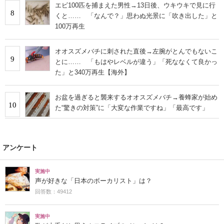
エビ100匹を捕まえた男性→13日後、ウキウキで見に行
8
くと…… 「なんで？」思わぬ光景に「吹き出した」と
100万再生
オオスズメバチに刺された直後→左腕がとんでもないこ
9
とに…… 「もはやレベルが違う」「死ななくて良かっ
た」と340万再生【海外】
お盆を過ぎると襲来するオオスズメバチ→養蜂家が始め
10
た“驚きの対策”に「大変な作業ですね」「最高です」
アンケート
実施中
声が好きな「日本のボーカリスト」は？
回答数：49412
実施中