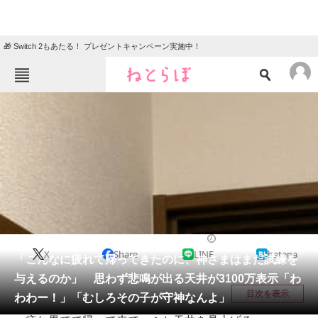
🎁 Switch 2もあたる！ プレゼントキャンペーン実施中！
ねとらぼメニュー
TOP
ニュース
エンタメ
クイズ
グルメ
地域
住まい
教育・育児
動物
リサーチ
その他生き物
2025/06/06 21:15（公開）
X
Share
LINE
hatena
会員記事
「こんなに疲れて帰ってきたのに、神さまはまだ試練を
与えるのか」 思わず悲鳴が出る天井が3100万表示「わ
メディア
目次を表示
わわー！」「むしろその子が守神なんよ」
注目記事を集めた総合ページ