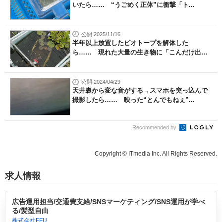
いたら…… “うごめく正体”に衝撃「ト...
公開 2025/11/16
半年以上放置したビオトープを解体した
ら…… 現れた大量の生き物に「こんだけ出て
き...
公開 2024/04/29
天井裏から変な音がする→スマホを突っ込んで
撮影したら…… 映った“とんでもねぇ”...
Recommended by
Copyright © ITmedia Inc. All Rights Reserved.
求人情報
広告運用担当/交通費支給/SNSマーケティング/SNS運用が学べ
る/髪型自由
株式会社FFU