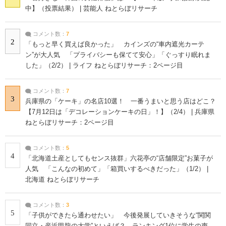
中】（投票結果） | 芸能人 ねとらぼリサーチ
コメント数：
7
2
「もっと早く買えば良かった」 カインズの“車内遮光カーテ
ン”が大人気 「プライバシーも保てて安心」「ぐっすり眠れま
した」（2/2） | ライフ ねとらぼリサーチ：2ページ目
コメント数：
7
3
兵庫県の「ケーキ」の名店10選！ 一番うまいと思う店はどこ？
【7月12日は「デコレーションケーキの日」！】（2/4） | 兵庫県
ねとらぼリサーチ：2ページ目
コメント数：
5
4
「北海道土産としてもセンス抜群」六花亭の“店舗限定”お菓子が
人気 「こんなの初めて」「箱買いするべきだった」（1/2） |
北海道 ねとらぼリサーチ
コメント数：
3
5
「子供ができたら通わせたい」 今後発展していきそうな“関関
同立・産近甲龍の大学”といえば？ ランキング1位に学生の声