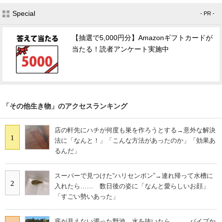
Special
- PR -
【抽選で5,000円分】Amazonギフトカードが
当たる！読者アンケート実施中
「その他生き物」のアクセスランキング
店の軒先にハチが何度も巣を作ろうとする→意外な解決
1
法に「なんと！」「こんな方法があったのか」「効果あ
るんだ」
スーパーで見つけた“ハリセンボン”→連れ帰って水槽に
2
入れたら…… 数日後の姿に「なんと愛らしいお顔」
「すごい勢いあった」
底が見えない濁った野池→水を抜いたら…… パイプか