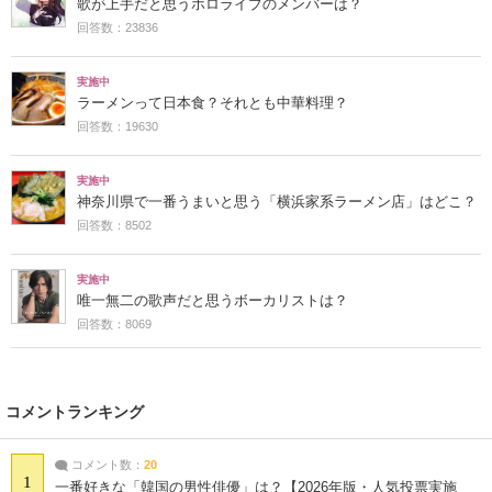
歌が上手だと思うホロライブのメンバーは？
回答数：23836
実施中
ラーメンって日本食？それとも中華料理？
回答数：19630
実施中
神奈川県で一番うまいと思う「横浜家系ラーメン店」はどこ？
回答数：8502
実施中
唯一無二の歌声だと思うボーカリストは？
回答数：8069
コメントランキング
コメント数：
20
1
一番好きな「韓国の男性俳優」は？【2026年版・人気投票実施