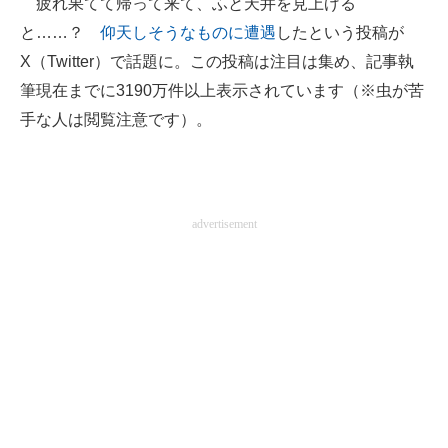
疲れ果てて帰って来て、ふと天井を見上げる
と……？
仰天しそうなものに遭遇
したという投稿が
ITの今と未来を見通す
X（Twitter）で話題に。この投稿は注目は集め、記事執
スマホと通信の最新トレンド
筆現在までに3190万件以上表示されています（※虫が苦
手な人は閲覧注意です）。
進化するPCとデバイスの未来
好きが集まる 比べて選べる
ビジネスと働き方のヒント
advertisement
AI活用のいまが分かる
企業ITのトレンドを詳説
経営リーダーのコミュニティ
マーケ×ITの今がよく分かる
ITエンジニア向け専門サイト