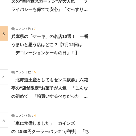
ズの“車内遮光カーテン”が大人気 「プ
ライバシーも保てて安心」「ぐっすり眠
れました」（2/2） | ライフ ねとらぼリ
サーチ：2ページ目
コメント数：
7
3
兵庫県の「ケーキ」の名店10選！ 一番
うまいと思う店はどこ？【7月12日は
「デコレーションケーキの日」！】
（2/4） | 兵庫県 ねとらぼリサーチ：2ペ
ージ目
コメント数：
5
4
「北海道土産としてもセンス抜群」六花
亭の“店舗限定”お菓子が人気 「こんな
の初めて」「箱買いするべきだった」
（1/2） | 北海道 ねとらぼリサーチ
コメント数：
4
5
「車に常備しました」 カインズ
の“1980円クーラーバッグ”が評判 「ち