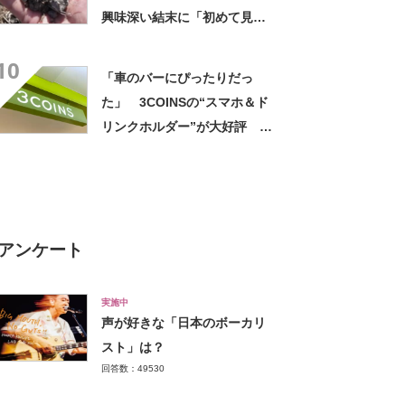
興味深い結末に「初めて見
た」「こんなデカくなん
10
の？」投稿者に話を聞いた
「車のバーにぴったりだっ
た」 3COINSの“スマホ＆ド
リンクホルダー”が大好評
「ドリンクホルダーが二つあ
って便利」「もっと早く買え
ばよかった」
アンケート
実施中
声が好きな「日本のボーカリ
スト」は？
回答数：49530