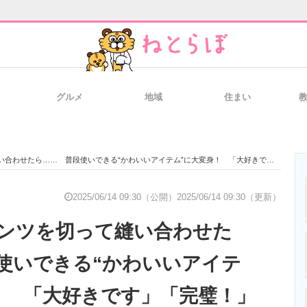
グルメ
地域
住まい
と未来を見通す
スマホと通信の最新トレンド
進化するPCとデ
せたら…… 普段使いできる“かわいいアイテム”に大変身！ 「大好きです」「完璧！」【海外】
のいまが分かる
企業ITのトレンドを詳説
経営リーダーの
2025/06/14 09:30（公開）
2025/06/14 09:30（更新）
ンツを切って縫い合わせた
T製品の総合サイト
IT製品の技術・比較・事例
製造業のIT導入
使いできる“かわいいアイテ
！ 「大好きです」「完璧！」