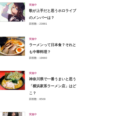
実施中
歌が上手だと思うホロライブ
のメンバーは？
回答数：23881
実施中
ラーメンって日本食？それと
も中華料理？
回答数：19660
実施中
神奈川県で一番うまいと思う
「横浜家系ラーメン店」はど
こ？
回答数：8509
実施中