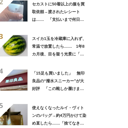
2
自画自賛
セカストに50着以上の服を買
取依頼→渡されたレシート
は…… 「支払いまで何日か
待たされた」衝撃的な光景に
3
「この値段はヤバすぎ」
スイカ1玉を冷蔵庫に入れず、
常温で放置したら…… 1年8
カ月後、目を疑う光景に「ヤ
バいヤバいヤバい」「えっ、
4
こんな姿に……!?」
「15足も買いました」 無印
良品の“撥水スニーカー”が大
好評 「この靴しか履けませ
ん」「本当に疲れにくい」
5
「一生買い続けます」
使えなくなったルイ・ヴィト
ンのバッグ→約4万円かけて染
め直したら……「捨てなきゃ