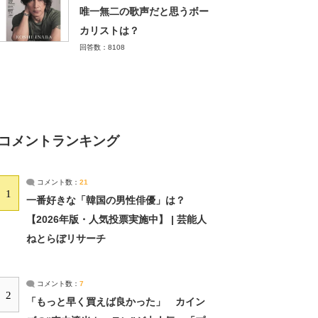
唯一無二の歌声だと思うボー
カリストは？
回答数：8108
コメントランキング
コメント数：
21
1
一番好きな「韓国の男性俳優」は？
【2026年版・人気投票実施中】 | 芸能人
ねとらぼリサーチ
コメント数：
7
2
「もっと早く買えば良かった」 カイン