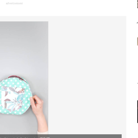
advertisement