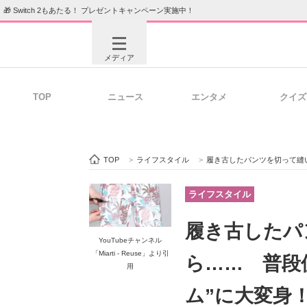
🎁 Switch 2もあたる！ プレゼントキャンペーン実施中！
メディア
TOP
ニュース
エンタメ
クイズ
注目記事を集めた総合ページ
ITの今
TOP
>
ライフスタイル
>
履き古したパンツを切って縫い合わ
ビジネスと働き方のヒント
AI活用
ライフスタイル
履き古したパ
YouTubeチャンネル
ITエンジニア向け専門サイト
企業向けI
「Miarti - Reuse」より引
ら…… 普段
用
ム”に大変身