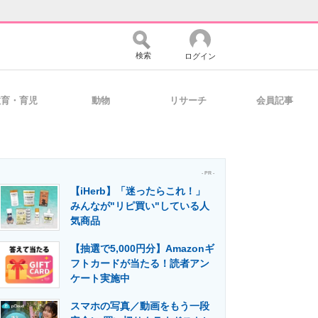
検索
ログイン
教育・育児
動物
リサーチ
会員記事
バイスの未来
好きが集まる 比べて選べる
- PR -
【iHerb】「迷ったらこれ！」
コミュニティ
マーケ×ITの今がよく分かる
みんなが"リピ買い"している人
気商品
【抽選で5,000円分】Amazonギ
・活用を支援
フトカードが当たる！読者アン
ケート実施中
スマホの写真／動画をもう一段