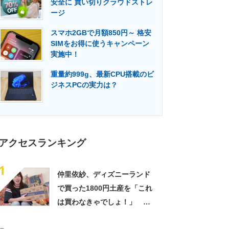
安全に 買い切りクラウドストレ
門メディア
建設×テクノロジーの最前線
ージ
スマホ2GBで月額850円～ 格安
SIMをお得に使うキャンペーン
実施中！
重量約999g、最新CPU搭載のビ
ジネスPCの実力は？
アクセスランキング
1
仲里依紗、ディズニーランド
で買った1800円土産を「これ
は買わなきゃでしょ！」
「すっごい上手お買い物」と