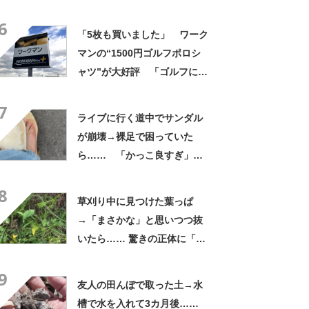
よかった」「そういう使い道
6
もあったのか」
「5枚も買いました」 ワーク
マンの“1500円ゴルフポロシ
ャツ”が大好評 「ゴルフにも
普段使いにも最適」「汗をか
7
いてもすぐ乾く」「全てに大
ライブに行く道中でサンダル
満足しています」
が崩壊→裸足で困っていた
ら…… 「かっこ良すぎ」ま
さかの展開に感動「こういう
8
人に私もなりたい」
草刈り中に見つけた葉っぱ
→「まさかな」と思いつつ抜
いたら…… 驚きの正体に「お
宝やね」「生命力すごい」
9
友人の田んぼで取った土→水
槽で水を入れて3カ月後……