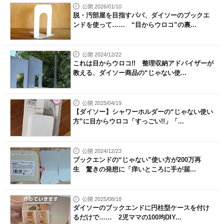
公開 2026/01/10
脱・汚部屋を目指すパパ、ダイソーのブックエ
ンドを使って…… “目からウロコ”の裏...
公開 2024/12/22
これは目からウロコ!! 整理収納アドバイザーが
教える、ダイソー商品の“じゃない使...
公開 2025/04/19
【ダイソー】シャワーホルダーの“じゃない使い
方”に目からウロコ「すっごい!!」「...
公開 2024/12/23
ブックエンドの“じゃない”使い方が200万再
生 驚きの発想に「痒いところに手が届...
公開 2025/08/18
ダイソーのブックエンドに円柱型ケースを付け
るだけで…… 2児ママの100均DIY...