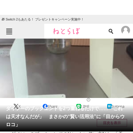
🎁 Switch 2もあたる！ プレゼントキャンペーン実施中！
ねとらぼメニュー
TOP
ニュース
エンタメ
クイズ
グルメ
地域
住まい
教育・育児
動物
リサーチ
ライフハック
2025/06/24 09:30（公開）
X
Share
LINE
hatena
会員記事
ダイソーのブックエンドを2つ重ねるだけで……「これ
は天才なんだが」 まさかの“賢い活用法”に「目からウ
メディア
目次を表示
ロコ」
注目記事を集めた総合ページ