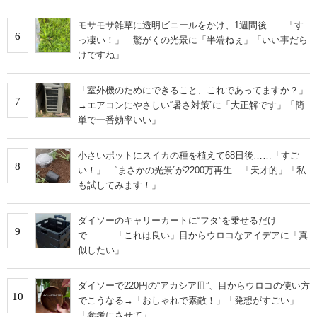
モサモサ雑草に透明ビニールをかけ、1週間後……「す
6
っ凄い！」 驚がくの光景に「半端ねぇ」「いい事だら
けですね」
「室外機のためにできること、これであってますか？」
7
→エアコンにやさしい“暑さ対策”に「大正解です」「簡
単で一番効率いい」
小さいポットにスイカの種を植えて68日後……「すご
8
い！」 “まさかの光景”が2200万再生 「天才的」「私
も試してみます！」
ダイソーのキャリーカートに“フタ”を乗せるだけ
9
で…… 「これは良い」目からウロコなアイデアに「真
似したい」
ダイソーで220円の“アカシア皿”、目からウロコの使い方
10
でこうなる→「おしゃれで素敵！」「発想がすごい」
「参考にさせて」