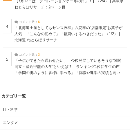
【7月12日は「デコレーションケーキの日」！】（2/4） | 兵庫県
ねとらぼリサーチ：2ページ目
コメント数：
5
4
「北海道土産としてもセンス抜群」六花亭の“店舗限定”お菓子が
人気 「こんなの初めて」「箱買いするべきだった」（1/2） |
北海道 ねとらぼリサーチ
コメント数：
3
5
「子供ができたら通わせたい」 今後発展していきそうな“関関
同立・産近甲龍の大学”といえば？ ランキング1位に学生の声
「学問の街のように多様に学べる」「就職や進学の実績も高い」
| 大学 ねとらぼリサーチ
カテゴリ一覧
IT・科学
エンタメ