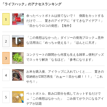
「ライフハック」のアクセスランキング
余ったペットボトルは捨てないで！ 側面をカットする
1
だけで…… 驚きのアイデアに「すてきなアイデア！」
「目からウロコの発想」【海外】
「この発想はなかった」ダイソーの発泡ブロック→意外
2
な活用法に「めっちゃ使える！」「ほんとに天才」
コンクリートの隙間から何度も生える雑草→便利グッズ
3
でスッキリ解決「なるほど」「参考になります」
お米を購入後、アイラップに入れていくと…… 驚きの
4
収納術が238万再生「わぁー！目から鱗！！！」「これ
やろ！」
ペットボトル、飲み口部分を残してカットするだけで
5
→「この発想はなかった」 ごみ捨てがラクになるアイ
デアが話題