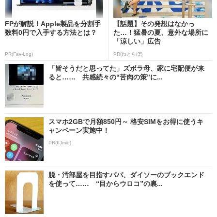
FPが解説！Apple製品を分割手
【話題】その発想はなかっ
数料0円で入手する方法とは？
た…！猛暑の夏、意外な場所に
「涼しい」広告
PR(Fav-Log)
PR(ねとらぼ)
「皆そうだと思ってた」ズボラ母、家に宅配便が来
ると…… 共感続々の“苦肉の策”に...
スマホ2GBで月額850円～ 格安SIMをお得に使うキ
ャンペーン実施中！
PR(IIJmio)
脱・汚部屋を目指すパパ、ダイソーのブックエンド
を使って…… “目からウロコ”の裏...