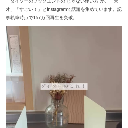
ダイソーのブックエンドの“じゃない使い方”が、「天
才」「すごい！」とInstagramで話題を集めています。記
ITの今と未来を見通す
事執筆時点で157万回再生を突破。
スマホと通信の最新トレンド
進化するPCとデバイスの未来
好きが集まる 比べて選べる
ビジネスと働き方のヒント
AI活用のいまが分かる
企業ITのトレンドを詳説
経営リーダーのコミュニティ
マーケ×ITの今がよく分かる
ITエンジニア向け専門サイト