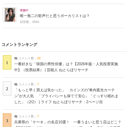
実施中
唯一無二の歌声だと思うボーカリストは？
回答数：8069
コメントランキング
コメント数：
20
1
一番好きな「韓国の男性俳優」は？【2026年版・人気投票実施
中】（投票結果） | 芸能人 ねとらぼリサーチ
コメント数：
7
2
「もっと早く買えば良かった」 カインズの“車内遮光カーテ
ン”が大人気 「プライバシーも保てて安心」「ぐっすり眠れま
した」（2/2） | ライフ ねとらぼリサーチ：2ページ目
コメント数：
7
3
兵庫県の「ケーキ」の名店10選！ 一番うまいと思う店はどこ？