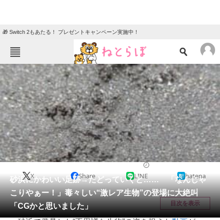
🎁 Switch 2もあたる！ プレゼントキャンペーン実施中！
ねとらぼメニュー
TOP
ニュース
エンタメ
クイズ
グルメ
地域
住まい
教育・育児
動物
リサーチ
その他生き物
2025/06/24 19:00（公開）
X
Share
LINE
hatena
会員記事
砂浜にかわいい足跡→たどっていくと…… 「なんじゃ
こりやぁー！」毒々しい“激レア生物”の登場に大絶叫
メディア
目次を表示
「CGかと思いました」
注目記事を集めた総合ページ