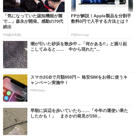
「気になっていた認知機能が菌
FPが解説！Apple製品を分割手
で…」森永が開発。感動の70代
数料0円で入手する方法とは？
続出
PR(森永乳業)
PR(Fav-Log)
潮が引いた砂浜を散歩中→「何かある!!」と掘り起
こしてみると…… 中から現れた“...
スマホ2GBで月額850円～ 格安SIMをお得に使うキ
ャンペーン実施中！
PR(IIJmio)
早朝に浜辺を歩いていたら……「今年の運使い果た
したかも！」 まさかの発見が150...