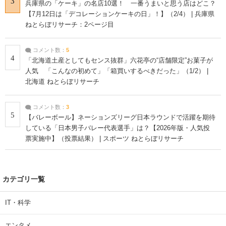
3
兵庫県の「ケーキ」の名店10選！ 一番うまいと思う店はどこ？
【7月12日は「デコレーションケーキの日」！】（2/4） | 兵庫県
ねとらぼリサーチ：2ページ目
コメント数：
5
4
「北海道土産としてもセンス抜群」六花亭の“店舗限定”お菓子が
人気 「こんなの初めて」「箱買いするべきだった」（1/2） |
北海道 ねとらぼリサーチ
コメント数：
3
5
【バレーボール】ネーションズリーグ日本ラウンドで活躍を期待
している「日本男子バレー代表選手」は？【2026年版・人気投
票実施中】（投票結果） | スポーツ ねとらぼリサーチ
カテゴリ一覧
IT・科学
エンタメ