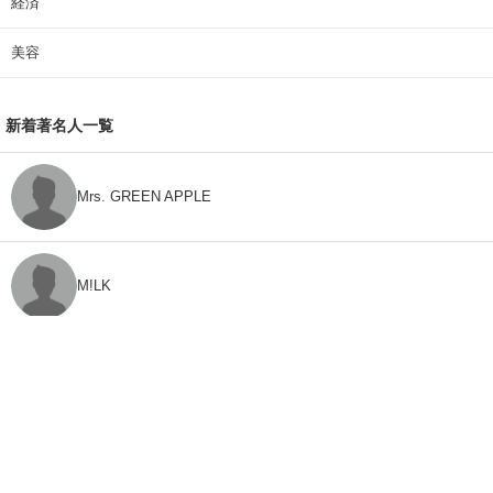
経済
美容
新着著名人一覧
Mrs. GREEN APPLE
M!LK
CLASS SEVEN
モナキ