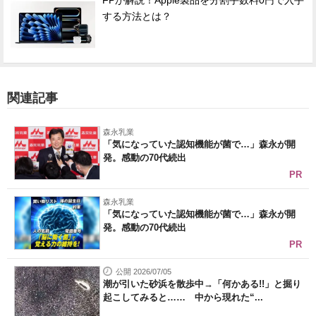
FPが解説！Apple製品を分割手数料0円で入手
する方法とは？
関連記事
森永乳業
「気になっていた認知機能が菌で…」森永が開
発。感動の70代続出
PR
森永乳業
「気になっていた認知機能が菌で…」森永が開
発。感動の70代続出
PR
公開 2026/07/05
潮が引いた砂浜を散歩中→「何かある!!」と掘り
起こしてみると…… 中から現れた“...