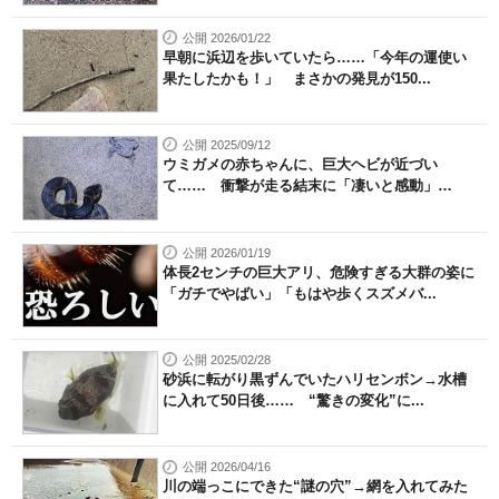
公開 2026/01/22
早朝に浜辺を歩いていたら……「今年の運使い
果たしたかも！」 まさかの発見が150...
公開 2025/09/12
ウミガメの赤ちゃんに、巨大ヘビが近づい
て…… 衝撃が走る結末に「凄いと感動」
「非...
公開 2026/01/19
体長2センチの巨大アリ、危険すぎる大群の姿に
「ガチでやばい」「もはや歩くスズメバ...
公開 2025/02/28
砂浜に転がり黒ずんでいたハリセンボン→水槽
に入れて50日後…… “驚きの変化”に...
公開 2026/04/16
川の端っこにできた“謎の穴”→網を入れてみた