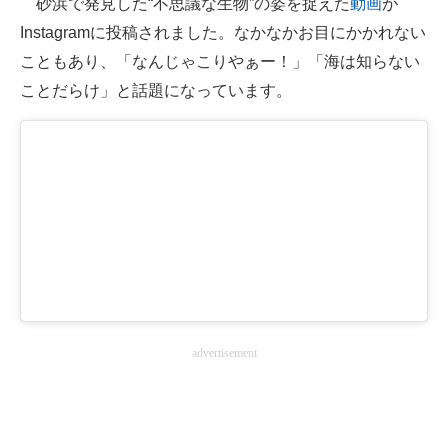
砂浜で発見した“不思議な生物”の姿を捉えた
動画
が
Instagramに投稿されました。なかなかお目にかかれない
ITの今と未来を見通す
こともあり、「なんじゃこりやぁー！」「海は知らない
スマホと通信の最新トレンド
ことだらけ」と話題になっています。
進化するPCとデバイスの未来
好きが集まる 比べて選べる
ビジネスと働き方のヒント
AI活用のいまが分かる
企業ITのトレンドを詳説
経営リーダーのコミュニティ
advertisement
マーケ×ITの今がよく分かる
ITエンジニア向け専門サイト