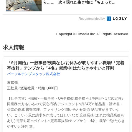
ら…… 次々現れた生き物に「ちょっと...
Recommended by
Copyright © ITmedia Inc. All Rights Reserved.
求人情報
「9月開始」一般事務/残業なし/お休みが取りやすい職場/「定着
率抜群」テンプから「4名」就業中!はたらきやすいと評判
パーソルテンプスタッフ株式会社
東京都
正社員 / 派遣社員：時給1,600円
【仕事内容】<職種> 一般事務・OA事務/総務事務 <仕事内容> 17:30定時!/
同業務の方もいるので安心 部内アシスタント<月24万> 納品書・請求書・
伝票の作成 書類管理、ファイリング 問い合わせ対応 納品書がきていな
い、こういう風に請求を作成してほしい など 庶務業務 (まれに検品業務も
あり) 電話対応 <ポイント> 定着率抜群/テンプから「4名」就業中!はたらき
やすいと評判 無...