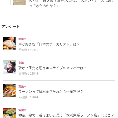
の??」 目を疑う衝撃の光景に「大きい！」「光に集ま
ってきたのかな？」
アンケート
実施中
声が好きな「日本のボーカリスト」は？
回答数：49461
実施中
歌が上手だと思うホロライブのメンバーは？
回答数：23844
実施中
ラーメンって日本食？それとも中華料理？
回答数：19644
実施中
神奈川県で一番うまいと思う「横浜家系ラーメン店」はどこ？