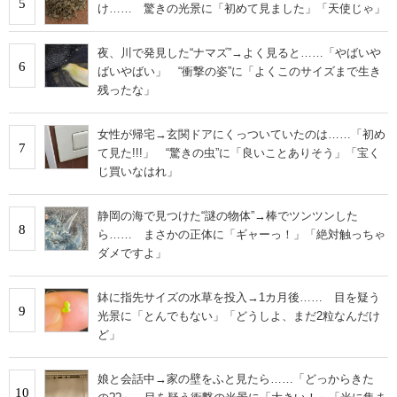
5
け…… 驚きの光景に「初めて見ました」「天使じゃ」
夜、川で発見した“ナマズ”→よく見ると……「やばいや
6
ばいやばい」 “衝撃の姿”に「よくこのサイズまで生き
残ったな」
女性が帰宅→玄関ドアにくっついていたのは……「初め
7
て見た!!!」 “驚きの虫”に「良いことありそう」「宝く
じ買いなはれ」
静岡の海で見つけた“謎の物体”→棒でツンツンした
8
ら…… まさかの正体に「ギャーっ！」「絶対触っちゃ
ダメですよ」
鉢に指先サイズの水草を投入→1カ月後…… 目を疑う
9
光景に「とんでもない」「どうしよ、まだ2粒なんだけ
ど」
娘と会話中→家の壁をふと見たら……「どっからきた
10