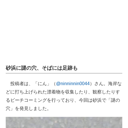
企業向けIT製品の総合サイト
IT製品の技術・比較・事例
製造業のIT導入・活用を支援
モノづくり技術者専門サイト
エレクトロニクス専門サイト
砂浜に謎の穴、そばには足跡も
電子設計の基本と応用
エネルギーの専門メディア
投稿者は、「にん」（
@ninninnin0044
）さん。海岸な
どに打ち上げられた漂着物を収集したり、観察したりす
建設×テクノロジーの最前線
るビーチコーミングを行っており、今回は砂浜で「謎の
ちょっと気になるネットの話題
穴」を発見しました。