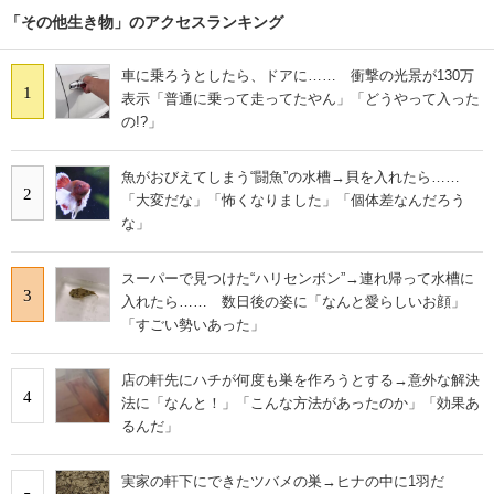
「その他生き物」のアクセスランキング
車に乗ろうとしたら、ドアに…… 衝撃の光景が130万
1
表示「普通に乗って走ってたやん」「どうやって入った
の!?」
魚がおびえてしまう“闘魚”の水槽→貝を入れたら……
2
「大変だな」「怖くなりました」「個体差なんだろう
な」
スーパーで見つけた“ハリセンボン”→連れ帰って水槽に
3
入れたら…… 数日後の姿に「なんと愛らしいお顔」
「すごい勢いあった」
店の軒先にハチが何度も巣を作ろうとする→意外な解決
4
法に「なんと！」「こんな方法があったのか」「効果あ
るんだ」
実家の軒下にできたツバメの巣→ヒナの中に1羽だ