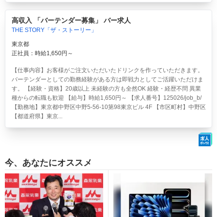
高収入 「バーテンダー募集」 バー求人
THE STORY「ザ・ストーリー」
東京都
正社員：時給1,650円～
【仕事内容】お客様がご注文いただいたドリンクを作っていただきます。
バーテンダーとしての勤務経験がある方は即戦力としてご活躍いただけま
す。 【経験・資格】20歳以上 未経験の方も全然OK 経験・経歴不問 異業
種からの転職も歓迎 【給与】時給1,650円～ 【求人番号】125026/job_b/
【勤務地】東京都中野区中野5-56-10第98東京ビル 4F 【市区町村】中野区
【都道府県】東京...
今、あなたにオススメ