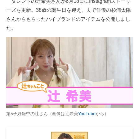
タレントの辻希美さんが6月18日にInstagramストーリ
ーズを更新。38歳の誕生日を迎え、夫で俳優の杉浦太陽
ITの今と未来を見通す
さんからもらったハイブランドのアイテムを公開しまし
スマホと通信の最新トレンド
た。
進化するPCとデバイスの未来
好きが集まる 比べて選べる
ビジネスと働き方のヒント
AI活用のいまが分かる
企業ITのトレンドを詳説
経営リーダーのコミュニティ
第5子妊娠中の辻さん（画像は辻希美
YouTube
から）
マーケ×ITの今がよく分かる
ITエンジニア向け専門サイト