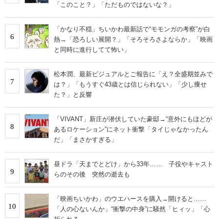
「このこと？」「ただものではないな？」
「かなり不穏」ちいかわ最新話で“モモンガの考察”が白
6
熱→「恐ろしい展開？」「そろそろさよならか」「映画
と同時に進行してて怖い」
松本潤、最新ビジュアルとご報告に「え？全盛期並みで
7
は？」「もうすぐ43歳とは信じられない」「少し痩せ
た？」と反響
「VIVANT」新庄が潜伏していた豪邸→“意外にもほどが
8
あるロケーション”にネット衝撃「タイじゃなかったん
だ」「まさかすぎる」
昼ドラ「天までとどけ」から33年…… 子役やキャスト
9
らのその後 突然の逝去も
「映画ちいかわ」のウエハースを購入→開けると……
10
「人の心ないんか」“衝撃の中身”に騒然「ヒィッ」「心