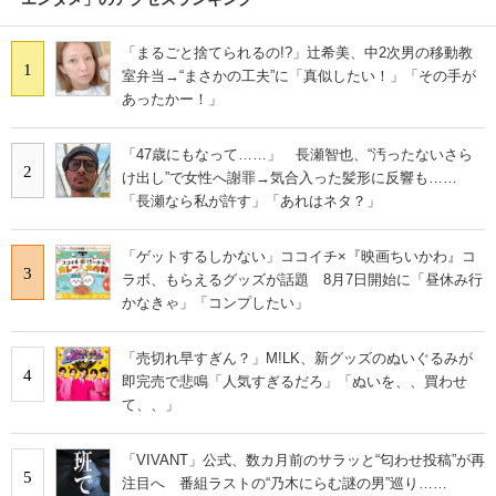
「まるごと捨てられるの!?」辻希美、中2次男の移動教
1
室弁当→“まさかの工夫”に「真似したい！」「その手が
あったかー！」
「47歳にもなって……」 長瀬智也、“汚ったないさら
2
け出し”で女性へ謝罪→気合入った髪形に反響も……
「長瀬なら私が許す」「あれはネタ？」
「ゲットするしかない」ココイチ×『映画ちいかわ』コ
3
ラボ、もらえるグッズが話題 8月7日開始に「昼休み行
かなきゃ」「コンプしたい」
「売切れ早すぎん？」M!LK、新グッズのぬいぐるみが
4
即完売で悲鳴「人気すぎるだろ」「ぬいを、、買わせ
て、、」
「VIVANT」公式、数カ月前のサラッと“匂わせ投稿”が再
5
注目へ 番組ラストの“乃木にらむ謎の男”巡り……