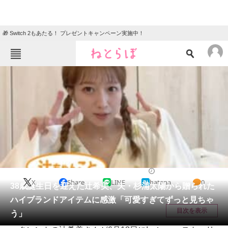
🎁 Switch 2もあたる！ プレゼントキャンペーン実施中！
ねとらぼメニュー
TOP
ニュース
エンタメ
クイズ
グルメ
地域
住まい
教育・育児
動物
リサーチ
エンタメ
2025/06/19 11:29（公開）
X
Share
LINE
hatena
0
会員記事
38歳誕生日を迎えた辻希美、夫・杉浦太陽から贈られた
ハイブランドアイテムに感激「可愛すぎてずっと見ちゃ
メディア
目次を表示
う」
注目記事を集めた総合ページ