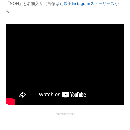
「NON」と名前入り（画像は
辻希美Instagramストーリーズ
か
ら）
advertisement