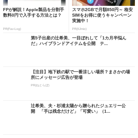
FPが解説！Apple製品を分割手
スマホ2GBで月額850円～ 格安
数料0円で入手する方法とは？
SIMをお得に使うキャンペーン
実施中！
PR(Fav-Log)
PR(IIJmio)
第5子出産の辻希美、一目ぼれして「1カ月半悩ん
だ」ハイブランドアイテムを公開 テ...
【注目】地下鉄の駅で一番涼しい場所？まさかの場
所にメッセージ広告が登場
PR(ねとらぼ)
辻希美、夫・杉浦太陽から贈られたジュエリー公
開 「手は残念だけど」「可愛い」（1...