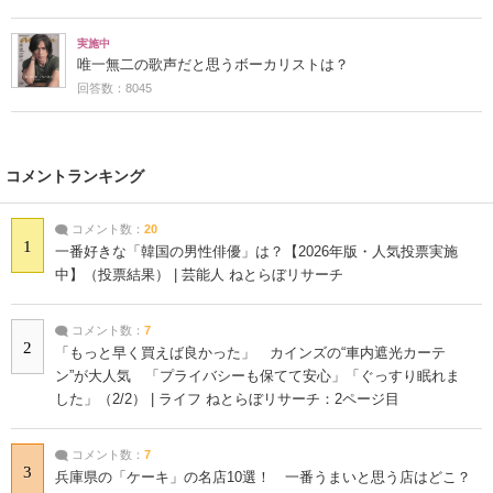
実施中
唯一無二の歌声だと思うボーカリストは？
回答数：8045
コメントランキング
コメント数：
20
1
一番好きな「韓国の男性俳優」は？【2026年版・人気投票実施
中】（投票結果） | 芸能人 ねとらぼリサーチ
コメント数：
7
2
「もっと早く買えば良かった」 カインズの“車内遮光カーテ
ン”が大人気 「プライバシーも保てて安心」「ぐっすり眠れま
した」（2/2） | ライフ ねとらぼリサーチ：2ページ目
コメント数：
7
3
兵庫県の「ケーキ」の名店10選！ 一番うまいと思う店はどこ？