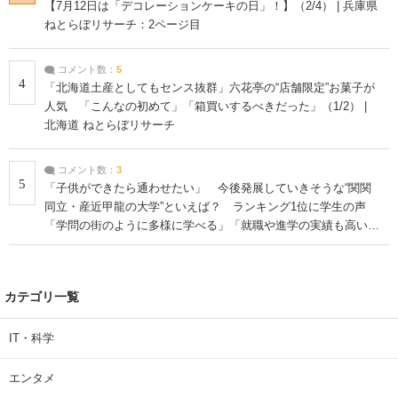
【7月12日は「デコレーションケーキの日」！】（2/4） | 兵庫県
ねとらぼリサーチ：2ページ目
コメント数：
5
4
「北海道土産としてもセンス抜群」六花亭の“店舗限定”お菓子が
人気 「こんなの初めて」「箱買いするべきだった」（1/2） |
北海道 ねとらぼリサーチ
コメント数：
3
5
「子供ができたら通わせたい」 今後発展していきそうな“関関
同立・産近甲龍の大学”といえば？ ランキング1位に学生の声
「学問の街のように多様に学べる」「就職や進学の実績も高い」
| 大学 ねとらぼリサーチ
カテゴリ一覧
IT・科学
エンタメ