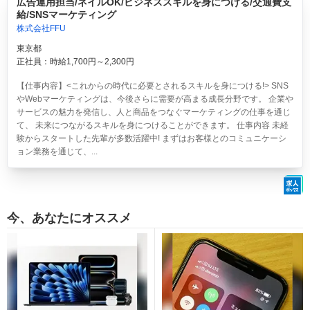
広告運用担当/ネイルOK/ビジネススキルを身につける/交通費支
給/SNSマーケティング
株式会社FFU
東京都
正社員：時給1,700円～2,300円
【仕事内容】<これからの時代に必要とされるスキルを身につける!> SNS
やWebマーケティングは、今後さらに需要が高まる成長分野です。 企業や
サービスの魅力を発信し、人と商品をつなぐマーケティングの仕事を通じ
て、 未来につながるスキルを身につけることができます。 仕事内容 未経
験からスタートした先輩が多数活躍中! まずはお客様とのコミュニケーシ
ョン業務を通じて、...
今、あなたにオススメ