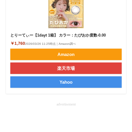
企業向けIT製品の総合サイト
IT製品の技術・比較・事例
製造業のIT導入・活用を支援
とりーてぃー【1dayt 1箱】 カラー：たぴおか度数-0.00
￥1,760
2026/03/26 11:25時点｜Amazon調べ
モノづくり技術者専門サイト
Amazon
エレクトロニクス専門サイト
楽天市場
電子設計の基本と応用
Yahoo
エネルギーの専門メディア
建設×テクノロジーの最前線
advertisement
ちょっと気になるネットの話題