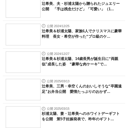
辻希美、夫・杉浦太陽から贈られたジュエリー
公開 「手は残念だけど」「可愛い」（1...
公開 2024/12/25
辻希美＆杉浦太陽、家族6人でクリスマスに豪華
料理 長女・希空が作った“プロ級のケ...
公開 2024/12/27
辻希美＆杉浦太陽、14歳長男が誕生日に“両親
似”成長した姿 “豪華な肉ケーキ”で...
公開 2025/03/13
辻希美、三男・幸空くんのおいしそうな“卒園遠
足”お弁当公開 愛情たっぷりのおかず...
公開 2025/03/15
杉浦太陽、妻・辻希美へのホワイトデーギフト
を公開 第5子妊娠発表で、昨年のギフト...