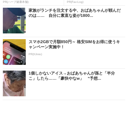
PR(ハーブ健康本舗)
PR(Fav-Log)
家族がランチを注文する中、おばあちゃんが頼んだ
のは…… 自分に素直な姿が1800...
スマホ2GBで月額850円～ 格安SIMをお得に使うキ
ャンペーン実施中！
PR(IIJmio)
1個しかないアイス→おばあちゃんが孫と「半分
こ」したら……「豪快やなw」 “予想...