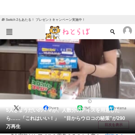
🎁 Switch 2もあたる！ プレゼントキャンペーン実施中！
ねとらぼメニュー
TOP
ニュース
エンタメ
クイズ
グルメ
地域
住まい
教育・育児
動物
リサーチ
ライフスタイル
2025/07/26 07:30（公開）
X
Share
LINE
hatena
会員記事
5人きょうだいのママが、人数分のアイスを用意した
ら……「これはいい！」 “目からウロコの秘策”が290
メディア
目次を表示
万再生
注目記事を集めた総合ページ