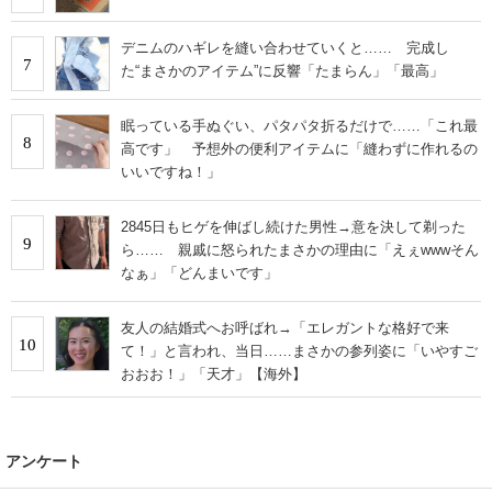
デニムのハギレを縫い合わせていくと…… 完成し
7
た“まさかのアイテム”に反響「たまらん」「最高」
眠っている手ぬぐい、パタパタ折るだけで……「これ最
8
高です」 予想外の便利アイテムに「縫わずに作れるの
いいですね！」
2845日もヒゲを伸ばし続けた男性→意を決して剃った
9
ら…… 親戚に怒られたまさかの理由に「えぇwwwそん
なぁ」「どんまいです」
友人の結婚式へお呼ばれ→「エレガントな格好で来
10
て！」と言われ、当日……まさかの参列姿に「いやすご
おおお！」「天才」【海外】
アンケート