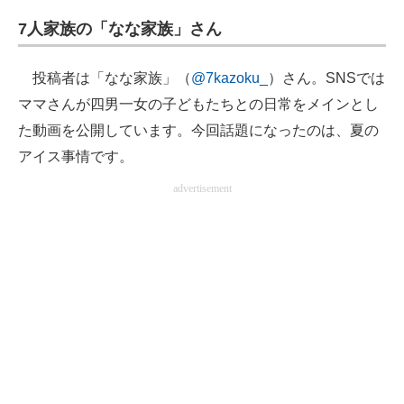
企業向けIT製品の総合サイト
7人家族の「なな家族」さん
IT製品の技術・比較・事例
投稿者は「なな家族」（
@7kazoku_
）さん。SNSでは
製造業のIT導入・活用を支援
ママさんが四男一女の子どもたちとの日常をメインとし
た動画を公開しています。今回話題になったのは、夏の
モノづくり技術者専門サイト
アイス事情です。
エレクトロニクス専門サイト
advertisement
電子設計の基本と応用
エネルギーの専門メディア
建設×テクノロジーの最前線
ちょっと気になるネットの話題