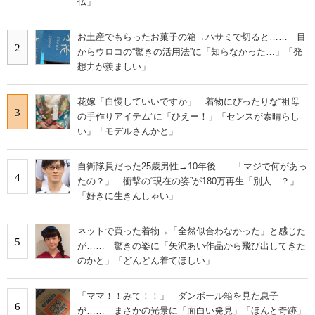
仏」
お土産でもらったお菓子の箱→ハサミで切ると…… 目
2
からウロコの“驚きの活用法”に「知らなかった…」「発
想力が羨ましい」
花嫁「自慢していいですか」 着物にぴったりな“祖母
3
の手作りアイテム”に「ひえー！」「センスが素晴らし
い」「モデルさんかと」
自衛隊員だった25歳男性→10年後……「マジで何があっ
4
たの？」 衝撃の“現在の姿”が180万再生「別人…？」
「好きに生きんしゃい」
ネットで買った着物→「全然似合わなかった」と感じた
5
が…… 驚きの姿に「矢沢あい作品から飛び出してきた
のかと」「どんどん着てほしい」
「ママ！！みて！！」 ダンボール箱を見た息子
6
が…… まさかの光景に「面白い発見」「ほんと奇跡」