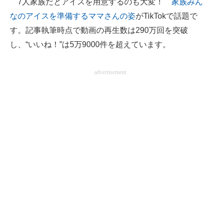
7人家族だとアイスを用意するのも大変！
家族みん
なのアイスを準備するママさんの姿
がTikTokで話題で
ITの今と未来を見通す
す。記事執筆時点で動画の再生数は290万回を突破
スマホと通信の最新トレンド
し、“いいね！”は5万9000件を超えています。
進化するPCとデバイスの未来
advertisement
好きが集まる 比べて選べる
ビジネスと働き方のヒント
AI活用のいまが分かる
企業ITのトレンドを詳説
経営リーダーのコミュニティ
マーケ×ITの今がよく分かる
ITエンジニア向け専門サイト