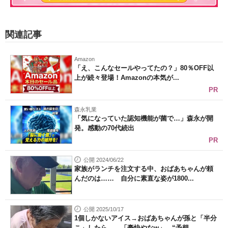
関連記事
Amazon
「え、こんなセールやってたの？」80％OFF以
上が続々登場！Amazonの本気が...
PR
森永乳業
「気になっていた認知機能が菌で…」森永が開
発。感動の70代続出
PR
公開 2024/06/22
家族がランチを注文する中、おばあちゃんが頼
んだのは…… 自分に素直な姿が1800...
公開 2025/10/17
1個しかないアイス→おばあちゃんが孫と「半分
こ」したら……「豪快やなw」 “予想...