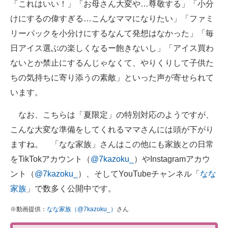
「これはいい！」「お母さん大変や…尊敬する」「小分
けにするの偉すぎる…こんなママになりたい」「ファミ
リーパックを小分けにするなんて発想はなかった」「毎
日アイス選ぶの楽しくなるー飽きないし」「アイス買わ
ないとか禁止にするんじゃなくて、やりくりして子供た
ちの気持ちに寄り添うの素敵」といった声が寄せられて
います。
なお、こちらは「夏限定」の特別対応のようですが、
こんな大変な準備をしてくれるママさんには頭が下がり
ますね。 「なな家族」さんはこの他にも家族との日常
をTikTokアカウント（
@7kazoku_
）やInstagramアカウ
ント（
@7kazoku_
）、そしてYouTubeチャンネル「
なな
家族
」で数多く公開中です。
※動画提供：
なな家族（@7kazoku_）
さん