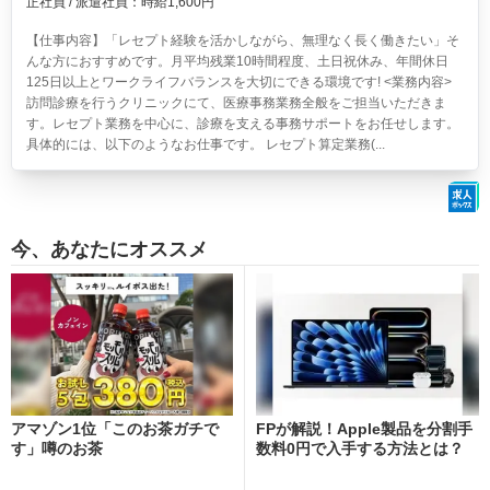
正社員 / 派遣社員：時給1,600円
【仕事内容】「レセプト経験を活かしながら、無理なく長く働きたい」そ
んな方におすすめです。月平均残業10時間程度、土日祝休み、年間休日
125日以上とワークライフバランスを大切にできる環境です! <業務内容>
訪問診療を行うクリニックにて、医療事務業務全般をご担当いただきま
す。レセプト業務を中心に、診療を支える事務サポートをお任せします。
具体的には、以下のようなお仕事です。 レセプト算定業務(...
今、あなたにオススメ
アマゾン1位「このお茶ガチで
FPが解説！Apple製品を分割手
す」噂のお茶
数料0円で入手する方法とは？