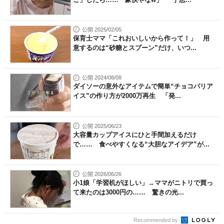
公開 2025/02/05
保育士ママ「これおいしいから作って！」 用
意するのは“砂糖とスプーン”だけ、いつ...
公開 2024/08/08
ダイソーの意外なアイテムで簡単“チョコパリア
イス”の作り方が2000万再生 「発...
公開 2025/06/23
大容量カップアイスにひと手間加えるだけ
で…… 食べやすくなる“大胆なアイデア”が...
公開 2026/06/26
小1娘「学習机がほしい」→ママがニトリで買っ
て来たのは3000円の…… 驚きの光...
Recommended by