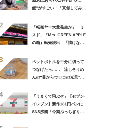
歳おばあちゃんが作る“夕ご
飯”がすごい！「真似してみま
す」「憧れます」
2
「転売ヤー大量発生か」 ミ
スド、『Mrs. GREEN APPLE
の箱』転売続出 「情けない
と思わないのかな」「呆れる
3
わ」 2500円での出品も
ペットボトルを半分に切って
つなげたら…… 流しそうめ
んの“目からウロコの光景”に
「えっ!? 天才すぎて」「夏
4
休みに絶対やる」
「うまくて飛ぶぞ」【セブン‐
イレブン】新作181円パンに
SNS沸騰「今期ぶっちぎりで
優勝」「ウメエェェッッ」