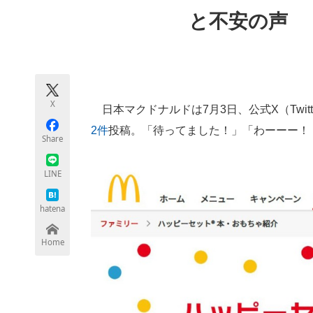
モノづくり技術者専門サイト
エレクトロ
と不安の声
ちょっと気になるネットの話題
X
日本マクドナルドは7月3日、公式X（Twit
2件
投稿。「待ってました！」「わーーー！
Share
LINE
hatena
Home