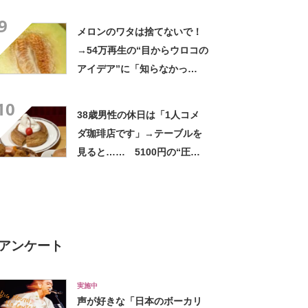
「天才!?」「工夫してて愛を
9
感じます」
メロンのワタは捨てないで！
→54万再生の“目からウロコの
アイデア”に「知らなかっ
た！」「そうすれば良かった
10
んだ」
38歳男性の休日は「1人コメ
ダ珈琲店です」→テーブルを
見ると…… 5100円の“圧巻
の光景”が180万表示「店員さ
んもびっくり」「大優勝す
ぎ」
アンケート
実施中
声が好きな「日本のボーカリ