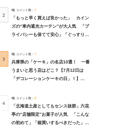
コメント数：
7
2
「もっと早く買えば良かった」 カイン
ズの“車内遮光カーテン”が大人気 「プ
ライバシーも保てて安心」「ぐっすり眠
れました」（2/2） | ライフ ねとらぼリ
サーチ：2ページ目
コメント数：
7
3
兵庫県の「ケーキ」の名店10選！ 一番
うまいと思う店はどこ？【7月12日は
「デコレーションケーキの日」！】
（2/4） | 兵庫県 ねとらぼリサーチ：2ペ
ージ目
コメント数：
5
4
「北海道土産としてもセンス抜群」六花
亭の“店舗限定”お菓子が人気 「こんな
の初めて」「箱買いするべきだった」
（1/2） | 北海道 ねとらぼリサーチ