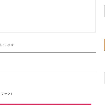
得ています
（マック）