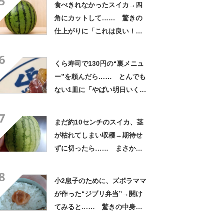
5
食べきれなかったスイカ→四
角にカットして…… 驚きの
仕上がりに「これは良い！」
「やってみます」
6
くら寿司で130円の“裏メニュ
ー”を頼んだら…… とんでも
ない1皿に「やばい明日いく」
「これ10貫ぐらい食べたい」
7
まだ約10センチのスイカ、茎
が枯れてしまい収穫→期待せ
ずに切ったら…… まさかの
中身が700万表示 「わ
8
ぁ！」「全部これがいい」投
小2息子のために、ズボラママ
稿者に話を聞いた
が作った“ジブリ弁当”→開け
てみると…… 驚きの中身に