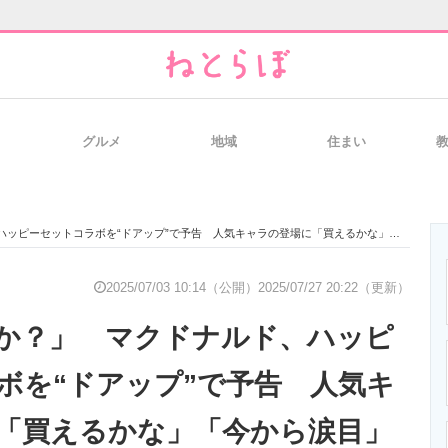
グルメ
地域
住まい
と未来を見通す
スマホと通信の最新トレンド
進化するPCとデ
セットコラボを“ドアップ”で予告 人気キャラの登場に「買えるかな」「今から涙目」と不安の声
のいまが分かる
企業ITのトレンドを詳説
経営リーダーの
2025/07/03 10:14（公開）
2025/07/27 20:22（更新）
か？」 マクドナルド、ハッピ
T製品の総合サイト
IT製品の技術・比較・事例
製造業のIT導入
ボを“ドアップ”で予告 人気キ
「買えるかな」「今から涙目」