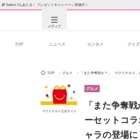
🎁 Switch 2もあたる！ プレゼントキャンペーン実施中！
メディア
TOP
ニュース
エンタメ
クイズ
注目記事を集めた総合ページ
ITの今
TOP
>
グルメ
>
「また争奪戦か？」 マクドナルド、ハッピー
ビジネスと働き方のヒント
AI活用
グルメ
「また争奪戦
マクドナルド公式サイト
ITエンジニア向け専門サイト
企業向けI
ーセットコラ
ャラの登場に