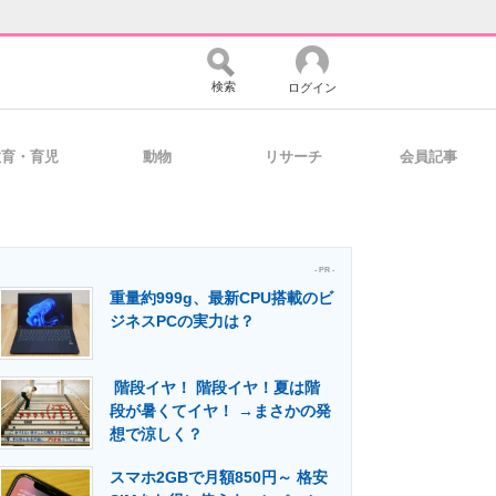
検索
ログイン
教育・育児
動物
リサーチ
会員記事
バイスの未来
好きが集まる 比べて選べる
- PR -
重量約999g、最新CPU搭載のビ
コミュニティ
マーケ×ITの今がよく分かる
ジネスPCの実力は？
階段イヤ！ 階段イヤ！夏は階
・活用を支援
段が暑くてイヤ！ →まさかの発
想で涼しく？
スマホ2GBで月額850円～ 格安