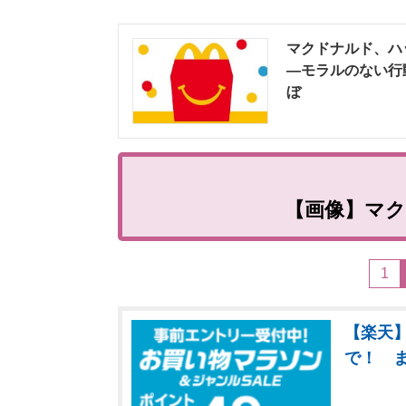
マクドナルド、ハ
―モラルのない行動
ぼ
【画像】マ
1
【楽天】
で！ 