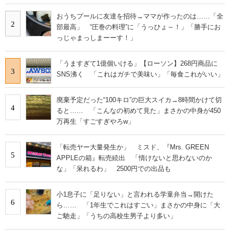
おうちプールに友達を招待→ママが作ったのは……「全
2
部最高」 “圧巻の料理”に「うっひょ～！」「勝手にお
っじゃまっしまーーす！」
「うますぎて1億個いける」【ローソン】268円商品に
3
SNS沸く 「これはガチで美味い」「毎食これがいい」
廃棄予定だった“100キロ”の巨大スイカ→8時間かけて切
4
ると…… 「こんなの初めて見た」まさかの中身が450
万再生「すごすぎやろw」
「転売ヤー大量発生か」 ミスド、『Mrs. GREEN
5
APPLEの箱』転売続出 「情けないと思わないのか
な」「呆れるわ」 2500円での出品も
小1息子に「足りない」と言われる学童弁当→開けた
6
ら…… 「1年生でこれはすごい」まさかの中身に「大
ご馳走」「うちの高校生男子より多い」