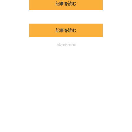
記事を読む
ITの今と未来を見通す
スマホと通信の最新トレンド
記事を読む
進化するPCとデバイスの未来
advertisement
好きが集まる 比べて選べる
ビジネスと働き方のヒント
AI活用のいまが分かる
企業ITのトレンドを詳説
経営リーダーのコミュニティ
マーケ×ITの今がよく分かる
ITエンジニア向け専門サイト