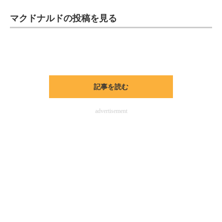
企業向けIT製品の総合サイト
マクドナルドの投稿を見る
IT製品の技術・比較・事例
製造業のIT導入・活用を支援
モノづくり技術者専門サイト
記事を読む
エレクトロニクス専門サイト
advertisement
電子設計の基本と応用
エネルギーの専門メディア
建設×テクノロジーの最前線
ちょっと気になるネットの話題