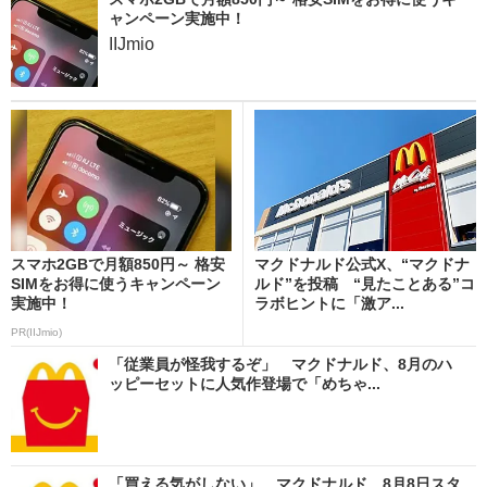
ャンペーン実施中！
IIJmio
スマホ2GBで月額850円～ 格安
マクドナルド公式X、“マクドナ
SIMをお得に使うキャンペーン
ルド”を投稿 “見たことある”コ
実施中！
ラボヒントに「激ア...
PR(IIJmio)
「従業員が怪我するぞ」 マクドナルド、8月のハ
ッピーセットに人気作登場で「めちゃ...
「買える気がしない」 マクドナルド、8月8日スタ