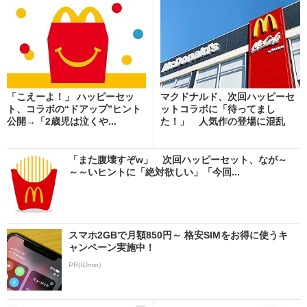
「こえーよ！」 ハッピーセッ
マクドナルド、次回ハッピーセ
ト、コラボの“ドアップ”ヒント
ットコラボに「待ってまし
公開→「2歳児は泣くや...
た！」 人気作の登場に混乱
の...
「また腹壊すぞw」 次回ハッピーセット、なが～
～～いヒントに「絶対欲しい」「今回...
スマホ2GBで月額850円～ 格安SIMをお得に使うキ
ャンペーン実施中！
PR(IIJmio)