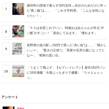
築60年の団地で暮らす20代女性→自分のためだけに作っ
7
た“夜ご飯”は…… 「これぞ手料理」「こんな女性にな
りたい！」
「ナスは全部これでいい」94歳おばあちゃんが作る“夕
8
ご飯”がすごい！「真似してみます」「憧れます」
長野県の道の駅→150円で買った“赤い粒”は……「懐かし
9
いぃー」 “驚きの正体”に「実家や近所の庭になってた
なー」「昭和の思い出」
「うまくて飛ぶぞ」【セブン‐イレブン】新作181円パン
10
にSNS沸騰「今期ぶっちぎりで優勝」「ウメエェェッ
ッ」
アンケート
実施中