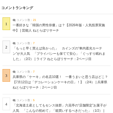
コメントランキング
コメント数：
21
1
一番好きな「韓国の男性俳優」は？【2026年版・人気投票実施
中】 | 芸能人 ねとらぼリサーチ
コメント数：
7
2
「もっと早く買えば良かった」 カインズの“車内遮光カーテ
ン”が大人気 「プライバシーも保てて安心」「ぐっすり眠れま
した」（2/2） | ライフ ねとらぼリサーチ：2ページ目
コメント数：
7
3
兵庫県の「ケーキ」の名店10選！ 一番うまいと思う店はどこ？
【7月12日は「デコレーションケーキの日」！】（2/4） | 兵庫県
ねとらぼリサーチ：2ページ目
コメント数：
5
4
「北海道土産としてもセンス抜群」六花亭の“店舗限定”お菓子が
人気 「こんなの初めて」「箱買いするべきだった」（1/2） |