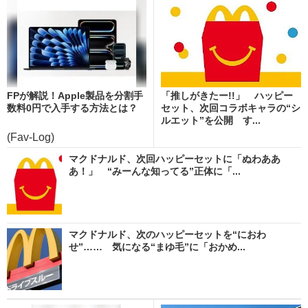
FPが解説！Apple製品を分割手
「推しがきたー!!」 ハッピー
数料0円で入手する方法とは？
セット、次回コラボキャラの“シ
ルエット”を公開 す...
(Fav-Log)
マクドナルド、次回ハッピーセットに「ぬわああ
あ！」 “みーんな知ってる”正体に「...
マクドナルド、次のハッピーセットを“におわ
せ”…… 気になる“まゆ毛”に「おかめ...