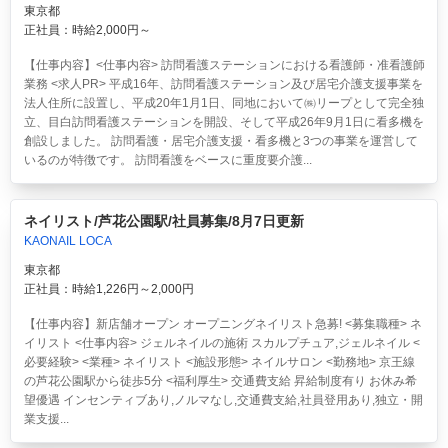
東京都
正社員：時給2,000円～
【仕事内容】<仕事内容> 訪問看護ステーションにおける看護師・准看護師
業務 <求人PR> 平成16年、訪問看護ステーション及び居宅介護支援事業を
法人住所に設置し、平成20年1月1日、同地において㈱リープとして完全独
立、目白訪問看護ステーションを開設、そして平成26年9月1日に看多機を
創設しました。 訪問看護・居宅介護支援・看多機と3つの事業を運営して
いるのが特徴です。 訪問看護をベースに重度要介護...
ネイリスト/芦花公園駅/社員募集/8月7日更新
KAONAIL LOCA
東京都
正社員：時給1,226円～2,000円
【仕事内容】新店舗オープン オープニングネイリスト急募! <募集職種> ネ
イリスト <仕事内容> ジェルネイルの施術 スカルプチュア,ジェルネイル <
必要経験> <業種> ネイリスト <施設形態> ネイルサロン <勤務地> 京王線
の芦花公園駅から徒歩5分 <福利厚生> 交通費支給 昇給制度有り お休み希
望優遇 インセンティブあり,ノルマなし,交通費支給,社員登用あり,独立・開
業支援...