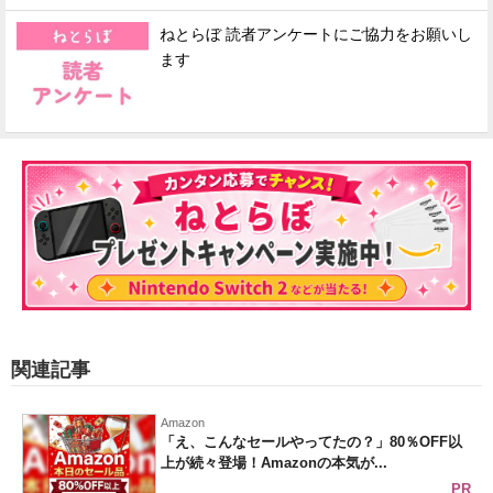
ねとらぼ 読者アンケートにご協力をお願いし
ます
関連記事
Amazon
「え、こんなセールやってたの？」80％OFF以
上が続々登場！Amazonの本気が...
PR