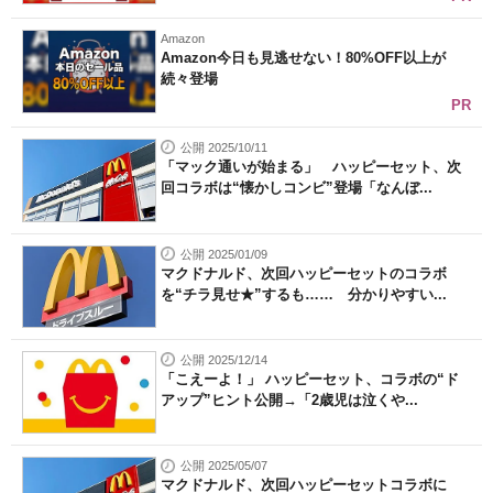
Amazon
Amazon今日も見逃せない！80%OFF以上が
続々登場
PR
公開 2025/10/11
「マック通いが始まる」 ハッピーセット、次
回コラボは“懐かしコンビ”登場「なんぼ...
公開 2025/01/09
マクドナルド、次回ハッピーセットのコラボ
を“チラ見せ★”するも…… 分かりやすい...
公開 2025/12/14
「こえーよ！」 ハッピーセット、コラボの“ド
アップ”ヒント公開→「2歳児は泣くや...
公開 2025/05/07
マクドナルド、次回ハッピーセットコラボに