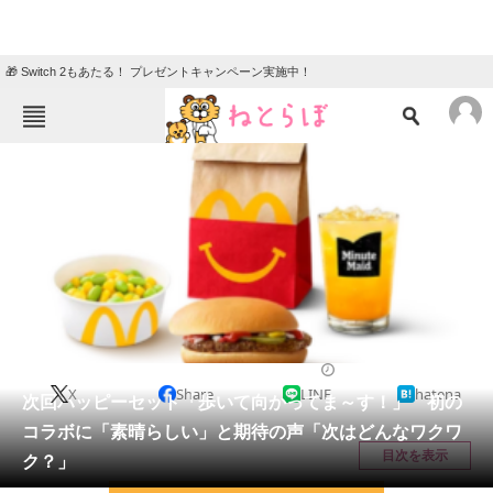
🎁 Switch 2もあたる！ プレゼントキャンペーン実施中！
ねとらぼメニュー
TOP
ニュース
エンタメ
クイズ
グルメ
地域
住まい
教育・育児
動物
リサーチ
グルメ
2025/07/04 09:17（公開）
X
Share
LINE
hatena
会員記事
次回ハッピーセット「歩いて向かってま～す！」 初の
コラボに「素晴らしい」と期待の声「次はどんなワクワ
メディア
目次を表示
ク？」
注目記事を集めた総合ページ