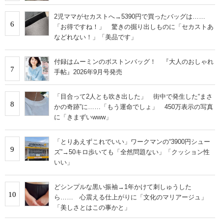
2児ママがセカストへ→5390円で買ったバッグは……
6
「お得ですね！」 驚きの掘り出しものに「セカストあ
などれない！」「美品です」
付録はムーミンのボストンバッグ！ 『大人のおしゃれ
7
手帖』2026年9月号発売
「目合って2人とも吹き出した」 街中で発生した“まさ
8
かの奇跡”に……「もう運命でしょ」 450万表示の写真
に「きまずいwww」
「とりあえずこれでいい」ワークマンの“3900円シュー
9
ズ”→50キロ歩いても「全然問題ない」「クッション性
いい」
どシンプルな黒い振袖→1年かけて刺しゅうした
10
ら…… 心震える仕上がりに「文化のマリアージュ」
「美しさとはこの事かと」