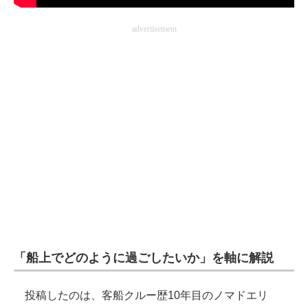
企業向けIT製品の総合サイト
advertisement
IT製品の技術・比較・事例
製造業のIT導入・活用を支援
モノづくり技術者専門サイト
エレクトロニクス専門サイト
電子設計の基本と応用
エネルギーの専門メディア
建設×テクノロジーの最前線
ちょっと気になるネットの話題
「船上でどのように過ごしたいか」を軸に解説
投稿したのは、客船クルー歴10年目のノマドエリ