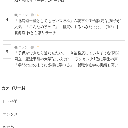
ねとらぼリサーチ：2ページ目
コメント数：
5
4
「北海道土産としてもセンス抜群」六花亭の“店舗限定”お菓子が
人気 「こんなの初めて」「箱買いするべきだった」（1/2） |
北海道 ねとらぼリサーチ
コメント数：
3
5
「子供ができたら通わせたい」 今後発展していきそうな“関関
同立・産近甲龍の大学”といえば？ ランキング1位に学生の声
「学問の街のように多様に学べる」「就職や進学の実績も高い」
| 大学 ねとらぼリサーチ
カテゴリ一覧
IT・科学
エンタメ
おかね