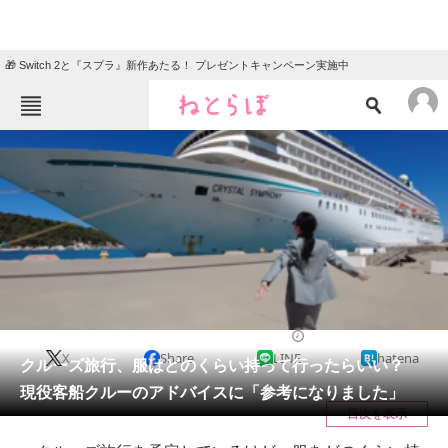
🎁 Switch 2と『スプラ』新作あたる！ プレゼントキャンペーン実施中
ねとらぼメニュー
TOP
ニュース
エンタメ
クイズ
グルメ
地域
住まい
教育・育児
動物
リサーチ
ファッション
2025/07/09 20:30（公開）
X
Share
LINE
hatena
会員記事
クルーズ旅行、服はどのくらい持って行ったらいい？
現役客船クルーのアドバイスに「参考になりました」
メディア
目次を表示
注目記事を集めた総合ページ