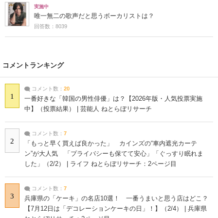
実施中
唯一無二の歌声だと思うボーカリストは？
回答数：8039
コメントランキング
コメント数：
20
1
一番好きな「韓国の男性俳優」は？【2026年版・人気投票実施
中】（投票結果） | 芸能人 ねとらぼリサーチ
コメント数：
7
2
「もっと早く買えば良かった」 カインズの“車内遮光カーテ
ン”が大人気 「プライバシーも保てて安心」「ぐっすり眠れま
した」（2/2） | ライフ ねとらぼリサーチ：2ページ目
コメント数：
7
3
兵庫県の「ケーキ」の名店10選！ 一番うまいと思う店はどこ？
【7月12日は「デコレーションケーキの日」！】（2/4） | 兵庫県