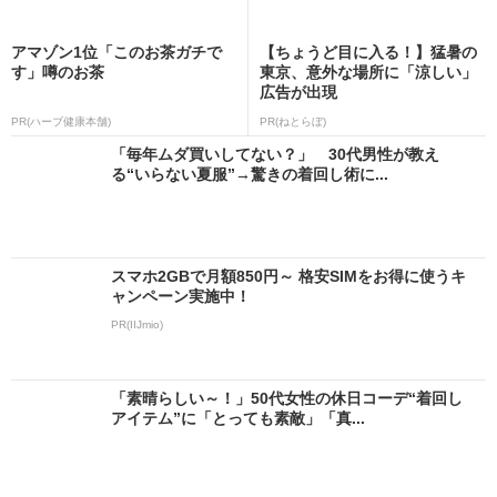
アマゾン1位「このお茶ガチで
【ちょうど目に入る！】猛暑の
す」噂のお茶
東京、意外な場所に「涼しい」
広告が出現
PR(ハーブ健康本舗)
PR(ねとらぼ)
「毎年ムダ買いしてない？」 30代男性が教え
る“いらない夏服”→驚きの着回し術に...
スマホ2GBで月額850円～ 格安SIMをお得に使うキ
ャンペーン実施中！
PR(IIJmio)
「素晴らしい～！」50代女性の休日コーデ“着回し
アイテム”に「とっても素敵」「真...