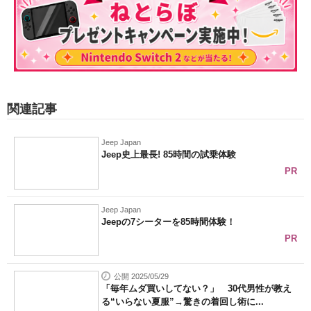
関連記事
Jeep Japan
Jeep史上最長! 85時間の試乗体験
PR
Jeep Japan
Jeepの7シーターを85時間体験！
PR
公開 2025/05/29
「毎年ムダ買いしてない？」 30代男性が教え
る“いらない夏服”→驚きの着回し術に...