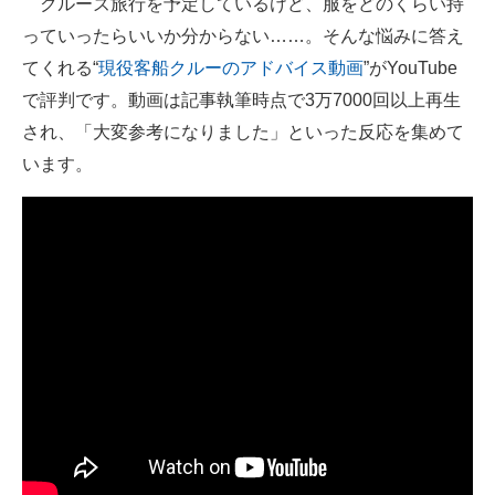
クルーズ旅行を予定しているけど、服をどのくらい持
っていったらいいか分からない……。そんな悩みに答え
ITの今と未来を見通す
てくれる“
現役客船クルーのアドバイス動画
”がYouTube
スマホと通信の最新トレンド
で評判です。動画は記事執筆時点で3万7000回以上再生
され、「大変参考になりました」といった反応を集めて
進化するPCとデバイスの未来
います。
好きが集まる 比べて選べる
ビジネスと働き方のヒント
AI活用のいまが分かる
企業ITのトレンドを詳説
経営リーダーのコミュニティ
マーケ×ITの今がよく分かる
ITエンジニア向け専門サイト