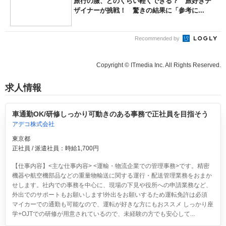
旅行の服、どのくらい軽くできる？ 旅好きデ
ザイナーが挑戦！ 驚きの結果に「参考に...
Recommended by
Copyright © ITmedia Inc. All Rights Reserved.
求人情報
車通勤OK/研修しっかり可動きのある事務で正社員を目指そう
アデコ株式会社
東京都
正社員 / 派遣社員：時給1,700円
【仕事内容】<主な仕事内容> <運輸・物流企業での管理事務>です。精密
機器や航空機部品などの重量物輸送に関する運行・配送管理業務をおまか
せします。社内での事務を中心に、現場の下見や役所への申請業務など、
外出でのサポートもお願いします!外出をお願いするため運転免許は必須
マイカーでの通勤も可能なので、運転が好きな方にもおススメ しっかり座
学+OJTでの研修が用意されているので、未経験の方でも安心して...