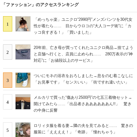
「ファッション」のアクセスランキング
「めっちゃ楽」ユニクロ“2990円”メンズパンツを30代女
1
性が着たら…… 目からウロコの“大人コーデ術”に「カ
ッコ良すぎる！」「買いました」
20年前、亡き母が買ってくれたユニクロ商品→捨てよう
2
と店舗へ行くと、店員に止められ…… 280万表示の“神
対応”に「お値段以上のサービス」
ついにモネの浴衣をおろしました→息をのむ着こなしに
3
「お見事です」「センスいい」「街ですれ違いたい」
メルカリで買った“傷あり2500円”の七五三着物セット→
4
開けてみたら……「出品者さああああああん!!」 驚き
の中身に反響
ロリィタ服を着る妻→隣の夫を見てみると…… 驚きの
5
服装に「ええええ！」「奇跡」「憧れちゃう」