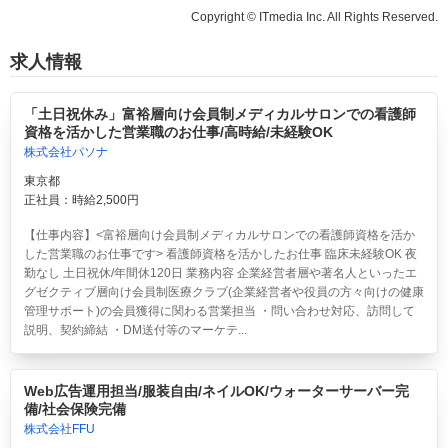
Copyright © ITmedia Inc. All Rights Reserved.
求人情報
「土日祝休み」富裕層向け会員制メディカルサロンでの看護師
資格を活かした営業職のお仕事/高時給/未経験OK
株式会社パソナ
東京都
正社員：時給2,500円
【仕事内容】<富裕層向け会員制メディカルサロンでの看護師資格を活か
した営業職のお仕事です> 看護師資格を活かしたお仕事 臨床未経験OK 夜
勤なし 土日祝休/年間休120日 業務内容 企業経営者層や著名人といったエ
グゼクティブ層向け会員制医療クラブ(企業経営者や役員の方々向けの健康
管理サポート)の会員獲得に関わる営業担当 ・問い合わせ対応、訪問して
説明、契約締結 ・DM送付等のマーケテ...
Web広告運用担当/服装自由/ネイルOK/ウォーターサーバー完
備/社会保険完備
株式会社FFU