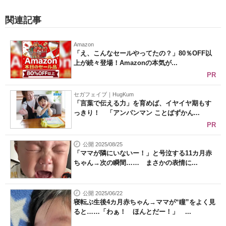
関連記事
Amazon
「え、こんなセールやってたの？」80％OFF以
上が続々登場！Amazonの本気が...
PR
セガフェイブ｜HugKum
「言葉で伝える力」を育めば、イヤイヤ期もす
っきり！ 「アンパンマン ことばずかん...
PR
公開 2025/08/25
「ママが隣にいないー！」と号泣する11カ月赤
ちゃん→次の瞬間…… まさかの表情に...
公開 2025/06/22
寝転ぶ生後4カ月赤ちゃん→ママが“瞳”をよく見
ると……「わぁ！ ほんとだー！」 ...