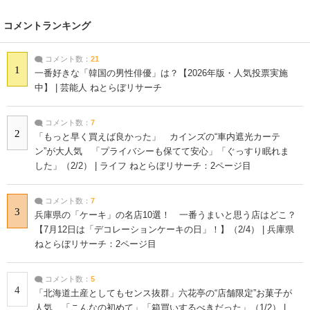
コメントランキング
コメント数：
21
1
一番好きな「韓国の男性俳優」は？【2026年版・人気投票実施
中】 | 芸能人 ねとらぼリサーチ
コメント数：
7
2
「もっと早く買えば良かった」 カインズの“車内遮光カーテ
ン”が大人気 「プライバシーも保てて安心」「ぐっすり眠れま
した」（2/2） | ライフ ねとらぼリサーチ：2ページ目
コメント数：
7
3
兵庫県の「ケーキ」の名店10選！ 一番うまいと思う店はどこ？
【7月12日は「デコレーションケーキの日」！】（2/4） | 兵庫県
ねとらぼリサーチ：2ページ目
コメント数：
5
4
「北海道土産としてもセンス抜群」六花亭の“店舗限定”お菓子が
人気 「こんなの初めて」「箱買いするべきだった」（1/2） |