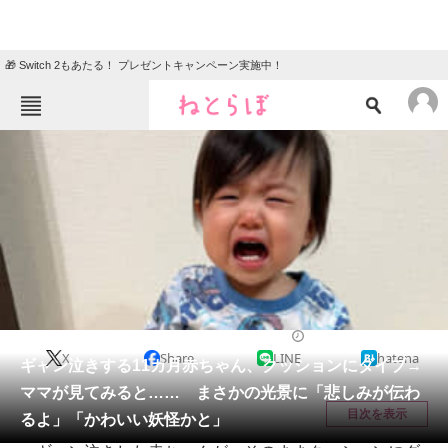
🎁 Switch 2もあたる！ プレゼントキャンペーン実施中！
ねとらぼメニュー
TOP
ニュース
エンタメ
クイズ
グルメ
地域
住まい
教育・育児
動物
リサーチ
育児
2025/08/05 09:00（公開）
X
Share
LINE
hatena
会員記事
ギャン泣きする11カ月赤ちゃん、クッションにダイブ→
ママが見てみると…… まさかの光景に「悲しみが伝わ
メディア
目次を表示
るよ」「かわいい妖怪かと」
注目記事を集めた総合ページ