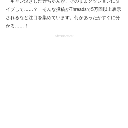
ギャン泣きした赤ちゃんが、そのままクッションにダ
イブして……？ そんな投稿がThreadsで5万回以上表示
ITの今と未来を見通す
されるなど注目を集めています。何があったかすぐに分
スマホと通信の最新トレンド
かる……！
advertisement
進化するPCとデバイスの未来
好きが集まる 比べて選べる
ビジネスと働き方のヒント
AI活用のいまが分かる
企業ITのトレンドを詳説
経営リーダーのコミュニティ
マーケ×ITの今がよく分かる
ITエンジニア向け専門サイト