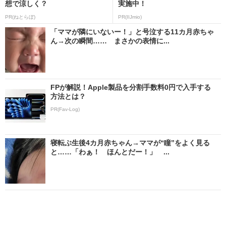
想で涼しく？
実施中！
PR(ねとらぼ)
PR(IIJmio)
「ママが隣にいないー！」と号泣する11カ月赤ちゃ
ん→次の瞬間…… まさかの表情に...
FPが解説！Apple製品を分割手数料0円で入手する
方法とは？
PR(Fav-Log)
寝転ぶ生後4カ月赤ちゃん→ママが“瞳”をよく見る
と……「わぁ！ ほんとだー！」 ...