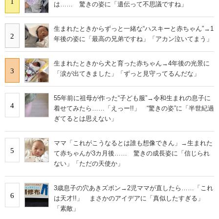
1
は…… 驚きの姿に「遺伝って不思議ですね」
生まれたときからずっと一緒な“ハスキーと赤ちゃん”→1
2
年後の姿に「最高の兄弟ですね」「アカン泣いてまう」
生まれたときから犬と育った赤ちゃん→4年後の光景に
3
「涙が出てきました」「ずっと見守ってるんだな」
55年前に祖母が作った“子ども服”→令和生まれの息子に
4
着せてみたら……「えっー!!」 “驚きの姿”に「半世紀過
ぎてるとは思えない」
ママ「これがこうなるとは誰も想像できん」→生まれた
5
て赤ちゃんが3カ月後…… 驚きの成長姿に「信じられ
ない」「ただの天使か」
3歳息子の穴あきズボン→2児ママが直したら……「これ
6
は天才!!」 まさかのアイデアに「真似したすぎる」
「素敵」