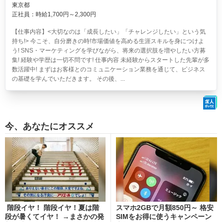
東京都
正社員：時給1,700円～2,300円
【仕事内容】<大切なのは「成長したい」「チャレンジしたい」という気
持ち!> 今こそ、自分磨きの時!市場価値を高める生涯スキルを身につけよ
う! SNS・マーケティングを学びながら、将来の選択肢を増やしたい方募
集! 経験や学歴は一切不問です! 仕事内容 未経験からスタートした先輩が多
数活躍中! まずはお客様とのコミュニケーション業務を通じて、ビジネス
の基礎を学んでいただきます。 その後、...
今、あなたにオススメ
階段イヤ！ 階段イヤ！夏は階
スマホ2GBで月額850円～ 格安
段が暑くてイヤ！ →まさかの発
SIMをお得に使うキャンペーン