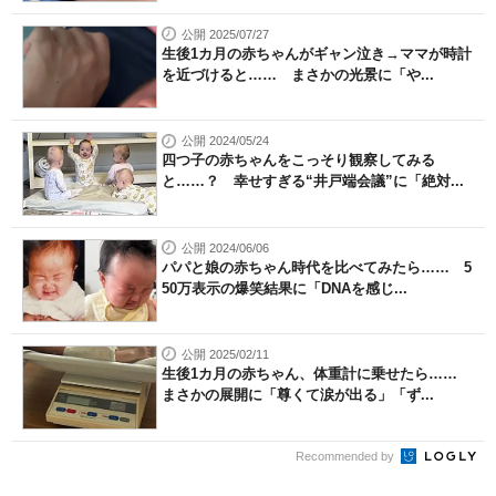
公開 2025/07/27
生後1カ月の赤ちゃんがギャン泣き→ママが時計
を近づけると…… まさかの光景に「や...
公開 2024/05/24
四つ子の赤ちゃんをこっそり観察してみる
と……？ 幸せすぎる“井戸端会議”に「絶対...
公開 2024/06/06
パパと娘の赤ちゃん時代を比べてみたら…… 5
50万表示の爆笑結果に「DNAを感じ...
公開 2025/02/11
生後1カ月の赤ちゃん、体重計に乗せたら……
まさかの展開に「尊くて涙が出る」「ず...
Recommended by