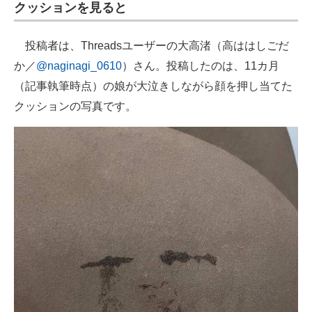
クッションを見ると
企業向けIT製品の総合サイト
投稿者は、Threadsユーザーの大高渚（高ははしごだ
IT製品の技術・比較・事例
か／
@naginagi_0610
）さん。投稿したのは、11カ月
製造業のIT導入・活用を支援
（記事執筆時点）の娘が大泣きしながら顔を押し当てた
クッションの写真です。
モノづくり技術者専門サイト
エレクトロニクス専門サイト
電子設計の基本と応用
エネルギーの専門メディア
建設×テクノロジーの最前線
ちょっと気になるネットの話題