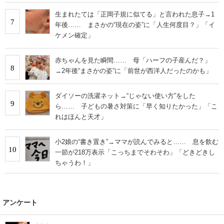
生まれたては「正岡子規に似てる」と言われた息子→1
7
年後…… まさかの“現在の姿”に「人生何度目？」「イ
ケメン確定」
赤ちゃんを見た瞬間…… 母「ハーフの子産んだ？」
8
→2年後“まさかの姿”に「前世が西洋人だったのかも」
ダイソーの洗濯ネット→“じゃない使い方”をした
9
ら…… 子どもの暑さ対策に「早く知りたかった」「こ
れはほんと天才」
小2娘の“書き置き”→ママが読んでみると…… 息を飲む
10
一節が218万表示「こっちまでそわそわ」「どきどきし
ちゃうわ！」
アンケート