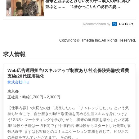
祖母と並ぶあどけない男の子→成人の日に再び
並ぶと…… “1番かっこいい”現在の姿...
Recommended by
Copyright © ITmedia Inc. All Rights Reserved.
求人情報
Web広告運用担当/スキルアップ制度あり/社会保険完備/交通費
支給/20代採用強化
株式会社FFU
東京都
正社員：時給1,700円～2,300円
【仕事内容】<大切なのは「成長したい」「チャレンジしたい」という気
持ち!> 今こそ、自分磨きの時!市場価値を高める生涯スキルを身につけよ
う! SNS・マーケティングを学びながら、将来の選択肢を増やしたい方募
集! 経験や学歴は一切不問です! 仕事内容 未経験からスタートした先輩が多
数活躍中! まずはお客様とのコミュニケーション業務を通じて、ビジネス
の基礎を学んでいただきます。 その後、...