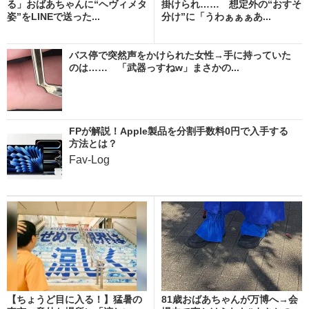
る」おばあちゃんに“ヘヴィメタ
掛けられ…… 想定外の“おすそ
姿”をLINEで送った...
分け”に「うわぁぁぁあ...
バス停で突然声をかけられた女性→手に持っていた
のは…… 「武器っすねw」まさかの...
FPが解説！Apple製品を分割手数料0円で入手する
方法とは？
Fav-Log
【ちょうど目に入る！】猛暑の
81歳おばあちゃんが万博へ→会