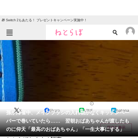
🎁 Switch 2もあたる！ プレゼントキャンペーン実施中！
ねとらぼメニュー
TOP
ニュース
エンタメ
クイズ
グルメ
地域
住まい
教育・育児
動物
リサーチ
ライフスタイル
2025/08/23 11:20（公開）
X
Share
LINE
hatena
会員記事
孫が帰省中、メイクブラシの入れ物がなくキッチンペー
パーで巻いていたら…… 翌朝おばあちゃんが渡したも
メディア
目次を表示
のに仰天「最高のおばあちゃん」「一生大事にする」
注目記事を集めた総合ページ