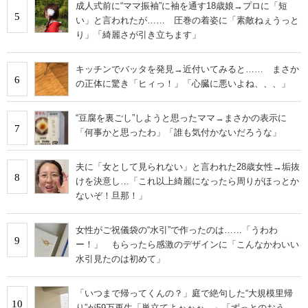
成人式前に“ママ振袖”に袖を通す18歳娘→プロに「短
5
い」と言われたが…… 圧巻の着姿に「素敵ねぇうっと
り」「綺麗さが引き立ちます」
キッチンでバッタを発見→近付いてみると…… まさか
6
の正体に驚き「ヒィっ！」「心臓に悪いよね、、、」
“豆腐を裏ごし”しようと思ったママ→まさかの表示に
7
「何事かと思ったわ」「誰も気付かないだろうな」
夫に「女として見られない」と言われた28歳女性→垢抜
8
けを決意し…「これ以上綺麗になったら周りがほっとか
ないぞ！旦那！」
女性がご祝儀袋の“水引”で作ったのは……「うわわ
9
ー！」 もらったら感激のデザインに「こんなかわいい
水引見たのは初めて」
「いつまで帰ってくんの？」庭で絶句した“大規模里帰
10
り”が59万再生「巣立てよぉぉぉ…」「ずっとのおう