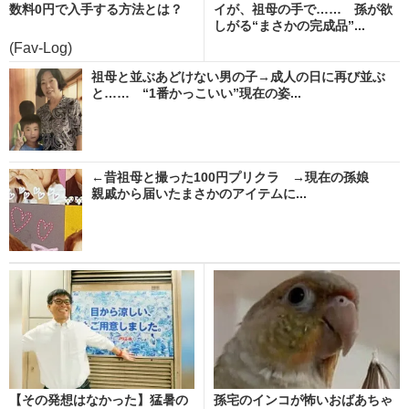
数料0円で入手する方法とは？
イが、祖母の手で…… 孫が欲
しがる“まさかの完成品”...
(Fav-Log)
祖母と並ぶあどけない男の子→成人の日に再び並ぶ
と…… “1番かっこいい”現在の姿...
←昔祖母と撮った100円プリクラ →現在の孫娘
親戚から届いたまさかのアイテムに...
【その発想はなかった】猛暑の
孫宅のインコが怖いおばあちゃ