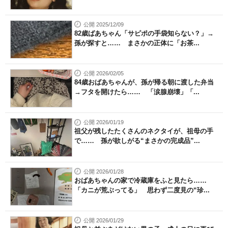
公開 2025/12/09
82歳ばあちゃん「サピポの手袋知らない？」→
孫が探すと…… まさかの正体に「お茶...
公開 2026/02/05
84歳おばあちゃんが、孫が帰る朝に渡した弁当
→フタを開けたら…… 「涙腺崩壊」「...
公開 2026/01/19
祖父が残したたくさんのネクタイが、祖母の手
で…… 孫が欲しがる“まさかの完成品”...
公開 2026/01/28
おばあちゃんの家で冷蔵庫をふと見たら……
「カニが荒ぶってる」 思わず二度見の“珍...
公開 2026/01/29