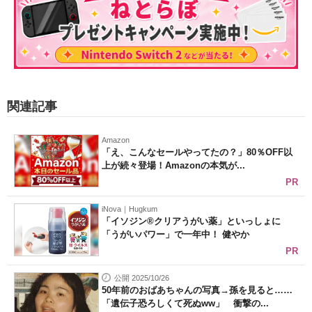
関連記事
Amazon
「え、こんなセールやってたの？」80％OFF以
上が続々登場！Amazonの本気が...
PR
iNova｜Hugkum
「イソジン®クリアうがい薬」といっしょに
「うがいパワー」で一年中！ 健やか
PR
公開 2025/10/26
50年前のおばあちゃんの写真→孫を見ると……
「遺伝子恐ろしくて死ぬww」 衝撃の...