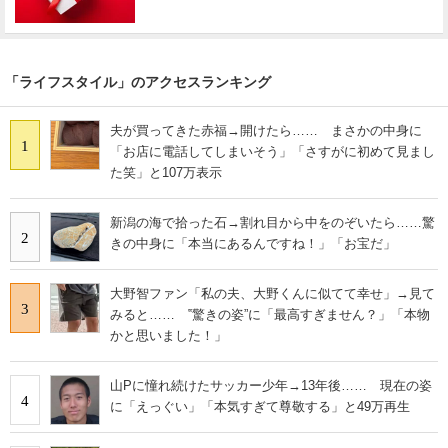
「ライフスタイル」のアクセスランキング
夫が買ってきた赤福→開けたら…… まさかの中身に
1
「お店に電話してしまいそう」「さすがに初めて見まし
た笑」と107万表示
新潟の海で拾った石→割れ目から中をのぞいたら……驚
2
きの中身に「本当にあるんですね！」「お宝だ」
大野智ファン「私の夫、大野くんに似てて幸せ」→見て
3
みると…… ‟驚きの姿”に「最高すぎません？」「本物
かと思いました！」
山Pに憧れ続けたサッカー少年→13年後…… 現在の姿
4
に「えっぐい」「本気すぎて尊敬する」と49万再生