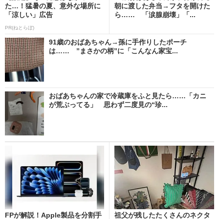
た…！猛暑の夏、意外な場所に
朝に渡した弁当→フタを開けた
「涼しい」広告
ら…… 「涙腺崩壊」「...
PR(ねとらぼ)
91歳のおばあちゃん→孫に手作りしたポーチ
は…… ”まさかの柄”に「こんなん家宝...
おばあちゃんの家で冷蔵庫をふと見たら……「カニ
が荒ぶってる」 思わず二度見の“珍...
FPが解説！Apple製品を分割手
祖父が残したたくさんのネクタ