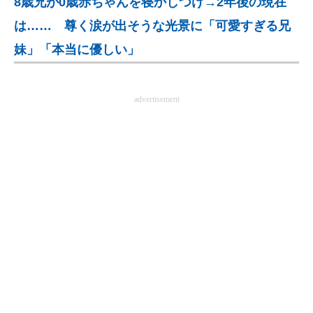
8歳兄が0歳赤ちゃんを寝かしつけ→2年後の現在
企業向けIT製品の総合サイト
は…… 尊く涙が出そうな光景に「可愛すぎる兄
IT製品の技術・比較・事例
妹」「本当に優しい」
製造業のIT導入・活用を支援
advertisement
モノづくり技術者専門サイト
エレクトロニクス専門サイト
電子設計の基本と応用
エネルギーの専門メディア
建設×テクノロジーの最前線
ちょっと気になるネットの話題