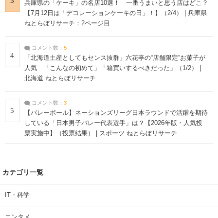
3
兵庫県の「ケーキ」の名店10選！ 一番うまいと思う店はどこ？
【7月12日は「デコレーションケーキの日」！】（2/4） | 兵庫県
ねとらぼリサーチ：2ページ目
コメント数：
5
4
「北海道土産としてもセンス抜群」六花亭の“店舗限定”お菓子が
人気 「こんなの初めて」「箱買いするべきだった」（1/2） |
北海道 ねとらぼリサーチ
コメント数：
3
5
【バレーボール】ネーションズリーグ日本ラウンドで活躍を期待
している「日本男子バレー代表選手」は？【2026年版・人気投
票実施中】（投票結果） | スポーツ ねとらぼリサーチ
カテゴリ一覧
IT・科学
エンタメ