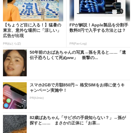
【ちょうど目に入る！】猛暑の
FPが解説！Apple製品を分割手
東京、意外な場所に「涼しい」
数料0円で入手する方法とは？
広告が出現
PR(ねとらぼ)
PR(Fav-Log)
50年前のおばあちゃんの写真→孫を見ると……「遺
伝子恐ろしくて死ぬww」 衝撃の...
スマホ2GBで月額850円～ 格安SIMをお得に使うキ
ャンペーン実施中！
PR(IIJmio)
82歳ばあちゃん「サピポの手袋知らない？」→孫が
探すと…… まさかの正体に「お茶...