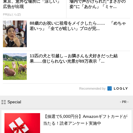
東京、意外な場所に「涼しい」
場内で声かけられた“まさかの
広告が出現
姿”に「あかん」「ミャ...
PR(ねとらぼ)
88歳のお祝いに祖母をメイクしたら…… 「めちゃ
若いっ」「全てが眩しい」プロが完...
11匹の犬と引越し→お隣さんも犬好きだった結
果……信じられない光景が89万表示「...
Recommended by
Special
- PR -
【抽選で5,000円分】Amazonギフトカードが
当たる！読者アンケート実施中