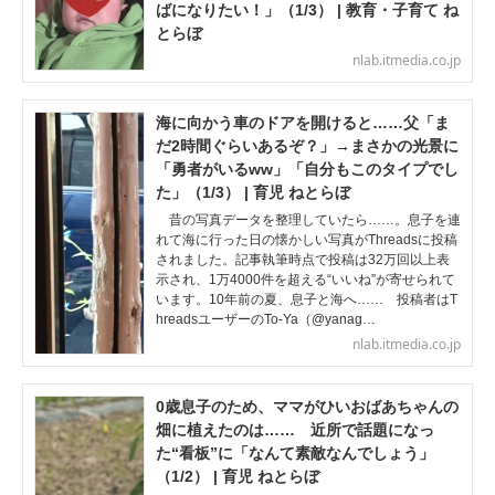
ばになりたい！」（1/3） | 教育・子育て ね
とらぼ
nlab.itmedia.co.jp
海に向かう車のドアを開けると……父「ま
だ2時間ぐらいあるぞ？」→まさかの光景に
「勇者がいるww」「自分もこのタイプでし
た」（1/3） | 育児 ねとらぼ
昔の写真データを整理していたら……。息子を連
れて海に行った日の懐かしい写真がThreadsに投稿
されました。記事執筆時点で投稿は32万回以上表
示され、1万4000件を超える“いいね”が寄せられて
います。10年前の夏、息子と海へ…… 投稿者はT
hreadsユーザーのTo-Ya（@yanag…
nlab.itmedia.co.jp
0歳息子のため、ママがひいおばあちゃんの
畑に植えたのは…… 近所で話題になっ
た“看板”に「なんて素敵なんでしょう」
（1/2） | 育児 ねとらぼ