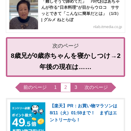
「難しそうで諦めてた」 70代おばあちゃ
んが作る“日本料理”が目からウロコ ササ
ッとできて「こんなに簡単だとは」（1/3）
| グルメ ねとらぼ
nlab.itmedia.co.jp
8歳兄が0歳赤ちゃんを寝かしつけ→2
年後の現在は……
前のページ
1
2
3
次のページ
【楽天】PR：お買い物マラソンは
8/11（火）01:59まで！ まずはエ
ントリーから！