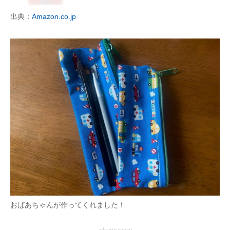
企業向けIT製品の総合サイト
出典：
Amazon.co.jp
IT製品の技術・比較・事例
製造業のIT導入・活用を支援
モノづくり技術者専門サイト
エレクトロニクス専門サイト
電子設計の基本と応用
エネルギーの専門メディア
建設×テクノロジーの最前線
ちょっと気になるネットの話題
おばあちゃんが作ってくれました！