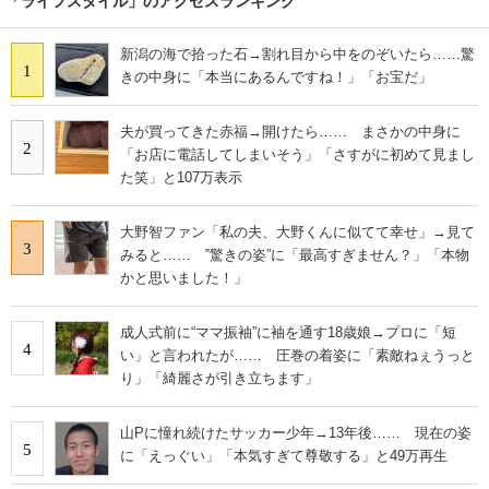
「ライフスタイル」のアクセスランキング
新潟の海で拾った石→割れ目から中をのぞいたら……驚
1
きの中身に「本当にあるんですね！」「お宝だ」
夫が買ってきた赤福→開けたら…… まさかの中身に
2
「お店に電話してしまいそう」「さすがに初めて見まし
た笑」と107万表示
大野智ファン「私の夫、大野くんに似てて幸せ」→見て
3
みると…… ‟驚きの姿”に「最高すぎません？」「本物
かと思いました！」
成人式前に“ママ振袖”に袖を通す18歳娘→プロに「短
4
い」と言われたが…… 圧巻の着姿に「素敵ねぇうっと
り」「綺麗さが引き立ちます」
山Pに憧れ続けたサッカー少年→13年後…… 現在の姿
5
に「えっぐい」「本気すぎて尊敬する」と49万再生