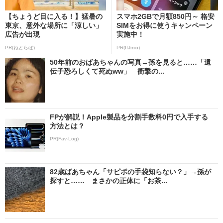
【ちょうど目に入る！】猛暑の
スマホ2GBで月額850円～ 格安
東京、意外な場所に「涼しい」
SIMをお得に使うキャンペーン
広告が出現
実施中！
PR(ねとらぼ)
PR(IIJmio)
50年前のおばあちゃんの写真→孫を見ると……「遺
伝子恐ろしくて死ぬww」 衝撃の...
FPが解説！Apple製品を分割手数料0円で入手する
方法とは？
PR(Fav-Log)
82歳ばあちゃん「サピポの手袋知らない？」→孫が
探すと…… まさかの正体に「お茶...