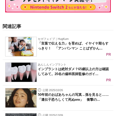
関連記事
セガフェイブ｜HugKum
「言葉で伝える力」を育めば、イヤイヤ期もす
っきり！ 「アンパンマン ことばずかん...
PR
あんしんインプラント
インプラントは絶対ダメ？65歳以上の方は確認
してみて。20名の歯科医師監修のガイ...
PR
公開 2025/10/26
50年前のおばあちゃんの写真→孫を見ると……
「遺伝子恐ろしくて死ぬww」 衝撃の...
公開 2025/12/09