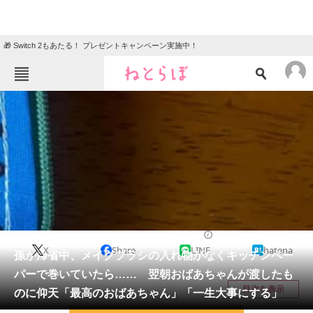
🎁 Switch 2もあたる！ プレゼントキャンペーン実施中！
ねとらぼメニュー
TOP
ニュース
エンタメ
クイズ
グルメ
地域
住まい
教育・育児
動物
リサーチ
ライフスタイル
2025/08/23 11:20（公開）
X
Share
LINE
hatena
会員記事
孫が帰省中、メイクブラシの入れ物がなくキッチンペー
パーで巻いていたら…… 翌朝おばあちゃんが渡したも
メディア
目次を表示
のに仰天「最高のおばあちゃん」「一生大事にする」
注目記事を集めた総合ページ