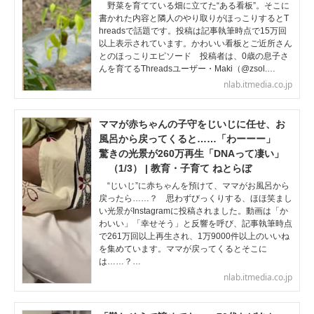
野菜を育てている畑に立てた“ある看板”。そこに
書かれた内容と隣人のやり取りがほっこりするとT
hreadsで話題です。投稿は記事執筆時点で15万回
以上表示されています。かわいい看板とご近所さん
とのほっこりエピソード 投稿者は、0歳の息子さ
んを育てるThreadsユーザー・Maki（@zsol.…
nlab.itmedia.co.jp
ママが赤ちゃんの子守をじいじに任せ、お
風呂から戻ってくると……「わーーー」
驚きの光景が260万再生「DNAって凄い」
（1/3） | 教育・子育て ねとらぼ
“じいじ”に赤ちゃんを預けて、ママがお風呂から
戻ったら……？ 思わずびっくりする、ほほ笑まし
い光景がInstagramに投稿されました。動画は「か
わいい」「幸せそう」と反響を呼び、記事執筆時点
で261万回以上再生され、1万9000件以上のいいね
を集めています。ママが戻ってくるとそこに
は……？…
nlab.itmedia.co.jp