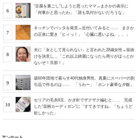
“豆腐を裏ごし”しようと思ったママ→まさかの表示に
6
「何事かと思ったわ」「誰も気付かないだろうな」
キッチンでバッタを発見→近付いてみると…… まさか
7
の正体に驚き「ヒィっ！」「心臓に悪いよね、、、」
夫に「女として見られない」と言われた28歳女性→垢抜
8
けを決意し…「これ以上綺麗になったら周りがほっとか
ないぞ！旦那！」
築60年団地で暮らす40代独身男性、真夏にスーパーの割
9
引品で作るのは…… 「うわー」「ホント豪華な夕飯」
セリアの毛糸9玉、かぎ針でザクザク編むと…… 完成
10
した“花柄カーディガン”に「すてきですね」「ちょうど
欲しかった」
アンケート