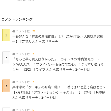
コメントランキング
コメント数：
21
1
一番好きな「韓国の男性俳優」は？【2026年版・人気投票実施
中】 | 芸能人 ねとらぼリサーチ
コメント数：
7
2
「もっと早く買えば良かった」 カインズの“車内遮光カーテ
ン”が大人気 「プライバシーも保てて安心」「ぐっすり眠れま
した」（2/2） | ライフ ねとらぼリサーチ：2ページ目
コメント数：
7
3
兵庫県の「ケーキ」の名店10選！ 一番うまいと思う店はどこ？
【7月12日は「デコレーションケーキの日」！】（2/4） | 兵庫県
ねとらぼリサーチ：2ページ目
コメント数：
5