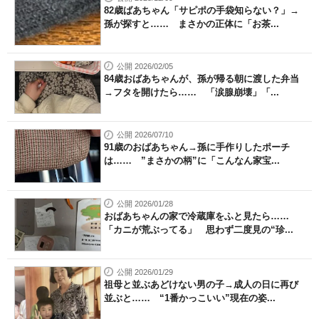
82歳ばあちゃん「サピポの手袋知らない？」→
孫が探すと…… まさかの正体に「お茶...
公開 2026/02/05
84歳おばあちゃんが、孫が帰る朝に渡した弁当
→フタを開けたら…… 「涙腺崩壊」「...
公開 2026/07/10
91歳のおばあちゃん→孫に手作りしたポーチ
は…… ”まさかの柄”に「こんなん家宝...
公開 2026/01/28
おばあちゃんの家で冷蔵庫をふと見たら……
「カニが荒ぶってる」 思わず二度見の“珍...
公開 2026/01/29
祖母と並ぶあどけない男の子→成人の日に再び
並ぶと…… “1番かっこいい”現在の姿...