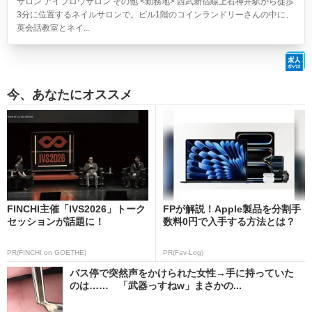
サロン アイブロウサロン その他 <勤務地> 西武新宿線上石神井駅から徒歩
3分に位置するネイルサロンで。ビル1階のコインランドリーさんの中に、
英会話教室とネイ...
今、あなたにオススメ
FINCHI主催「IVS2026」トーク
FPが解説！Apple製品を分割手
セッションが話題に！
数料0円で入手する方法とは？
PR(FINCHI on GOETHE)
PR(Fav-Log)
バス停で突然声をかけられた女性→手に持っていた
のは…… 「武器っすねw」まさかの...