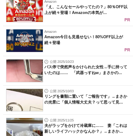
Amazon
「え、こんなセールやってたの？」80％OFF以
上が続々登場！Amazonの本気が...
PR
Amazon
Amazon今日も見逃せない！80%OFF以上が
続々登場
PR
公開 2025/10/23
バス停で突然声をかけられた女性→手に持って
いたのは…… 「武器っすねw」まさかの...
公開 2025/10/03
リングを書類に置いて「ご報告です」→まさか
の光景に「個人情報大丈夫？って思って見...
公開 2025/11/25
夫がラップをかけて冷蔵庫に…… 妻「これは
新しいライフハックかなんか？」→まさか...