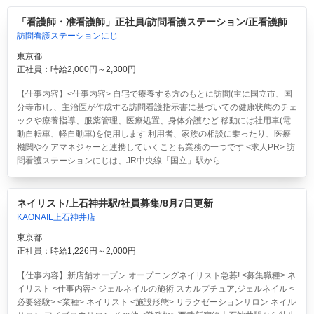
「看護師・准看護師」正社員/訪問看護ステーション/正看護師
訪問看護ステーションにじ
東京都
正社員：時給2,000円～2,300円
【仕事内容】<仕事内容> 自宅で療養する方のもとに訪問(主に国立市、国
分寺市)し、主治医が作成する訪問看護指示書に基づいての健康状態のチェ
ックや療養指導、服薬管理、医療処置、身体介護など 移動には社用車(電
動自転車、軽自動車)を使用します 利用者、家族の相談に乗ったり、医療
機関やケアマネジャーと連携していくことも業務の一つです <求人PR> 訪
問看護ステーションにじは、JR中央線「国立」駅から...
ネイリスト/上石神井駅/社員募集/8月7日更新
KAONAIL上石神井店
東京都
正社員：時給1,226円～2,000円
【仕事内容】新店舗オープン オープニングネイリスト急募! <募集職種> ネ
イリスト <仕事内容> ジェルネイルの施術 スカルプチュア,ジェルネイル <
必要経験> <業種> ネイリスト <施設形態> リラクゼーションサロン ネイル