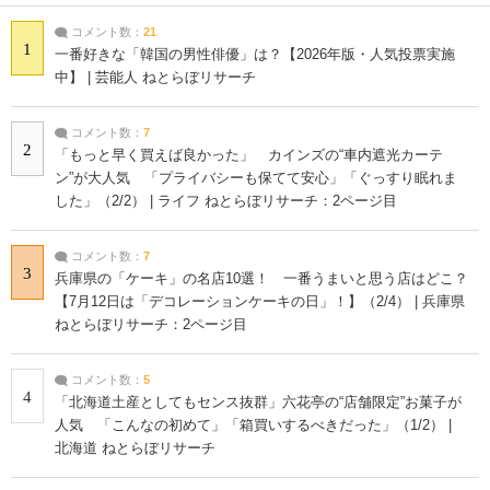
コメント数：
21
1
一番好きな「韓国の男性俳優」は？【2026年版・人気投票実施
中】 | 芸能人 ねとらぼリサーチ
コメント数：
7
2
「もっと早く買えば良かった」 カインズの“車内遮光カーテ
ン”が大人気 「プライバシーも保てて安心」「ぐっすり眠れま
した」（2/2） | ライフ ねとらぼリサーチ：2ページ目
コメント数：
7
3
兵庫県の「ケーキ」の名店10選！ 一番うまいと思う店はどこ？
【7月12日は「デコレーションケーキの日」！】（2/4） | 兵庫県
ねとらぼリサーチ：2ページ目
コメント数：
5
4
「北海道土産としてもセンス抜群」六花亭の“店舗限定”お菓子が
人気 「こんなの初めて」「箱買いするべきだった」（1/2） |
北海道 ねとらぼリサーチ