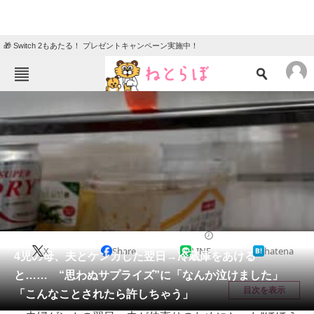
🎁 Switch 2もあたる！ プレゼントキャンペーン実施中！
ねとらぼメニュー
TOP
ニュース
エンタメ
クイズ
グルメ
地域
住まい
教育・育児
動物
リサーチ
ライフスタイル
2025/09/07 20:00（公開）
X
Share
LINE
hatena
会員記事
4児の母、夫とケンカした翌日→冷蔵庫をあける
と…… “思わぬサプライズ”に「なんか泣けました」
メディア
目次を表示
「こんなことされたら許しちゃう」
注目記事を集めた総合ページ