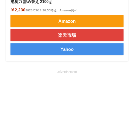
消臭力 詰め替え 2100ｇ
企業向けIT製品の総合サイト
￥2,236
2026/03/18 20:50時点｜Amazon調べ
IT製品の技術・比較・事例
Amazon
製造業のIT導入・活用を支援
楽天市場
モノづくり技術者専門サイト
Yahoo
エレクトロニクス専門サイト
電子設計の基本と応用
advertisement
エネルギーの専門メディア
建設×テクノロジーの最前線
ちょっと気になるネットの話題