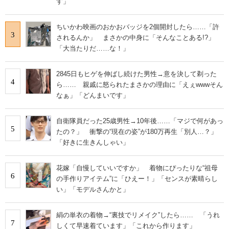
す」
ちいかわ映画のおかおバッジを2個開封したら……「許
3
されるんか」 まさかの中身に「そんなことある!?」
「大当たりだ……な！」
2845日もヒゲを伸ばし続けた男性→意を決して剃った
4
ら…… 親戚に怒られたまさかの理由に「えぇwwwそん
なぁ」「どんまいです」
自衛隊員だった25歳男性→10年後……「マジで何があっ
5
たの？」 衝撃の“現在の姿”が180万再生「別人…？」
「好きに生きんしゃい」
花嫁「自慢していいですか」 着物にぴったりな“祖母
6
の手作りアイテム”に「ひえー！」「センスが素晴らし
い」「モデルさんかと」
絹の単衣の着物→“裏技でリメイク”したら…… 「うれ
7
しくて早速着ています」「これから作ります」