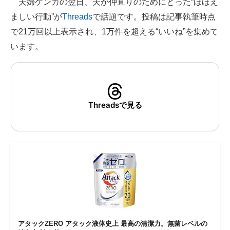
夫婦ゲンカの翌日、夫が仲直りのためにとった“ほほえ
ましい行動”が
Threads
で話題です。投稿は記事執筆時点
ITの今と未来を見通す
で21万回以上表示され、1万件を超える“いいね”を集めて
スマホと通信の最新トレンド
います。
進化するPCとデバイスの未来
好きが集まる 比べて選べる
Threadsで見る
ビジネスと働き方のヒント
AI活用のいまが分かる
企業ITのトレンドを詳説
経営リーダーのコミュニティ
マーケ×ITの今がよく分かる
ITエンジニア向け専門サイト
アタックZERO アタック液体史上 最高の清潔力。無菌レベルの