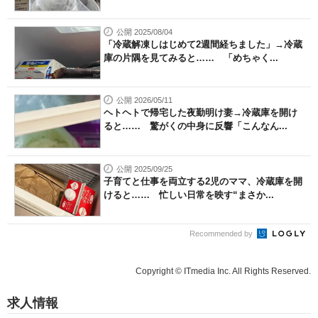
公開 2025/08/04
「冷蔵解凍しはじめて2週間経ちました」→冷蔵
庫の片隅を見てみると…… 「めちゃく...
公開 2026/05/11
ヘトヘトで帰宅した夜勤明け妻→冷蔵庫を開け
ると…… 驚がくの中身に反響「こんなん...
公開 2025/09/25
子育てと仕事を両立する2児のママ、冷蔵庫を開
けると…… 忙しい日常を映す“まさか...
Recommended by
Copyright © ITmedia Inc. All Rights Reserved.
求人情報