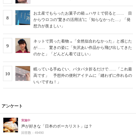
お土産でもらったお菓子の箱→ハサミで切ると…… 目
8
からウロコの“驚きの活用法”に「知らなかった…」「発
想力が羨ましい」
ネットで買った着物→「全然似合わなかった」と感じた
9
が…… 驚きの姿に「矢沢あい作品から飛び出してきた
のかと」「どんどん着てほしい」
眠っている手ぬぐい、パタパタ折るだけで……「これ最
10
高です」 予想外の便利アイテムに「縫わずに作れるの
いいですね！」
アンケート
実施中
声が好きな「日本のボーカリスト」は？
回答数：49490