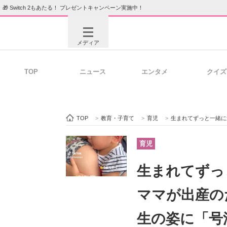
🎁 Switch 2もあたる！ プレゼントキャンペーン実施中！
メディア
TOP
ニュース
エンタメ
クイズ
注目記事を集めた総合ページ
ITの今
TOP
>
教育・子育て
>
育児
>
生まれてずっと一緒に過ご
ビジネスと働き方のヒント
AI活用
育児
生まれてずっ
ITエンジニア向け専門サイト
企業向けI
ママが出産の
生の姿に「号