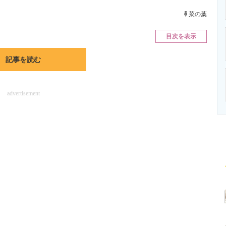
ニクス専門サイト
電子設計の基本と応用
エネルギーの専
菜の葉
目次を表示
記事を読む
advertisement