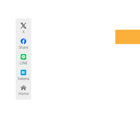
モノづくり技術者専門サイト
エレクトロ
X
ちょっと気になるネットの話題
Share
LINE
hatena
Home