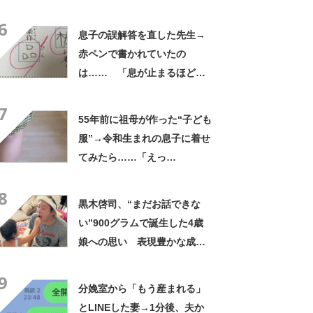
姿”に「人生何度目？」「イケ
6
メン確定」
息子の誤解答を直した先生→
赤ペンで書かれていたの
は…… 「息が止まるほど笑
った」まさかの光景に「先生
7
もお疲れですな」
55年前に祖母が作った“子ども
服”→令和生まれの息子に着せ
てみたら……「えっ
ー!!」 “驚きの姿”に「半世
8
紀過ぎてるとは思えない」
黒木啓司、“まだお話できな
い”900グラムで誕生した4歳
娘への思い 表現豊かな成長
に「自分は幸せ」「人生は変
9
わりました」
分娩室から「もう産まれる」
とLINEした妻→1分後、夫か