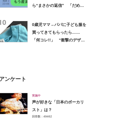
ら“まさかの返信” 「だめ
ww」「面白すぎる」と472万
10
表示
0歳児ママ→パパに子ども服を
買ってきてもらったら……
「何コレ!!」 “衝撃のデザイ
ン”に「センスしかない夫」
アンケート
実施中
声が好きな「日本のボーカリ
スト」は？
回答数：49462