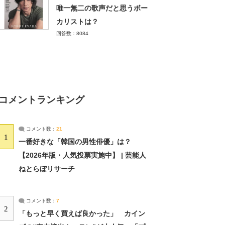
唯一無二の歌声だと思うボー
カリストは？
回答数：8084
コメントランキング
コメント数：
21
1
一番好きな「韓国の男性俳優」は？
【2026年版・人気投票実施中】 | 芸能人
ねとらぼリサーチ
コメント数：
7
2
「もっと早く買えば良かった」 カイン