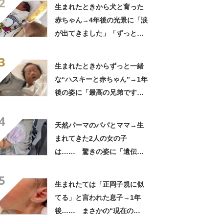
2
「ただの天使か」
生まれたときから犬と育った
赤ちゃん→4年後の光景に「涙
が出てきました」「ずっと見
守ってるんだな」
3
生まれたときからずっと一緒
な“ハスキーと赤ちゃん”→1年
後の姿に「最高の兄弟です
ね」「アカン泣いてまう」
4
天然パーマのパパとママ→生
まれてきた2人の女の子
は…… 驚きの姿に「遺伝っ
て不思議ですね」
5
生まれたては「正岡子規に似
てる」と言われた息子→1年
後…… まさかの“現在の