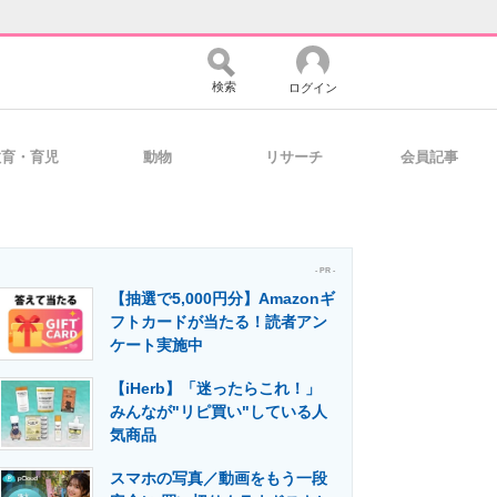
検索
ログイン
教育・育児
動物
リサーチ
会員記事
バイスの未来
好きが集まる 比べて選べる
- PR -
【抽選で5,000円分】Amazonギ
コミュニティ
マーケ×ITの今がよく分かる
フトカードが当たる！読者アン
ケート実施中
【iHerb】「迷ったらこれ！」
・活用を支援
みんなが"リピ買い"している人
気商品
スマホの写真／動画をもう一段