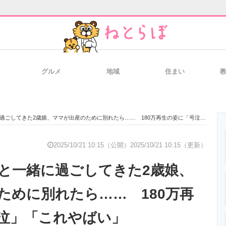
グルメ
地域
住まい
と未来を見通す
スマホと通信の最新トレンド
進化するPCとデ
してきた2歳娘、ママが出産のために別れたら…… 180万再生の姿に「号泣」「これやばい」
のいまが分かる
企業ITのトレンドを詳説
経営リーダーの
2025/10/21 10:15（公開）
2025/10/21 10:15（更新）
と一緒に過ごしてきた2歳娘、
T製品の総合サイト
IT製品の技術・比較・事例
製造業のIT導入
ために別れたら…… 180万再
泣」「これやばい」