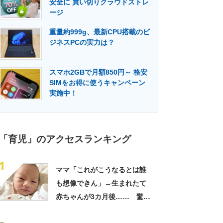
安全に 買い切りクラウドストレ
門メディア
建設×テクノロジーの最前線
ージ
重量約999g、最新CPU搭載のビ
ジネスPCの実力は？
スマホ2GBで月額850円～ 格安
SIMをお得に使うキャンペーン
実施中！
「育児」のアクセスランキング
1
ママ「これがこうなるとは誰
も想像できん」→生まれたて
赤ちゃんが3カ月後…… 驚き
の成長姿に「信じられない」