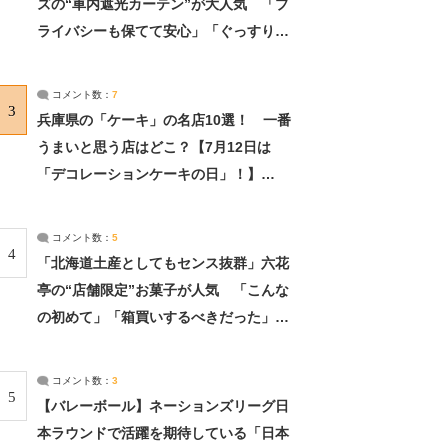
ズの“車内遮光カーテン”が大人気 「プ
ライバシーも保てて安心」「ぐっすり眠
れました」（2/2） | ライフ ねとらぼリ
サーチ：2ページ目
コメント数：
7
3
兵庫県の「ケーキ」の名店10選！ 一番
うまいと思う店はどこ？【7月12日は
「デコレーションケーキの日」！】
（2/4） | 兵庫県 ねとらぼリサーチ：2ペ
ージ目
コメント数：
5
4
「北海道土産としてもセンス抜群」六花
亭の“店舗限定”お菓子が人気 「こんな
の初めて」「箱買いするべきだった」
（1/2） | 北海道 ねとらぼリサーチ
コメント数：
3
5
【バレーボール】ネーションズリーグ日
本ラウンドで活躍を期待している「日本