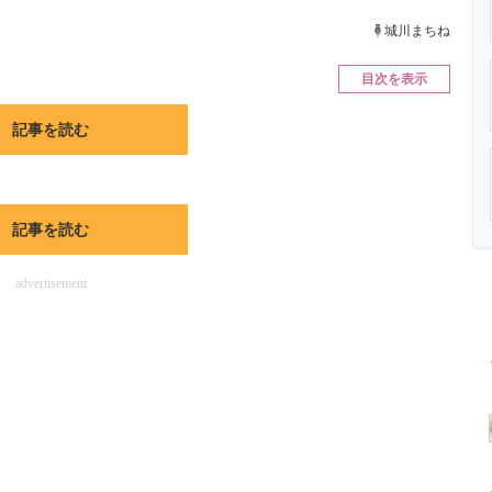
ニクス専門サイト
電子設計の基本と応用
エネルギーの専
城川まちね
目次を表示
記事を読む
記事を読む
advertisement