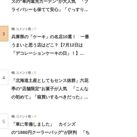
ズの“車内遮光カーテン”が大人気 「プ
ライバシーも保てて安心」「ぐっすり眠
れました」（2/2） | ライフ ねとらぼリ
サーチ：2ページ目
コメント数：
7
3
兵庫県の「ケーキ」の名店10選！ 一番
うまいと思う店はどこ？【7月12日は
「デコレーションケーキの日」！】
（2/4） | 兵庫県 ねとらぼリサーチ：2ペ
ージ目
コメント数：
5
4
「北海道土産としてもセンス抜群」六花
亭の“店舗限定”お菓子が人気 「こんな
の初めて」「箱買いするべきだった」
（1/2） | 北海道 ねとらぼリサーチ
コメント数：
4
5
「車に常備しました」 カインズ
の“1980円クーラーバッグ”が評判 「ち