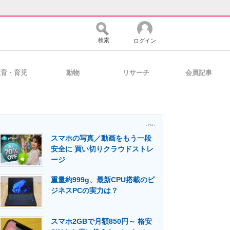
検索
ログイン
教育・育児
動物
リサーチ
会員記事
バイスの未来
好きが集まる 比べて選べる
- PR -
スマホの写真／動画をもう一段
コミュニティ
マーケ×ITの今がよく分かる
安全に 買い切りクラウドストレ
ージ
重量約999g、最新CPU搭載のビ
・活用を支援
ジネスPCの実力は？
スマホ2GBで月額850円～ 格安