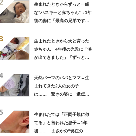
2
「ただの天使か」
生まれたときからずっと一緒
な“ハスキーと赤ちゃん”→1年
後の姿に「最高の兄弟です
ね」「アカン泣いてまう」
3
生まれたときから犬と育った
赤ちゃん→4年後の光景に「涙
が出てきました」「ずっと見
守ってるんだな」
4
天然パーマのパパとママ→生
まれてきた2人の女の子
は…… 驚きの姿に「遺伝っ
て不思議ですね」
5
生まれたては「正岡子規に似
てる」と言われた息子→1年
後…… まさかの“現在の