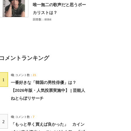
唯一無二の歌声だと思うボー
カリストは？
回答数：8084
コメントランキング
コメント数：
21
1
一番好きな「韓国の男性俳優」は？
【2026年版・人気投票実施中】 | 芸能人
ねとらぼリサーチ
コメント数：
7
2
「もっと早く買えば良かった」 カイン