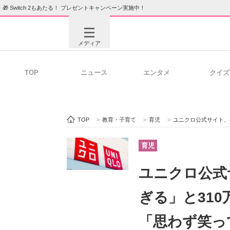
🎁 Switch 2もあたる！ プレゼントキャンペーン実施中！
メディア
TOP
ニュース
エンタメ
クイズ
注目記事を集めた総合ページ
ITの今
TOP
>
教育・子育て
>
育児
>
ユニクロ公式サイト、赤
ビジネスと働き方のヒント
AI活用
育児
ユニクロ公式
ITエンジニア向け専門サイト
企業向けI
ぎる」と31
「思わず笑っ