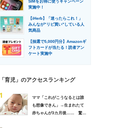
SIMをお得に使うキャンペーン
門メディア
建設×テクノロジーの最前線
実施中！
【iHerb】「迷ったらこれ！」
みんなが"リピ買い"している人
気商品
【抽選で5,000円分】Amazonギ
フトカードが当たる！読者アン
ケート実施中
「育児」のアクセスランキング
1
ママ「これがこうなるとは誰
も想像できん」→生まれたて
赤ちゃんが3カ月後…… 驚き
の成長姿に「信じられない」