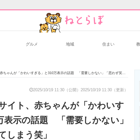
グルメ
地域
住まい
と未来を見通す
スマホと通信の最新トレンド
進化するPCとデ
ちゃんが「かわいすぎる」と310万表示の話題 「需要しかない」「思わず笑ってしまう笑」
のいまが分かる
企業ITのトレンドを詳説
経営リーダーの
2025/10/19 11:30（公開）
2025/10/19 11:30（更新）
サイト、赤ちゃんが「かわいす
T製品の総合サイト
IT製品の技術・比較・事例
製造業のIT導入
0万表示の話題 「需要しかない」
てしまう笑」