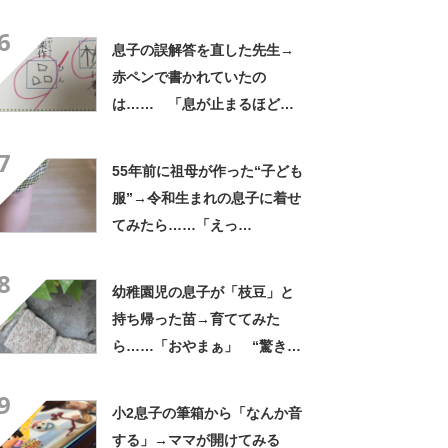
姿”に「人生何度目？」「イケ
6
メン確定」
息子の誤解答を直した先生→
赤ペンで書かれていたの
は…… 「息が止まるほど笑
った」まさかの光景に「先生
7
もお疲れですな」
55年前に祖母が作った“子ども
服”→令和生まれの息子に着せ
てみたら……「えっ
ー!!」 “驚きの姿”に「半世
8
紀過ぎてるとは思えない」
幼稚園児の息子が「枝豆」と
持ち帰った苗→育ててみた
ら……「おやまぁ」 “驚きの
光景”に「夏だーって感じ」
9
小2息子の筆箱から「なんか音
する」→ママが開けてみる