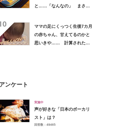
と……「なんなの」 まさか
の中身に「やめてぇー!!!」
10
ママの足にくっつく生後7カ月
の赤ちゃん、甘えてるのかと
思いきや…… 計算された行
動と「ちいこい後ろ姿がかわ
いすぎ」て目が離せない
アンケート
実施中
声が好きな「日本のボーカリ
スト」は？
回答数：49465