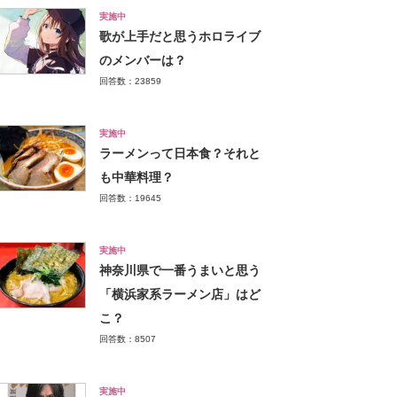
実施中
歌が上手だと思うホロライブ
のメンバーは？
回答数：23859
実施中
ラーメンって日本食？それと
も中華料理？
回答数：19645
実施中
神奈川県で一番うまいと思う
「横浜家系ラーメン店」はど
こ？
回答数：8507
実施中