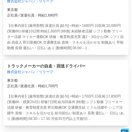
株式会社ジャパン・リリーフ
東京都
正社員 / 派遣社員：時給1,680円
【仕事内容】[雇用形態] 派遣社員 [給与] <時給> 1680円 日収例:10,080円
(実働6h) 研修10日間:時給1,600円 [特徴] 未経験者活躍 シフト勤務 フリー
ター活躍 マイカー通勤OK 研修・教育制度充実 週2・3日からOK シフト自
由 高収入 即日勤務OK 交通費支給 資格・スキルを活かせる 制服あり 早朝
勤務 長期 週払い・日払いあり [勤務時間] 06:00～1...
トラックメーカーの自走・回送ドライバー
株式会社ジャパン・リリーフ
東京都
正社員 / 派遣社員：時給1,700円
【仕事内容】[雇用形態] 派遣社員 [給与] <時給> 1700円 日収例:17,850円
(実働8h・残業2h/日) 研修7日間:給与同条件 [特徴] シフト勤務 フリーター
活躍 研修・教育制度充実 即日勤務OK 交通費支給 ミドル活躍中 シニア活
躍中 資格・スキルを活かせる 給与前払い制度あり 長期 週払い・日払いあ
り [勤務時間] 08:30～17:30 月収35万円以上可能!日...