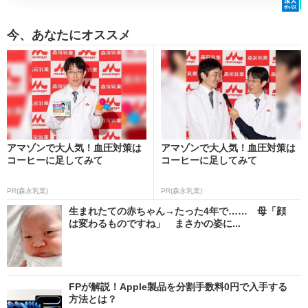
今、あなたにオススメ
アマゾンで大人気！血圧対策は
アマゾンで大人気！血圧対策は
コーヒーに足してみて
コーヒーに足してみて
PR(森永乳業)
PR(森永乳業)
生まれたての赤ちゃん→たった4年で…… 母「顔
は変わるものですね」 まさかの姿に...
FPが解説！Apple製品を分割手数料0円で入手する
方法とは？