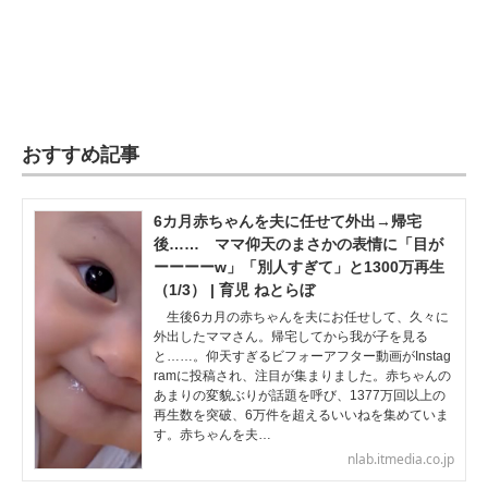
おすすめ記事
6カ月赤ちゃんを夫に任せて外出→帰宅
後…… ママ仰天のまさかの表情に「目が
ーーーーw」「別人すぎて」と1300万再生
（1/3） | 育児 ねとらぼ
生後6カ月の赤ちゃんを夫にお任せして、久々に
外出したママさん。帰宅してから我が子を見る
と……。仰天すぎるビフォーアフター動画がInstag
ramに投稿され、注目が集まりました。赤ちゃんの
あまりの変貌ぶりが話題を呼び、1377万回以上の
再生数を突破、6万件を超えるいいねを集めていま
す。赤ちゃんを夫…
nlab.itmedia.co.jp