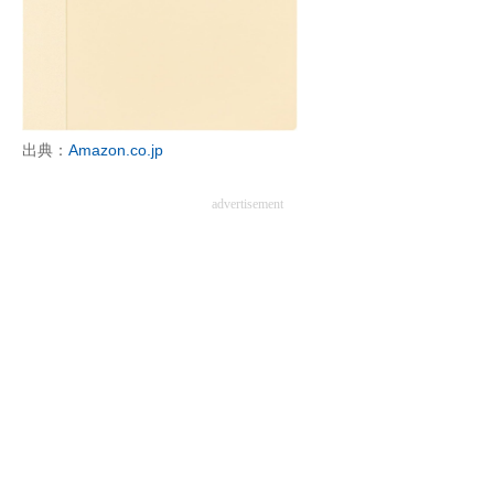
企業向けIT製品の総合サイト
IT製品の技術・比較・事例
製造業のIT導入・活用を支援
出典：
Amazon.co.jp
モノづくり技術者専門サイト
advertisement
エレクトロニクス専門サイト
電子設計の基本と応用
エネルギーの専門メディア
建設×テクノロジーの最前線
ちょっと気になるネットの話題