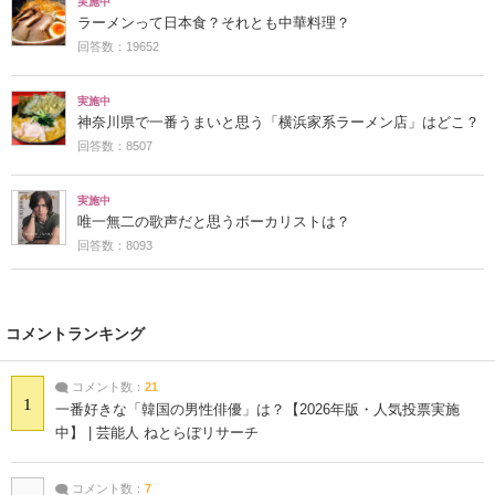
実施中
ラーメンって日本食？それとも中華料理？
回答数：19652
実施中
神奈川県で一番うまいと思う「横浜家系ラーメン店」はどこ？
回答数：8507
実施中
唯一無二の歌声だと思うボーカリストは？
回答数：8093
コメントランキング
コメント数：
21
1
一番好きな「韓国の男性俳優」は？【2026年版・人気投票実施
中】 | 芸能人 ねとらぼリサーチ
コメント数：
7