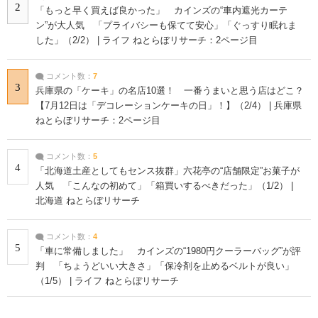
2
「もっと早く買えば良かった」 カインズの“車内遮光カーテ
ン”が大人気 「プライバシーも保てて安心」「ぐっすり眠れま
した」（2/2） | ライフ ねとらぼリサーチ：2ページ目
コメント数：
7
3
兵庫県の「ケーキ」の名店10選！ 一番うまいと思う店はどこ？
【7月12日は「デコレーションケーキの日」！】（2/4） | 兵庫県
ねとらぼリサーチ：2ページ目
コメント数：
5
4
「北海道土産としてもセンス抜群」六花亭の“店舗限定”お菓子が
人気 「こんなの初めて」「箱買いするべきだった」（1/2） |
北海道 ねとらぼリサーチ
コメント数：
4
5
「車に常備しました」 カインズの“1980円クーラーバッグ”が評
判 「ちょうどいい大きさ」「保冷剤を止めるベルトが良い」
（1/5） | ライフ ねとらぼリサーチ