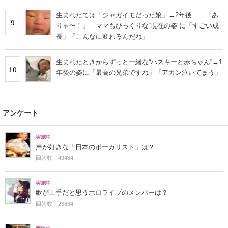
生まれたては「ジャガイモだった娘」→2年後……「あ
9
りゃ〜！」 ママもびっくりな“現在の姿”に「すごい成
長」「こんなに変わるんだね」
生まれたときからずっと一緒な“ハスキーと赤ちゃん”→1
10
年後の姿に「最高の兄弟ですね」「アカン泣いてまう」
アンケート
実施中
声が好きな「日本のボーカリスト」は？
回答数：49484
実施中
歌が上手だと思うホロライブのメンバーは？
回答数：23864