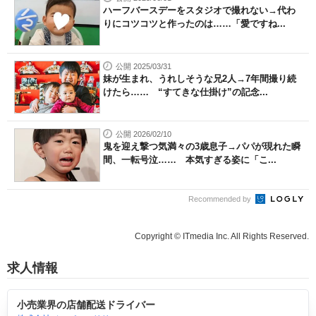
ハーフバースデーをスタジオで撮れない→代わ
りにコツコツと作ったのは……「愛ですね...
公開 2025/03/31
妹が生まれ、うれしそうな兄2人→7年間撮り続
けたら…… “すてきな仕掛け”の記念...
公開 2026/02/10
鬼を迎え撃つ気満々の3歳息子→パパが現れた瞬
間、一転号泣…… 本気すぎる姿に「こ...
Recommended by
Copyright © ITmedia Inc. All Rights Reserved.
求人情報
小売業界の店舗配送ドライバー