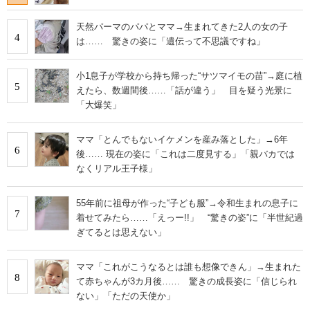
天然パーマのパパとママ→生まれてきた2人の女の子
4
は…… 驚きの姿に「遺伝って不思議ですね」
小1息子が学校から持ち帰った“サツマイモの苗”→庭に植
5
えたら、数週間後……「話が違う」 目を疑う光景に
「大爆笑」
ママ「とんでもないイケメンを産み落とした」→6年
6
後…… 現在の姿に「これは二度見する」「親バカでは
なくリアル王子様」
55年前に祖母が作った“子ども服”→令和生まれの息子に
7
着せてみたら……「えっー!!」 “驚きの姿”に「半世紀過
ぎてるとは思えない」
ママ「これがこうなるとは誰も想像できん」→生まれた
8
て赤ちゃんが3カ月後…… 驚きの成長姿に「信じられ
ない」「ただの天使か」