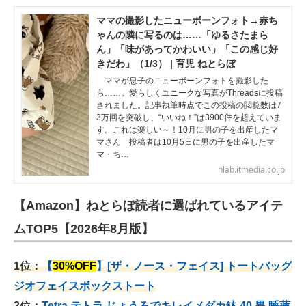
ママの撮影したニューボーンフォト→赤ち
ゃんの隣に写るのは……「ゆるさたまら
ん」「味があってかわいい」「この感じ好
きだわ」（1/3） | 育児 ねとらぼ
ママが息子のニューボーンフォトを撮影した
ら……。愛らしくユニークな写真がThreadsに投稿
されました。記事執筆時点でこの投稿の閲覧数は7
3万回を突破し、“いいね！”は3900件を超えていま
す。これは楽しい～！10月に男の子を出産したマ
マさん 投稿者は10月5日に男の子を出産したマ
マ・ち…
nlab.itmedia.co.jp
【Amazon】ねとらぼ読者に選ばれているアイテ
ムTOP5【2026年8月版】
1位：
【
30%OFF
】[ザ・ノース・フェイス] トートバッグ
ジオフェイスボックストート
2位：
Tetra テトラ じょうろでキレイメダカ鉢 40
黒 睡蓮