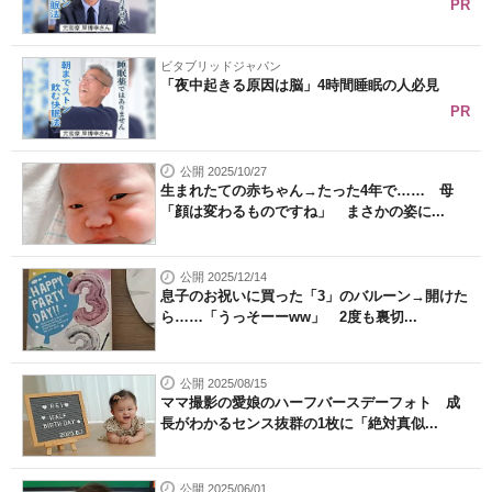
PR
ビタブリッドジャパン
「夜中起きる原因は脳」4時間睡眠の人必見
PR
公開 2025/10/27
生まれたての赤ちゃん→たった4年で…… 母
「顔は変わるものですね」 まさかの姿に...
公開 2025/12/14
息子のお祝いに買った「3」のバルーン→開けた
ら……「うっそーーww」 2度も裏切...
公開 2025/08/15
ママ撮影の愛娘のハーフバースデーフォト 成
長がわかるセンス抜群の1枚に「絶対真似...
公開 2025/06/01