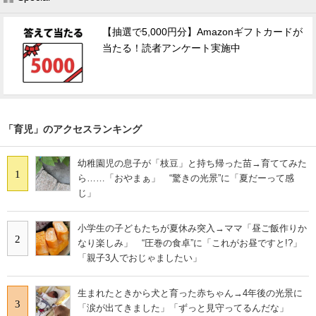
【抽選で5,000円分】Amazonギフトカードが
当たる！読者アンケート実施中
「育児」のアクセスランキング
幼稚園児の息子が「枝豆」と持ち帰った苗→育ててみた
1
ら……「おやまぁ」 “驚きの光景”に「夏だーって感
じ」
小学生の子どもたちが夏休み突入→ママ「昼ご飯作りか
2
なり楽しみ」 “圧巻の食卓”に「これがお昼ですと!?」
「親子3人でおじゃましたい」
生まれたときから犬と育った赤ちゃん→4年後の光景に
3
「涙が出てきました」「ずっと見守ってるんだな」