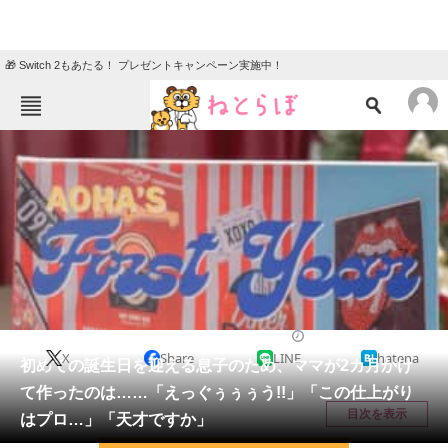
🎁 Switch 2もあたる！ プレゼントキャンペーン実施中！
ねとらぼメニュー
TOP
ニュース
エンタメ
クイズ
グルメ
地域
住まい
教育・育児
動物
リサーチ
育児
2025/12/13 08:15（公開）
X
Share
LINE
hatena
会員記事
初めての誕生日を迎える息子のため、ママが2カ月かけ
て作ったのは……「えっぐぅぅぅう!!」「この仕上がり
メディア
目次を表示
はプロ…」「天才ですか」
注目記事を集めた総合ページ