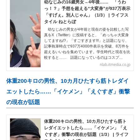
幼なじみの16歳男女→4年後…… 「うわ
っ！？」予想を超える“大変身”が937万表示
「すげぇ。別人じゃん」（1/3） | ライフス
タイル ねとらぼ
幼なじみの男女が4年前と現在の姿を比較した写
真をX（Twitter）に投稿すると、「めっちゃ大変身
してますね!?」「すごすぎます!!!」と話題になり、
記事執筆時点で937万4000件表示を突破、8万件を
超えるいいねを集めています。学生時代と現在を比
較すると…… 話題になっているのはコスプ…
nlab.itmedia.co.jp
体重200キロの男性、10カ月ひたすら筋トレダイ
エットしたら……「イケメン」「えぐすぎ」衝撃
の現在が話題
体重200キロの男性、10カ月ひたすら筋ト
レダイエットしたら……「イケメン」「え
ぐすぎ」衝撃の現在が話題（1/3） | ライフ