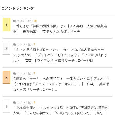
コメントランキング
コメント数：
20
1
一番好きな「韓国の男性俳優」は？【2026年版・人気投票実施
中】（投票結果） | 芸能人 ねとらぼリサーチ
コメント数：
7
2
「もっと早く買えば良かった」 カインズの“車内遮光カーテ
ン”が大人気 「プライバシーも保てて安心」「ぐっすり眠れま
した」（2/2） | ライフ ねとらぼリサーチ：2ページ目
コメント数：
7
3
兵庫県の「ケーキ」の名店10選！ 一番うまいと思う店はどこ？
【7月12日は「デコレーションケーキの日」！】（2/4） | 兵庫県
ねとらぼリサーチ：2ページ目
コメント数：
5
4
「北海道土産としてもセンス抜群」六花亭の“店舗限定”お菓子が
人気 「こんなの初めて」「箱買いするべきだった」（1/2） |