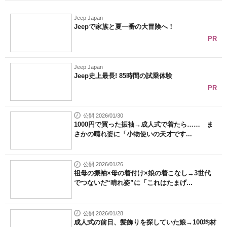
Jeep Japan
Jeepで家族と夏一番の大冒険へ！
PR
Jeep Japan
Jeep史上最長! 85時間の試乗体験
PR
公開 2026/01/30
1000円で買った振袖→成人式で着たら…… ま
さかの晴れ姿に「小物使いの天才です...
公開 2026/01/26
祖母の振袖×母の着付け×娘の着こなし→3世代
でつないだ“晴れ姿”に「これはたまげ...
公開 2026/01/28
成人式の前日、髪飾りを探していた娘→100均材