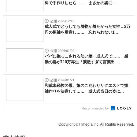
料で手作りしたら…… まさかの姿に...
公開 2025/12/13
成人式でどうしても着物が着たかった女性→2万
円の振袖を用意し…… 忘れられない1...
公開 2026/01/29
パパに抱っこされる幼い娘→成人式で…… 感
動の姿が110万再生「素敵すぎて言葉出...
公開 2026/01/21
和裁未経験の母、娘のこだわりリクエストで振
袖作りを決意して…… 成人式当日の姿に...
Recommended by
Copyright © ITmedia Inc. All Rights Reserved.