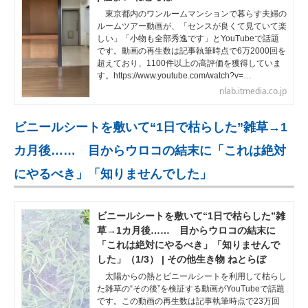
東京都内のワンルームマンションで暮らす夫婦の
ルームツアー動画が、「センスが良くて見ていて楽
しい」「小物も全部秀逸です」とYouTubeで話題
です。動画の再生数は記事執筆時点で6万2000回を
超えており、1100件以上の高評価を獲得していま
す。https://www.youtube.com/watch?v=…
nlab.itmedia.co.jp
ビニールシートを敷いて“1日で枯らした”雑草→1
カ月後…… 目からウロコの結末に「これは絶対
にやるべき」「知りませんでした」
ビニールシートを敷いて“1日で枯らした”雑
草→1カ月後…… 目からウロコの結末に
「これは絶対にやるべき」「知りませんで
した」（1/3） | その他生き物 ねとらぼ
太陽からの熱とビニールシートを利用して枯らし
た雑草の“その後”を検証する動画がYouTubeで話題
です。この動画の再生数は記事執筆時点で23万回