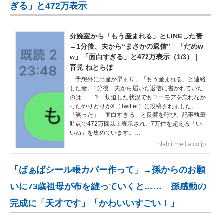
ぎる」と472万表示
分娩室から「もう産まれる」とLINEした妻
→1分後、夫から“まさかの返信” 「だめw
w」「面白すぎる」と472万表示（1/3） |
育児 ねとらぼ
予想外に出産が早まり、「もう産まれる」と連絡
した妻。1分後、夫から届いた返信に書かれていた
のは……？ 切迫した状況でもユーモアを忘れなか
ったやりとりがX（Twitter）に投稿されました。
「笑った」「面白すぎる」と反響を呼び、記事執筆
時点で472万回以上表示され、7万件を超える「い
いね」を集めています。…
nlab.itmedia.co.jp
「ばぁばシール帳カバー作って」→孫からのお願
いに73歳祖母が布を縫っていくと…… 孫感動の
完成に「天才です」「かわいいすごい！」