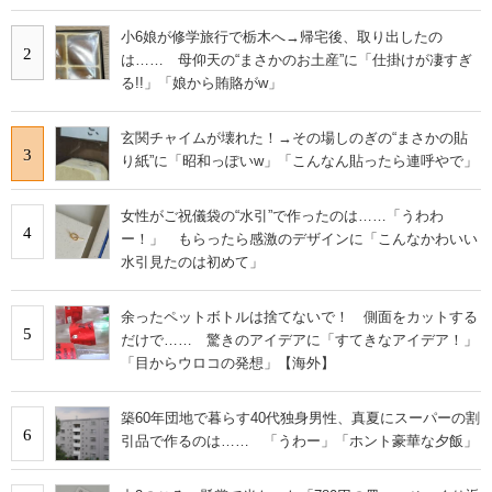
小6娘が修学旅行で栃木へ→帰宅後、取り出したの
2
は…… 母仰天の“まさかのお土産”に「仕掛けが凄すぎ
る!!」「娘から賄賂がw」
玄関チャイムが壊れた！→その場しのぎの“まさかの貼
3
り紙”に「昭和っぽいw」「こんなん貼ったら連呼やで」
女性がご祝儀袋の“水引”で作ったのは……「うわわ
4
ー！」 もらったら感激のデザインに「こんなかわいい
水引見たのは初めて」
余ったペットボトルは捨てないで！ 側面をカットする
5
だけで…… 驚きのアイデアに「すてきなアイデア！」
「目からウロコの発想」【海外】
築60年団地で暮らす40代独身男性、真夏にスーパーの割
6
引品で作るのは…… 「うわー」「ホント豪華な夕飯」