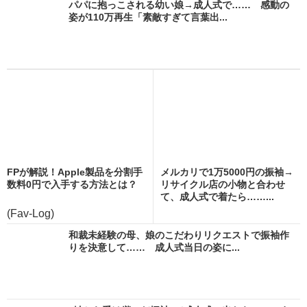
パパに抱っこされる幼い娘→成人式で…… 感動の
姿が110万再生「素敵すぎて言葉出...
FPが解説！Apple製品を分割手
メルカリで1万5000円の振袖→
数料0円で入手する方法とは？
リサイクル店の小物と合わせ
て、成人式で着たら……...
(Fav-Log)
和裁未経験の母、娘のこだわりリクエストで振袖作
りを決意して…… 成人式当日の姿に...