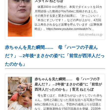
スタイル ねとらぼ
体重200キロの男性が、本気でダイエットを10カ
月間頑張った動画がYouTubeに投稿されました。
その努力する姿と驚きの結果に、「かっこいい！」
「本当にすごいです！」などの声が上がり、4万回
以上再生されるなど反響を呼んでいます（記事執筆
時点）。https://www.youtube.com/watch?v…
nlab.itmedia.co.jp
赤ちゃんを見た瞬間…… 母「ハーフの子産ん
だ？」→2年後“まさかの姿”に「前世が西洋人だっ
たのかも」
赤ちゃんを見た瞬間…… 母「ハーフの子
産んだ？」→2年後“まさかの姿”に「前世が
西洋人だったのかも」 | 育児 ねとらぼ
母も驚くほど、目鼻立ちがはっきりしていた赤ち
ゃん。当時と2歳になった現在を比べる写真がThre
adsに投稿されました。予想外の成長ぶりが話題と
なり、記事執筆時点で50万回表示を突破、2100件