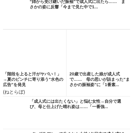
“姉から受け継いだ振袖”で成人式に出たら…… ま
さかの姿に反響「今まで見た中で1...
「階段を上ると汗がヤバい！」
20歳で出産した娘が成人式
→夏のピンチに寄り添う“水色の
で…… 母の思いが詰まった“ま
広告”を発見
さかの振袖姿”に「1番素...
(ねとらぼ)
「成人式には出たくない」と悩む女性→自分で選
び、母と仕上げた晴れ姿は……「一番強...