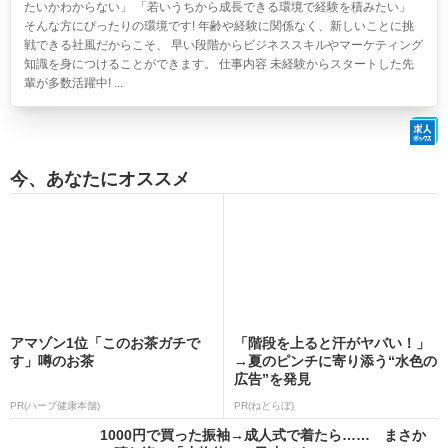
たいかわからない」 「若いうちから成長できる環境で経験を積みたい」
そんな方にぴったりの環境です! 年齢や経験に関係なく、新しいことに挑
戦できる社風だからこそ、 早い段階からビジネススキルやマーケティング
知識を身につけることができます。 仕事内容 未経験からスタートした先
輩が多数活躍中! ...
今、あなたにオススメ
アマゾン1位「このお茶ガチで
「階段を上ると汗がヤバい！」
す」噂のお茶
→夏のピンチに寄り添う“水色の
広告”を発見
PR(ハーブ健康本舗)
PR(ねとらぼ)
1000円で買った振袖→成人式で着たら…… まさか