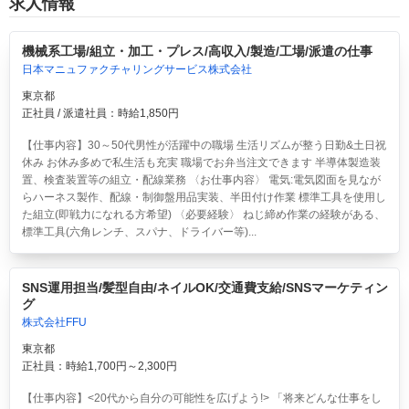
求人情報
機械系工場/組立・加工・プレス/高収入/製造/工場/派遣の仕事
日本マニュファクチャリングサービス株式会社
東京都
正社員 / 派遣社員：時給1,850円
【仕事内容】30～50代男性が活躍中の職場 生活リズムが整う日勤&土日祝
休み お休み多めで私生活も充実 職場でお弁当注文できます 半導体製造装
置、検査装置等の組立・配線業務 〈お仕事内容〉 電気:電気図面を見なが
らハーネス製作、配線・制御盤用品実装、半田付け作業 標準工具を使用し
た組立(即戦力になれる方希望) 〈必要経験〉 ねじ締め作業の経験がある、
標準工具(六角レンチ、スパナ、ドライバー等)...
SNS運用担当/髪型自由/ネイルOK/交通費支給/SNSマーケティン
グ
株式会社FFU
東京都
正社員：時給1,700円～2,300円
【仕事内容】<20代から自分の可能性を広げよう!> 「将来どんな仕事をし