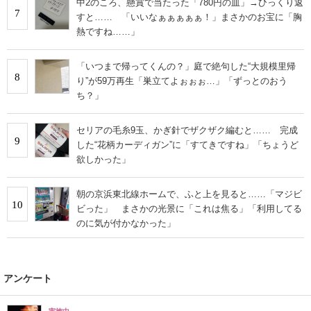
中2のころ、懸賞で当たった「780円の皿」→ひっくり返
7
すと…… 「いいなぁぁぁぁぁ！」まさかのお宝に「胸
熱ですね……」
「いつまで帰ってくんの？」庭で絶句した“大規模里帰
8
り”が59万再生「巣立てよぉぉぉ…」「ずっとのおう
ち？」
セリアの毛糸9玉、かぎ針でザクザク編むと…… 完成
9
した“花柄カーディガン”に「すてきですね」「ちょうど
欲しかった」
朝の京浜東北線ホームで、ふと上を見ると……「マジビ
10
ビった」 まさかの光景に「これは焦る」「利用してる
のに気が付かなかった」
アンケート