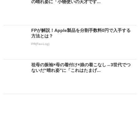
の晴れ姿に「小物使いの天才です...
FPが解説！Apple製品を分割手数料0円で入手する
方法とは？
PR(Fav-Log)
祖母の振袖×母の着付け×娘の着こなし→3世代でつ
ないだ“晴れ姿”に「これはたまげ...