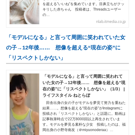
を超える”いいね”を集めています。目鼻立ちがクッ
キリした赤ちゃん 投稿者は、Threadsユーザー
の…
nlab.itmedia.co.jp
「モデルになる」と言って周囲に笑われていた女
の子→12年後…… 想像を超える“現在の姿”に
「リスペクトしかない」
「モデルになる」と言って周囲に笑われて
いた女の子→12年後…… 想像を超える“現
在の姿”に「リスペクトしかない」（1/3） |
ライフスタイル ねとらぼ
田舎出身の女の子がモデルを夢見て努力を重ねた
結果……。想像を超える“現在の姿”がInstagramに
投稿され「リスペクトしかない」と話題に。動画は
記事執筆時点で22万8000回以上再生されていま
す。モデルを夢見る素朴な少女 投稿したのは、福
岡出身の小野寺南友（＠miyuonoderaa）…