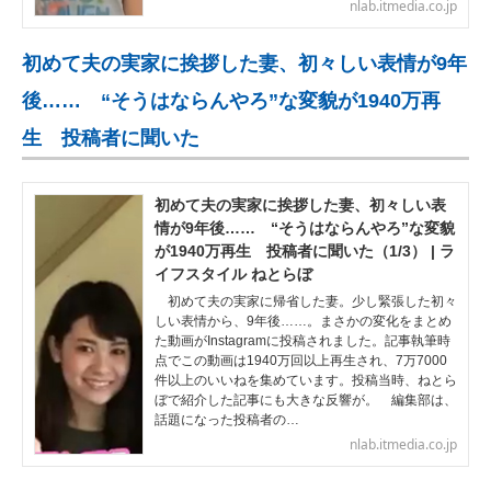
nlab.itmedia.co.jp
初めて夫の実家に挨拶した妻、初々しい表情が9年
後…… “そうはならんやろ”な変貌が1940万再
生 投稿者に聞いた
初めて夫の実家に挨拶した妻、初々しい表
情が9年後…… “そうはならんやろ”な変貌
が1940万再生 投稿者に聞いた（1/3） | ラ
イフスタイル ねとらぼ
初めて夫の実家に帰省した妻。少し緊張した初々
しい表情から、9年後……。まさかの変化をまとめ
た動画がInstagramに投稿されました。記事執筆時
点でこの動画は1940万回以上再生され、7万7000
件以上のいいねを集めています。投稿当時、ねとら
ぼで紹介した記事にも大きな反響が。 編集部は、
話題になった投稿者の…
nlab.itmedia.co.jp