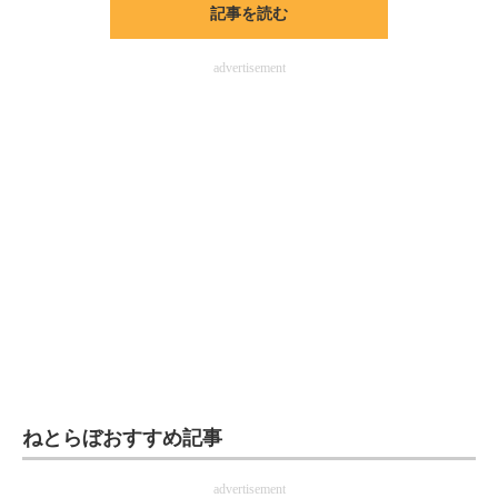
記事を読む
ITの今と未来を見通す
advertisement
スマホと通信の最新トレンド
進化するPCとデバイスの未来
好きが集まる 比べて選べる
ビジネスと働き方のヒント
AI活用のいまが分かる
企業ITのトレンドを詳説
経営リーダーのコミュニティ
マーケ×ITの今がよく分かる
ねとらぼおすすめ記事
ITエンジニア向け専門サイト
advertisement