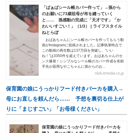
「ばぁばシール帳カバー作って」→孫から
のお願いに73歳祖母が布を縫っていく
と…… 孫感動の完成に「天才です」「か
わいいすごい！」（1/3） | ライフスタイル
ねとらぼ
おばあちゃんにシール帳カバーを作ってもらう動
画がInstagramに投稿されました。記事執筆時点で
この動画の再生数は137万回を突破し、“いい
ね！”は3350件を超えています。おばあちゃんのセ
ンス爆発！シンプルなシール帳のカバー作成を依頼
手先が器用なやこちゃんに孫からのお…
nlab.itmedia.co.jp
保育園の娘にうっかりフード付きパーカを購入→
母にお直しを頼んだら…… 予想を裏切る仕上が
りに「まじすごい」「お母様ください」
保育園の娘にうっかりフード付きパーカを