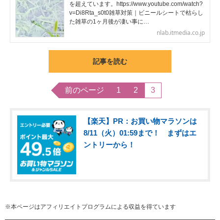
を超えています。https://www.youtube.com/watch?
v=Di8Rta_s0t0雑草対策｜ビニールシートで枯らし
た雑草の1ヶ月後が凄い事に…
nlab.itmedia.co.jp
記事を読む
前のページ
1
2
3
【楽天】PR：お買い物マラソンは
8/11（火）01:59まで！ まずはエ
ントリーから！
※本ページはアフィリエイトプログラムによる収益を得ています