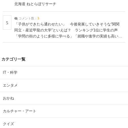
北海道 ねとらぼリサーチ
コメント数：
3
5
「子供ができたら通わせたい」 今後発展していきそうな“関関
同立・産近甲龍の大学”といえば？ ランキング1位に学生の声
「学問の街のように多様に学べる」「就職や進学の実績も高い」
| 大学 ねとらぼリサーチ
カテゴリ一覧
IT・科学
エンタメ
おかね
カルチャー・アート
クイズ