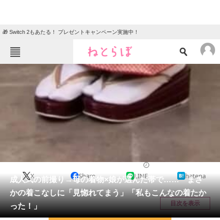
🎁 Switch 2もあたる！ プレゼントキャンペーン実施中！
ねとらぼメニュー
TOP
ニュース
エンタメ
クイズ
グルメ
地域
住まい
教育・育児
動物
リサーチ
ライフスタイル
2025/12/23 19:15（公開）
X
Share
LINE
hatena
会員記事
成人式の前撮り→母の着物×娘が選んだ帯で…… まさ
かの着こなしに「見惚れてまう」「私もこんなの着たか
メディア
目次を表示
った！」
注目記事を集めた総合ページ