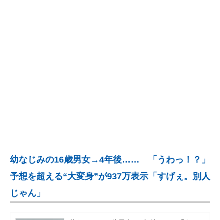
企業向けIT製品の総合サイト
IT製品の技術・比較・事例
製造業のIT導入・活用を支援
モノづくり技術者専門サイト
エレクトロニクス専門サイト
電子設計の基本と応用
エネルギーの専門メディア
幼なじみの16歳男女→4年後…… 「うわっ！？」
建設×テクノロジーの最前線
予想を超える“大変身”が937万表示「すげぇ。別人
ちょっと気になるネットの話題
じゃん」