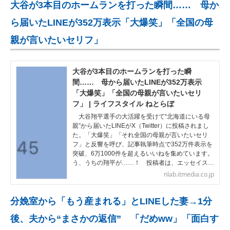
大谷が3本目のホームランを打った瞬間…… 母か
ら届いたLINEが352万表示「大爆笑」「全国の母
親が言いたいセリフ」
大谷が3本目のホームランを打った瞬
間…… 母から届いたLINEが352万表示
「大爆笑」「全国の母親が言いたいセリ
フ」 | ライフスタイル ねとらぼ
大谷翔平選手の大活躍を受けて“北海道にいる母
親”から届いたLINEがX（Twitter）に投稿されまし
た。「大爆笑」「それ全国の母親が言いたいセリ
フ」と反響を呼び、記事執筆時点で352万件表示を
突破、6万1000件を超えるいいねを集めています。
う、うちの翔平が……！ 投稿者は、エッセイス…
nlab.itmedia.co.jp
分娩室から「もう産まれる」とLINEした妻→1分
後、夫から“まさかの返信” 「だめww」「面白す