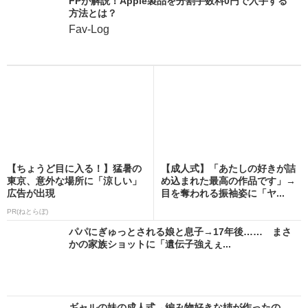
FPが解説！Apple製品を分割手数料0円で入手する
方法とは？
Fav-Log
【ちょうど目に入る！】猛暑の
【成人式】「あたしの好きが詰
東京、意外な場所に「涼しい」
め込まれた最高の作品です」→
広告が出現
目を奪われる振袖姿に「ヤ...
PR(ねとらぼ)
パパにぎゅっとされる娘と息子→17年後…… まさ
かの家族ショットに「遺伝子強えぇ...
ギャルの妹の成人式→編み物好きな姉が作ったの