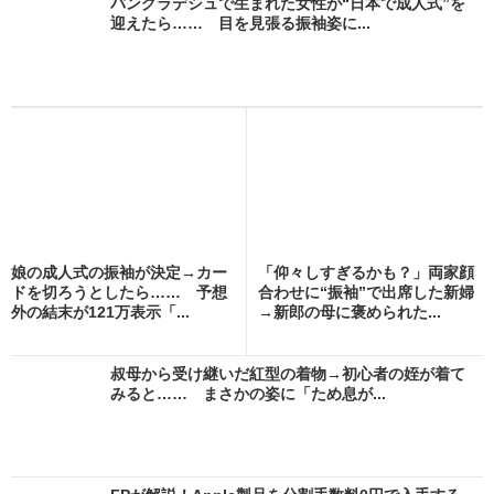
バングラデシュで生まれた女性が“日本で成人式”を
迎えたら…… 目を見張る振袖姿に...
娘の成人式の振袖が決定→カー
「仰々しすぎるかも？」両家顔
ドを切ろうとしたら…… 予想
合わせに“振袖”で出席した新婦
外の結末が121万表示「...
→新郎の母に褒められた...
叔母から受け継いだ紅型の着物→初心者の姪が着て
みると…… まさかの姿に「ため息が...