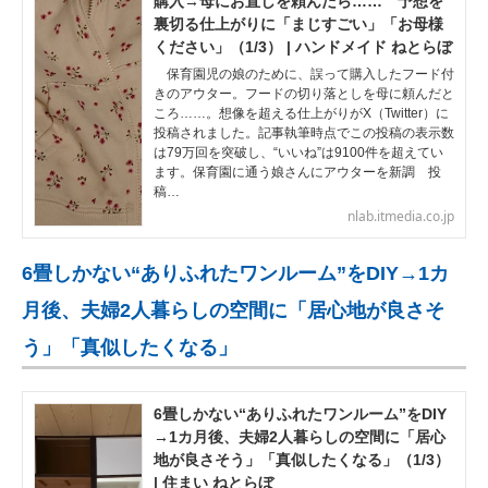
購入→母にお直しを頼んだら…… 予想を
裏切る仕上がりに「まじすごい」「お母様
ください」（1/3） | ハンドメイド ねとらぼ
保育園児の娘のために、誤って購入したフード付
きのアウター。フードの切り落としを母に頼んだと
ころ……。想像を超える仕上がりがX（Twitter）に
投稿されました。記事執筆時点でこの投稿の表示数
は79万回を突破し、“いいね”は9100件を超えてい
ます。保育園に通う娘さんにアウターを新調 投
稿…
nlab.itmedia.co.jp
6畳しかない“ありふれたワンルーム”をDIY→1カ
月後、夫婦2人暮らしの空間に「居心地が良さそ
う」「真似したくなる」
6畳しかない“ありふれたワンルーム”をDIY
→1カ月後、夫婦2人暮らしの空間に「居心
地が良さそう」「真似したくなる」（1/3）
| 住まい ねとらぼ