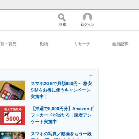
検索
ログイン
教育・育児
動物
リサーチ
会員記事
バイスの未来
好きが集まる 比べて選べる
- PR -
スマホ2GBで月額850円～ 格安
コミュニティ
マーケ×ITの今がよく分かる
SIMをお得に使うキャンペーン
実施中！
【抽選で5,000円分】Amazonギ
・活用を支援
フトカードが当たる！読者アン
ケート実施中
スマホの写真／動画をもう一段