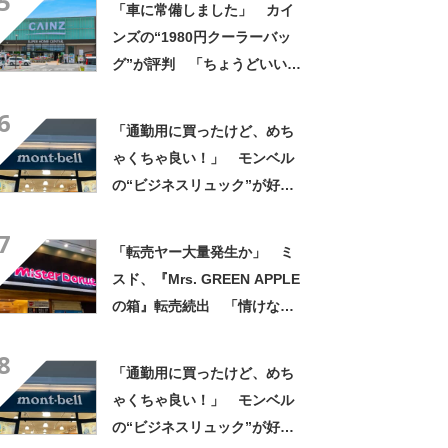
5
「車に常備しました」 カイ
ンズの“1980円クーラーバッ
グ”が評判 「ちょうどいい大
きさ」「保冷剤を止めるベル
6
トが良い」
「通勤用に買ったけど、めち
ゃくちゃ良い！」 モンベル
の“ビジネスリュック”が好
評 「615グラムで軽い」
7
「たくさん入る」「満員電車
「転売ヤー大量発生か」 ミ
に乗りやすくなった」
スド、『Mrs. GREEN APPLE
の箱』転売続出 「情けない
と思わないのかな」「呆れる
8
わ」 2500円での出品も
「通勤用に買ったけど、めち
ゃくちゃ良い！」 モンベル
の“ビジネスリュック”が好