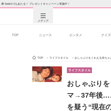
🎁 Switch 2もあたる！ プレゼントキャンペーン実施中！
メディア
TOP
ニュース
エンタメ
クイズ
注目記事を集めた総合ページ
ITの今
TOP
>
ライフスタイル
>
おしゃぶりをくわえる赤ちゃんと寄
ビジネスと働き方のヒント
AI活用
ライフスタイル
おしゃぶりを
ITエンジニア向け専門サイト
企業向けI
マ→37年後
を疑う“現在の