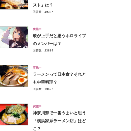
スト」は？
回答数：49387
実施中
歌が上手だと思うホロライブ
のメンバーは？
回答数：23834
実施中
ラーメンって日本食？それと
も中華料理？
回答数：19627
実施中
神奈川県で一番うまいと思う
「横浜家系ラーメン店」はど
こ？