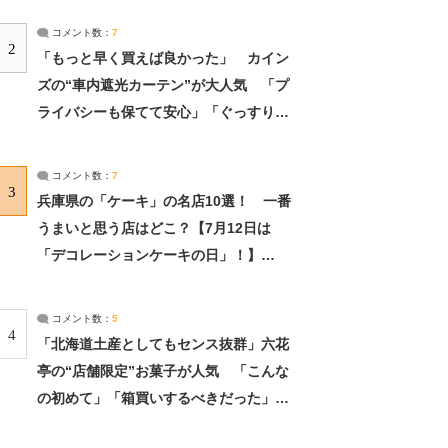
コメント数：
7
2
「もっと早く買えば良かった」 カイン
ズの“車内遮光カーテン”が大人気 「プ
ライバシーも保てて安心」「ぐっすり眠
れました」（2/2） | ライフ ねとらぼリ
サーチ：2ページ目
コメント数：
7
3
兵庫県の「ケーキ」の名店10選！ 一番
うまいと思う店はどこ？【7月12日は
「デコレーションケーキの日」！】
（2/4） | 兵庫県 ねとらぼリサーチ：2ペ
ージ目
コメント数：
5
4
「北海道土産としてもセンス抜群」六花
亭の“店舗限定”お菓子が人気 「こんな
の初めて」「箱買いするべきだった」
（1/2） | 北海道 ねとらぼリサーチ