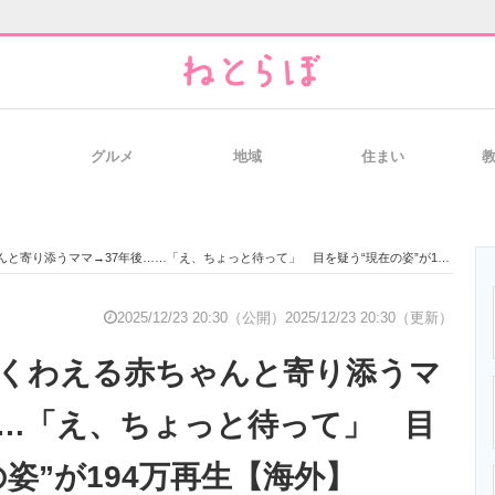
グルメ
地域
住まい
と未来を見通す
スマホと通信の最新トレンド
進化するPCとデ
り添うママ→37年後……「え、ちょっと待って」 目を疑う“現在の姿”が194万再生【海外】
のいまが分かる
企業ITのトレンドを詳説
経営リーダーの
2025/12/23 20:30（公開）
2025/12/23 20:30（更新）
くわえる赤ちゃんと寄り添うマ
T製品の総合サイト
IT製品の技術・比較・事例
製造業のIT導入
……「え、ちょっと待って」 目
姿”が194万再生【海外】