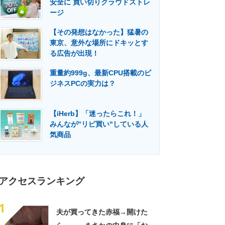
安全に 買い切りクラウドストレ
門メディア
建設×テクノロジーの最前線
ージ
【その発想はなかった】猛暑の
東京、意外な場所にドキッとす
る広告が出現！
重量約999g、最新CPU搭載のビ
ジネスPCの実力は？
【iHerb】「迷ったらこれ！」
みんなが"リピ買い"している人
気商品
アクセスランキング
1
夫が買ってきた赤福→開けた