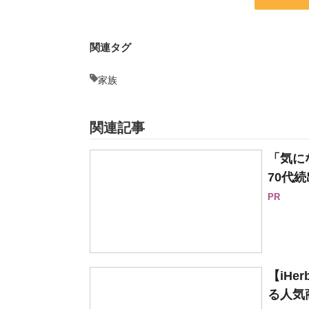
関連タグ
家族
関連記事
「気に
70代続
PR
【iH
る人気