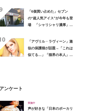
評 「615グラムで軽い」
9
「たくさん入る」「満員電車
「6個買い占めた」セブン
に乗りやすくなった」
の“超人気アイス”が今年も登
場 「シャリシャリ濃厚」
「ちょーーーうまい」「箱で
10
欲しいよこれ」「喫茶店で出
「アヴリル・ラヴィーン」激
てきてもおかしくない」
似の保護猫が話題→「これは
似てる…」「猫界の本人」
「アイラインまで完璧」里親
募集中【海外】
アンケート
実施中
声が好きな「日本のボーカリ