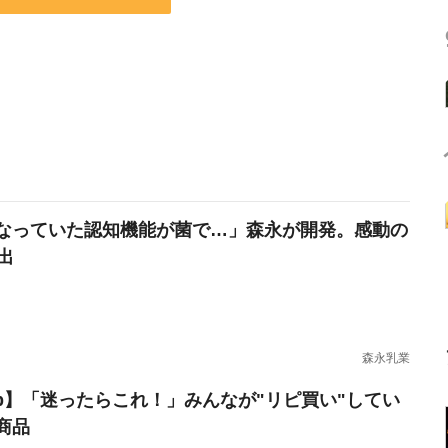
なっていた認知機能が菌で…」森永が開発。感動の
出
森永乳業
erb】「迷ったらこれ！」みんなが"リピ買い"してい
商品