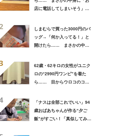
ら…… まさかの中身に「お
店に電話してしまいそう」
「さすがに初めて見ました
2
笑」と107万表示
しまむらで買った3000円のバ
ッグ→「何か入ってる！」と
開けたら…… まさかの中身
に「買いに走った」「コスパ
3
良すぎる」
62歳・62キロの女性がユニク
ロの“2990円ワンピ”を着た
ら…… 目からウロコのコー
デに「全色ほしいくらい」
4
「参考になりました」
「ナスは全部これでいい」94
歳おばあちゃんが作る“夕ご
飯”がすごい！「真似してみま
す」「憧れます」