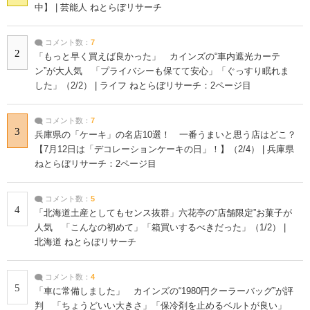
中】 | 芸能人 ねとらぼリサーチ
コメント数：
7
2
「もっと早く買えば良かった」 カインズの“車内遮光カーテ
ン”が大人気 「プライバシーも保てて安心」「ぐっすり眠れま
した」（2/2） | ライフ ねとらぼリサーチ：2ページ目
コメント数：
7
3
兵庫県の「ケーキ」の名店10選！ 一番うまいと思う店はどこ？
【7月12日は「デコレーションケーキの日」！】（2/4） | 兵庫県
ねとらぼリサーチ：2ページ目
コメント数：
5
4
「北海道土産としてもセンス抜群」六花亭の“店舗限定”お菓子が
人気 「こんなの初めて」「箱買いするべきだった」（1/2） |
北海道 ねとらぼリサーチ
コメント数：
4
5
「車に常備しました」 カインズの“1980円クーラーバッグ”が評
判 「ちょうどいい大きさ」「保冷剤を止めるベルトが良い」