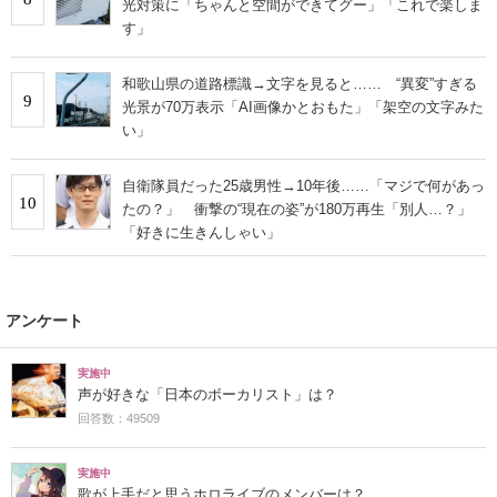
光対策に「ちゃんと空間ができてグー」「これで楽しま
す」
和歌山県の道路標識→文字を見ると…… “異変”すぎる
9
光景が70万表示「AI画像かとおもた」「架空の文字みた
い」
自衛隊員だった25歳男性→10年後……「マジで何があっ
10
たの？」 衝撃の“現在の姿”が180万再生「別人…？」
「好きに生きんしゃい」
アンケート
実施中
声が好きな「日本のボーカリスト」は？
回答数：49509
実施中
歌が上手だと思うホロライブのメンバーは？