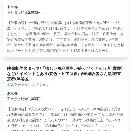
東京都
正社員：時給2,000円～
【仕事内容】<仕事内容> 訪問看護における看護師業務 <求人PR> ・クリ
エーティブカミヤ株式会社は町田市つくし野に本社を構え創業29年を迎え
ました。 ・介護用品の製造・販売、福祉用具の貸与・販売、住宅改修、居
宅介護支援事業所、訪問介護、訪問看護、調剤薬局、就労支援B型事業
所、障がい児通所支援事業所、施設内喫茶店・売店運営、ECサイトなど幅
広いサービスを通じて地域の方の利便性を追及する介護のトータ...
映像制作スタッフ/「嬉しい福利厚生が盛りだくさん!」社員旅行
などのイベントもあり/髪色・ピアス自由/未経験者さん歓迎/東
京都/渋谷区
株式会社アクシスビジョン
東京都
正社員：時給1,300円～
【仕事内容】<求人掲載元>バイトな お任せするのは、Web広告に使用さ
れる動画の編集業務です。 具体的には/ 画質補正やテロップ入力 素材の作
成 色や明るさの調整など 伝わりやすく、見やすい動画に仕上げていきま
す 使用するソフトは、『Adobe Premier Pro』『Adobe Photoshop』