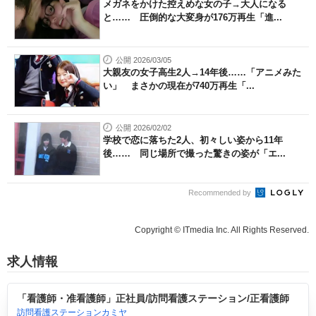
メガネをかけた控えめな女の子→大人になる
と…… 圧倒的な大変身が176万再生「進...
公開 2026/03/05
大親友の女子高生2人→14年後……「アニメみた
い」 まさかの現在が740万再生「...
公開 2026/02/02
学校で恋に落ちた2人、初々しい姿から11年
後…… 同じ場所で撮った驚きの姿が「エ...
Recommended by
Copyright © ITmedia Inc. All Rights Reserved.
求人情報
「看護師・准看護師」正社員/訪問看護ステーション/正看護師
訪問看護ステーションカミヤ