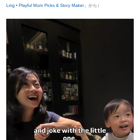
Ling • Playful Mum Picks & Story Maker」
から）