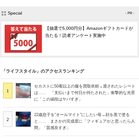
Special
- PR -
【抽選で5,000円分】Amazonギフトカードが
当たる！読者アンケート実施中
「ライフスタイル」のアクセスランキング
セカストに50着以上の服を買取依頼→渡されたレシート
1
は…… 「支払いまで何日か待たされた」衝撃的な光景
に「この値段はヤバすぎ」
22歳息子を“オールマイト”にしたい母→顔を黒で塗る
2
と…… まさかの完成度に「フィギュアかと思ったら人
間」「質感良すぎ」