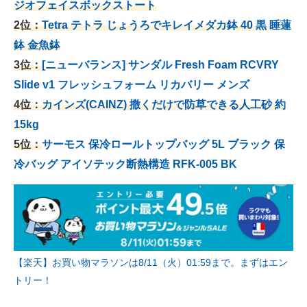
ジオフェイスボックストート
2位：
Tetra テトラ じょうろでキレイメダカ鉢 40
黒 睡蓮
鉢 金魚鉢
3位：
[ニューバランス] サンダル Fresh Foam RCVRY
Slide v1 フレッシュフォーム リカバリー メンズ
4位：
カインズ(CAINZ) 撒くだけで防草できる人工砂 約
15kg
5位：
サーモス 保冷ロールトップバッグ 5L ブラック 保
冷バッグ アイソテック断熱構造 RFK-005 BK
【楽天】お買い物マラソンは8/11（火）01:59まで。まずはエン
トリー！