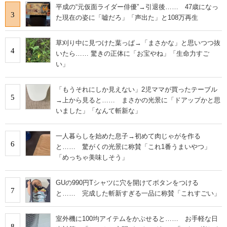
平成の“元仮面ライダー俳優”→引退後…… 47歳になっ
3
た現在の姿に「嘘だろ」「声出た」と108万再生
草刈り中に見つけた葉っぱ→「まさかな」と思いつつ抜
4
いたら…… 驚きの正体に「お宝やね」「生命力すご
い」
「もうそれにしか見えない」2児ママが買ったテーブル
5
→上から見ると…… まさかの光景に「ドアップかと思
いました」「なんて斬新な」
一人暮らしを始めた息子→初めて肉じゃがを作る
6
と…… 驚がくの光景に称賛「これ1番うまいやつ」
「めっちゃ美味しそう」
GUの990円Tシャツに穴を開けてボタンをつける
7
と…… 完成した斬新すぎる一品に称賛「これすごい」
室外機に100均アイテムをかぶせると…… お手軽な日
8