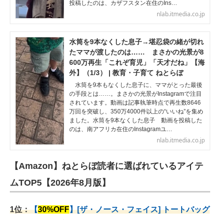
投稿したのは、カザフスタン在住のIns…
nlab.itmedia.co.jp
水筒を9本なくした息子→堪忍袋の緒が切れ
たママが渡したのは…… まさかの光景が8
600万再生「これぞ育児」「天才だね」【海
外】（1/3） | 教育・子育て ねとらぼ
水筒を9本もなくした息子に、ママがとった最後
の手段とは……。まさかの光景がInstagramで注目
されています。動画は記事執筆時点で再生数8646
万回を突破し、350万4000件以上の“いいね”を集め
ました。水筒を9本なくした息子 動画を投稿した
のは、南アフリカ在住のInstagramユ…
nlab.itmedia.co.jp
【Amazon】ねとらぼ読者に選ばれているアイテ
ムTOP5【2026年8月版】
1位：
【
30%OFF
】[ザ・ノース・フェイス] トートバッグ