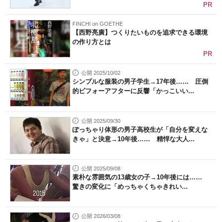
PR
FINCHI on GOETHE
【西野亮廣】つくりたいものを追求できる環境
の作り方とは
PR
公開 2025/10/02
シンプルな服装の男子学生→17年後…… 圧倒
的ビフォーアフターに反響「かっこいい...
公開 2025/09/30
ぽっちゃり体形の男子高校生が「自分を変えな
きゃ」と決意→10年後…… 精悍な大人...
公開 2025/09/08
素朴な雰囲気の13歳女の子→10年後には……
驚きの変化に「めっちゃくちゃきれい...
公開 2026/03/08