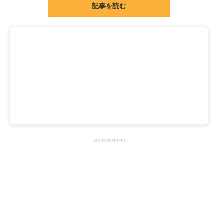
記事を読む
ITの今と未来を見通す
スマホと通信の最新トレンド
進化するPCとデバイスの未来
好きが集まる 比べて選べる
ビジネスと働き方のヒント
AI活用のいまが分かる
advertisement
企業ITのトレンドを詳説
経営リーダーのコミュニティ
マーケ×ITの今がよく分かる
ITエンジニア向け専門サイト