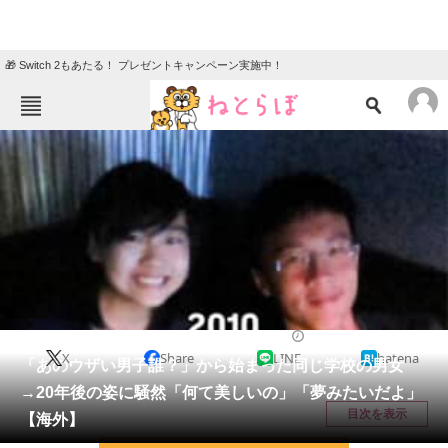
🎁 Switch 2もあたる！ プレゼントキャンペーン実施中！
ねとらぼメニュー
TOP
ニュース
エンタメ
クイズ
グルメ
地域
住まい
教育・育児
動物
リサーチ
ライフスタイル
2025/12/24 20:30（公開）
X
Share
LINE
hatena
会員記事
「あのウザい男子誰？」から始まった同じ学校の男女
→20年後の姿に騒然「何て美しいの」「夢みたいだよ」
メディア
目次を表示
【海外】
注目記事を集めた総合ページ