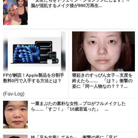
「女友だちをドウェイン・ジョンソンにします」→
脳が混乱するメイク後が990万再生...
FPが解説！Apple製品を分割手
寝起きのすっぴん女子→支度を
数料0円で入手する方法とは？
終えたら…… 「は？」衝撃の
姿に「同一人物なの？？？...
(Fav-Log)
一重まぶたの素朴な女性→プロがフルメイクした
ら……「すご！」「10歳若返った」 ...
妹「兄を女装してみた」→衝撃の姿に「兄ど