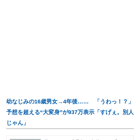
企業向けIT製品の総合サイト
IT製品の技術・比較・事例
製造業のIT導入・活用を支援
モノづくり技術者専門サイト
エレクトロニクス専門サイト
電子設計の基本と応用
エネルギーの専門メディア
幼なじみの16歳男女→4年後…… 「うわっ！？」
建設×テクノロジーの最前線
予想を超える“大変身”が937万表示「すげぇ。別人
ちょっと気になるネットの話題
じゃん」