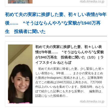
nlab.itmedia.co.jp
初めて夫の実家に挨拶した妻、初々しい表情が9年
後…… “そうはならんやろ”な変貌が1940万再
生 投稿者に聞いた
初めて夫の実家に挨拶した妻、初々しい表
情が9年後…… “そうはならんやろ”な変貌
が1940万再生 投稿者に聞いた（1/3） | ラ
イフスタイル ねとらぼ
初めて夫の実家に帰省した妻。少し緊張した初々
しい表情から、9年後……。まさかの変化をまとめ
た動画がInstagramに投稿されました。記事執筆時
点でこの動画は1940万回以上再生され、7万7000
件以上のいいねを集めています。投稿当時、ねとら
ぼで紹介した記事にも大きな反響が。 編集部は、
話題になった投稿者の…
nlab.itmedia.co.jp