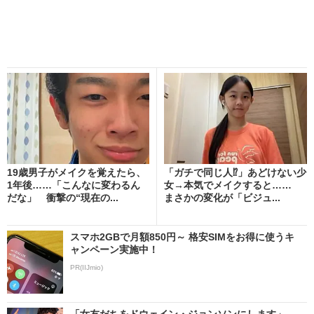
19歳男子がメイクを覚えたら、
「ガチで同じ人⁉」あどけない少
1年後……「こんなに変わるん
女→本気でメイクすると……
だな」 衝撃の“現在の...
まさかの変化が「ビジュ...
スマホ2GBで月額850円～ 格安SIMをお得に使うキ
ャンペーン実施中！
PR(IIJmio)