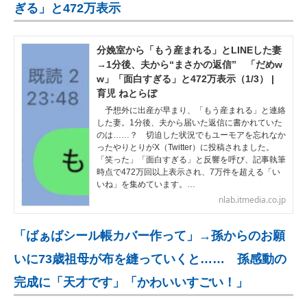
ぎる」と472万表示
分娩室から「もう産まれる」とLINEした妻
→1分後、夫から“まさかの返信” 「だめw
w」「面白すぎる」と472万表示（1/3） |
育児 ねとらぼ
予想外に出産が早まり、「もう産まれる」と連絡
した妻。1分後、夫から届いた返信に書かれていた
のは……？ 切迫した状況でもユーモアを忘れなか
ったやりとりがX（Twitter）に投稿されました。
「笑った」「面白すぎる」と反響を呼び、記事執筆
時点で472万回以上表示され、7万件を超える「い
いね」を集めています。…
nlab.itmedia.co.jp
「ばぁばシール帳カバー作って」→孫からのお願
いに73歳祖母が布を縫っていくと…… 孫感動の
完成に「天才です」「かわいいすごい！」