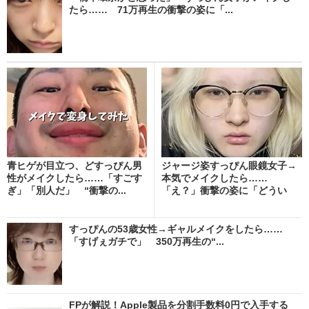
たら…… 71万再生の衝撃の姿に「...
青ヒゲが目立つ、どすっぴん男
ジャージ姿すっぴん眼鏡女子→
性がメイクしたら……「すごす
本気でメイクしたら……
ぎ」「別人だ」 “衝撃の...
「え？」衝撃の姿に「どうい
う...
すっぴんの53歳女性→ギャルメイクをしたら……
「すげぇガチで」 350万再生の“...
FPが解説！Apple製品を分割手数料0円で入手する