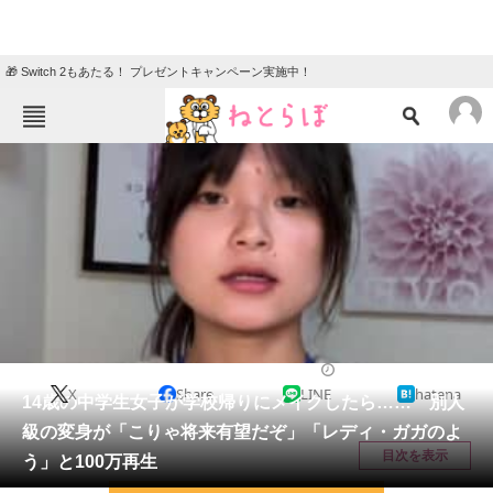
🎁 Switch 2もあたる！ プレゼントキャンペーン実施中！
ねとらぼメニュー
TOP
ニュース
エンタメ
クイズ
グルメ
地域
住まい
教育・育児
動物
リサーチ
美容
2026/02/20 19:15（公開）
X
Share
LINE
hatena
会員記事
14歳の中学生女子が学校帰りにメイクしたら…… 別人
級の変身が「こりゃ将来有望だぞ」「レディ・ガガのよ
メディア
目次を表示
う」と100万再生
注目記事を集めた総合ページ