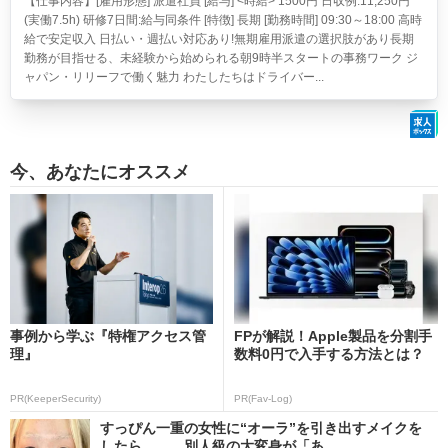
【仕事内容】[雇用形態] 派遣社員 [給与] <時給> 1500円 日収例:11,250円
(実働7.5h) 研修7日間:給与同条件 [特徴] 長期 [勤務時間] 09:30～18:00 高時
給で安定収入 日払い・週払い対応あり!無期雇用派遣の選択肢があり長期
勤務が目指せる、未経験から始められる朝9時半スタートの事務ワーク ジ
ャパン・リリーフで働く魅力 わたしたちはドライバー...
今、あなたにオススメ
事例から学ぶ『特権アクセス管
FPが解説！Apple製品を分割手
理』
数料0円で入手する方法とは？
PR(KeeperSecurity)
PR(Fav-Log)
すっぴん一重の女性に“オーラ”を引き出すメイクを
したら…… 別人級の大変身が「あ...