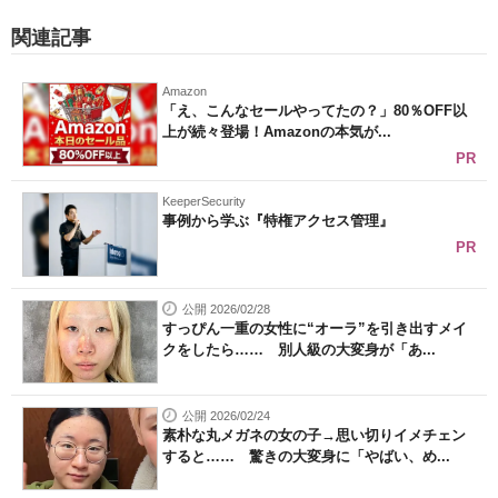
関連記事
Amazon
「え、こんなセールやってたの？」80％OFF以
上が続々登場！Amazonの本気が...
PR
KeeperSecurity
事例から学ぶ『特権アクセス管理』
PR
公開 2026/02/28
すっぴん一重の女性に“オーラ”を引き出すメイ
クをしたら…… 別人級の大変身が「あ...
公開 2026/02/24
素朴な丸メガネの女の子→思い切りイメチェン
すると…… 驚きの大変身に「やばい、め...