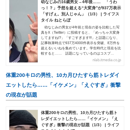
幼なじみの16歳男女→4年後…… 「うわ
っ！？」予想を超える“大変身”が937万表示
「すげぇ。別人じゃん」（1/3） | ライフス
タイル ねとらぼ
幼なじみの男女が4年前と現在の姿を比較した写
真をX（Twitter）に投稿すると、「めっちゃ大変身
してますね!?」「すごすぎます!!!」と話題になり、
記事執筆時点で937万4000件表示を突破、8万件を
超えるいいねを集めています。学生時代と現在を比
較すると…… 話題になっているのはコスプ…
nlab.itmedia.co.jp
体重200キロの男性、10カ月ひたすら筋トレダイ
エットしたら……「イケメン」「えぐすぎ」衝撃
の現在が話題
体重200キロの男性、10カ月ひたすら筋ト
レダイエットしたら……「イケメン」「え
ぐすぎ」衝撃の現在が話題（1/3） | ライフ