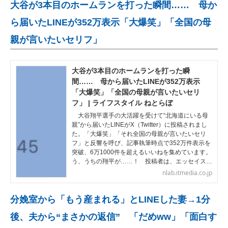
大谷が3本目のホームランを打った瞬間…… 母か
ら届いたLINEが352万表示「大爆笑」「全国の母
親が言いたいセリフ」
大谷が3本目のホームランを打った瞬
間…… 母から届いたLINEが352万表示
「大爆笑」「全国の母親が言いたいセリ
フ」 | ライフスタイル ねとらぼ
大谷翔平選手の大活躍を受けて“北海道にいる母
親”から届いたLINEがX（Twitter）に投稿されまし
た。「大爆笑」「それ全国の母親が言いたいセリ
フ」と反響を呼び、記事執筆時点で352万件表示を
突破、6万1000件を超えるいいねを集めています。
う、うちの翔平が……！ 投稿者は、エッセイス…
nlab.itmedia.co.jp
分娩室から「もう産まれる」とLINEした妻→1分
後、夫から“まさかの返信” 「だめww」「面白す