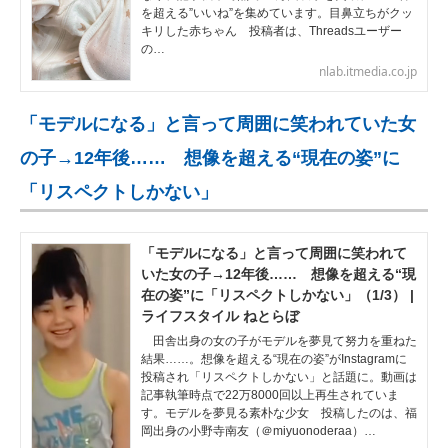
を超える”いいね”を集めています。目鼻立ちがクッ
キリした赤ちゃん 投稿者は、Threadsユーザー
の…
nlab.itmedia.co.jp
「モデルになる」と言って周囲に笑われていた女
の子→12年後…… 想像を超える“現在の姿”に
「リスペクトしかない」
「モデルになる」と言って周囲に笑われて
いた女の子→12年後…… 想像を超える“現
在の姿”に「リスペクトしかない」（1/3） |
ライフスタイル ねとらぼ
田舎出身の女の子がモデルを夢見て努力を重ねた
結果……。想像を超える“現在の姿”がInstagramに
投稿され「リスペクトしかない」と話題に。動画は
記事執筆時点で22万8000回以上再生されていま
す。モデルを夢見る素朴な少女 投稿したのは、福
岡出身の小野寺南友（＠miyuonoderaa）…