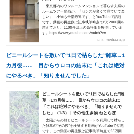
東京都内のワンルームマンションで暮らす夫婦の
ルームツアー動画が、「センスが良くて見ていて楽
しい」「小物も全部秀逸です」とYouTubeで話題
です。動画の再生数は記事執筆時点で6万2000回を
超えており、1100件以上の高評価を獲得していま
す。https://www.youtube.com/watch?v=…
nlab.itmedia.co.jp
ビニールシートを敷いて“1日で枯らした”雑草→1
カ月後…… 目からウロコの結末に「これは絶対
にやるべき」「知りませんでした」
ビニールシートを敷いて“1日で枯らした”雑
草→1カ月後…… 目からウロコの結末に
「これは絶対にやるべき」「知りませんで
した」（1/3） | その他生き物 ねとらぼ
太陽からの熱とビニールシートを利用して枯らし
た雑草の“その後”を検証する動画がYouTubeで話題
です。この動画の再生数は記事執筆時点で23万回