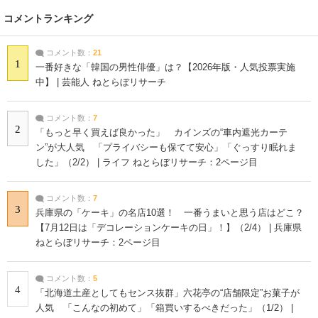
コメントランキング
コメント数：
21
1
一番好きな「韓国の男性俳優」は？【2026年版・人気投票実施
中】 | 芸能人 ねとらぼリサーチ
コメント数：
7
2
「もっと早く買えば良かった」 カインズの“車内遮光カーテ
ン”が大人気 「プライバシーも保てて安心」「ぐっすり眠れま
した」（2/2） | ライフ ねとらぼリサーチ：2ページ目
コメント数：
7
3
兵庫県の「ケーキ」の名店10選！ 一番うまいと思う店はどこ？
【7月12日は「デコレーションケーキの日」！】（2/4） | 兵庫県
ねとらぼリサーチ：2ページ目
コメント数：
5
4
「北海道土産としてもセンス抜群」六花亭の“店舗限定”お菓子が
人気 「こんなの初めて」「箱買いするべきだった」（1/2） |