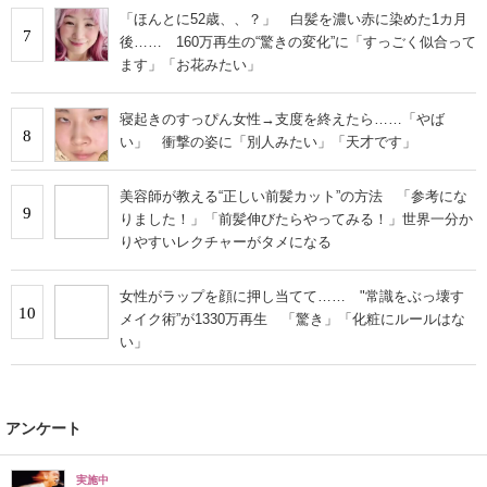
「ほんとに52歳、、？」 白髪を濃い赤に染めた1カ月
7
後…… 160万再生の“驚きの変化”に「すっごく似合って
ます」「お花みたい」
寝起きのすっぴん女性→支度を終えたら……「やば
8
い」 衝撃の姿に「別人みたい」「天才です」
美容師が教える“正しい前髪カット”の方法 「参考にな
9
りました！」「前髪伸びたらやってみる！」世界一分か
りやすいレクチャーがタメになる
女性がラップを顔に押し当てて…… "常識をぶっ壊す
10
メイク術”が1330万再生 「驚き」「化粧にルールはな
い」
アンケート
実施中