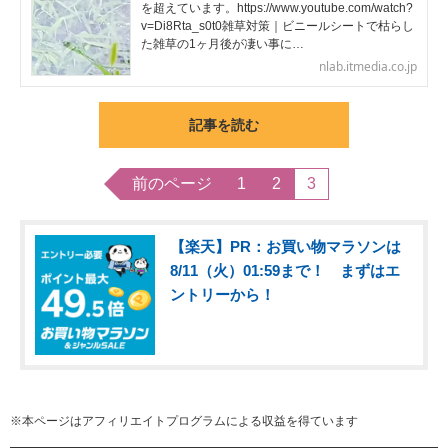
を超えています。https://www.youtube.com/watch?
v=Di8Rta_s0t0雑草対策｜ビニールシートで枯らし
た雑草の1ヶ月後が凄い事に…
nlab.itmedia.co.jp
記事を読む
前のページ
1
2
3
【楽天】PR：お買い物マラソンは
8/11（火）01:59まで！ まずはエ
ントリーから！
※本ページはアフィリエイトプログラムによる収益を得ています