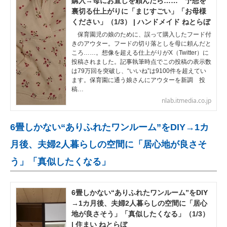
購入→母にお直しを頼んだら…… 予想を
裏切る仕上がりに「まじすごい」「お母様
ください」（1/3） | ハンドメイド ねとらぼ
保育園児の娘のために、誤って購入したフード付
きのアウター。フードの切り落としを母に頼んだと
ころ……。想像を超える仕上がりがX（Twitter）に
投稿されました。記事執筆時点でこの投稿の表示数
は79万回を突破し、“いいね”は9100件を超えてい
ます。保育園に通う娘さんにアウターを新調 投
稿…
nlab.itmedia.co.jp
6畳しかない“ありふれたワンルーム”をDIY→1カ
月後、夫婦2人暮らしの空間に「居心地が良さそ
う」「真似したくなる」
6畳しかない“ありふれたワンルーム”をDIY
→1カ月後、夫婦2人暮らしの空間に「居心
地が良さそう」「真似したくなる」（1/3）
| 住まい ねとらぼ