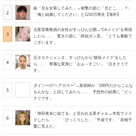
妹「兄を女装してみた」→衝撃の姿に「兄どこ……？」
2
「俺と結婚してください」と1210万再生【海外】
元客室乗務員の女性がすっぴん公開→“CAメイク”を再現
3
したら…… 驚きの姿に「終始ガン見」「とても素敵で
ございます」
元タカラジェンヌ、すっぴんから“娘役メイク”をした
4
ら…… 華麗な変身に「おぉ～すごい」「泣きそうで
す」
ダイソーの“ヘアカラー”→美容師が「100円だからこんな
5
もんかな」と試してみたら…… 予想外の結果に「ビッ
クリです」
「倖田來未に似てる」と言われる黒ギャル→本気でメイ
6
クしたら…… 「びっくりした」「平成です」「若槻千
夏に見えた」