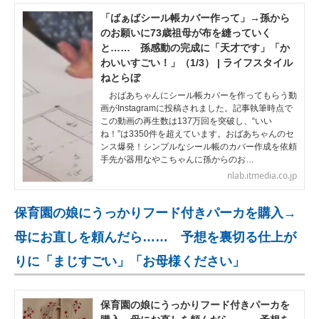
「ばぁばシール帳カバー作って」→孫から
のお願いに73歳祖母が布を縫っていく
と…… 孫感動の完成に「天才です」「か
わいいすごい！」（1/3） | ライフスタイル
ねとらぼ
おばあちゃんにシール帳カバーを作ってもらう動
画がInstagramに投稿されました。記事執筆時点で
この動画の再生数は137万回を突破し、“いい
ね！”は3350件を超えています。おばあちゃんのセ
ンス爆発！シンプルなシール帳のカバー作成を依頼
手先が器用なやこちゃんに孫からのお…
nlab.itmedia.co.jp
保育園の娘にうっかりフード付きパーカを購入→
母にお直しを頼んだら…… 予想を裏切る仕上が
りに「まじすごい」「お母様ください」
保育園の娘にうっかりフード付きパーカを