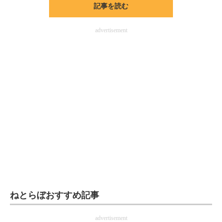
記事を読む
ITの今と未来を見通す
advertisement
スマホと通信の最新トレンド
進化するPCとデバイスの未来
好きが集まる 比べて選べる
ビジネスと働き方のヒント
AI活用のいまが分かる
企業ITのトレンドを詳説
経営リーダーのコミュニティ
マーケ×ITの今がよく分かる
ねとらぼおすすめ記事
ITエンジニア向け専門サイト
advertisement