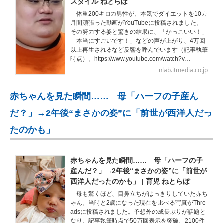
スタイル ねとらぼ
体重200キロの男性が、本気でダイエットを10カ
月間頑張った動画がYouTubeに投稿されました。
その努力する姿と驚きの結果に、「かっこいい！」
「本当にすごいです！」などの声が上がり、4万回
以上再生されるなど反響を呼んでいます（記事執筆
時点）。https://www.youtube.com/watch?v…
nlab.itmedia.co.jp
赤ちゃんを見た瞬間…… 母「ハーフの子産ん
だ？」→2年後“まさかの姿”に「前世が西洋人だっ
たのかも」
赤ちゃんを見た瞬間…… 母「ハーフの子
産んだ？」→2年後“まさかの姿”に「前世が
西洋人だったのかも」 | 育児 ねとらぼ
母も驚くほど、目鼻立ちがはっきりしていた赤ち
ゃん。当時と2歳になった現在を比べる写真がThre
adsに投稿されました。予想外の成長ぶりが話題と
なり、記事執筆時点で50万回表示を突破、2100件