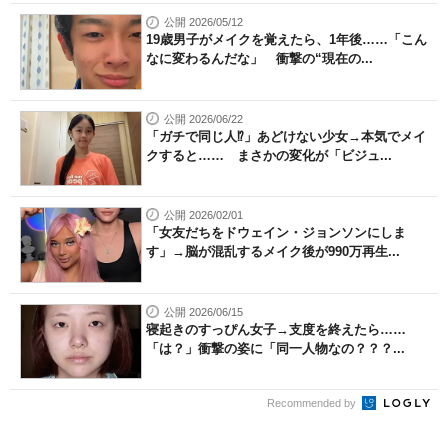
公開 2026/05/12
19歳男子がメイクを覚えたら、1年後……「こん
なに変わるんだな」 衝撃の“現在の...
公開 2026/06/22
「ガチで同じ人⁉」あどけない少女→本気でメイ
クすると…… まさかの変化が「ビジュ...
公開 2026/02/01
「女友だちをドウェイン・ジョンソンにしま
す」→脳が混乱するメイク後が990万再生...
公開 2026/06/15
寝起きのすっぴん女子→支度を終えたら……
「は？」衝撃の姿に「同一人物なの？？？...
Recommended by