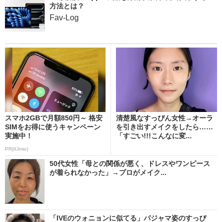
方法とは？
Fav-Log
スマホ2GBで月額850円～ 格安
清楚風なすっぴん女性→オーラ
SIMをお得に使うキャンペーン
を引き出すメイクをしたら……
実施中！
「すごい!!!こんなに変...
PR(IIJmio)
50代女性「母との関係が悪く、ドレスやワンピース
が着られなかった」→プロがメイク...
「IVEのウォニョンに似てる」パジャマ姿のすっぴ