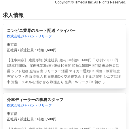
Copyright © ITmedia Inc. All Rights Reserved.
求人情報
コンビニ業界のルート配送ドライバー
株式会社ジャパン・リリーフ
東京都
正社員 / 派遣社員：時給1,600円
【仕事内容】[雇用形態] 派遣社員 [給与] <時給> 1600円 日収例:20,000円
(基本時間8h、深夜残業3h/日) 研修10日間:時給1,500円 [特徴] 未経験者活
躍 シフト勤務 服装自由 フリーター活躍 マイカー通勤OK 研修・教育制度
充実 シフト自由 高収入 即日勤務OK 交通費支給 ミドル活躍中 シニア活躍
中 資格・スキルを活かせる 制服あり 副業・WワークOK 朝ゆっ...
外車ディーラーの事務スタッフ
株式会社ジャパン・リリーフ
東京都
正社員 / 派遣社員：時給1,500円