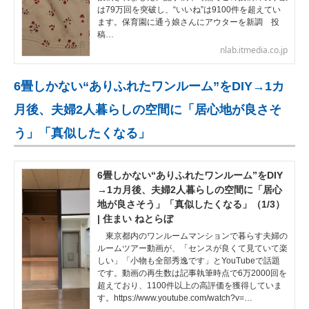
は79万回を突破し、“いいね”は9100件を超えてい
ます。保育園に通う娘さんにアウターを新調 投
稿…
nlab.itmedia.co.jp
6畳しかない“ありふれたワンルーム”をDIY→1カ
月後、夫婦2人暮らしの空間に「居心地が良さそ
う」「真似したくなる」
6畳しかない“ありふれたワンルーム”をDIY
→1カ月後、夫婦2人暮らしの空間に「居心
地が良さそう」「真似したくなる」（1/3）
| 住まい ねとらぼ
東京都内のワンルームマンションで暮らす夫婦の
ルームツアー動画が、「センスが良くて見ていて楽
しい」「小物も全部秀逸です」とYouTubeで話題
です。動画の再生数は記事執筆時点で6万2000回を
超えており、1100件以上の高評価を獲得していま
す。https://www.youtube.com/watch?v=…