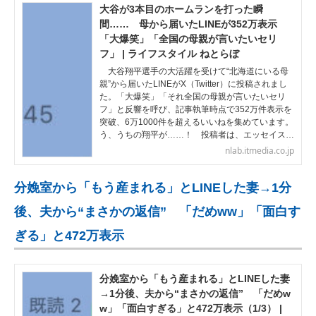
大谷が3本目のホームランを打った瞬
間…… 母から届いたLINEが352万表示
「大爆笑」「全国の母親が言いたいセリ
フ」 | ライフスタイル ねとらぼ
大谷翔平選手の大活躍を受けて“北海道にいる母
親”から届いたLINEがX（Twitter）に投稿されまし
た。「大爆笑」「それ全国の母親が言いたいセリ
フ」と反響を呼び、記事執筆時点で352万件表示を
突破、6万1000件を超えるいいねを集めています。
う、うちの翔平が……！ 投稿者は、エッセイス…
nlab.itmedia.co.jp
分娩室から「もう産まれる」とLINEした妻→1分
後、夫から“まさかの返信” 「だめww」「面白す
ぎる」と472万表示
分娩室から「もう産まれる」とLINEした妻
→1分後、夫から“まさかの返信” 「だめw
w」「面白すぎる」と472万表示（1/3） |