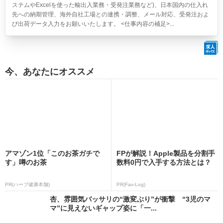
ステムやExcelを使った輸出入業務・受発注業務など)、日本国内の仕入れ
先への納期管理、海外自社工場との連携・調整、メール対応、受発注およ
び出荷データ入力をお願いいたします。 <仕事内容の補足>...
今、あなたにオススメ
アマゾン1位「このお茶ガチで
FPが解説！Apple製品を分割手
す」噂のお茶
数料0円で入手する方法とは？
PR(ハーブ健康本舗)
PR(Fav-Log)
杏、雰囲気バッサリの“激変ぶり”が衝撃 “3児のマ
マ”に見えないギャップ姿に「一...