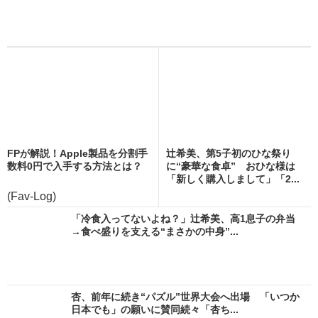
FPが解説！Apple製品を分割手
辻希美、第5子初のひな祭り
数料0円で入手する方法とは？
に“豪華な食卓” おひな様は
「新しく購入しまして」「2...
(Fav-Log)
「冷食入ってないよね？」辻希美、高1息子の弁当
→食べ盛りを支える“まさかの中身”...
杏、前年に続き“パズル”世界大会へ出場 「いつか
日本でも」の願いに賛同続々「杏ち...