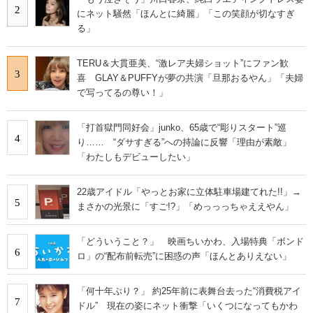
2
にネット騒然「ほんとに綺麗」「この笑顔が切なすぎ
る」
TERU＆大貫亜美、“激レア夫婦ショット”にファン歓
3
喜 GLAY＆PUFFYが夢の共演「旦那おるやん」「夫婦
で写ってるの尊い！」
「打首獄門同好会」junko、65歳で“彫りスタート”巡
4
り…… “ダサすぎる”への持論に反響「理由が素敵」
「わたしもデビューしたい」
22歳アイドル「やっとお家に立体駐車場建てれた!!」→
5
まさかの光景に「すご!?」「めっっっちゃええやん」
「どういうこと？」 映画ちいかわ、入場特典「ボンド
6
ロ」の“配布前転売”に困惑の声「ほんとありえない」
「何十年ぶり？」 約25年前に表舞台去った“消費税アイ
7
ドル” 現在の姿にネット衝撃「いくつになってもかわ