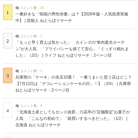
コメント数：
21
1
一番好きな「韓国の男性俳優」は？【2026年版・人気投票実施
中】 | 芸能人 ねとらぼリサーチ
コメント数：
7
2
「もっと早く買えば良かった」 カインズの“車内遮光カーテ
ン”が大人気 「プライバシーも保てて安心」「ぐっすり眠れま
した」（2/2） | ライフ ねとらぼリサーチ：2ページ目
コメント数：
7
3
兵庫県の「ケーキ」の名店10選！ 一番うまいと思う店はどこ？
【7月12日は「デコレーションケーキの日」！】（2/4） | 兵庫県
ねとらぼリサーチ：2ページ目
コメント数：
5
4
「北海道土産としてもセンス抜群」六花亭の“店舗限定”お菓子が
人気 「こんなの初めて」「箱買いするべきだった」（1/2） |
北海道 ねとらぼリサーチ