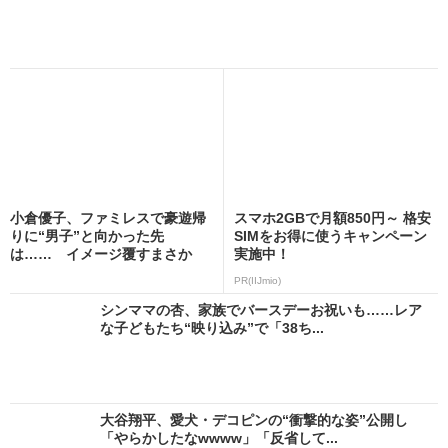
小倉優子、ファミレスで豪遊帰
スマホ2GBで月額850円～ 格安
りに“男子”と向かった先
SIMをお得に使うキャンペーン
は…… イメージ覆すまさか
実施中！
の...
PR(IIJmio)
シンママの杏、家族でバースデーお祝いも……レア
な子どもたち“映り込み”で「38ち...
大谷翔平、愛犬・デコピンの“衝撃的な姿”公開し
「やらかしたなwwww」「反省して...