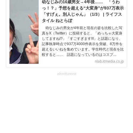
幼なじみの16歳男女→4年後…… 「うわ
っ！？」予想を超える“大変身”が937万表示
「すげぇ。別人じゃん」（1/3） | ライフス
タイル ねとらぼ
幼なじみの男女が4年前と現在の姿を比較した写
真をX（Twitter）に投稿すると、「めっちゃ大変身
してますね!?」「すごすぎます!!!」と話題になり、
記事執筆時点で937万4000件表示を突破、8万件を
超えるいいねを集めています。学生時代と現在を比
較すると…… 話題になっているのはコスプ…
nlab.itmedia.co.jp
advertisement