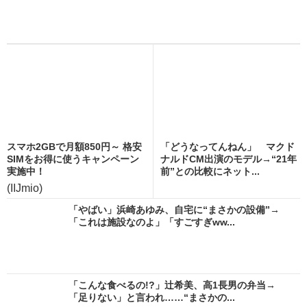
スマホ2GBで月額850円～ 格安
「どうなってんねん」 マクド
SIMをお得に使うキャンペーン
ナルドCM出演のモデル→“21年
実施中！
前”との比較にネット...
(IIJmio)
「やばい」浜崎あゆみ、自宅に“まさかの設備”→
「これは施設なのよ」「すごすぎww...
「こんな食べるの!?」辻希美、高1長男の弁当→
「足りない」と言われ……“まさかの...