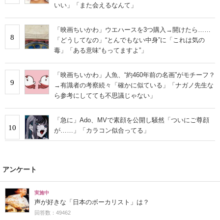
いい」「また会えるなんて」
「映画ちいかわ」ウエハースを3つ購入→開けたら……
8
「どうしてなの」“とんでもない中身”に「これは気の
毒」「ある意味“もってますよ”」
「映画ちいかわ」人魚、“約460年前の名画”がモチーフ？
9
→有識者の考察続々「確かに似ている」「ナガノ先生な
ら参考にしてても不思議じゃない」
「急に」Ado、MVで素顔を公開し騒然「ついにご尊顔
10
が……」「カラコン似合ってる」
アンケート
実施中
声が好きな「日本のボーカリスト」は？
回答数：49462