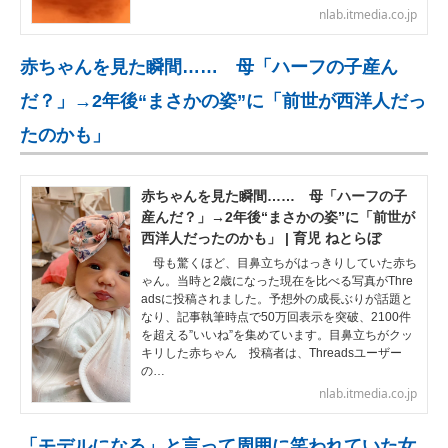
nlab.itmedia.co.jp
赤ちゃんを見た瞬間…… 母「ハーフの子産ん
だ？」→2年後“まさかの姿”に「前世が西洋人だっ
たのかも」
赤ちゃんを見た瞬間…… 母「ハーフの子
産んだ？」→2年後“まさかの姿”に「前世が
西洋人だったのかも」 | 育児 ねとらぼ
母も驚くほど、目鼻立ちがはっきりしていた赤ち
ゃん。当時と2歳になった現在を比べる写真がThre
adsに投稿されました。予想外の成長ぶりが話題と
なり、記事執筆時点で50万回表示を突破、2100件
を超える”いいね”を集めています。目鼻立ちがクッ
キリした赤ちゃん 投稿者は、Threadsユーザー
の…
nlab.itmedia.co.jp
「モデルになる」と言って周囲に笑われていた女