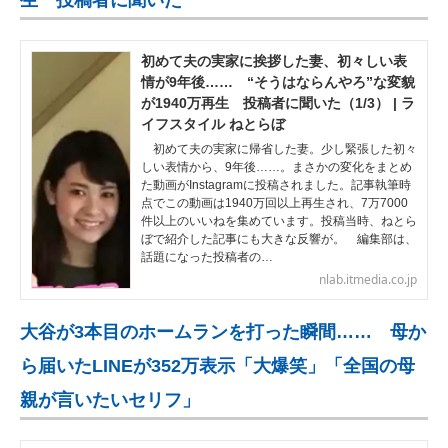
生 投稿者に聞いた
初めて夫の実家に挨拶した妻、初々しい表
情が9年後…… “そうはならんやろ”な変貌
が1940万再生 投稿者に聞いた（1/3） | ラ
イフスタイル ねとらぼ
初めて夫の実家に帰省した妻。少し緊張した初々
しい表情から、9年後……。まさかの変化をまとめ
た動画がInstagramに投稿されました。記事執筆時
点でこの動画は1940万回以上再生され、7万7000
件以上のいいねを集めています。投稿当時、ねとら
ぼで紹介した記事にも大きな反響が。 編集部は、
話題になった投稿者の…
nlab.itmedia.co.jp
大谷が3本目のホームランを打った瞬間…… 母か
ら届いたLINEが352万表示「大爆笑」「全国の母
親が言いたいセリフ」