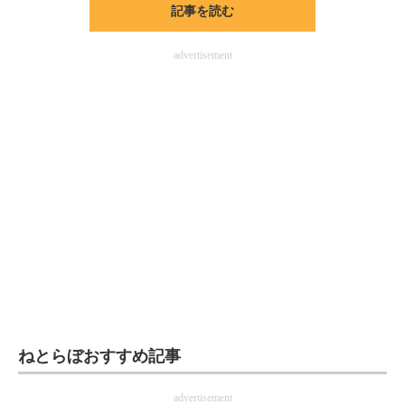
記事を読む
ITの今と未来を見通す
advertisement
スマホと通信の最新トレンド
進化するPCとデバイスの未来
好きが集まる 比べて選べる
ビジネスと働き方のヒント
AI活用のいまが分かる
企業ITのトレンドを詳説
経営リーダーのコミュニティ
マーケ×ITの今がよく分かる
ねとらぼおすすめ記事
ITエンジニア向け専門サイト
advertisement