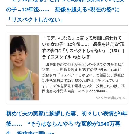
の子→12年後…… 想像を超える“現在の姿”に
「リスペクトしかない」
「モデルになる」と言って周囲に笑われて
いた女の子→12年後…… 想像を超える“現
在の姿”に「リスペクトしかない」（1/3） |
ライフスタイル ねとらぼ
田舎出身の女の子がモデルを夢見て努力を重ねた
結果……。想像を超える“現在の姿”がInstagramに
投稿され「リスペクトしかない」と話題に。動画は
記事執筆時点で22万8000回以上再生されていま
す。モデルを夢見る素朴な少女 投稿したのは、福
岡出身の小野寺南友（＠miyuonoderaa）…
nlab.itmedia.co.jp
初めて夫の実家に挨拶した妻、初々しい表情が9年
後…… “そうはならんやろ”な変貌が1940万再