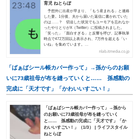
育児 ねとらぼ
予想外に出産が早まり、「もう産まれる」と連絡
した妻。1分後、夫から届いた返信に書かれていた
のは……？ 切迫した状況でもユーモアを忘れなか
ったやりとりがX（Twitter）に投稿されました。
「笑った」「面白すぎる」と反響を呼び、記事執筆
時点で472万回以上表示され、7万件を超える「い
いね」を集めています。…
nlab.itmedia.co.jp
「ばぁばシール帳カバー作って」→孫からのお願
いに73歳祖母が布を縫っていくと…… 孫感動の
完成に「天才です」「かわいいすごい！」
「ばぁばシール帳カバー作って」→孫から
のお願いに73歳祖母が布を縫っていく
と…… 孫感動の完成に「天才です」「か
わいいすごい！」（1/3） | ライフスタイル
ねとらぼ