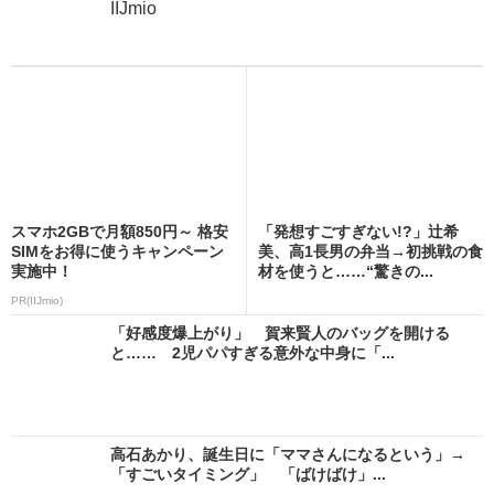
IIJmio
スマホ2GBで月額850円～ 格安
「発想すごすぎない!?」辻希
SIMをお得に使うキャンペーン
美、高1長男の弁当→初挑戦の食
実施中！
材を使うと……“驚きの...
PR(IIJmio)
「好感度爆上がり」 賀来賢人のバッグを開ける
と…… 2児パパすぎる意外な中身に「...
高石あかり、誕生日に「ママさんになるという」→
「すごいタイミング」 「ばけばけ」...