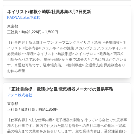
ネイリスト/箱根ケ崎駅/社員募集/8月7日更新
KAONAILplus中原店
東京都
正社員：時給1,226円～1,500円
【仕事内容】新店舗オープン オープニングネイリスト急募! <募集職種> ネ
イリスト <仕事内容> ジェルネイルの施術 スカルプチュア,ジェルネイル <
必要経験> <業種> ネイリスト <施設形態> ネイルサロン <勤務地> 西武立
川駅からバスで20分、箱根ヶ崎駅から車で10分のところに当店がございま
す。車通勤可能です。駐車場完備。 <福利厚生> 交通費支給 昇給制度有り
お休み希望...
「正社員前提」電話少な目/電気機器メーカでの貿易事務
アデコ株式会社
東京都
正社員 / 派遣社員：時給1,850円
【仕事内容】<主な仕事内容> 電子機器の製造を行っている会社での貿易事
務のお仕事です。国内で仕入れた部品を海外への自社工場への輸出～完成
品の輸入までの業務をお任せいたします。主な業務内容は、受発注業務(シ