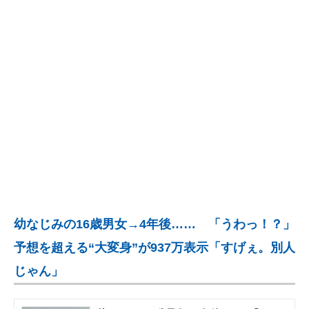
企業向けIT製品の総合サイト
IT製品の技術・比較・事例
製造業のIT導入・活用を支援
モノづくり技術者専門サイト
エレクトロニクス専門サイト
電子設計の基本と応用
エネルギーの専門メディア
幼なじみの16歳男女→4年後…… 「うわっ！？」
建設×テクノロジーの最前線
予想を超える“大変身”が937万表示「すげぇ。別人
ちょっと気になるネットの話題
じゃん」