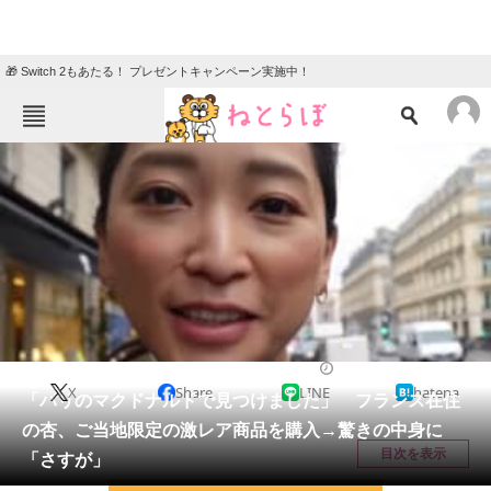
🎁 Switch 2もあたる！ プレゼントキャンペーン実施中！
ねとらぼメニュー
TOP
ニュース
エンタメ
クイズ
グルメ
地域
住まい
教育・育児
動物
リサーチ
エンタメ
2026/03/16 21:22（公開）
X
Share
LINE
hatena
会員記事
「パリのマクドナルドで見つけました」 フランス在住
の杏、ご当地限定の激レア商品を購入→驚きの中身に
メディア
目次を表示
「さすが」
注目記事を集めた総合ページ