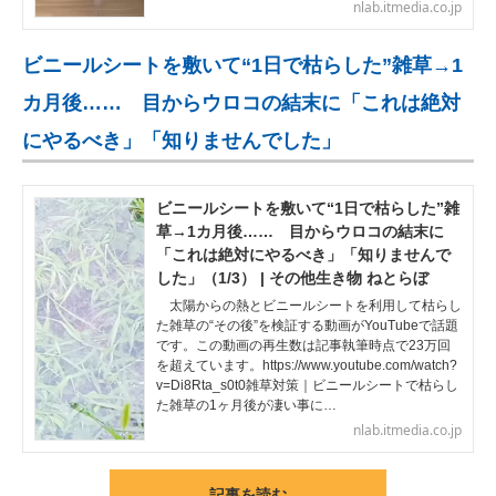
nlab.itmedia.co.jp
ビニールシートを敷いて“1日で枯らした”雑草→1
カ月後…… 目からウロコの結末に「これは絶対
にやるべき」「知りませんでした」
ビニールシートを敷いて“1日で枯らした”雑
草→1カ月後…… 目からウロコの結末に
「これは絶対にやるべき」「知りませんで
した」（1/3） | その他生き物 ねとらぼ
太陽からの熱とビニールシートを利用して枯らし
た雑草の“その後”を検証する動画がYouTubeで話題
です。この動画の再生数は記事執筆時点で23万回
を超えています。https://www.youtube.com/watch?
v=Di8Rta_s0t0雑草対策｜ビニールシートで枯らし
た雑草の1ヶ月後が凄い事に…
nlab.itmedia.co.jp
記事を読む