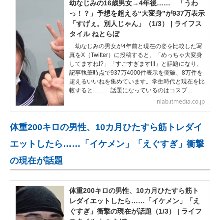
幼なじみの16歳男女→4年後…… 「うわ
っ！？」予想を超える“大変身”が937万表示
「すげぇ。別人じゃん」（1/3） | ライフス
タイル ねとらぼ
幼なじみの男女が4年前と現在の姿を比較した写
真をX（Twitter）に投稿すると、「めっちゃ大変身
してますね!?」「すごすぎます!!!」と話題になり、
記事執筆時点で937万4000件表示を突破、8万件を
超えるいいねを集めています。学生時代と現在を比
較すると…… 話題になっているのはコスプ…
nlab.itmedia.co.jp
体重200キロの男性、10カ月ひたすら筋トレダイ
エットしたら……「イケメン」「えぐすぎ」衝撃
の現在が話題
体重200キロの男性、10カ月ひたすら筋ト
レダイエットしたら……「イケメン」「え
ぐすぎ」衝撃の現在が話題（1/3） | ライフ