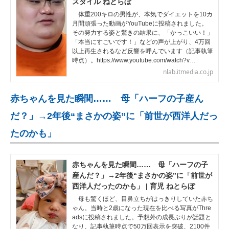
スタイル ねとらぼ
体重200キロの男性が、本気でダイエットを10カ
月間頑張った動画がYouTubeに投稿されました。
その努力する姿と驚きの結果に、「かっこいい！」
「本当にすごいです！」などの声が上がり、4万回
以上再生されるなど反響を呼んでいます（記事執筆
時点）。https://www.youtube.com/watch?v…
nlab.itmedia.co.jp
赤ちゃんを見た瞬間…… 母「ハーフの子産ん
だ？」→2年後“まさかの姿”に「前世が西洋人だっ
たのかも」
赤ちゃんを見た瞬間…… 母「ハーフの子
産んだ？」→2年後“まさかの姿”に「前世が
西洋人だったのかも」 | 育児 ねとらぼ
母も驚くほど、目鼻立ちがはっきりしていた赤ち
ゃん。当時と2歳になった現在を比べる写真がThre
adsに投稿されました。予想外の成長ぶりが話題と
なり、記事執筆時点で50万回表示を突破、2100件