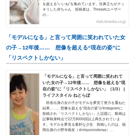
を超える”いいね”を集めています。目鼻立ちがクッ
キリした赤ちゃん 投稿者は、Threadsユーザー
の…
nlab.itmedia.co.jp
「モデルになる」と言って周囲に笑われていた女
の子→12年後…… 想像を超える“現在の姿”に
「リスペクトしかない」
「モデルになる」と言って周囲に笑われて
いた女の子→12年後…… 想像を超える“現
在の姿”に「リスペクトしかない」（1/3） |
ライフスタイル ねとらぼ
田舎出身の女の子がモデルを夢見て努力を重ねた
結果……。想像を超える“現在の姿”がInstagramに
投稿され「リスペクトしかない」と話題に。動画は
記事執筆時点で22万8000回以上再生されていま
す。モデルを夢見る素朴な少女 投稿したのは、福
岡出身の小野寺南友（＠miyuonoderaa）…