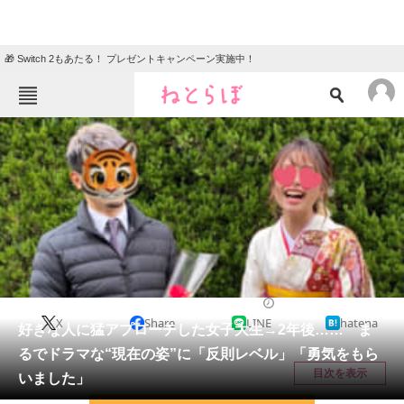
🎁 Switch 2もあたる！ プレゼントキャンペーン実施中！
ねとらぼメニュー
TOP
ニュース
エンタメ
クイズ
グルメ
地域
住まい
教育・育児
動物
リサーチ
ライフスタイル
2026/04/12 19:15（公開）
X
Share
LINE
hatena
会員記事
好きな人に猛アプローチした女子大生→2年後…… ま
るでドラマな“現在の姿”に「反則レベル」「勇気をもら
メディア
目次を表示
いました」
注目記事を集めた総合ページ