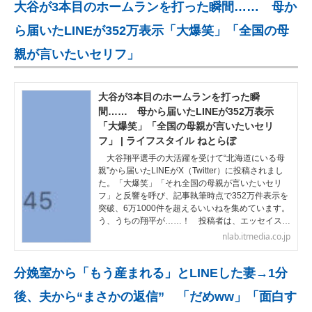
大谷が3本目のホームランを打った瞬間…… 母か
ら届いたLINEが352万表示「大爆笑」「全国の母
親が言いたいセリフ」
大谷が3本目のホームランを打った瞬
間…… 母から届いたLINEが352万表示
「大爆笑」「全国の母親が言いたいセリ
フ」 | ライフスタイル ねとらぼ
大谷翔平選手の大活躍を受けて“北海道にいる母
親”から届いたLINEがX（Twitter）に投稿されまし
た。「大爆笑」「それ全国の母親が言いたいセリ
フ」と反響を呼び、記事執筆時点で352万件表示を
突破、6万1000件を超えるいいねを集めています。
う、うちの翔平が……！ 投稿者は、エッセイス…
nlab.itmedia.co.jp
分娩室から「もう産まれる」とLINEした妻→1分
後、夫から“まさかの返信” 「だめww」「面白す