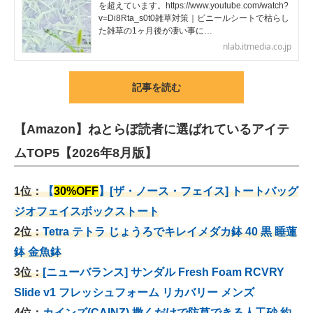
を超えています。https://www.youtube.com/watch?
v=Di8Rta_s0t0雑草対策｜ビニールシートで枯らし
た雑草の1ヶ月後が凄い事に…
nlab.itmedia.co.jp
記事を読む
【Amazon】ねとらぼ読者に選ばれているアイテ
ムTOP5【2026年8月版】
1位：
【
30%OFF
】[ザ・ノース・フェイス] トートバッグ
ジオフェイスボックストート
2位：
Tetra テトラ じょうろでキレイメダカ鉢 40
黒 睡蓮
鉢 金魚鉢
3位：
[ニューバランス] サンダル Fresh Foam RCVRY
Slide v1 フレッシュフォーム リカバリー メンズ
4位：
カインズ(CAINZ) 撒くだけで防草できる人工砂 約