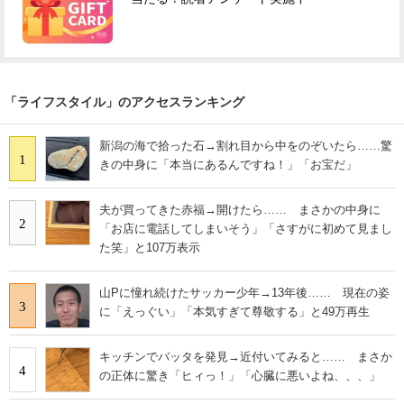
「ライフスタイル」のアクセスランキング
新潟の海で拾った石→割れ目から中をのぞいたら……驚
1
きの中身に「本当にあるんですね！」「お宝だ」
夫が買ってきた赤福→開けたら…… まさかの中身に
2
「お店に電話してしまいそう」「さすがに初めて見まし
た笑」と107万表示
山Pに憧れ続けたサッカー少年→13年後…… 現在の姿
3
に「えっぐい」「本気すぎて尊敬する」と49万再生
キッチンでバッタを発見→近付いてみると…… まさか
4
の正体に驚き「ヒィっ！」「心臓に悪いよね、、、」