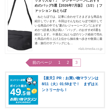
ッタリ入る！」 レジャーシーンにおすす
めのバッグ5選【2026年7月版】（1/2） | フ
ァッション ねとらぼ
ねとらぼでは、記事に合わせてさまざまな商品を
紹介しています。今回はそんなねとらぼで紹介して
いる商品の中でも“夏のレジャーシーズン”におすす
めかつ読者人気が高い「バッグ」のおすすめ5選を
紹介します。※過去にねとらぼのリンク経由で売れ
た商品の売り上げ上位から抽出食べ歩きや散策に最
適：旅行のサブバッグにも…
nlab.itmedia.co.jp
前のページ
1
2
3
【楽天】PR：お買い物マラソンは
8/11（火）01:59まで！ まずはエ
ントリーから！