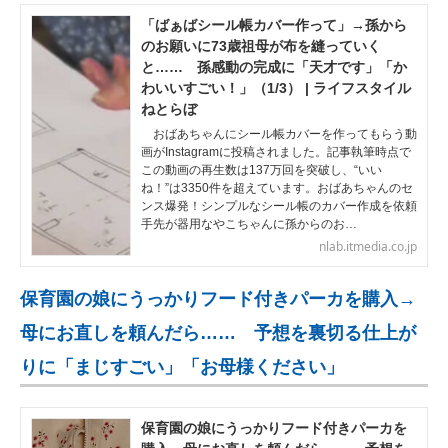
「ばぁばシール帳カバー作って」→孫から
のお願いに73歳祖母が布を縫っていく
と…… 孫感動の完成に「天才です」「か
わいいすごい！」（1/3） | ライフスタイル
ねとらぼ
おばあちゃんにシール帳カバーを作ってもらう動
画がInstagramに投稿されました。記事執筆時点で
この動画の再生数は137万回を突破し、“いい
ね！”は3350件を超えています。おばあちゃんのセ
ンス爆発！シンプルなシール帳のカバー作成を依頼
手先が器用なやこちゃんに孫からのお…
nlab.itmedia.co.jp
保育園の娘にうっかりフード付きパーカを購入→
母にお直しを頼んだら…… 予想を裏切る仕上が
りに「まじすごい」「お母様ください」
保育園の娘にうっかりフード付きパーカを