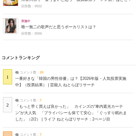
回答数：8502
実施中
唯一無二の歌声だと思うボーカリストは？
回答数：8066
コメントランキング
コメント数：
20
1
一番好きな「韓国の男性俳優」は？【2026年版・人気投票実施
中】（投票結果） | 芸能人 ねとらぼリサーチ
コメント数：
7
2
「もっと早く買えば良かった」 カインズの“車内遮光カーテ
ン”が大人気 「プライバシーも保てて安心」「ぐっすり眠れま
した」（2/2） | ライフ ねとらぼリサーチ：2ページ目
コメント数：
7