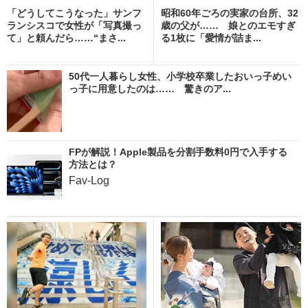
「どうしてこうなった」サンフ
昭和60年ごろの実家の台所、32
ランシスコで女性が「写真撮っ
歳の父が…… 娘とのエモすぎ
て」と頼んだら……“まさ...
る1枚に「愛情が詰ま...
50代一人暮らし女性、小学校卒業したおいっ子めい
っ子に用意したのは…… 驚きのア...
FPが解説！Apple製品を分割手数料0円で入手する
方法とは？
Fav-Log