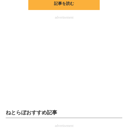
記事を読む
ITの今と未来を見通す
advertisement
スマホと通信の最新トレンド
進化するPCとデバイスの未来
好きが集まる 比べて選べる
ビジネスと働き方のヒント
AI活用のいまが分かる
企業ITのトレンドを詳説
経営リーダーのコミュニティ
マーケ×ITの今がよく分かる
ねとらぼおすすめ記事
ITエンジニア向け専門サイト
advertisement