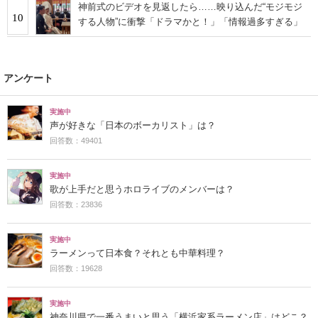
神前式のビデオを見返したら……映り込んだ“モジモジ
10
する人物”に衝撃「ドラマかと！」「情報過多すぎる」
アンケート
実施中
声が好きな「日本のボーカリスト」は？
回答数：49401
実施中
歌が上手だと思うホロライブのメンバーは？
回答数：23836
実施中
ラーメンって日本食？それとも中華料理？
回答数：19628
実施中
神奈川県で一番うまいと思う「横浜家系ラーメン店」はどこ？