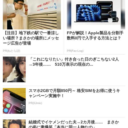
【注目】地下鉄の駅で一番涼し
FPが解説！Apple製品を分割手
い場所？まさかの場所にメッセ
数料0円で入手する方法とは？
ージ広告が登場
PR(ねとらぼ)
PR(Fav-Log)
「これになりたい」付き合った日のぎこちない2人
→3年後…… 510万表示の現在の...
スマホ2GBで月額850円～ 格安SIMをお得に使うキ
ャンペーン実施中！
PR(IIJmio)
結婚式でイケメンだった夫→2カ月後…… まさか
の姿に妻爆笑「本当に同一人物なの」...