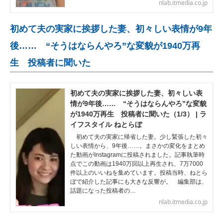
nlab.itmedia.co.jp
初めて夫の実家に挨拶した妻、初々しい表情が9年
後…… “そうはならんやろ”な変貌が1940万再
生 投稿者に聞いた
初めて夫の実家に挨拶した妻、初々しい表
情が9年後…… “そうはならんやろ”な変貌
が1940万再生 投稿者に聞いた（1/3） | ラ
イフスタイル ねとらぼ
初めて夫の実家に帰省した妻。少し緊張した初々
しい表情から、9年後……。まさかの変化をまとめ
た動画がInstagramに投稿されました。記事執筆時
点でこの動画は1940万回以上再生され、7万7000
件以上のいいねを集めています。投稿当時、ねとら
ぼで紹介した記事にも大きな反響が。 編集部は、
話題になった投稿者の…
nlab.itmedia.co.jp