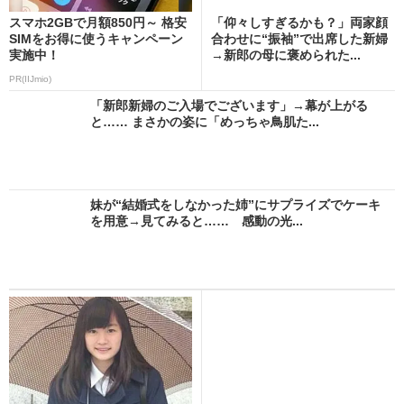
スマホ2GBで月額850円～ 格安
「仰々しすぎるかも？」両家顔
SIMをお得に使うキャンペーン
合わせに“振袖”で出席した新婦
実施中！
→新郎の母に褒められた...
PR(IIJmio)
「新郎新婦のご入場でございます」→幕が上がる
と…… まさかの姿に「めっちゃ鳥肌た...
妹が“結婚式をしなかった姉”にサプライズでケーキ
を用意→見てみると…… 感動の光...