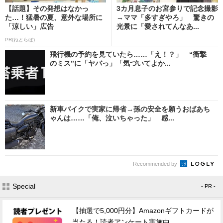
【話題】その発想はなかっ
3カ月息子のお宮参りで記念撮影
た…！猛暑の夏、意外な場所に
→ママ「多すぎやろ」 驚きの
「涼しい」広告
光景に「愛されてんなあ...
PR(ねとらぼ)
飛行機の予約を見ていたら……「え！？」 “衝撃
のミス”に「ヤバっ」「気づいてよか...
新車バイクで実家に帰省→孫の安全を願うおばあち
ゃんは……「俺、泣いちゃった」 感...
Recommended by
Special
- PR -
【抽選で5,000円分】Amazonギフトカードが
当たる！読者アンケート実施中