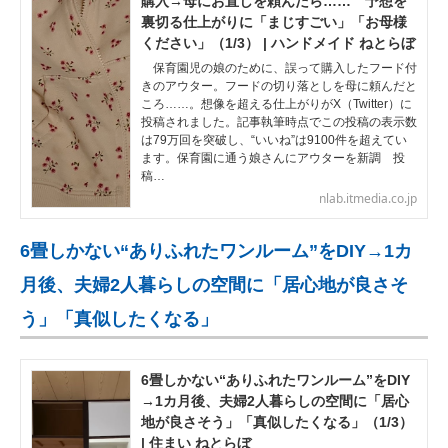
購入→母にお直しを頼んだら…… 予想を
裏切る仕上がりに「まじすごい」「お母様
ください」（1/3） | ハンドメイド ねとらぼ
保育園児の娘のために、誤って購入したフード付
きのアウター。フードの切り落としを母に頼んだと
ころ……。想像を超える仕上がりがX（Twitter）に
投稿されました。記事執筆時点でこの投稿の表示数
は79万回を突破し、“いいね”は9100件を超えてい
ます。保育園に通う娘さんにアウターを新調 投
稿…
nlab.itmedia.co.jp
6畳しかない“ありふれたワンルーム”をDIY→1カ
月後、夫婦2人暮らしの空間に「居心地が良さそ
う」「真似したくなる」
6畳しかない“ありふれたワンルーム”をDIY
→1カ月後、夫婦2人暮らしの空間に「居心
地が良さそう」「真似したくなる」（1/3）
| 住まい ねとらぼ