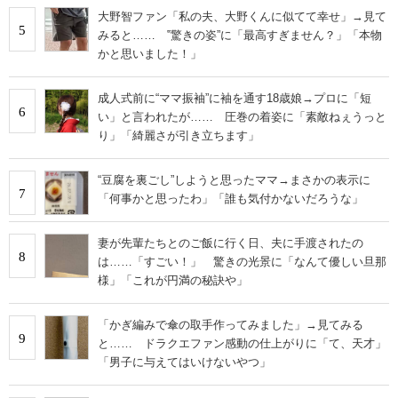
大野智ファン「私の夫、大野くんに似てて幸せ」→見て
5
みると…… ‟驚きの姿”に「最高すぎません？」「本物
かと思いました！」
成人式前に“ママ振袖”に袖を通す18歳娘→プロに「短
6
い」と言われたが…… 圧巻の着姿に「素敵ねぇうっと
り」「綺麗さが引き立ちます」
“豆腐を裏ごし”しようと思ったママ→まさかの表示に
7
「何事かと思ったわ」「誰も気付かないだろうな」
妻が先輩たちとのご飯に行く日、夫に手渡されたの
8
は……「すごい！」 驚きの光景に「なんて優しい旦那
様」「これが円満の秘訣や」
「かぎ編みで傘の取手作ってみました」→見てみる
9
と…… ドラクエファン感動の仕上がりに「て、天才」
「男子に与えてはいけないやつ」