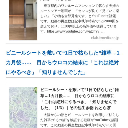
東京都内のワンルームマンションで暮らす夫婦の
ルームツアー動画が、「センスが良くて見ていて楽
しい」「小物も全部秀逸です」とYouTubeで話題
です。動画の再生数は記事執筆時点で6万2000回を
超えており、1100件以上の高評価を獲得していま
す。https://www.youtube.com/watch?v=…
nlab.itmedia.co.jp
ビニールシートを敷いて“1日で枯らした”雑草→1
カ月後…… 目からウロコの結末に「これは絶対
にやるべき」「知りませんでした」
ビニールシートを敷いて“1日で枯らした”雑
草→1カ月後…… 目からウロコの結末に
「これは絶対にやるべき」「知りませんで
した」（1/3） | その他生き物 ねとらぼ
太陽からの熱とビニールシートを利用して枯らし
た雑草の“その後”を検証する動画がYouTubeで話題
です。この動画の再生数は記事執筆時点で23万回