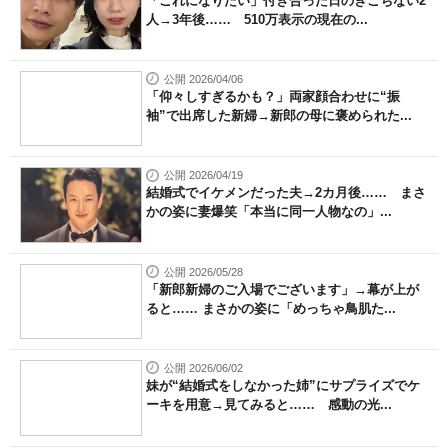
「これになりたい」付き合った日のぎこちない2
人→3年後…… 510万表示の現在の...
公開 2026/04/06
「仰々しすぎるかも？」両家顔合わせに“振
袖”で出席した新婦→新郎の母に褒められた...
公開 2026/04/19
結婚式でイケメンだった夫→2カ月後…… まさ
かの姿に妻爆笑「本当に同一人物なの」...
公開 2026/05/28
「新郎新婦のご入場でございます」→幕が上が
ると…… まさかの姿に「めっちゃ鳥肌た...
公開 2026/06/02
妹が“結婚式をしなかった姉”にサプライズでケ
ーキを用意→見てみると…… 感動の光...