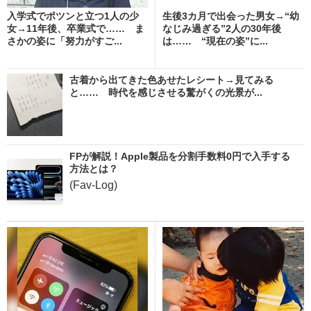
入学式でポツンと立つ1人の少
生後3カ月で出会った男女→“幼
女→11年後、卒業式で…… ま
なじみ過ぎる”2人の30年後
さかの姿に「努力がすご...
は…… “現在の姿”に...
古着から出てきた色あせたレシート→見てみる
と…… 時代を感じさせる驚がくの光景が...
FPが解説！Apple製品を分割手数料0円で入手する
方法とは？
(Fav-Log)