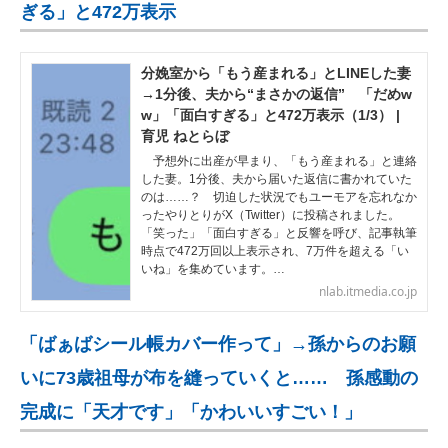
ぎる」と472万表示
分娩室から「もう産まれる」とLINEした妻
→1分後、夫から“まさかの返信” 「だめw
w」「面白すぎる」と472万表示（1/3） |
育児 ねとらぼ
予想外に出産が早まり、「もう産まれる」と連絡
した妻。1分後、夫から届いた返信に書かれていた
のは……？ 切迫した状況でもユーモアを忘れなか
ったやりとりがX（Twitter）に投稿されました。
「笑った」「面白すぎる」と反響を呼び、記事執筆
時点で472万回以上表示され、7万件を超える「い
いね」を集めています。…
nlab.itmedia.co.jp
「ばぁばシール帳カバー作って」→孫からのお願
いに73歳祖母が布を縫っていくと…… 孫感動の
完成に「天才です」「かわいいすごい！」