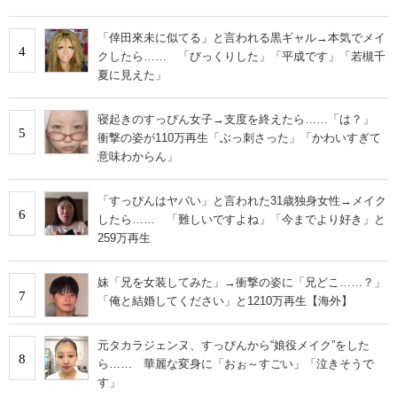
「倖田來未に似てる」と言われる黒ギャル→本気でメイ
4
クしたら…… 「びっくりした」「平成です」「若槻千
夏に見えた」
寝起きのすっぴん女子→支度を終えたら……「は？」
5
衝撃の姿が110万再生「ぶっ刺さった」「かわいすぎて
意味わからん」
「すっぴんはヤバい」と言われた31歳独身女性→メイク
6
したら…… 「難しいですよね」「今までより好き」と
259万再生
妹「兄を女装してみた」→衝撃の姿に「兄どこ……？」
7
「俺と結婚してください」と1210万再生【海外】
元タカラジェンヌ、すっぴんから“娘役メイク”をした
8
ら…… 華麗な変身に「おぉ～すごい」「泣きそうで
す」