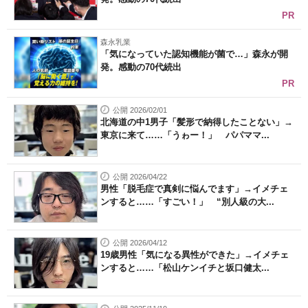
PR
森永乳業
「気になっていた認知機能が菌で…」森永が開
発。感動の70代続出
PR
公開 2026/02/01
北海道の中1男子「髪形で納得したことない」→
東京に来て……「うゎー！」 パパママ...
公開 2026/04/22
男性「脱毛症で真剣に悩んでます」→イメチェ
ンすると……「すごい！」 “別人級の大...
公開 2026/04/12
19歳男性「気になる異性ができた」→イメチェ
ンすると……「松山ケンイチと坂口健太...