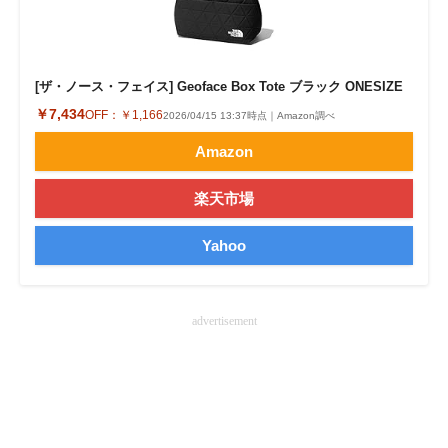
企業向けIT製品の総合サイト
IT製品の技術・比較・事例
[ザ・ノース・フェイス] Geoface Box Tote ブラック ONESIZE
製造業のIT導入・活用を支援
￥7,434
OFF：
￥1,166
2026/04/15 13:37時点｜Amazon調べ
Amazon
モノづくり技術者専門サイト
エレクトロニクス専門サイト
楽天市場
電子設計の基本と応用
Yahoo
エネルギーの専門メディア
advertisement
建設×テクノロジーの最前線
ちょっと気になるネットの話題