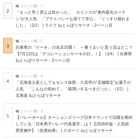
コメント数：
7
2
「もっと早く買えば良かった」 カインズの“車内遮光カーテ
ン”が大人気 「プライバシーも保てて安心」「ぐっすり眠れま
した」（2/2） | ライフ ねとらぼリサーチ：2ページ目
コメント数：
7
3
兵庫県の「ケーキ」の名店10選！ 一番うまいと思う店はどこ？
【7月12日は「デコレーションケーキの日」！】（2/4） | 兵庫県
ねとらぼリサーチ：2ページ目
コメント数：
5
4
「北海道土産としてもセンス抜群」六花亭の“店舗限定”お菓子が
人気 「こんなの初めて」「箱買いするべきだった」（1/2） |
北海道 ねとらぼリサーチ
コメント数：
3
5
【バレーボール】ネーションズリーグ日本ラウンドで活躍を期待
している「日本男子バレー代表選手」は？【2026年版・人気投
票実施中】（投票結果） | スポーツ ねとらぼリサーチ