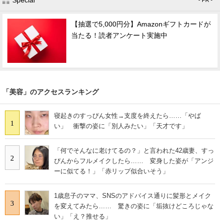
【抽選で5,000円分】Amazonギフトカードが
当たる！読者アンケート実施中
「美容」のアクセスランキング
寝起きのすっぴん女性→支度を終えたら……「やば
1
い」 衝撃の姿に「別人みたい」「天才です」
「何でそんなに老けてるの？」と言われた42歳妻、すっ
2
ぴんからフルメイクしたら…… 変身した姿が「アンジ
ーに似てる！」「赤リップ似合いそう」
1歳息子のママ、SNSのアドバイス通りに髪形とメイク
3
を変えてみたら…… 驚きの姿に「垢抜けどころじゃな
い」「え？推せる」