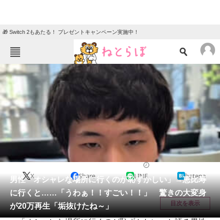
🎁 Switch 2もあたる！ プレゼントキャンペーン実施中！
ねとらぼメニュー
TOP
ニュース
エンタメ
クイズ
グルメ
地域
住まい
教育・育児
動物
リサーチ
美容
2026/04/19 08:00（公開）
X
Share
LINE
hatena
会員記事
男性「オシャレな場所に行くのが恥ずかしい」→恵比寿
に行くと……「うわぁ！！すごい！！」 驚きの大変身
メディア
目次を表示
が20万再生「垢抜けたね～」
注目記事を集めた総合ページ