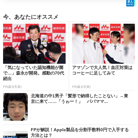
今、あなたにオススメ
「気になっていた認知機能が菌
アマゾンで大人気！血圧対策は
で…」森永が開発。感動の70代
コーヒーに足してみて
続出
PR(森永乳業)
PR(森永乳業)
北海道の中1男子「髪形で納得したことない」→東
京に来て……「うゎー！」 パパママ...
FPが解説！Apple製品を分割手数料0円で入手する
方法とは？