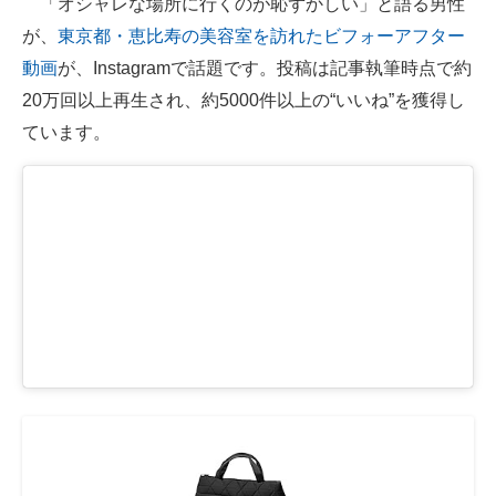
「オシャレな場所に行くのが恥ずかしい」と語る男性
が、
東京都・恵比寿の美容室を訪れたビフォーアフター
ITの今と未来を見通す
動画
が、Instagramで話題です。投稿は記事執筆時点で約
スマホと通信の最新トレンド
20万回以上再生され、約5000件以上の“いいね”を獲得し
ています。
進化するPCとデバイスの未来
好きが集まる 比べて選べる
ビジネスと働き方のヒント
AI活用のいまが分かる
企業ITのトレンドを詳説
経営リーダーのコミュニティ
マーケ×ITの今がよく分かる
ITエンジニア向け専門サイト