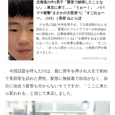
北海道の中1男子「髪形で納得したことな
い」→東京に来て……「うゎー！」 パパ
ママ衝撃“まさかの大変身”に「すごおぉー
ー」（1/3） | 美容 ねとらぼ
クセ毛に悩む中学生男子が、プロ美容師のもとを
訪れたら……。驚異のビフォーアフターがInstagra
mに投稿され、記事執筆時点で150万回以上の再生
数、約1万1000件の“いいね！”を獲得するほど話題
になっています。その見事な変貌ぶりに、「すごい
っ！」「めっちゃ変わったじゃん」と称賛の声が集
まりました。…
nlab.itmedia.co.jp
今回話題を呼んだのは、親に背中を押され人生で初め
て美容室を訪れた男性。髪形に無頓着で自信がなく、自
分に似合う髪形も分からないそうですが、「ここに来た
ら変われる」と信じて来店しました。