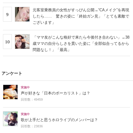
元客室乗務員の女性がすっぴん公開→“CAメイク”を再現
9
したら…… 驚きの姿に「終始ガン見」「とても素敵で
ございます」
「ママ友がこんな格好で来たら今後付き合わない」→38
10
歳ママの自分らしさを貫いた姿に「全部似合ってるから
問題なし！」「最高」
アンケート
実施中
声が好きな「日本のボーカリスト」は？
回答数：49459
実施中
歌が上手だと思うホロライブのメンバーは？
回答数：23836