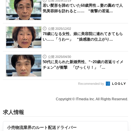
公開 2025/11/19
若い髪形を諦めていた68歳男性→妻の薦めで人
気美容師を訪れると…… “衝撃の若返...
公開 2025/12/02
78歳になる女性、娘に美容院に連れてきてもら
い……「うわー」 “娘感激の仕上がり...
公開 2025/04/30
50代に見られた新婚男性、“ｰ20歳の若返りイメ
チェン”が衝撃 「びっくり！」「...
Recommended by
Copyright © ITmedia Inc. All Rights Reserved.
求人情報
小売物流業界のルート配送ドライバー