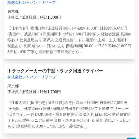
株式会社ジャパン・リリーフ
東京都
正社員 / 派遣社員：時給1,800円
【仕事内容】[雇用形態] 派遣社員 [給与] <時給> 1800円 日収例:16,650円
(実働8h、残業1h/日) 同乗期間中は時給1,600円 [特徴] 未経験者活躍 長期休
暇あり 社員登用あり 高収入 交通費支給 ミドル活躍中 主婦・主夫活躍中
制服あり 長期 週払い・日払いあり [勤務時間] 08:00～17:00 高時給1800円
&日払いOK 丁寧な同乗研修で普通免許から...
トラックメーカーの中型トラック回送ドライバー
株式会社ジャパン・リリーフ
東京都
正社員 / 派遣社員：時給1,700円
【仕事内容】[雇用形態] 派遣社員 [給与] <時給> 1700円 日収例:17,850円
(実働8h、残業2h/日) 研修7日間:給与同条件 [特徴] シフト勤務 フリーター
活躍 マイカー通勤OK 研修・教育制度充実 高収入 即日勤務OK 交通費支給
ミドル活躍中 シニア活躍中 資格・スキルを活かせる 長期 週払い・日払い
あり [勤務時間] 08:30～17:30 日払・週払対応!...