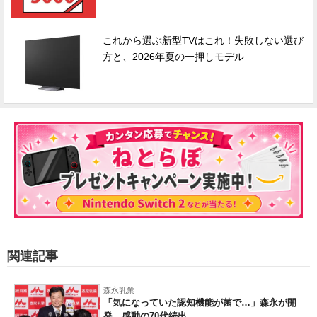
これから選ぶ新型TVはこれ！失敗しない選び
方と、2026年夏の一押しモデル
関連記事
森永乳業
「気になっていた認知機能が菌で…」森永が開
発。感動の70代続出