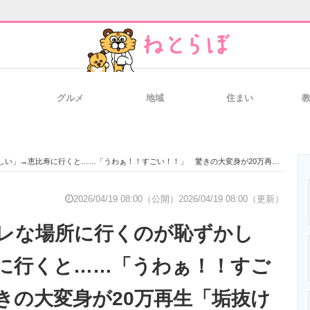
グルメ
地域
住まい
と未来を見通す
スマホと通信の最新トレンド
進化するPCとデ
→恵比寿に行くと……「うわぁ！！すごい！！」 驚きの大変身が20万再生「垢抜けたね～」
のいまが分かる
企業ITのトレンドを詳説
経営リーダーの
2026/04/19 08:00（公開）
2026/04/19 08:00（更新）
レな場所に行くのが恥ずかし
T製品の総合サイト
IT製品の技術・比較・事例
製造業のIT導入
に行くと……「うわぁ！！すご
きの大変身が20万再生「垢抜け