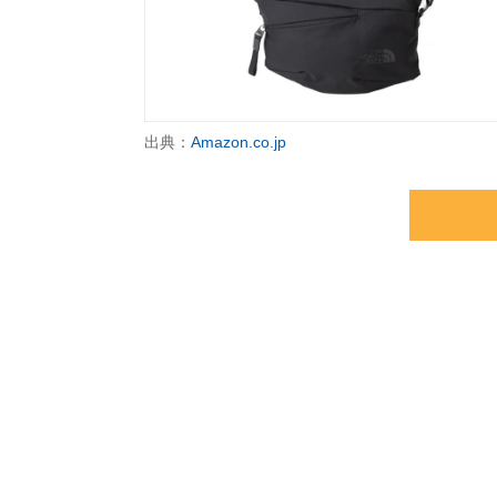
出典：
Amazon.co.jp