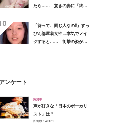
たら…… 驚きの姿に「終始
ガン見」「とても素敵でござ
10
います」
「待って、同じ人なの⁉」すっ
ぴん部屋着女性→本気でメイ
クすると…… 衝撃の姿が
「メイクの力えぐすぎ」と
108万再生【海外】
アンケート
実施中
声が好きな「日本のボーカリ
スト」は？
回答数：49461