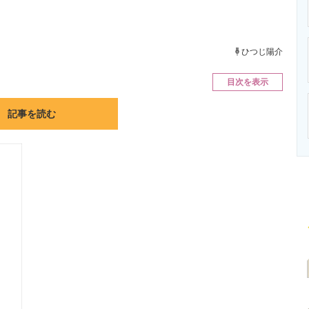
ニクス専門サイト
電子設計の基本と応用
エネルギーの専
ひつじ陽介
目次を表示
記事を読む