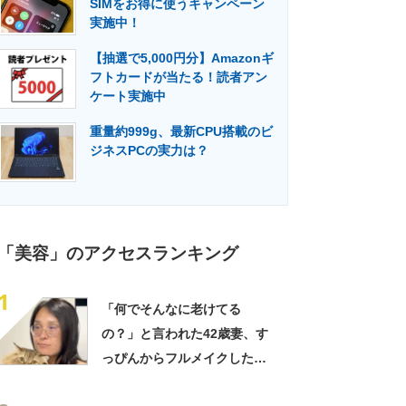
SIMをお得に使うキャンペーン
門メディア
建設×テクノロジーの最前線
実施中！
【抽選で5,000円分】Amazonギ
フトカードが当たる！読者アン
ケート実施中
重量約999g、最新CPU搭載のビ
ジネスPCの実力は？
「美容」のアクセスランキング
1
「何でそんなに老けてる
の？」と言われた42歳妻、す
っぴんからフルメイクした
ら…… 変身した姿が「アン