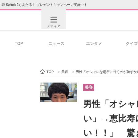
🎁 Switch 2もあたる！ プレゼントキャンペーン実施中！
メディア
TOP
ニュース
エンタメ
クイズ
注目記事を集めた総合ページ
ITの今
TOP
>
美容
>
男性「オシャレな場所に行くのが恥ずかしい」
ビジネスと働き方のヒント
AI活用
美容
男性「オシャ
ITエンジニア向け専門サイト
企業向けI
い」→恵比寿
い！！」 驚