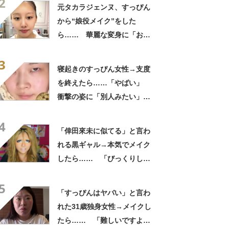
2
ジーに似てる！」「赤リップ
元タカラジェンヌ、すっぴん
似合いそう」
から“娘役メイク”をした
ら…… 華麗な変身に「おぉ
～すごい」「泣きそうです」
3
寝起きのすっぴん女性→支度
を終えたら……「やばい」
衝撃の姿に「別人みたい」
「天才です」
4
「倖田來未に似てる」と言わ
れる黒ギャル→本気でメイク
したら…… 「びっくりし
た」「平成です」「若槻千夏
5
に見えた」
「すっぴんはヤバい」と言わ
れた31歳独身女性→メイクし
たら…… 「難しいですよ