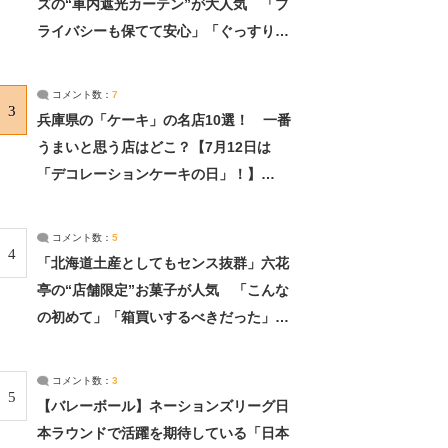
ズの“車内遮光カーテン”が大人気 「プ
ライバシーも保てて安心」「ぐっすり眠
れました」（2/2） | ライフ ねとらぼリ
サーチ：2ページ目
コメント数：
7
3
兵庫県の「ケーキ」の名店10選！ 一番
うまいと思う店はどこ？【7月12日は
「デコレーションケーキの日」！】
（2/4） | 兵庫県 ねとらぼリサーチ：2ペ
ージ目
コメント数：
5
4
「北海道土産としてもセンス抜群」六花
亭の“店舗限定”お菓子が人気 「こんな
の初めて」「箱買いするべきだった」
（1/2） | 北海道 ねとらぼリサーチ
コメント数：
3
5
【バレーボール】ネーションズリーグ日
本ラウンドで活躍を期待している「日本