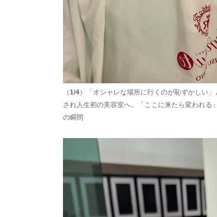
（
1/4
）「オシャレな場所に行くのが恥ずかしい」
され人生初の美容室へ。「ここに来たら変われる
の瞬間