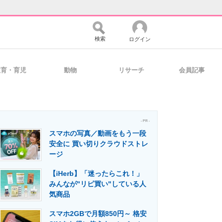
検索
ログイン
教育・育児
動物
リサーチ
会員記事
バイスの未来
好きが集まる 比べて選べる
- PR -
スマホの写真／動画をもう一段
コミュニティ
マーケ×ITの今がよく分かる
安全に 買い切りクラウドストレ
ージ
【iHerb】「迷ったらこれ！」
・活用を支援
みんなが"リピ買い"している人
気商品
スマホ2GBで月額850円～ 格安