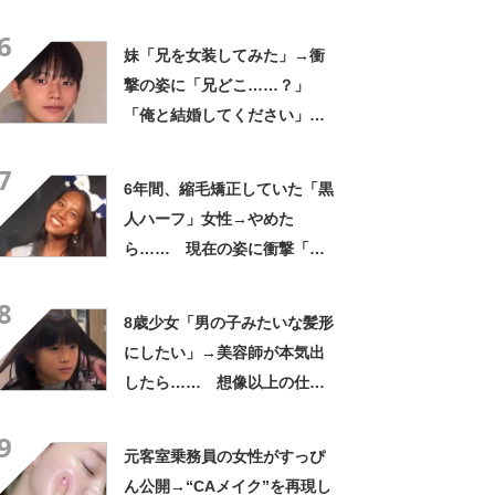
ね」「今までより好き」と
6
259万再生
妹「兄を女装してみた」→衝
撃の姿に「兄どこ……？」
「俺と結婚してください」と
1210万再生【海外】
7
6年間、縮毛矯正していた「黒
人ハーフ」女性→やめた
ら…… 現在の姿に衝撃「め
っちゃエエ」「イカしてる」
8
8歳少女「男の子みたいな髪形
にしたい」→美容師が本気出
したら…… 想像以上の仕上
がりに「もう王子様じゃん」
9
【海外】
元客室乗務員の女性がすっぴ
ん公開→“CAメイク”を再現し