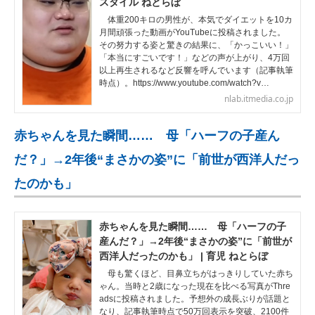
スタイル ねとらぼ
体重200キロの男性が、本気でダイエットを10カ
月間頑張った動画がYouTubeに投稿されました。
その努力する姿と驚きの結果に、「かっこいい！」
「本当にすごいです！」などの声が上がり、4万回
以上再生されるなど反響を呼んでいます（記事執筆
時点）。https://www.youtube.com/watch?v…
nlab.itmedia.co.jp
赤ちゃんを見た瞬間…… 母「ハーフの子産ん
だ？」→2年後“まさかの姿”に「前世が西洋人だっ
たのかも」
赤ちゃんを見た瞬間…… 母「ハーフの子
産んだ？」→2年後“まさかの姿”に「前世が
西洋人だったのかも」 | 育児 ねとらぼ
母も驚くほど、目鼻立ちがはっきりしていた赤ち
ゃん。当時と2歳になった現在を比べる写真がThre
adsに投稿されました。予想外の成長ぶりが話題と
なり、記事執筆時点で50万回表示を突破、2100件