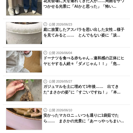
花見会場に犬を連れてきた人が……周囲をザワ
つかせる光景に「AIかと思った」「怖い...
公開 2026/06/23
庭に放置したアスパラを思い出した女性→様子
を見てみると…… とんでもない姿に「涙...
公開 2026/06/04
ドーナツを食べる赤ちゃん→違和感の正体にヒ
ヤヒヤする人続々「ダメじゃん！！」「危...
公開 2026/05/27
ガジュマルを土に埋めて1年後…… 出てき
た“まさかの姿”に「すごいですね！」「本...
公開 2026/06/10
安かったマカロニ→いつも通りに1袋茹でた
ら…… まさかの光景に「あーっやっちまい...