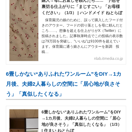
購入→母にお直しを頼んだら…… 予想を
裏切る仕上がりに「まじすごい」「お母様
ください」（1/3） | ハンドメイド ねとらぼ
保育園児の娘のために、誤って購入したフード付
きのアウター。フードの切り落としを母に頼んだと
ころ……。想像を超える仕上がりがX（Twitter）に
投稿されました。記事執筆時点でこの投稿の表示数
は79万回を突破し、“いいね”は9100件を超えてい
ます。保育園に通う娘さんにアウターを新調 投
稿…
nlab.itmedia.co.jp
6畳しかない“ありふれたワンルーム”をDIY→1カ
月後、夫婦2人暮らしの空間に「居心地が良さそ
う」「真似したくなる」
6畳しかない“ありふれたワンルーム”をDIY
→1カ月後、夫婦2人暮らしの空間に「居心
地が良さそう」「真似したくなる」（1/3）
| 住まい ねとらぼ