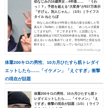
幼なじみの16歳男女→4年後…… 「うわ
っ！？」予想を超える“大変身”が937万表示
「すげぇ。別人じゃん」（1/3） | ライフス
タイル ねとらぼ
幼なじみの男女が4年前と現在の姿を比較した写
真をX（Twitter）に投稿すると、「めっちゃ大変身
してますね!?」「すごすぎます!!!」と話題になり、
記事執筆時点で937万4000件表示を突破、8万件を
超えるいいねを集めています。学生時代と現在を比
較すると…… 話題になっているのはコスプ…
nlab.itmedia.co.jp
体重200キロの男性、10カ月ひたすら筋トレダイ
エットしたら……「イケメン」「えぐすぎ」衝撃
の現在が話題
体重200キロの男性、10カ月ひたすら筋ト
レダイエットしたら……「イケメン」「え
ぐすぎ」衝撃の現在が話題（1/3） | ライフ