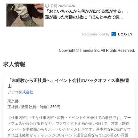
公開 2026/04/26
「おじいちゃんから何かが出てる気がする」→
孫が撮った奇跡の1枚に「ほんとやめて笑...
Recommended by
Copyright © ITmedia Inc. All Rights Reserved.
求人情報
「未経験から正社員へ」イベント会社のバックオフィス事務/青
山
アデコ株式会社
東京都
正社員 / 派遣社員：時給1,350円
【仕事内容】<主な仕事内容> 広告・イベント企画会社での事務です。フー
ドフェスや官公庁案件など、ワクワクする企画が多い会社で、営業・制作
メンバーを事務面からサポートいただくお仕事です。基本的なPC操作がで
きれば未経験からチャレンジOK!イベント運営企業ならではの明るい雰囲