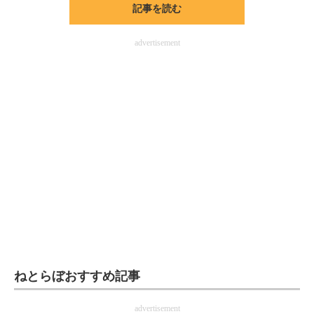
記事を読む
ITの今と未来を見通す
advertisement
スマホと通信の最新トレンド
進化するPCとデバイスの未来
好きが集まる 比べて選べる
ビジネスと働き方のヒント
AI活用のいまが分かる
企業ITのトレンドを詳説
経営リーダーのコミュニティ
マーケ×ITの今がよく分かる
ねとらぼおすすめ記事
ITエンジニア向け専門サイト
advertisement