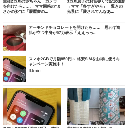
生後2カ月の赤ちゃん→カメラ
3カ月息子のお宮参りで記念撮影
を向けたら…… ママ困惑の“ま
→ママ「多すぎやろ」 驚きの
さかの姿”に「履歴書の...
光景に「愛されてんなあ...
アーモンドチョコレートを開けたら…… 思わず鳥
肌が立つ中身が57万表示「ええっっ...
スマホ2GBで月額850円～ 格安SIMをお得に使うキ
ャンペーン実施中！
IIJmio