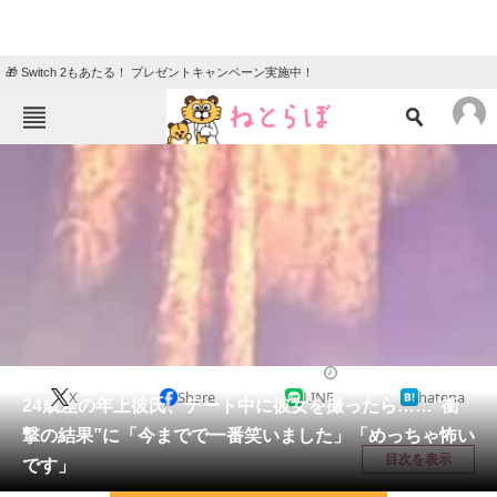
🎁 Switch 2もあたる！ プレゼントキャンペーン実施中！
ねとらぼメニュー
TOP
ニュース
エンタメ
クイズ
グルメ
地域
住まい
教育・育児
動物
リサーチ
ライフスタイル
2026/04/20 19:00（公開）
X
Share
LINE
hatena
会員記事
24歳差の年上彼氏、デート中に彼女を撮ったら……“衝
撃の結果”に「今までで一番笑いました」「めっちゃ怖い
メディア
目次を表示
です」
注目記事を集めた総合ページ