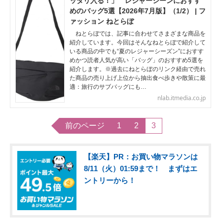
ッタリ入る！」 レジャーシーンにおすす
めのバッグ5選【2026年7月版】（1/2） | フ
ァッション ねとらぼ
ねとらぼでは、記事に合わせてさまざまな商品を
紹介しています。今回はそんなねとらぼで紹介して
いる商品の中でも“夏のレジャーシーズン”におすす
めかつ読者人気が高い「バッグ」のおすすめ5選を
紹介します。※過去にねとらぼのリンク経由で売れ
た商品の売り上げ上位から抽出食べ歩きや散策に最
適：旅行のサブバッグにも…
nlab.itmedia.co.jp
前のページ
1
2
3
【楽天】PR：お買い物マラソンは
8/11（火）01:59まで！ まずはエ
ントリーから！