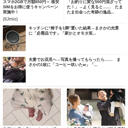
スマホ2GBで月額850円～ 格安
「お釣りに変な500円混ざって
SIMをお得に使うキャンペーン
た！」→よく見ると…… たま
実施中！
たま出会った奇跡の逸品...
(IIJmio)
キッチンに“椅子を1脚”置いた結果→まさかの光景
に「必需品です」「家かとオモタ笑...
夫妻でお花見へ→写真を撮ってもらったら…… ま
さかの1枚に「コーヒー吹いたw」「...