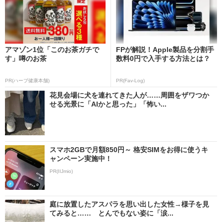
アマゾン1位「このお茶ガチで
FPが解説！Apple製品を分割手
す」噂のお茶
数料0円で入手する方法とは？
PR(ハーブ健康本舗)
PR(Fav-Log)
花見会場に犬を連れてきた人が……周囲をザワつか
せる光景に「AIかと思った」「怖い...
スマホ2GBで月額850円～ 格安SIMをお得に使うキ
ャンペーン実施中！
PR(IIJmio)
庭に放置したアスパラを思い出した女性→様子を見
てみると…… とんでもない姿に「涙...