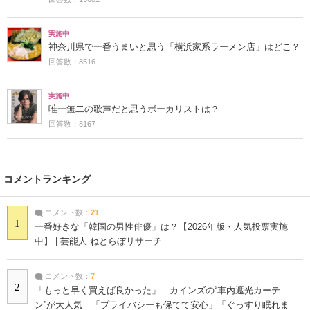
実施中
神奈川県で一番うまいと思う「横浜家系ラーメン店」はどこ？
回答数：8516
実施中
唯一無二の歌声だと思うボーカリストは？
回答数：8167
コメントランキング
コメント数：
21
1
一番好きな「韓国の男性俳優」は？【2026年版・人気投票実施
中】 | 芸能人 ねとらぼリサーチ
コメント数：
7
2
「もっと早く買えば良かった」 カインズの“車内遮光カーテ
ン”が大人気 「プライバシーも保てて安心」「ぐっすり眠れま