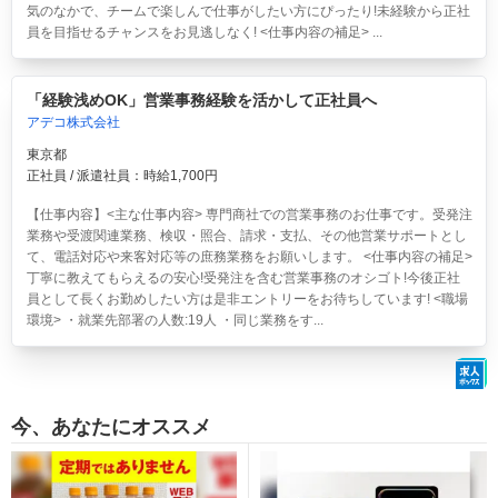
気のなかで、チームで楽しんで仕事がしたい方にぴったり!未経験から正社
員を目指せるチャンスをお見逃しなく! <仕事内容の補足> ...
「経験浅めOK」営業事務経験を活かして正社員へ
アデコ株式会社
東京都
正社員 / 派遣社員：時給1,700円
【仕事内容】<主な仕事内容> 専門商社での営業事務のお仕事です。受発注
業務や受渡関連業務、検収・照合、請求・支払、その他営業サポートとし
て、電話対応や来客対応等の庶務業務をお願いします。 <仕事内容の補足>
丁寧に教えてもらえるの安心!受発注を含む営業事務のオシゴト!今後正社
員として長くお勤めしたい方は是非エントリーをお待ちしています! <職場
環境> ・就業先部署の人数:19人 ・同じ業務をす...
今、あなたにオススメ