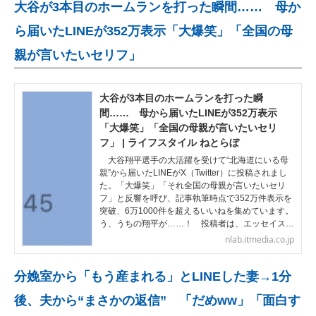
大谷が3本目のホームランを打った瞬間…… 母か
ら届いたLINEが352万表示「大爆笑」「全国の母
親が言いたいセリフ」
大谷が3本目のホームランを打った瞬
間…… 母から届いたLINEが352万表示
「大爆笑」「全国の母親が言いたいセリ
フ」 | ライフスタイル ねとらぼ
大谷翔平選手の大活躍を受けて“北海道にいる母
親”から届いたLINEがX（Twitter）に投稿されまし
た。「大爆笑」「それ全国の母親が言いたいセリ
フ」と反響を呼び、記事執筆時点で352万件表示を
突破、6万1000件を超えるいいねを集めています。
う、うちの翔平が……！ 投稿者は、エッセイス…
nlab.itmedia.co.jp
分娩室から「もう産まれる」とLINEした妻→1分
後、夫から“まさかの返信” 「だめww」「面白す