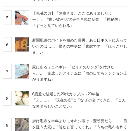
【鬼滅の刃】「無惨さま、ここにありましたよ
5
ー！」 “青い彼岸花”の完全再現に反響 「神秘的」
「ずっと見ていられる」
新聞配達のバイトを始めた長男、ある日ポストに入って
6
いたのは…… 驚きの中身に「素敵です」「ほっこりし
ました」
家にあるミニハギレ→“セリアのリング”を付けた
7
ら…… 完成したアイテムに「雨の日でもテンション上
がりますね」
6歳差で結婚した20代カップル→20年後……
8
「え……」 “現在の姿”に「なぜか泣けてきた」「こん
な素晴らしいことない」
掛け毛布を半年ぶりにオキシ漬け→翌朝見たら…… 目
9
を疑う光景に「嘘だと言ってくれ」「うちの毛布も怖く