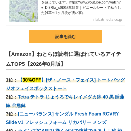
を超えています。https://www.youtube.com/watch?
v=Di8Rta_s0t0雑草対策｜ビニールシートで枯らし
た雑草の1ヶ月後が凄い事に…
nlab.itmedia.co.jp
記事を読む
【Amazon】ねとらぼ読者に選ばれているアイテ
ムTOP5【2026年8月版】
1位：
【
30%OFF
】[ザ・ノース・フェイス] トートバッグ
ジオフェイスボックストート
2位：
Tetra テトラ じょうろでキレイメダカ鉢 40
黒 睡蓮
鉢 金魚鉢
3位：
[ニューバランス] サンダル Fresh Foam RCVRY
Slide v1 フレッシュフォーム リカバリー メンズ
4位：
カインズ(CAINZ) 撒くだけで防草できる人工砂 約