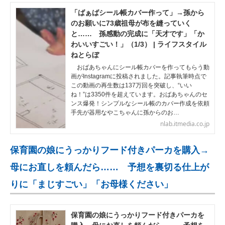
「ばぁばシール帳カバー作って」→孫から
のお願いに73歳祖母が布を縫っていく
と…… 孫感動の完成に「天才です」「か
わいいすごい！」（1/3） | ライフスタイル
ねとらぼ
おばあちゃんにシール帳カバーを作ってもらう動
画がInstagramに投稿されました。記事執筆時点で
この動画の再生数は137万回を突破し、“いい
ね！”は3350件を超えています。おばあちゃんのセ
ンス爆発！シンプルなシール帳のカバー作成を依頼
手先が器用なやこちゃんに孫からのお…
nlab.itmedia.co.jp
保育園の娘にうっかりフード付きパーカを購入→
母にお直しを頼んだら…… 予想を裏切る仕上が
りに「まじすごい」「お母様ください」
保育園の娘にうっかりフード付きパーカを