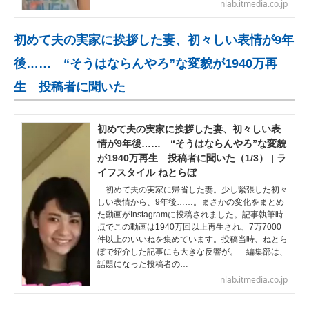
nlab.itmedia.co.jp
初めて夫の実家に挨拶した妻、初々しい表情が9年
後…… “そうはならんやろ”な変貌が1940万再
生 投稿者に聞いた
初めて夫の実家に挨拶した妻、初々しい表
情が9年後…… “そうはならんやろ”な変貌
が1940万再生 投稿者に聞いた（1/3） | ラ
イフスタイル ねとらぼ
初めて夫の実家に帰省した妻。少し緊張した初々
しい表情から、9年後……。まさかの変化をまとめ
た動画がInstagramに投稿されました。記事執筆時
点でこの動画は1940万回以上再生され、7万7000
件以上のいいねを集めています。投稿当時、ねとら
ぼで紹介した記事にも大きな反響が。 編集部は、
話題になった投稿者の…
nlab.itmedia.co.jp