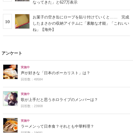
なってきた」と627万表示
お菓子の空き缶にロープを貼り付けていくと…… 完成
10
したまさかの収納アイテムに「素敵な才能」「これいい
ね」【海外】
アンケート
実施中
声が好きな「日本のボーカリスト」は？
回答数：49584
実施中
歌が上手だと思うホロライブのメンバーは？
回答数：23908
実施中
ラーメンって日本食？それとも中華料理？
回答数：19681