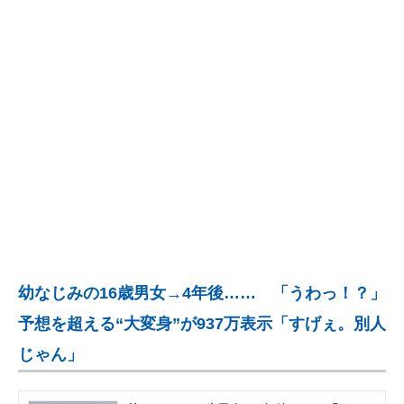
企業向けIT製品の総合サイト
IT製品の技術・比較・事例
製造業のIT導入・活用を支援
モノづくり技術者専門サイト
エレクトロニクス専門サイト
電子設計の基本と応用
エネルギーの専門メディア
幼なじみの16歳男女→4年後…… 「うわっ！？」
建設×テクノロジーの最前線
予想を超える“大変身”が937万表示「すげぇ。別人
ちょっと気になるネットの話題
じゃん」