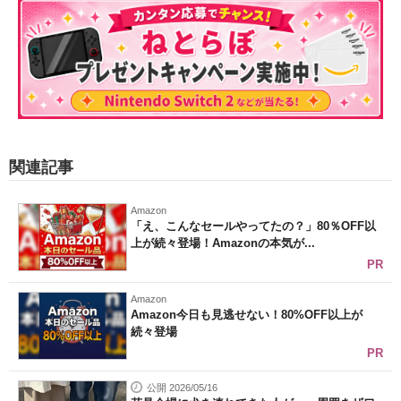
関連記事
Amazon
「え、こんなセールやってたの？」80％OFF以
上が続々登場！Amazonの本気が...
PR
Amazon
Amazon今日も見逃せない！80%OFF以上が
続々登場
PR
公開 2026/05/16