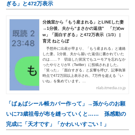
ぎる」と472万表示
分娩室から「もう産まれる」とLINEした妻
→1分後、夫から“まさかの返信” 「だめw
w」「面白すぎる」と472万表示（1/3） |
育児 ねとらぼ
予想外に出産が早まり、「もう産まれる」と連絡
した妻。1分後、夫から届いた返信に書かれていた
のは……？ 切迫した状況でもユーモアを忘れなか
ったやりとりがX（Twitter）に投稿されました。
「笑った」「面白すぎる」と反響を呼び、記事執筆
時点で472万回以上表示され、7万件を超える「い
いね」を集めています。…
nlab.itmedia.co.jp
「ばぁばシール帳カバー作って」→孫からのお願
いに73歳祖母が布を縫っていくと…… 孫感動の
完成に「天才です」「かわいいすごい！」