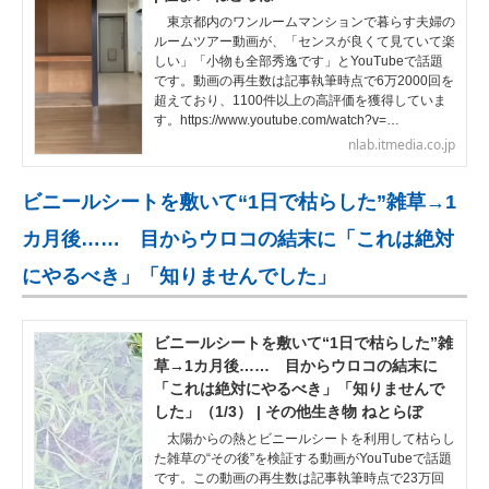
東京都内のワンルームマンションで暮らす夫婦の
ルームツアー動画が、「センスが良くて見ていて楽
しい」「小物も全部秀逸です」とYouTubeで話題
です。動画の再生数は記事執筆時点で6万2000回を
超えており、1100件以上の高評価を獲得していま
す。https://www.youtube.com/watch?v=…
nlab.itmedia.co.jp
ビニールシートを敷いて“1日で枯らした”雑草→1
カ月後…… 目からウロコの結末に「これは絶対
にやるべき」「知りませんでした」
ビニールシートを敷いて“1日で枯らした”雑
草→1カ月後…… 目からウロコの結末に
「これは絶対にやるべき」「知りませんで
した」（1/3） | その他生き物 ねとらぼ
太陽からの熱とビニールシートを利用して枯らし
た雑草の“その後”を検証する動画がYouTubeで話題
です。この動画の再生数は記事執筆時点で23万回