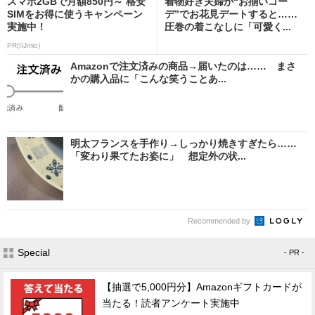
スマホ2GBで月額850円～ 格安
着物好き夫婦が“お揃いコー
SIMをお得に使うキャンペーン
デ”でお花見デートすると……
実施中！
圧巻の着こなしに「可愛く...
PR(IIJmio)
Amazonで注文済みの商品→届いたのは…… まさ
かの購入品に「こんな笑うことあ...
明太フランスを手作り→しっかり焼きすぎたら……
「変わり果てたお姿に」 想定外の状...
Recommended by
Special
- PR -
【抽選で5,000円分】Amazonギフトカードが
当たる！読者アンケート実施中