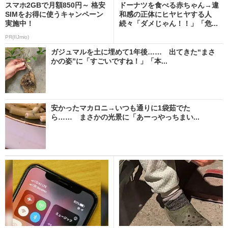
スマホ2GBで月額850円～ 格安
ドーナツを食べる赤ちゃん→違
SIMをお得に使うキャンペーン
和感の正体にヒヤヒヤする人
実施中！
続々「ダメじゃん！！」「危...
PR(IIJmio)
ガジュマルを土に埋めて1年後…… 出てきた“まさ
かの姿”に「すごいですね！」「本...
安かったマカロニ→いつも通りに1袋茹でた
ら…… まさかの光景に「あーっやっちまい...