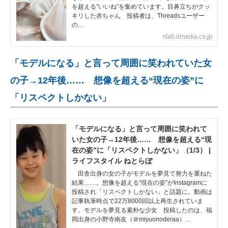
を超える”いいね”を集めています。目鼻立ちがクッ
キリした赤ちゃん 投稿者は、Threadsユーザー
の…
nlab.itmedia.co.jp
「モデルになる」と言って周囲に笑われていた女
の子→12年後…… 想像を超える“現在の姿”に
「リスペクトしかない」
「モデルになる」と言って周囲に笑われて
いた女の子→12年後…… 想像を超える“現
在の姿”に「リスペクトしかない」（1/3） |
ライフスタイル ねとらぼ
田舎出身の女の子がモデルを夢見て努力を重ねた
結果……。想像を超える“現在の姿”がInstagramに
投稿され「リスペクトしかない」と話題に。動画は
記事執筆時点で22万8000回以上再生されていま
す。モデルを夢見る素朴な少女 投稿したのは、福
岡出身の小野寺南友（＠miyuonoderaa）…