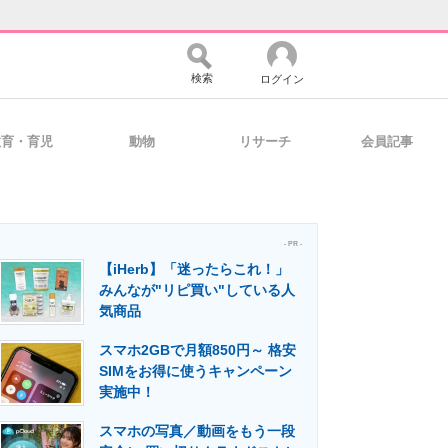
検索
ログイン
教育・育児
動物
リサーチ
会員記事
バイスの未来
好きが集まる 比べて選べる
- PR -
【iHerb】「迷ったらこれ！」
コミュニティ
マーケ×ITの今がよく分かる
みんなが"リピ買い"している人
気商品
スマホ2GBで月額850円～ 格安
・活用を支援
SIMをお得に使うキャンペーン
実施中！
スマホの写真／動画をもう一段