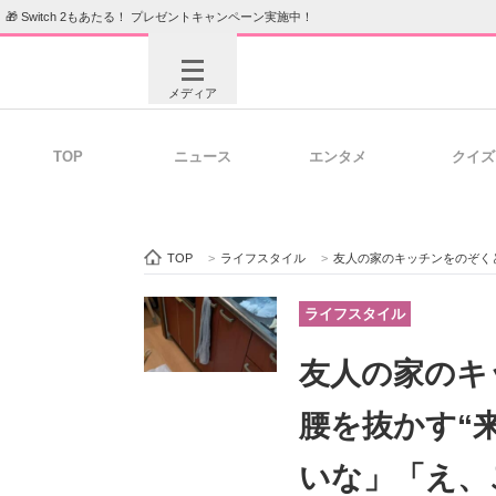
🎁 Switch 2もあたる！ プレゼントキャンペーン実施中！
メディア
TOP
ニュース
エンタメ
クイズ
注目記事を集めた総合ページ
ITの今
TOP
>
ライフスタイル
>
友人の家のキッチンをのぞくと…
ビジネスと働き方のヒント
AI活用
ライフスタイル
友人の家のキ
ITエンジニア向け専門サイト
企業向けI
腰を抜かす“
いな」「え、