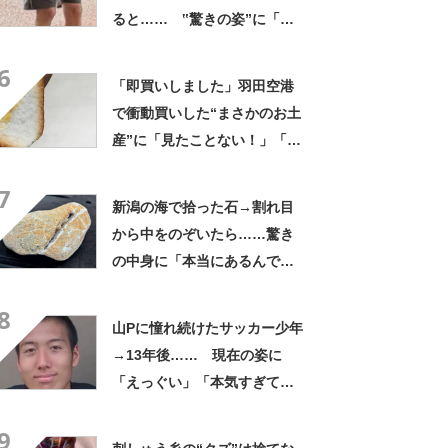
ると…… ‟驚きの姿”に「最
高すぎません？」「本物かと
6
思いました！」
「即買いしました」羽田空港
で衝動買いした“まさかのお土
産”に「見たことない！」「み
んなに自慢したい」
7
新潟の海で拾った石→割れ目
から中をのぞいたら……驚き
の中身に「本当にあるんです
ね！」「お宝だ」
8
山Pに憧れ続けたサッカー少年
→13年後…… 現在の姿に
「えっぐい」「本気すぎて尊
敬する」と49万再生
9