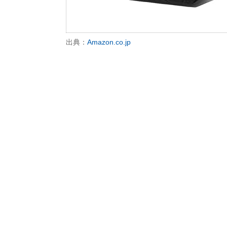
出典：
Amazon.co.jp