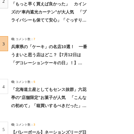
2
「もっと早く買えば良かった」 カイン
ズの“車内遮光カーテン”が大人気 「プ
ライバシーも保てて安心」「ぐっすり眠
れました」（2/2） | ライフ ねとらぼリ
サーチ：2ページ目
コメント数：
7
3
兵庫県の「ケーキ」の名店10選！ 一番
うまいと思う店はどこ？【7月12日は
「デコレーションケーキの日」！】
（2/4） | 兵庫県 ねとらぼリサーチ：2ペ
ージ目
コメント数：
5
4
「北海道土産としてもセンス抜群」六花
亭の“店舗限定”お菓子が人気 「こんな
の初めて」「箱買いするべきだった」
（1/2） | 北海道 ねとらぼリサーチ
コメント数：
3
5
【バレーボール】ネーションズリーグ日