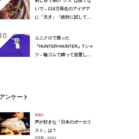
刺しゅう糸の“クズ”は捨てな
いで→218万再生のアイデア
に「天才」「絶対に試してみ
なきゃ！」【海外】
10
ユニクロで買った
『HUNTER×HUNTER』Tシャ
ツ→輪ゴムで縛って放置した
ら…… まさかの光景に「す
すすすすごすぎる!!!」「ハイ
ター買ってきます」
アンケート
実施中
声が好きな「日本のボーカリ
スト」は？
回答数：49461