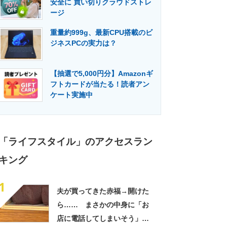
安全に 買い切りクラウドストレ
門メディア
建設×テクノロジーの最前線
ージ
重量約999g、最新CPU搭載のビ
ジネスPCの実力は？
【抽選で5,000円分】Amazonギ
フトカードが当たる！読者アン
ケート実施中
「ライフスタイル」のアクセスラン
キング
1
夫が買ってきた赤福→開けた
ら…… まさかの中身に「お
店に電話してしまいそう」