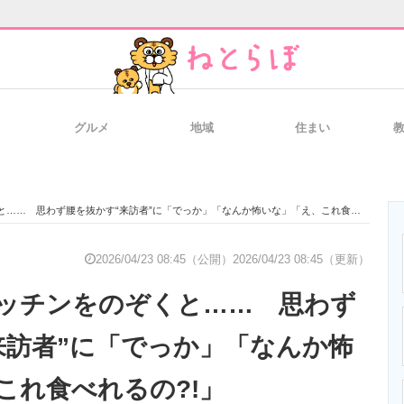
グルメ
地域
住まい
と未来を見通す
スマホと通信の最新トレンド
進化するPCとデ
… 思わず腰を抜かす“来訪者”に「でっか」「なんか怖いな」「え、これ食べれるの?!」
のいまが分かる
企業ITのトレンドを詳説
経営リーダーの
2026/04/23 08:45（公開）
2026/04/23 08:45（更新）
ッチンをのぞくと…… 思わず
T製品の総合サイト
IT製品の技術・比較・事例
製造業のIT導入
来訪者”に「でっか」「なんか怖
これ食べれるの?!」