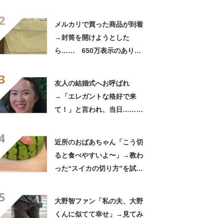
「さすがに初めて見ました
2
笑」と107万表示
メルカリで買った商品が到着
→封筒を開けようとした
ら…… 650万表示のありえ
ない光景に「完全に想定外す
3
ぎて笑った」「何者？」
友人の結婚式へお呼ばれ
→「エレガントな格好で来
て！」と言われ、当日……ま
さかの参列姿に「いやすごお
4
おお！」「天才」【海外】
近所のおばあちゃん「こう切
ると食べやすいよ〜」→教わ
った“スイカの切り方”を試し
てみると…… 目からウロコ
5
の光景に「やってみます」
大野智ファン「私の夫、大野
くんに似てて幸せ」→見てみ