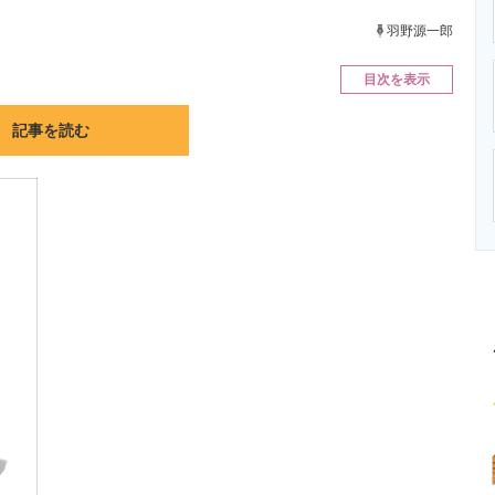
ニクス専門サイト
電子設計の基本と応用
エネルギーの専
羽野源一郎
目次を表示
記事を読む