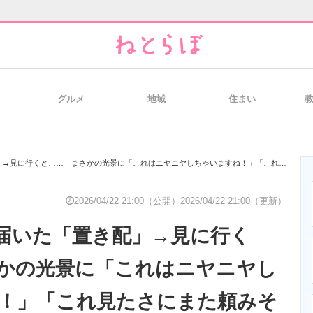
グルメ
地域
住まい
と未来を見通す
スマホと通信の最新トレンド
進化するPCとデ
→見に行くと…… まさかの光景に「これはニヤニヤしちゃいますね！」「これ見たさにまた頼みそう」
のいまが分かる
企業ITのトレンドを詳説
経営リーダーの
2026/04/22 21:00（公開）
2026/04/22 21:00（更新）
から届いた「置き配」→見に行く
T製品の総合サイト
IT製品の技術・比較・事例
製造業のIT導入
かの光景に「これはニヤニヤし
！」「これ見たさにまた頼みそ