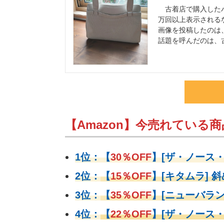
古着店で購入したバッ
万回以上表示される
画像を投稿したのは、T
話題を呼んだのは、
【Amazon】今売れている商品
1位：
【
30％OFF
】
[ザ・ノース
2位：
【
15％OFF
】
[キタムラ] 斜
3位：
【
35％OFF
】[ニューバラン
4位：
【
22％OFF
】
[ザ・ノース