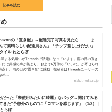
記事を読む
すめ
mazonの「置き配」→配達完了写真を見たら…… ま
んて素晴らしい配達員さん」「チップ差し上げたい」
フスタイル ねとらぼ
心温まる気遣いがThreadsで話題になっています。雨の日の置き
ドには共感の声が集まり、およそ6万件の「いいね」が寄せられ
点）。雨の日の“置き配”に感動 投稿者はThreadsユーザーの
igok…
nlab.itmedia.co.jp
0円だった「未使用みたいに綺麗」なバッグ→開けてみる
きた“予想外のもの”に「ロマンを感じます」（1/2） |
ねとらぼ