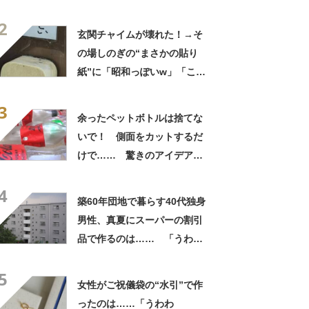
「仕掛けが凄すぎる!!」「娘
2
から賄賂がw」
玄関チャイムが壊れた！→そ
の場しのぎの“まさかの貼り
紙”に「昭和っぽいw」「こん
なん貼ったら連呼やで」
3
余ったペットボトルは捨てな
いで！ 側面をカットするだ
けで…… 驚きのアイデアに
「すてきなアイデア！」「目
4
からウロコの発想」【海外】
築60年団地で暮らす40代独身
男性、真夏にスーパーの割引
品で作るのは…… 「うわ
ー」「ホント豪華な夕飯」
5
女性がご祝儀袋の“水引”で作
ったのは……「うわわ