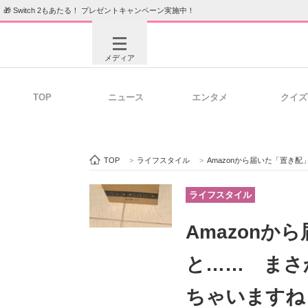
🎁 Switch 2もあたる！ プレゼントキャンペーン実施中！
メディア
TOP
ニュース
エンタメ
クイズ
注目記事を集めた総合ページ
ITの今
TOP
>
ライフスタイル
>
Amazonから届いた「置き配」
ビジネスと働き方のヒント
AI活用
ライフスタイル
Amazon
ITエンジニア向け専門サイト
企業向けI
と…… まさ
ちゃいますね