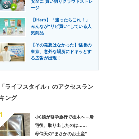
安全に 買い切りクラウドストレ
門メディア
建設×テクノロジーの最前線
ージ
【iHerb】「迷ったらこれ！」
みんなが"リピ買い"している人
気商品
【その発想はなかった】猛暑の
東京、意外な場所にドキッとす
る広告が出現！
「ライフスタイル」のアクセスラン
キング
1
小6娘が修学旅行で栃木へ→帰
宅後、取り出したのは……
母仰天の“まさかのお土産”に