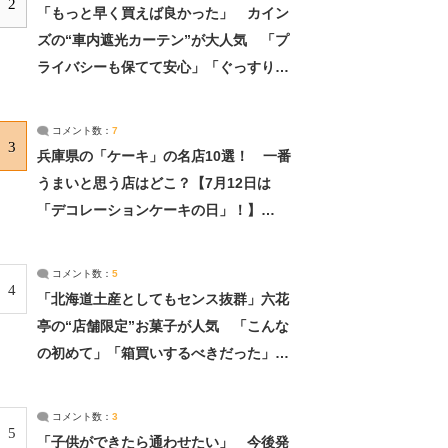
2
「もっと早く買えば良かった」 カイン
ズの“車内遮光カーテン”が大人気 「プ
ライバシーも保てて安心」「ぐっすり眠
れました」（2/2） | ライフ ねとらぼリ
サーチ：2ページ目
コメント数：
7
3
兵庫県の「ケーキ」の名店10選！ 一番
うまいと思う店はどこ？【7月12日は
「デコレーションケーキの日」！】
（2/4） | 兵庫県 ねとらぼリサーチ：2ペ
ージ目
コメント数：
5
4
「北海道土産としてもセンス抜群」六花
亭の“店舗限定”お菓子が人気 「こんな
の初めて」「箱買いするべきだった」
（1/2） | 北海道 ねとらぼリサーチ
コメント数：
3
5
「子供ができたら通わせたい」 今後発