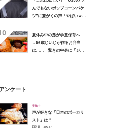
「これは欲しい」 USJの“と
んでもないポップコーンバケ
ツ”に驚がくの声「やばいｗ
ｗ」「天才的発想」
10
夏休み中の孫が学童保育へ
→56歳じいじが作るお弁当
は…… 驚きの中身に「ジイ
ジの派遣お願いします」「孫
だった気がしてきた」
アンケート
実施中
声が好きな「日本のボーカリ
スト」は？
回答数：49347