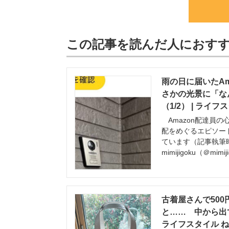
この記事を読んだ人におす
雨の日に届いたA
さかの光景に「な
（1/2） | ライ
Amazon配達員の
配をめぐるエピソー
ています（記事執筆時
mimijigoku（＠mimij
古着屋さんで50
と…… 中から出て
ライフスタイル 