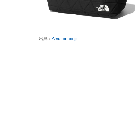
出典：
Amazon.co.jp