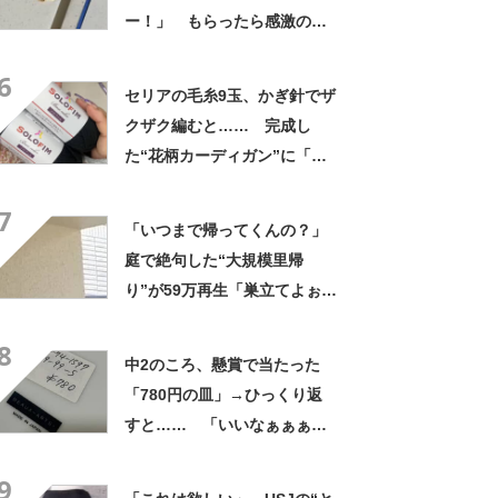
ー！」 もらったら感激のデ
ザインに「こんなかわいい水
6
引見たのは初めて」
セリアの毛糸9玉、かぎ針でザ
クザク編むと…… 完成し
た“花柄カーディガン”に「す
てきですね」「ちょうど欲し
7
かった」
「いつまで帰ってくんの？」
庭で絶句した“大規模里帰
り”が59万再生「巣立てよぉぉ
ぉ…」「ずっとのおうち？」
8
中2のころ、懸賞で当たった
「780円の皿」→ひっくり返
すと…… 「いいなぁぁぁぁ
ぁ！」まさかのお宝に「胸熱
9
ですね……」