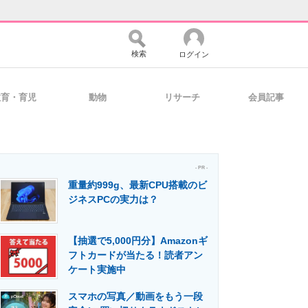
検索
ログイン
教育・育児
動物
リサーチ
会員記事
バイスの未来
好きが集まる 比べて選べる
- PR -
重量約999g、最新CPU搭載のビ
コミュニティ
マーケ×ITの今がよく分かる
ジネスPCの実力は？
【抽選で5,000円分】Amazonギ
・活用を支援
フトカードが当たる！読者アン
ケート実施中
スマホの写真／動画をもう一段