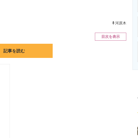
ニクス専門サイト
電子設計の基本と応用
エネルギーの専
河原木
目次を表示
記事を読む