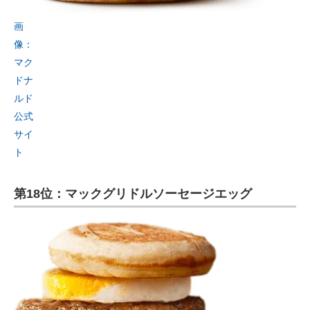
画
像：
マク
ドナ
ルド
公式
サイ
ト
第18位：マックグリドルソーセージエッグ