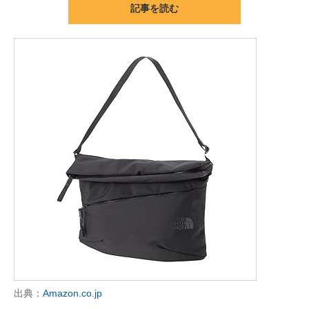
記事を読む
ITの今と未来を見通す
スマホと通信の最新トレンド
進化するPCとデバイスの未来
好きが集まる 比べて選べる
ビジネスと働き方のヒント
AI活用のいまが分かる
企業ITのトレンドを詳説
経営リーダーのコミュニティ
マーケ×ITの今がよく分かる
出典：
Amazon.co.jp
ITエンジニア向け専門サイト