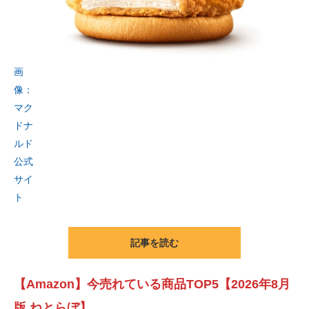
画
像：
マク
ドナ
ルド
公式
サイ
ト
記事を読む
【Amazon】今売れている商品TOP5【2026年8月
版 ねとらぼ】