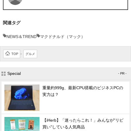
関連タグ
NEWS＆TREND
マクドナルド（マック）
TOP
グルメ
>
Special
- PR -
重量約999g、最新CPU搭載のビジネスPCの
実力は？
【iHerb】「迷ったらこれ！」みんなが"リピ
買い"している人気商品