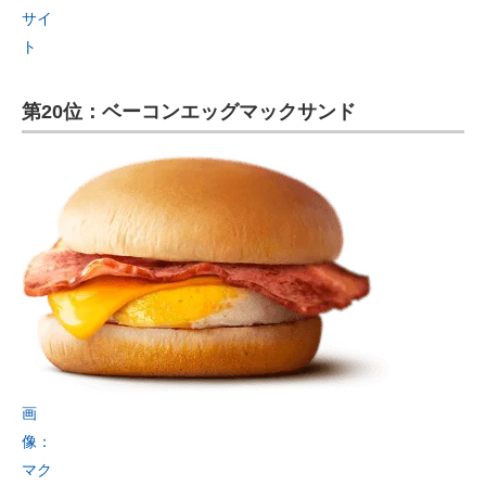
サイ
ト
第20位：ベーコンエッグマックサンド
画
像：
マク