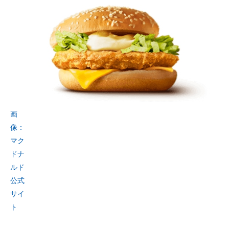
画
像：
マク
ドナ
ルド
公式
サイ
ト