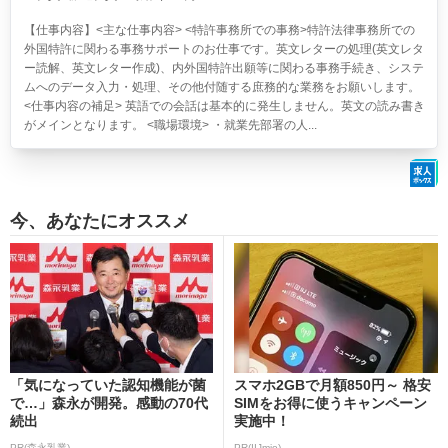
【仕事内容】<主な仕事内容> <特許事務所での事務>特許法律事務所での
外国特許に関わる事務サポートのお仕事です。英文レターの処理(英文レタ
ー読解、英文レター作成)、内外国特許出願等に関わる事務手続き、システ
ムへのデータ入力・処理、その他付随する庶務的な業務をお願いします。
<仕事内容の補足> 英語での会話は基本的に発生しません。英文の読み書き
がメインとなります。 <職場環境> ・就業先部署の人...
今、あなたにオススメ
「気になっていた認知機能が菌
スマホ2GBで月額850円～ 格安
で…」森永が開発。感動の70代
SIMをお得に使うキャンペーン
続出
実施中！
PR(森永乳業)
PR(IIJmio)