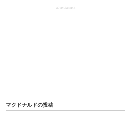
企業向けIT製品の総合サイト
advertisement
IT製品の技術・比較・事例
製造業のIT導入・活用を支援
モノづくり技術者専門サイト
エレクトロニクス専門サイト
電子設計の基本と応用
エネルギーの専門メディア
建設×テクノロジーの最前線
マクドナルドの投稿
ちょっと気になるネットの話題