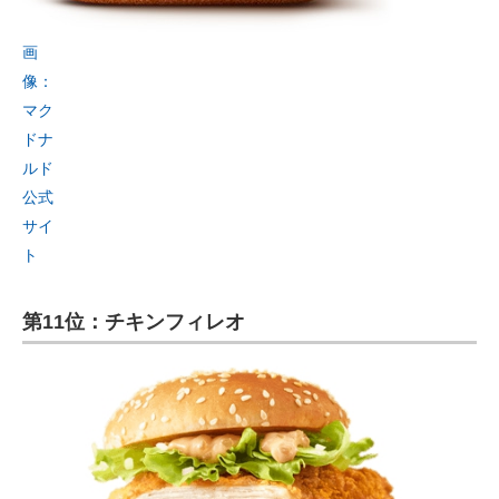
画
像：
マク
ドナ
ルド
公式
サイ
ト
第11位：チキンフィレオ