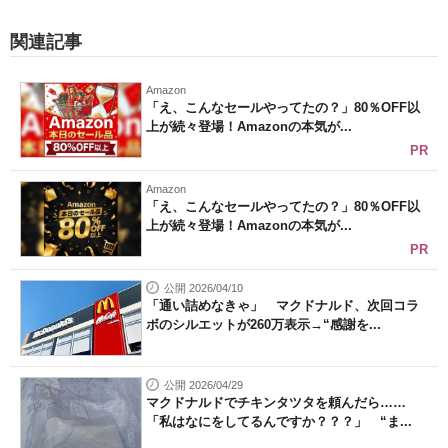
関連記事
Amazon
「え、こんなセールやってたの？」80％OFF以
上が続々登場！Amazonの本気が...
PR
Amazon
「え、こんなセールやってたの？」80％OFF以
上が続々登場！Amazonの本気が...
PR
公開 2026/04/10
「通い詰めなきゃ」 マクドナルド、次回コラ
ボのシルエットが260万表示→“感謝を...
公開 2026/04/29
マクドナルドでチキンタツタを頼んだら……
「私はなにをしてるんですか？？？」 “ま...