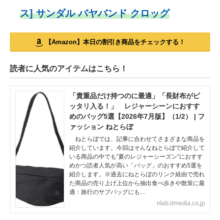
ス] サンダル バヤバンド クロッグ
【Amazon】本日の割引き商品をチェックする！
読者に人気のアイテムはこちら！
「貴重品だけ持つのに最適」「長財布がピ
ッタリ入る！」 レジャーシーンにおすす
めのバッグ5選【2026年7月版】（1/2） | フ
ァッション ねとらぼ
ねとらぼでは、記事に合わせてさまざまな商品を
紹介しています。今回はそんなねとらぼで紹介して
いる商品の中でも“夏のレジャーシーズン”におすす
めかつ読者人気が高い「バッグ」のおすすめ5選を
紹介します。※過去にねとらぼのリンク経由で売れ
た商品の売り上げ上位から抽出食べ歩きや散策に最
適：旅行のサブバッグにも…
nlab.itmedia.co.jp