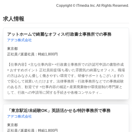
Copyright © ITmedia Inc. All Rights Reserved.
求人情報
アットホームで綺麗なオフィス/行政書士事務所での事務
アデコ株式会社
東京都
正社員 / 派遣社員：時給1,800円
【仕事内容】<主な仕事内容> <行政書士事務所での許認可申請の書類作成
> おすすめポイント 正社員前提!落ち着いた雰囲気の綺麗なオフィス。職場
の方はみなさん優しく働きやすい環境です。研修サポートもございますの
で安心して就業いただけます。法律事務所・行政事務所などでの事務経験
のある方、歓迎です <仕事内容の補足> 産業廃棄物や環境規制の専門家と
して、行政への申請等に関する手続きや各種コンサルティ...
「東京駅近/未経験OK」英語活かせる/特許事務所で事務
アデコ株式会社
東京都
正社員 / 派遣社員：時給1,800円