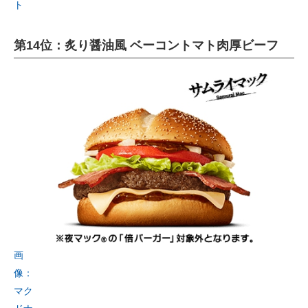
ト
第14位：炙り醤油風 ベーコントマト肉厚ビーフ
画
像：
マク