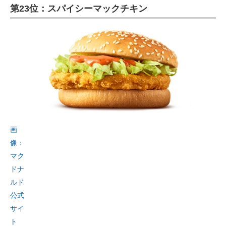
第23位：スパイシーマックチキン
画
像：
マク
ドナ
ルド
公式
サイ
ト