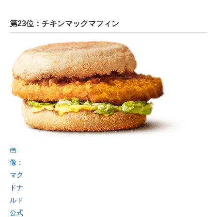
第23位：チキンマックマフィン
画
像：
マク
ドナ
ルド
公式