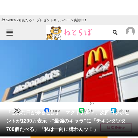
🎁 Switch 2もあたる！ プレゼントキャンペーン実施中！
ねとらぼメニュー
TOP
ニュース
エンタメ
クイズ
グルメ
地域
住まい
教育・育児
動物
リサーチ
グルメ
2026/04/17 10:03（公開）
X
Share
LINE
hatena
会員記事
「こんな日が来るとは」 マクドナルド、次回コラボヒ
ントが1200万表示→“最強のキャラ”に「チキンタツタ
メディア
目次を表示
700個たべる」「私は一向に構わんッ！」
注目記事を集めた総合ページ