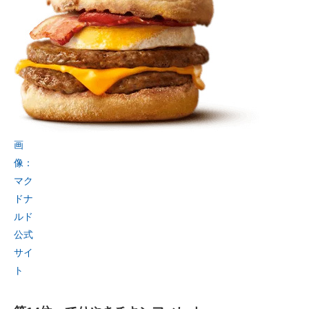
画
像：
マク
ドナ
ルド
公式
サイ
ト