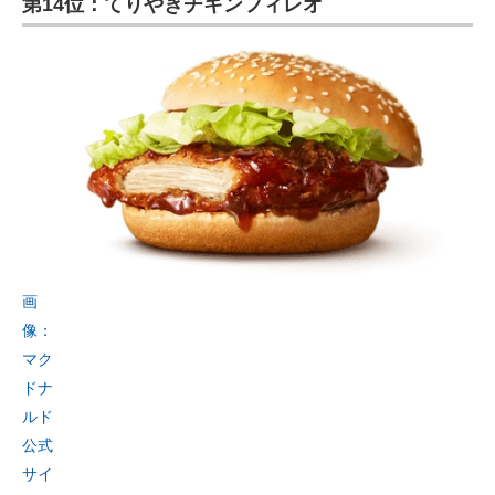
第14位：てりやきチキンフィレオ
画
像：
マク
ドナ
ルド
公式
サイ