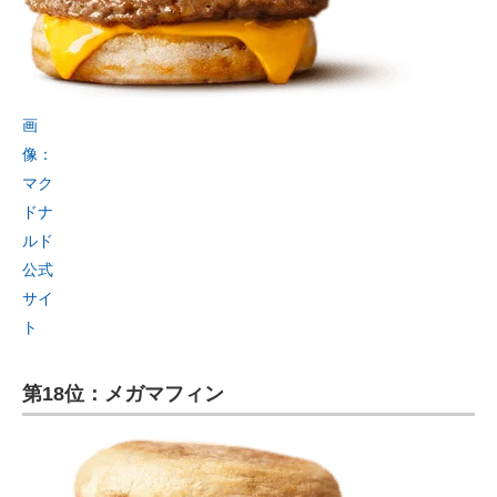
画
像：
マク
ドナ
ルド
公式
サイ
ト
第18位：メガマフィン