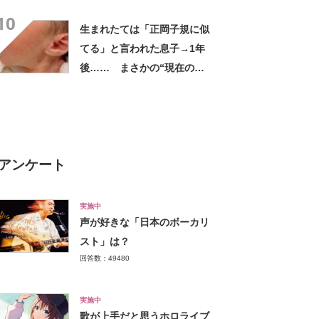
かの回答に「だいぶ考えまし
10
たね」「私なら花丸付けま
生まれたては「正岡子規に似
す」
てる」と言われた息子→1年
後…… まさかの“現在の
姿”に「人生何度目？」「イケ
メン確定」
アンケート
実施中
声が好きな「日本のボーカリ
スト」は？
回答数：49480
実施中
歌が上手だと思うホロライブ