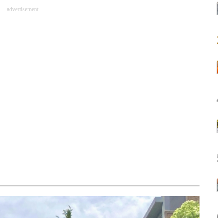
advertisement