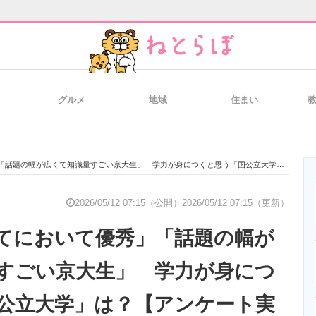
グルメ
地域
住まい
と未来を見通す
スマホと通信の最新トレンド
進化するPCとデ
幅が広くて知識量すごい京大生」 学力が身につくと思う「国公立大学」は？【アンケート実施中】
のいまが分かる
企業ITのトレンドを詳説
経営リーダーの
2026/05/12 07:15（公開）
2026/05/12 07:15（更新）
てにおいて優秀」「話題の幅が
T製品の総合サイト
IT製品の技術・比較・事例
製造業のIT導入
すごい京大生」 学力が身につ
公立大学」は？【アンケート実