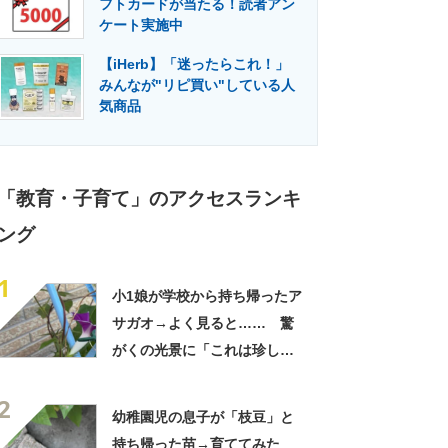
フトカードが当たる！読者アン
門メディア
建設×テクノロジーの最前線
ケート実施中
【iHerb】「迷ったらこれ！」
みんなが"リピ買い"している人
気商品
「教育・子育て」のアクセスランキ
ング
1
小1娘が学校から持ち帰ったア
サガオ→よく見ると…… 驚
がくの光景に「これは珍し
い！」「え、めっちゃおしゃ
2
れ」
幼稚園児の息子が「枝豆」と
持ち帰った苗→育ててみた