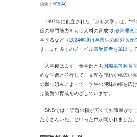
画像：
写真AC
1897年に創立された「京都大学」は、“卓
度の専門能力をもつ人材の育成”を
教育理念
学するなど（
2024年度は卒業生の約37％が
す。また
多くのノーベル賞受賞者を輩出
し
入学後はまず、全学部とも
国際高等教育
的な学習と並行して、文理を問わず幅広い
の取り組みによって、学生の興味の幅を広
ぶ姿勢の育成をめざしています。
SNSでは「話題の幅が広くて知識量がす
たくさんいた」といった声が聞かれました