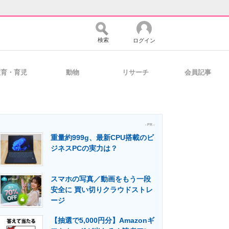
検索
ログイン
教育・育児
動物
リサーチ
会員記事
バイスの未来
好きが集まる 比べて選べる
- PR -
重量約999g、最新CPU搭載のビ
コミュニティ
マーケ×ITの今がよく分かる
ジネスPCの実力は？
スマホの写真／動画をもう一段
・活用を支援
安全に 買い切りクラウドストレ
ージ
【抽選で5,000円分】Amazonギ