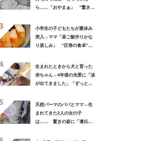
ら……「おやまぁ」 “驚きの
光景”に「夏だーって感じ」
3
小学生の子どもたちが夏休み
突入→ママ「昼ご飯作りかな
り楽しみ」 “圧巻の食卓”に
「これがお昼ですと!?」「親
4
子3人でおじゃましたい」
生まれたときから犬と育った
赤ちゃん→4年後の光景に「涙
が出てきました」「ずっと見
守ってるんだな」
5
天然パーマのパパとママ→生
まれてきた2人の女の子
は…… 驚きの姿に「遺伝っ
て不思議ですね」
6