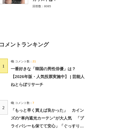
回答数：8085
コメントランキング
コメント数：
21
1
一番好きな「韓国の男性俳優」は？
【2026年版・人気投票実施中】 | 芸能人
ねとらぼリサーチ
コメント数：
7
2
「もっと早く買えば良かった」 カイン
ズの“車内遮光カーテン”が大人気 「プ
ライバシーも保てて安心」「ぐっすり眠