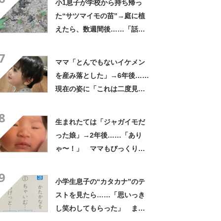
小1息子が学校から持ち帰っ
た“サツマイモの苗”→庭に植
えたら、数週間後……「話が
違う」 目を疑う光景に「大
7
爆笑」
ママ「とんでもないイケメン
を産み落とした」→6年後……
現在の姿に「これは二度見す
る」「親バカではなくリアル
8
王子様」
生まれたては「ジャガイモだ
った娘」→2年後……「あり
ゃ〜！」 ママもびっくり
な“現在の姿”に「すごい成
9
長」「こんなに変わるんだ
小学生息子の“カタカナ”のテ
ね」
ストを見たら……「思いっき
し笑わしてもらった」 まさ