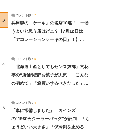
れました」（2/2） | ライフ ねとらぼリ
サーチ：2ページ目
コメント数：
7
3
兵庫県の「ケーキ」の名店10選！ 一番
うまいと思う店はどこ？【7月12日は
「デコレーションケーキの日」！】
（2/4） | 兵庫県 ねとらぼリサーチ：2ペ
ージ目
コメント数：
5
4
「北海道土産としてもセンス抜群」六花
亭の“店舗限定”お菓子が人気 「こんな
の初めて」「箱買いするべきだった」
（1/2） | 北海道 ねとらぼリサーチ
コメント数：
4
5
「車に常備しました」 カインズ
の“1980円クーラーバッグ”が評判 「ち
ょうどいい大きさ」「保冷剤を止めるベ
ルトが良い」（1/5） | ライフ ねとらぼ