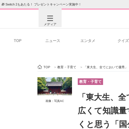
🎁 Switch 2もあたる！ プレゼントキャンペーン実施中！
メディア
TOP
ニュース
エンタメ
クイズ
注目記事を集めた総合ページ
ITの今
TOP
>
教育・子育て
>
「東大生、全てにおいて優秀」「話題の
ビジネスと働き方のヒント
AI活用
教育・子育て
「東大生、全
画像：写真AC
ITエンジニア向け専門サイト
企業向けI
広くて知識量
くと思う「国