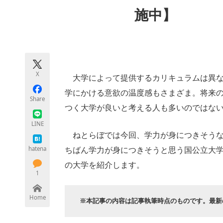
モノづくり技術者専門サイト
エレクトロ
施中】
ちょっと気になるネットの話題
X
大学によって提供するカリキュラムは異な
学にかける意欲の温度感もさまざま。将来
Share
つく大学が良いと考える人も多いのではな
LINE
ねとらぼでは今回、学力が身につきそうな
hatena
ちばん学力が身につきそうと思う国公立大学
の大学を紹介します。
1
Home
※本記事の内容は記事執筆時点のものです。最新