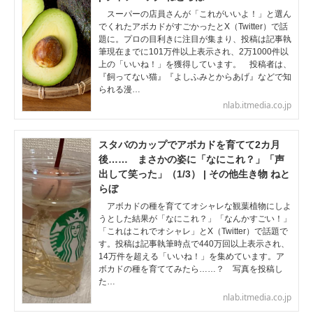
スーパーの店員さんが「これがいいよ！」と選ん
でくれたアボカドがすごかったとX（Twitter）で話
題に。プロの目利きに注目が集まり、投稿は記事執
筆現在までに101万件以上表示され、2万1000件以
上の「いいね！」を獲得しています。 投稿者は、
『飼ってない猫』『よしふみとからあげ』などで知
られる漫…
nlab.itmedia.co.jp
スタバのカップでアボカドを育てて2カ月
後…… まさかの姿に「なにこれ？」「声
出して笑った」（1/3） | その他生き物 ねと
らぼ
アボカドの種を育ててオシャレな観葉植物にしよ
うとした結果が「なにこれ？」「なんかすごい！」
「これはこれでオシャレ」とX（Twitter）で話題で
す。投稿は記事執筆時点で440万回以上表示され、
14万件を超える「いいね！」を集めています。ア
ボカドの種を育ててみたら……？ 写真を投稿し
た…
nlab.itmedia.co.jp