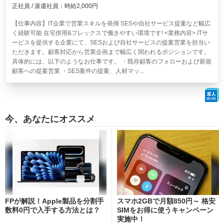
正社員 / 派遣社員：時給2,000円
【仕事内容】IT企業で営業スキルを発揮 SESや自社サービス提案など幅広
く経験可能 在宅併用&フレックスで働きやすい環境です! <業務内容> ITサ
ービスを提供する企業にて、SESおよび自社サービスの提案営業を担当い
ただきます。顧客対応から営業企画まで幅広く関われるポジションです。
具体的には、以下のようなお仕事です。 ・既存顧客のフォローおよび新規
顧客への提案営業 ・SES案件の提案、人材マッ...
今、あなたにオススメ
FPが解説！Apple製品を分割手
スマホ2GBで月額850円～ 格安
数料0円で入手する方法とは？
SIMをお得に使うキャンペーン
実施中！