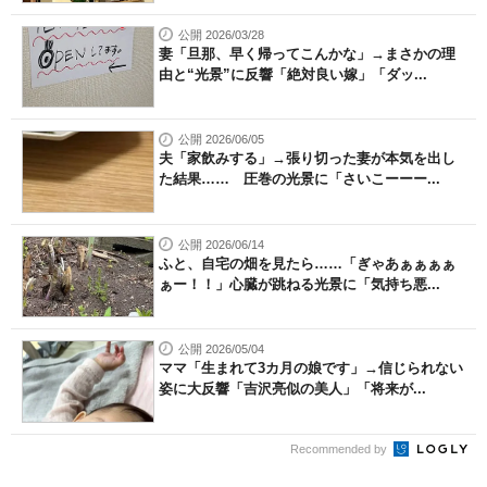
公開 2026/03/28
妻「旦那、早く帰ってこんかな」→まさかの理
由と“光景”に反響「絶対良い嫁」「ダッ...
公開 2026/06/05
夫「家飲みする」→張り切った妻が本気を出し
た結果…… 圧巻の光景に「さいこーーー...
公開 2026/06/14
ふと、自宅の畑を見たら……「ぎゃあぁぁぁぁ
ぁー！！」心臓が跳ねる光景に「気持ち悪...
公開 2026/05/04
ママ「生まれて3カ月の娘です」→信じられない
姿に大反響「吉沢亮似の美人」「将来が...
Recommended by