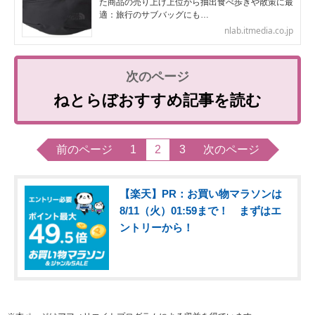
た商品の売り上げ上位から抽出食べ歩きや散策に最
適：旅行のサブバッグにも…
nlab.itmedia.co.jp
ねとらぼおすすめ記事を読む
前のページ
1
2
3
次のページ
【楽天】PR：お買い物マラソンは
8/11（火）01:59まで！ まずはエ
ントリーから！