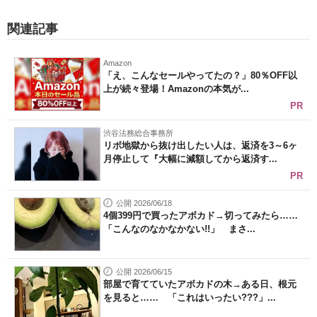
関連記事
Amazon
「え、こんなセールやってたの？」80％OFF以
上が続々登場！Amazonの本気が...
PR
渋谷法務総合事務所
リボ地獄から抜け出したい人は、返済を3～6ヶ
月停止して『大幅に減額してから返済す...
PR
公開 2026/06/18
4個399円で買ったアボカド→切ってみたら……
「こんなのなかなかない!!」 まさ...
公開 2026/06/15
部屋で育てていたアボカドの木→ある日、根元
を見ると…… 「これはいったい???」...