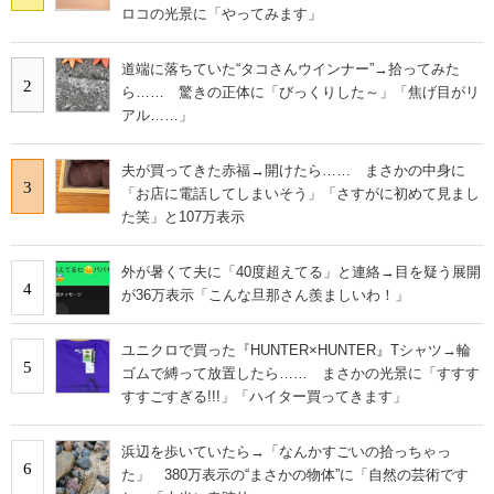
ロコの光景に「やってみます」
道端に落ちていた“タコさんウインナー”→拾ってみた
2
ら…… 驚きの正体に「びっくりした～」「焦げ目がリ
アル……」
夫が買ってきた赤福→開けたら…… まさかの中身に
3
「お店に電話してしまいそう」「さすがに初めて見まし
た笑」と107万表示
外が暑くて夫に「40度超えてる」と連絡→目を疑う展開
4
が36万表示「こんな旦那さん羨ましいわ！」
ユニクロで買った『HUNTER×HUNTER』Tシャツ→輪
5
ゴムで縛って放置したら…… まさかの光景に「すすす
すすごすぎる!!!」「ハイター買ってきます」
浜辺を歩いていたら→「なんかすごいの拾っちゃっ
6
た」 380万表示の“まさかの物体”に「自然の芸術です