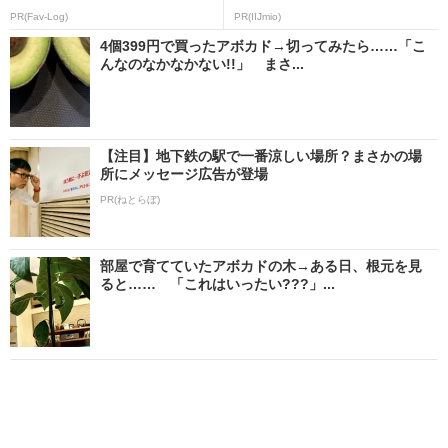
PR(Fav-Log)
PR(IIJmio)
4個399円で買ったアボカド→切ってみたら……「こ
んなのなかなかない!!」 まさ...
【注目】地下鉄の駅で一番涼しい場所？まさかの場
所にメッセージ広告が登場
PR(ねとらぼ)
部屋で育てていたアボカドの木→ある日、根元を見
ると…… 「これはいったい???」...