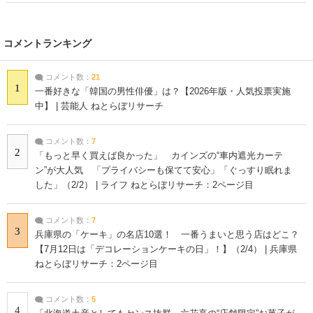
コメントランキング
コメント数：
21
1
一番好きな「韓国の男性俳優」は？【2026年版・人気投票実施
中】 | 芸能人 ねとらぼリサーチ
コメント数：
7
2
「もっと早く買えば良かった」 カインズの“車内遮光カーテ
ン”が大人気 「プライバシーも保てて安心」「ぐっすり眠れま
した」（2/2） | ライフ ねとらぼリサーチ：2ページ目
コメント数：
7
3
兵庫県の「ケーキ」の名店10選！ 一番うまいと思う店はどこ？
【7月12日は「デコレーションケーキの日」！】（2/4） | 兵庫県
ねとらぼリサーチ：2ページ目
コメント数：
5
4