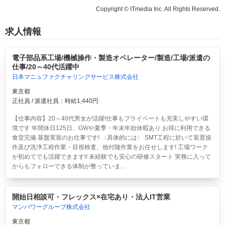
Copyright © ITmedia Inc. All Rights Reserved.
求人情報
電子部品系工場/機械操作・製造オペレーター/製造/工場/派遣の
仕事/20～40代活躍中
日本マニュファクチャリングサービス株式会社
東京都
正社員 / 派遣社員：時給1,440円
【仕事内容】20～40代男女が活躍!仕事もプライベートも充実しやすい環
境です 年間休日125日、GWや夏季・年末年始休暇あり お得に利用できる
食堂完備 基盤実装のお仕事です! 〈具体的には〉 SMT工程に於いて装置操
作及び洗浄工程作業・目視検査、他付随作業をお任せします! 工場ワーク
が初めてでも活躍できます!/ 未経験でも安心の研修スタート 実務に入って
からもフォローできる体制が整っていま...
開始日相談可・フレックス×在宅あり・法人IT営業
マンパワーグループ株式会社
東京都