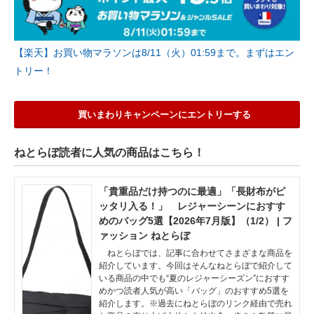
【楽天】お買い物マラソンは8/11（火）01:59まで。まずはエン
トリー！
買いまわりキャンペーンにエントリーする
ねとらぼ読者に人気の商品はこちら！
「貴重品だけ持つのに最適」「長財布がピ
ッタリ入る！」 レジャーシーンにおすす
めのバッグ5選【2026年7月版】（1/2） | フ
ァッション ねとらぼ
ねとらぼでは、記事に合わせてさまざまな商品を
紹介しています。今回はそんなねとらぼで紹介して
いる商品の中でも“夏のレジャーシーズン”におすす
めかつ読者人気が高い「バッグ」のおすすめ5選を
紹介します。※過去にねとらぼのリンク経由で売れ