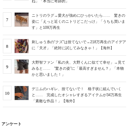
ね」「本当に奇跡的」
ニトリのラグ→愛犬が強めにひっかいたら…… 驚きの
7
姿に「えっと近くのニトリどこだっけ」「うちも買いま
す」と109万再生
刺しゅう糸の“クズ”は捨てないで→218万再生のアイデア
8
に「天才」「絶対に試してみなきゃ！」【海外】
大野智ファン「私の夫、大野くんに似てて幸せ」→見て
9
みると…… ‟驚きの姿”に「最高すぎません？」「本物
かと思いました！」
デニムのハギレ、捨てないで！ 格子状に組んでいく
10
と…… 完成したオシャレすぎるアイテムが34万再生
「素敵な作品！」【海外】
アンケート