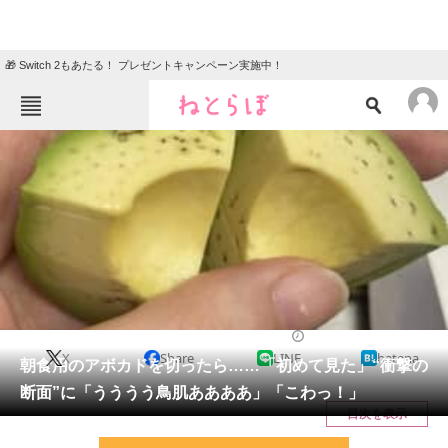
🎁 Switch 2もあたる！ プレゼントキャンペーン実施中！
ねとらぼメニュー
TOP
ニュース
エンタメ
クイズ
グルメ
地域
住まい
教育・育児
動物
リサーチ
ライフスタイル
2026/05/04 10:15（公開）
X
Share
LINE
hatena
会員記事
朝食用のアボカドを切ったら……「初めて見た」“衝撃の
断面”に「うううう鳥肌ああああ」「こわっ！」
メディア
目次を表示
注目記事を集めた総合ページ