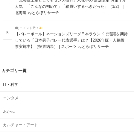
「北海道土産としてもセンス抜群」六花亭の“店舗限定”お菓子が
人気 「こんなの初めて」「箱買いするべきだった」（1/2） |
北海道 ねとらぼリサーチ
コメント数：
3
5
【バレーボール】ネーションズリーグ日本ラウンドで活躍を期待
している「日本男子バレー代表選手」は？【2026年版・人気投
票実施中】（投票結果） | スポーツ ねとらぼリサーチ
カテゴリ一覧
IT・科学
エンタメ
おかね
カルチャー・アート