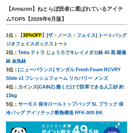
【Amazon】ねとらぼ読者に選ばれているアイテ
ムTOP5【2026年8月版】
1位：
【
30%OFF
】[ザ・ノース・フェイス] トートバッグ
ジオフェイスボックストート
2位：
Tetra テトラ じょうろでキレイメダカ鉢 40
黒 睡蓮
鉢 金魚鉢
3位：
[ニューバランス] サンダル Fresh Foam RCVRY
Slide v1 フレッシュフォーム リカバリー メンズ
4位：
カインズ(CAINZ) 撒くだけで防草できる人工砂 約
15kg
5位：
サーモス 保冷ロールトップバッグ 5L ブラック 保
冷バッグ アイソテック断熱構造 RFK-005 BK