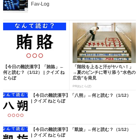
Fav-Log
【今日の難読漢字】「賄賂」←
「階段を上ると汗がヤバい！」
何と読む？（1/12） | クイズ ね
→夏のピンチに寄り添う“水色の
とらぼ
広告”を発見
PR(ねとらぼ)
【今日の難読漢字】「八朔」←何と読む？（1/12）
| クイズ ねとらぼ
【今日の難読漢字】「凱旋」←何と読む？（1/12）
| クイズ ねとらぼ