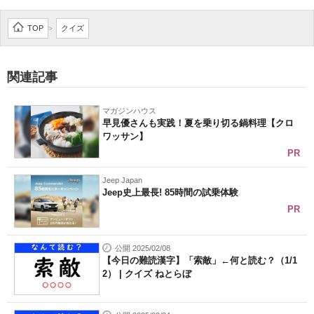
TOP
クイズ
>
関連記事
マガジンハウス
早見優さんも実践！夏を乗り切る鍋料理【クロ
ワッサン】
PR
Jeep Japan
Jeep史上最長! 85時間の試乗体験
PR
公開 2025/02/08
【今日の難読漢字】「索敵」←何と読む？（1/1
2） | クイズ ねとらぼ