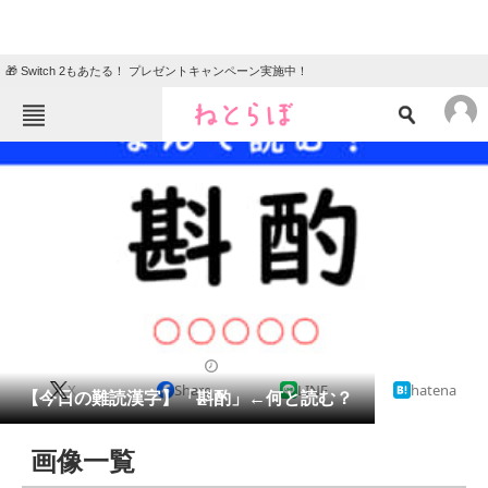
🎁 Switch 2もあたる！ プレゼントキャンペーン実施中！
ねとらぼメニュー
TOP
ニュース
エンタメ
クイズ
グルメ
地域
住まい
教育・育児
動物
リサーチ
クイズ
2026/05/05 07:15（公開）
X
Share
LINE
hatena
会員記事
【今日の難読漢字】「斟酌」←何と読む？
メディア
画像一覧
注目記事を集めた総合ページ