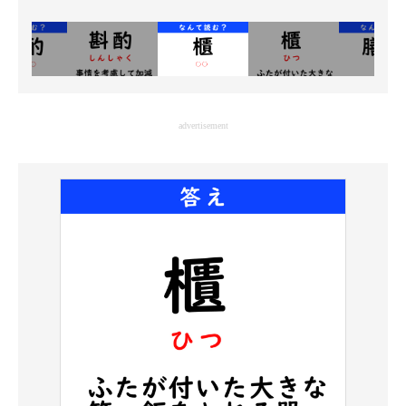
advertisement