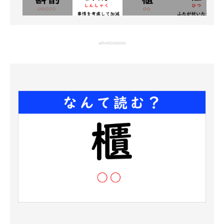
advertisement