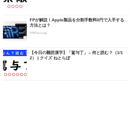
FPが解説！Apple製品を分割手数料0円で入手する
方法とは？
PR(Fav-Log)
【今日の難読漢字】「駕与丁」←何と読む？（1/1
2） | クイズ ねとらぼ