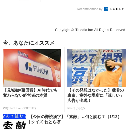
Recommended by
Copyright © ITmedia Inc. All Rights Reserved.
今、あなたにオススメ
【見城徹×藤田晋】AI時代でも
【その発想はなかった】猛暑の
変わらない経営者の本質
東京、意外な場所に「涼しい」
広告が出現！
PR(FINCHI on GOETHE)
PR(ねとらぼ)
【今日の難読漢字】「索敵」←何と読む？（1/12）
| クイズ ねとらぼ