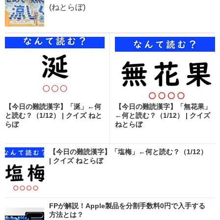
(ねとらぼ)
【今日の難読漢字】「涎」←何
【今日の難読漢字】「無花果」
と読む？（1/12） | クイズ ねと
←何と読む？（1/12） | クイズ
らぼ
ねとらぼ
【今日の難読漢字】「塩梅」←何と読む？（1/12）
| クイズ ねとらぼ
FPが解説！Apple製品を分割手数料0円で入手する
方法とは？