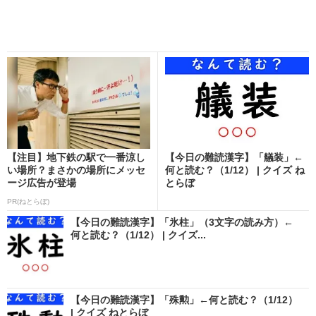
【注目】地下鉄の駅で一番涼し
【今日の難読漢字】「艤装」←
い場所？まさかの場所にメッセ
何と読む？（1/12） | クイズ ね
ージ広告が登場
とらぼ
PR(ねとらぼ)
【今日の難読漢字】「氷柱」（3文字の読み方）←
何と読む？（1/12） | クイズ...
【今日の難読漢字】「殊勲」←何と読む？（1/12）
| クイズ ねとらぼ