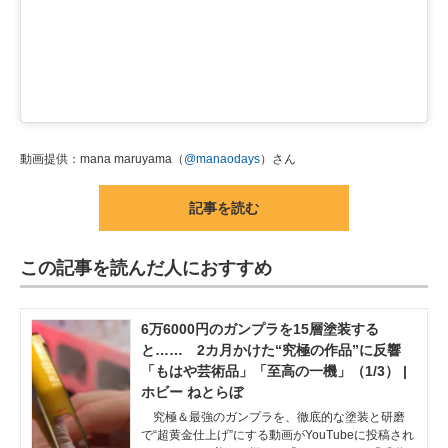
動画提供：mana maruyama（
@manaodays
）さん
記事を読む
この記事を読んだ人におすすめ
6万6000円のガンプラを15層塗装する
と…… 2カ月かけた“究極の作品”に反響
「もはや芸術品」「至高の一機」（1/3） |
ホビー ねとらぼ
究極＆最強のガンプラを、徹底的な塗装と研磨
で“超黄金仕上げ”にする動画がYouTubeに投稿され