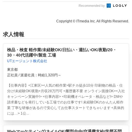
Recommended by
Copyright © ITmedia Inc. All Rights Reserved.
求人情報
検品・検査 軽作業/未経験OK/日払い・週払いOK/夜勤/20・
30・40代活躍中/製造 工場
UTエージェント株式会社
東京都
正社員 / 派遣社員：時給1,320円～
【仕事内容】<江東区><人気の軽作業>駅チカ徒歩10分 印刷物の検品・仕
分け!未経験OK!夜勤×月収28万円可 <履歴書不要 オンライン面接OK><入社
キャンペーン実施中!> <仕事内容> <印刷機オペレータ・検品など!> DMや
請求書などを発行している工場でのお仕事です! 未経験OKのかんたん軽作
業 丁寧な研修があるので安心してお仕事スタートできちゃいます <具体的
には…> 1公...
Webマーケティング/ネイルOK/髪型自由/交通費支給/学歴不問