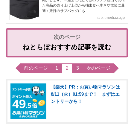
紹介します。※過去にねとらぼのリンク経由で売れ
た商品の売り上げ上位から抽出食べ歩きや散策に最
適：旅行のサブバッグにも…
nlab.itmedia.co.jp
ねとらぼおすすめ記事を読む
前のページ
1
2
3
次のページ
【楽天】PR：お買い物マラソンは
8/11（火）01:59まで！ まずはエ
ントリーから！