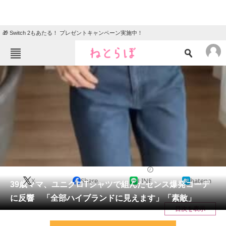
🎁 Switch 2もあたる！ プレゼントキャンペーン実施中！
ねとらぼメニュー
TOP
ニュース
エンタメ
クイズ
グルメ
地域
住まい
教育・育児
動物
リサーチ
ライフスタイル
2026/05/10 08:15（公開）
X
Share
LINE
hatena
会員記事
39歳ママ、ユニクロTシャツで組んだセンス爆発コーデ
に反響 「全部ハイブランドに見えます」「素敵」
メディア
目次を表示
注目記事を集めた総合ページ