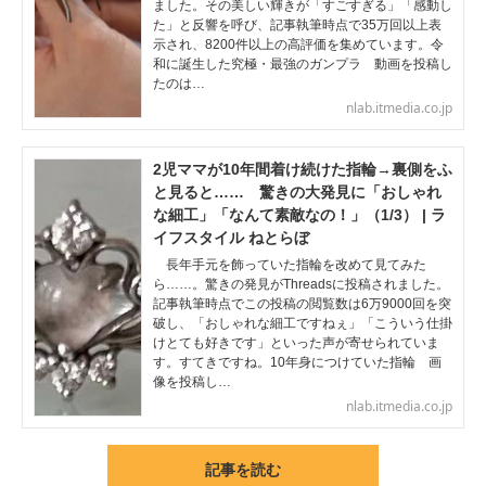
ました。その美しい輝きが「すごすぎる」「感動し
た」と反響を呼び、記事執筆時点で35万回以上表
示され、8200件以上の高評価を集めています。令
和に誕生した究極・最強のガンプラ 動画を投稿し
たのは…
nlab.itmedia.co.jp
2児ママが10年間着け続けた指輪→裏側をふ
と見ると…… 驚きの大発見に「おしゃれ
な細工」「なんて素敵なの！」（1/3） | ラ
イフスタイル ねとらぼ
長年手元を飾っていた指輪を改めて見てみた
ら……。驚きの発見がThreadsに投稿されました。
記事執筆時点でこの投稿の閲覧数は6万9000回を突
破し、「おしゃれな細工ですねぇ」「こういう仕掛
けとても好きです」といった声が寄せられていま
す。すてきですね。10年身につけていた指輪 画
像を投稿し…
nlab.itmedia.co.jp
記事を読む