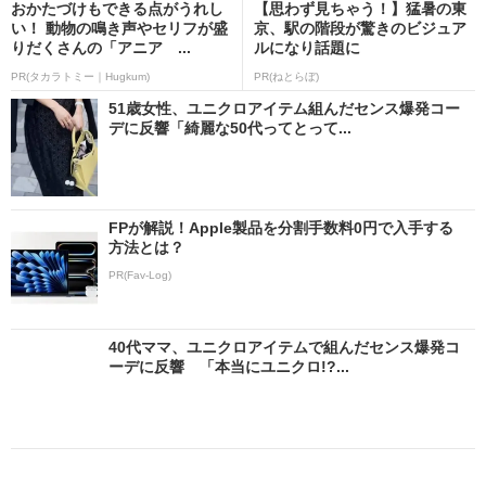
おかたづけもできる点がうれし
【思わず見ちゃう！】猛暑の東
い！ 動物の鳴き声やセリフが盛
京、駅の階段が驚きのビジュア
りだくさんの「アニア ...
ルになり話題に
PR(タカラトミー｜Hugkum)
PR(ねとらぼ)
51歳女性、ユニクロアイテム組んだセンス爆発コー
デに反響「綺麗な50代ってとって...
FPが解説！Apple製品を分割手数料0円で入手する
方法とは？
PR(Fav-Log)
40代ママ、ユニクロアイテムで組んだセンス爆発コ
ーデに反響 「本当にユニクロ!?...