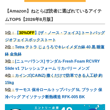
【Amazon】ねとらぼ読者に選ばれているアイテ
ムTOP5【2026年8月版】
1位：
【
30%OFF
】[ザ・ノース・フェイス] トートバッグ
ジオフェイスボックストート
2位：
Tetra テトラ じょうろでキレイメダカ鉢 40
黒 睡蓮
鉢 金魚鉢
3位：
[ニューバランス] サンダル Fresh Foam RCVRY
Slide v1 フレッシュフォーム リカバリー メンズ
4位：
カインズ(CAINZ) 撒くだけで防草できる人工砂 約
15kg
5位：
サーモス 保冷ロールトップバッグ 5L ブラック 保
冷バッグ アイソテック断熱構造 RFK-005 BK