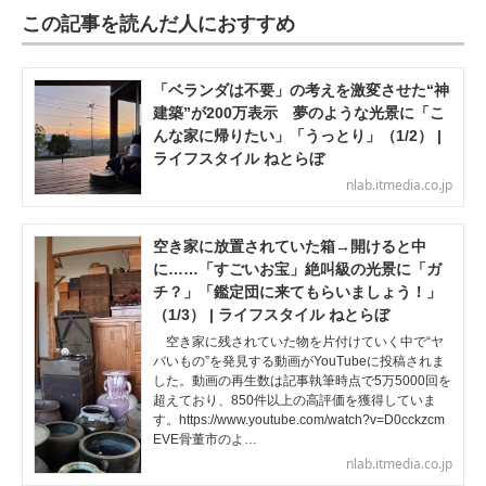
この記事を読んだ人におすすめ
「ベランダは不要」の考えを激変させた“神
建築”が200万表示 夢のような光景に「こ
んな家に帰りたい」「うっとり」（1/2） |
ライフスタイル ねとらぼ
nlab.itmedia.co.jp
空き家に放置されていた箱→開けると中
に……「すごいお宝」絶叫級の光景に「ガ
チ？」「鑑定団に来てもらいましょう！」
（1/3） | ライフスタイル ねとらぼ
空き家に残されていた物を片付けていく中で“ヤ
バいもの”を発見する動画がYouTubeに投稿されま
した。動画の再生数は記事執筆時点で5万5000回を
超えており、850件以上の高評価を獲得していま
す。https://www.youtube.com/watch?v=D0cckzcm
EVE骨董市のよ…
nlab.itmedia.co.jp