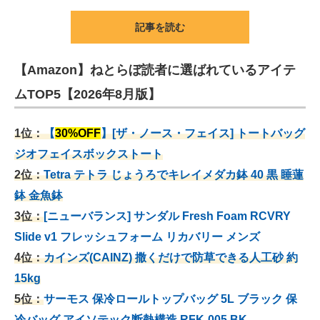
記事を読む
【Amazon】ねとらぼ読者に選ばれているアイテ
ムTOP5【2026年8月版】
1位：
【
30%OFF
】[ザ・ノース・フェイス] トートバッグ
ジオフェイスボックストート
2位：
Tetra テトラ じょうろでキレイメダカ鉢 40
黒 睡蓮
鉢 金魚鉢
3位：
[ニューバランス] サンダル Fresh Foam RCVRY
Slide v1 フレッシュフォーム リカバリー メンズ
4位：
カインズ(CAINZ) 撒くだけで防草できる人工砂 約
15kg
5位：
サーモス 保冷ロールトップバッグ 5L ブラック 保
冷バッグ アイソテック断熱構造 RFK-005 BK