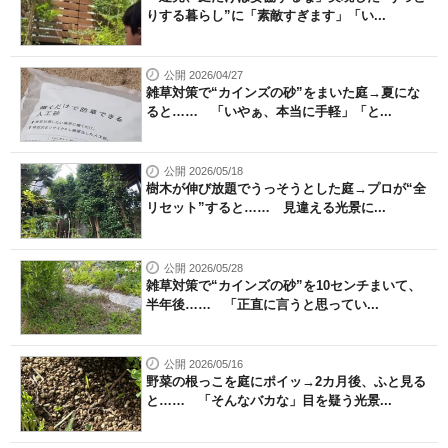
りする暮らし”に「素敵すぎます」「い...
公開 2026/04/27
雑草対策で“カインズの砂”をまいた庭→夏にな
ると…… 「いやぁ、本当に手軽」「と...
公開 2026/05/18
樹木が伸び放題でうっそうとした庭→プロが“全
リセット”すると…… 見違える光景に...
公開 2026/05/28
雑草対策で“カインズの砂”を10センチまいて、
半年後…… 「正直に言うと思ってい...
公開 2026/05/16
野菜の根っこを庭にポイッ→2カ月後、ふと見る
と…… 「そんなバカな」目を疑う光景...