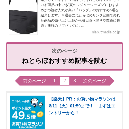
いる商品の中でも“夏のレジャーシーズン”におすす
めかつ読者人気が高い「バッグ」のおすすめ5選を
紹介します。※過去にねとらぼのリンク経由で売れ
た商品の売り上げ上位から抽出食べ歩きや散策に最
適：旅行のサブバッグにも…
nlab.itmedia.co.jp
ねとらぼおすすめ記事を読む
前のページ
1
2
3
次のページ
【楽天】PR：お買い物マラソンは
8/11（火）01:59まで！ まずはエ
ントリーから！