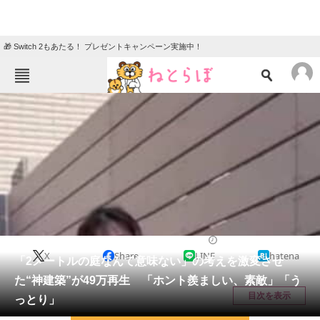
🎁 Switch 2もあたる！ プレゼントキャンペーン実施中！
ねとらぼメニュー
TOP
ニュース
エンタメ
クイズ
グルメ
地域
住まい
教育・育児
動物
リサーチ
ライフスタイル
2026/05/11 07:00（公開）
X
Share
LINE
hatena
会員記事
「2メートルの庭なんて意味ない」の考えを激変させ
た“神建築”が49万再生 「ホント羨ましい、素敵」「う
メディア
目次を表示
っとり」
注目記事を集めた総合ページ