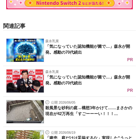
関連記事
森永乳業
「気になっていた認知機能が菌で…」森永が開
発。感動の70代続出
PR
森永乳業
「気になっていた認知機能が菌で…」森永が開
発。感動の70代続出
PR
公開 2026/06/05
殺風景な砂利の庭→構想3年かけて……まさかの
現在が42万再生「すごーーーい！！！...
公開 2026/06/19
「建売、庭だけは妥協するな」実現した“うっと