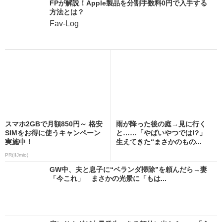
FPが解説！Apple製品を分割手数料0円で入手する
方法とは？
Fav-Log
スマホ2GBで月額850円～ 格安
雨が降った後の庭→見に行く
SIMをお得に使うキャンペーン
と……「やばいやつでは!?」
実施中！
生えてきた“まさかのもの...
PR(IIJmio)
GW中、夫と息子に“ベランダ掃除”を頼んだら→妻
「今これ」 まさかの光景に「もは...