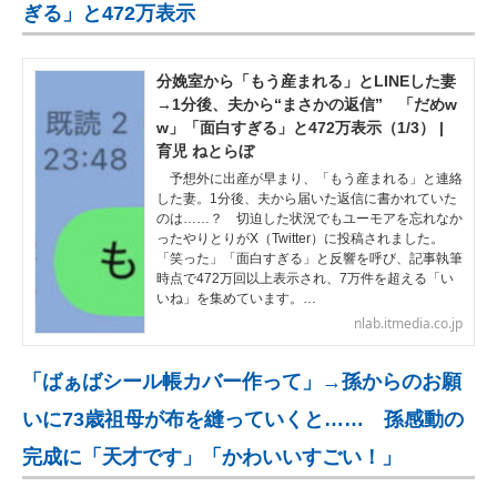
ぎる」と472万表示
分娩室から「もう産まれる」とLINEした妻
→1分後、夫から“まさかの返信” 「だめw
w」「面白すぎる」と472万表示（1/3） |
育児 ねとらぼ
予想外に出産が早まり、「もう産まれる」と連絡
した妻。1分後、夫から届いた返信に書かれていた
のは……？ 切迫した状況でもユーモアを忘れなか
ったやりとりがX（Twitter）に投稿されました。
「笑った」「面白すぎる」と反響を呼び、記事執筆
時点で472万回以上表示され、7万件を超える「い
いね」を集めています。…
nlab.itmedia.co.jp
「ばぁばシール帳カバー作って」→孫からのお願
いに73歳祖母が布を縫っていくと…… 孫感動の
完成に「天才です」「かわいいすごい！」