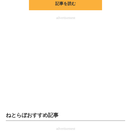
記事を読む
ITの今と未来を見通す
advertisement
スマホと通信の最新トレンド
進化するPCとデバイスの未来
好きが集まる 比べて選べる
ビジネスと働き方のヒント
AI活用のいまが分かる
企業ITのトレンドを詳説
経営リーダーのコミュニティ
マーケ×ITの今がよく分かる
ねとらぼおすすめ記事
ITエンジニア向け専門サイト
advertisement