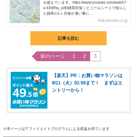
を超えています。https://www.youtube.com/watch?
v=Di8Rta_s0t0雑草対策｜ビニールシートで枯らし
た雑草の1ヶ月後が凄い事に…
nlab.itmedia.co.jp
記事を読む
前のページ
1
2
3
【楽天】PR：お買い物マラソンは
8/11（火）01:59まで！ まずはエ
ントリーから！
※本ページはアフィリエイトプログラムによる収益を得ています