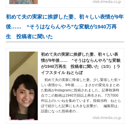
nlab.itmedia.co.jp
初めて夫の実家に挨拶した妻、初々しい表情が9年
後…… “そうはならんやろ”な変貌が1940万再
生 投稿者に聞いた
初めて夫の実家に挨拶した妻、初々しい表
情が9年後…… “そうはならんやろ”な変貌
が1940万再生 投稿者に聞いた（1/3） | ラ
イフスタイル ねとらぼ
初めて夫の実家に帰省した妻。少し緊張した初々
しい表情から、9年後……。まさかの変化をまとめ
た動画がInstagramに投稿されました。記事執筆時
点でこの動画は1940万回以上再生され、7万7000
件以上のいいねを集めています。投稿当時、ねとら
ぼで紹介した記事にも大きな反響が。 編集部は、
話題になった投稿者の…
nlab.itmedia.co.jp