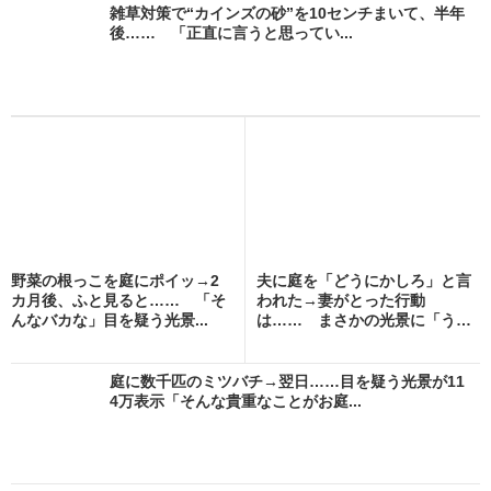
雑草対策で“カインズの砂”を10センチまいて、半年
後…… 「正直に言うと思ってい...
野菜の根っこを庭にポイッ→2
夫に庭を「どうにかしろ」と言
カ月後、ふと見ると…… 「そ
われた→妻がとった行動
んなバカな」目を疑う光景...
は…… まさかの光景に「う…
羨...
庭に数千匹のミツバチ→翌日……目を疑う光景が11
4万表示「そんな貴重なことがお庭...