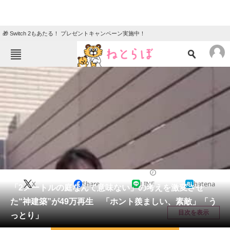
🎁 Switch 2もあたる！ プレゼントキャンペーン実施中！
ねとらぼメニュー
TOP
ニュース
エンタメ
クイズ
グルメ
地域
住まい
教育・育児
動物
リサーチ
ライフスタイル
2026/05/11 07:00（公開）
X
Share
LINE
hatena
会員記事
「2メートルの庭なんて意味ない」の考えを激変させ
た“神建築”が49万再生 「ホント羨ましい、素敵」「う
メディア
目次を表示
っとり」
注目記事を集めた総合ページ