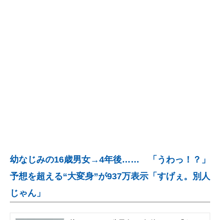
企業向けIT製品の総合サイト
IT製品の技術・比較・事例
製造業のIT導入・活用を支援
モノづくり技術者専門サイト
エレクトロニクス専門サイト
電子設計の基本と応用
エネルギーの専門メディア
幼なじみの16歳男女→4年後…… 「うわっ！？」
建設×テクノロジーの最前線
予想を超える“大変身”が937万表示「すげぇ。別人
ちょっと気になるネットの話題
じゃん」