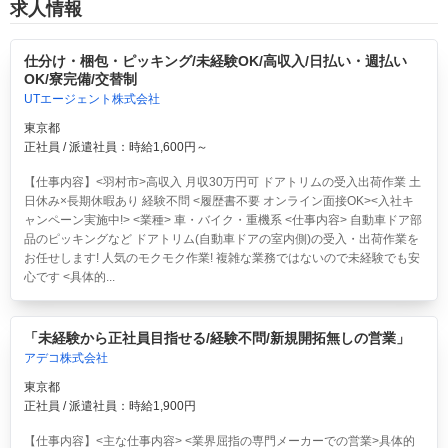
求人情報
仕分け・梱包・ピッキング/未経験OK/高収入/日払い・週払い
OK/寮完備/交替制
UTエージェント株式会社
東京都
正社員 / 派遣社員：時給1,600円～
【仕事内容】<羽村市>高収入 月収30万円可 ドアトリムの受入出荷作業 土
日休み×長期休暇あり 経験不問 <履歴書不要 オンライン面接OK><入社キ
ャンペーン実施中!> <業種> 車・バイク・重機系 <仕事内容> 自動車ドア部
品のピッキングなど ドアトリム(自動車ドアの室内側)の受入・出荷作業を
お任せします! 人気のモクモク作業! 複雑な業務ではないので未経験でも安
心です <具体的...
「未経験から正社員目指せる/経験不問/新規開拓無しの営業」
アデコ株式会社
東京都
正社員 / 派遣社員：時給1,900円
【仕事内容】<主な仕事内容> <業界屈指の専門メーカーでの営業>具体的