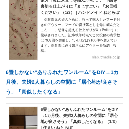
購入→母にお直しを頼んだら…… 予想を
裏切る仕上がりに「まじすごい」「お母様
ください」（1/3） | ハンドメイド ねとらぼ
保育園児の娘のために、誤って購入したフード付
きのアウター。フードの切り落としを母に頼んだと
ころ……。想像を超える仕上がりがX（Twitter）に
投稿されました。記事執筆時点でこの投稿の表示数
は79万回を突破し、“いいね”は9100件を超えてい
ます。保育園に通う娘さんにアウターを新調 投
稿…
nlab.itmedia.co.jp
6畳しかない“ありふれたワンルーム”をDIY→1カ
月後、夫婦2人暮らしの空間に「居心地が良さそ
う」「真似したくなる」
6畳しかない“ありふれたワンルーム”をDIY
→1カ月後、夫婦2人暮らしの空間に「居心
地が良さそう」「真似したくなる」（1/3）
| 住まい ねとらぼ