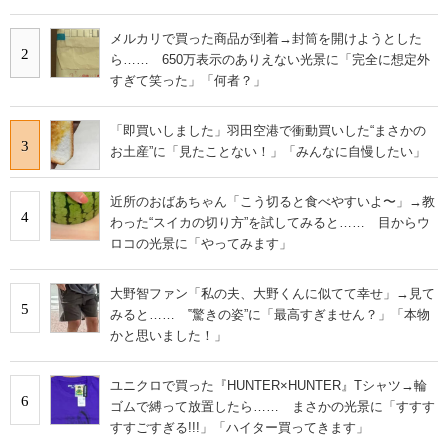
メルカリで買った商品が到着→封筒を開けようとした
2
ら…… 650万表示のありえない光景に「完全に想定外
すぎて笑った」「何者？」
「即買いしました」羽田空港で衝動買いした“まさかの
3
お土産”に「見たことない！」「みんなに自慢したい」
近所のおばあちゃん「こう切ると食べやすいよ〜」→教
4
わった“スイカの切り方”を試してみると…… 目からウ
ロコの光景に「やってみます」
大野智ファン「私の夫、大野くんに似てて幸せ」→見て
5
みると…… ‟驚きの姿”に「最高すぎません？」「本物
かと思いました！」
ユニクロで買った『HUNTER×HUNTER』Tシャツ→輪
6
ゴムで縛って放置したら…… まさかの光景に「すすす
すすごすぎる!!!」「ハイター買ってきます」