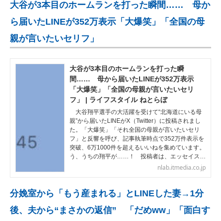
大谷が3本目のホームランを打った瞬間…… 母か
ら届いたLINEが352万表示「大爆笑」「全国の母
親が言いたいセリフ」
大谷が3本目のホームランを打った瞬
間…… 母から届いたLINEが352万表示
「大爆笑」「全国の母親が言いたいセリ
フ」 | ライフスタイル ねとらぼ
大谷翔平選手の大活躍を受けて“北海道にいる母
親”から届いたLINEがX（Twitter）に投稿されまし
た。「大爆笑」「それ全国の母親が言いたいセリ
フ」と反響を呼び、記事執筆時点で352万件表示を
突破、6万1000件を超えるいいねを集めています。
う、うちの翔平が……！ 投稿者は、エッセイス…
nlab.itmedia.co.jp
分娩室から「もう産まれる」とLINEした妻→1分
後、夫から“まさかの返信” 「だめww」「面白す