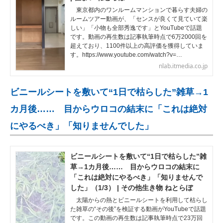
東京都内のワンルームマンションで暮らす夫婦の
ルームツアー動画が、「センスが良くて見ていて楽
しい」「小物も全部秀逸です」とYouTubeで話題
です。動画の再生数は記事執筆時点で6万2000回を
超えており、1100件以上の高評価を獲得していま
す。https://www.youtube.com/watch?v=…
nlab.itmedia.co.jp
ビニールシートを敷いて“1日で枯らした”雑草→1
カ月後…… 目からウロコの結末に「これは絶対
にやるべき」「知りませんでした」
ビニールシートを敷いて“1日で枯らした”雑
草→1カ月後…… 目からウロコの結末に
「これは絶対にやるべき」「知りませんで
した」（1/3） | その他生き物 ねとらぼ
太陽からの熱とビニールシートを利用して枯らし
た雑草の“その後”を検証する動画がYouTubeで話題
です。この動画の再生数は記事執筆時点で23万回