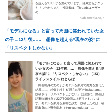
を超える”いいね”を集めています。目鼻立ちがクッ
キリした赤ちゃん 投稿者は、Threadsユーザー
の…
nlab.itmedia.co.jp
「モデルになる」と言って周囲に笑われていた女
の子→12年後…… 想像を超える“現在の姿”に
「リスペクトしかない」
「モデルになる」と言って周囲に笑われて
いた女の子→12年後…… 想像を超える“現
在の姿”に「リスペクトしかない」（1/3） |
ライフスタイル ねとらぼ
田舎出身の女の子がモデルを夢見て努力を重ねた
結果……。想像を超える“現在の姿”がInstagramに
投稿され「リスペクトしかない」と話題に。動画は
記事執筆時点で22万8000回以上再生されていま
す。モデルを夢見る素朴な少女 投稿したのは、福
岡出身の小野寺南友（＠miyuonoderaa）…