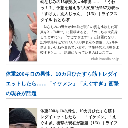
幼なじみの16歳男女→4年後…… 「うわ
っ！？」予想を超える“大変身”が937万表示
「すげぇ。別人じゃん」（1/3） | ライフス
タイル ねとらぼ
幼なじみの男女が4年前と現在の姿を比較した写
真をX（Twitter）に投稿すると、「めっちゃ大変身
してますね!?」「すごすぎます!!!」と話題になり、
記事執筆時点で937万4000件表示を突破、8万件を
超えるいいねを集めています。学生時代と現在を比
較すると…… 話題になっているのはコスプ…
nlab.itmedia.co.jp
体重200キロの男性、10カ月ひたすら筋トレダイ
エットしたら……「イケメン」「えぐすぎ」衝撃
の現在が話題
体重200キロの男性、10カ月ひたすら筋ト
レダイエットしたら……「イケメン」「え
ぐすぎ」衝撃の現在が話題（1/3） | ライフ