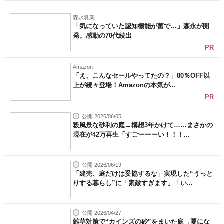
森永乳業
「気になっていた認知機能が菌で…」森永が開
発。感動の70代続出
PR
Amazon
「え、こんなセールやってたの？」80％OFF以
上が続々登場！Amazonの本気が...
PR
公開 2026/06/05
殺風景な砂利の庭→構想3年かけて……まさかの
現在が42万再生「すごーーーい！！！...
公開 2026/06/19
「建売、庭だけは妥協するな」実現した“うっと
りする暮らし”に「素敵すぎます」「い...
公開 2026/04/27
雑草対策で“カインズの砂”をまいた庭→夏にな