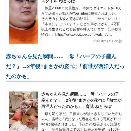
スタイル ねとらぼ
体重200キロの男性が、本気でダイエットを10カ
月間頑張った動画がYouTubeに投稿されました。
その努力する姿と驚きの結果に、「かっこいい！」
「本当にすごいです！」などの声が上がり、4万回
以上再生されるなど反響を呼んでいます（記事執筆
時点）。https://www.youtube.com/watch?v…
nlab.itmedia.co.jp
赤ちゃんを見た瞬間…… 母「ハーフの子産ん
だ？」→2年後“まさかの姿”に「前世が西洋人だっ
たのかも」
赤ちゃんを見た瞬間…… 母「ハーフの子
産んだ？」→2年後“まさかの姿”に「前世が
西洋人だったのかも」 | 育児 ねとらぼ
母も驚くほど、目鼻立ちがはっきりしていた赤ち
ゃん。当時と2歳になった現在を比べる写真がThre
adsに投稿されました。予想外の成長ぶりが話題と
なり、記事執筆時点で50万回表示を突破、2100件