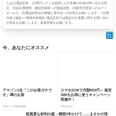
には(1)電話応対、(2)専門ソフトを使用した計算書の作成や問い合わせ対
応、(3)設計事務所・建設現場等への製品説明、(4)販売代理店へのルート
セールス、(5)製品説明会の開催と展示会への出席をお願いします。 <仕事
内容の補足> <業務内容補足>電話応対では製品や計算書に関する問い合わ
せ対応をお願いします。新規営業をお願いする...
今、あなたにオススメ
アマゾン1位「このお茶ガチで
スマホ2GBで月額850円～ 格安
す」噂のお茶
SIMをお得に使うキャンペーン
実施中！
PR(ハーブ健康本舗)
PR(IIJmio)
殺風景な砂利の庭→構想3年かけて……まさかの現