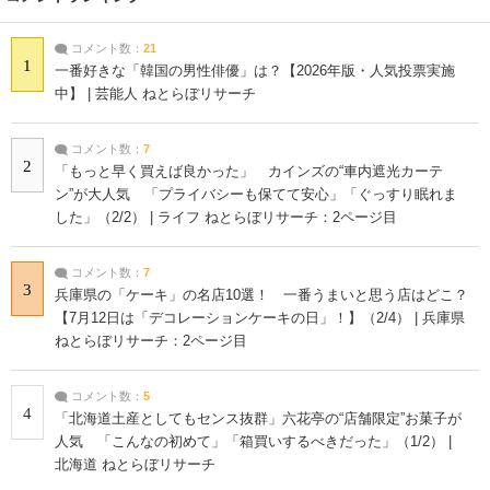
コメント数：
21
1
一番好きな「韓国の男性俳優」は？【2026年版・人気投票実施
中】 | 芸能人 ねとらぼリサーチ
コメント数：
7
2
「もっと早く買えば良かった」 カインズの“車内遮光カーテ
ン”が大人気 「プライバシーも保てて安心」「ぐっすり眠れま
した」（2/2） | ライフ ねとらぼリサーチ：2ページ目
コメント数：
7
3
兵庫県の「ケーキ」の名店10選！ 一番うまいと思う店はどこ？
【7月12日は「デコレーションケーキの日」！】（2/4） | 兵庫県
ねとらぼリサーチ：2ページ目
コメント数：
5
4
「北海道土産としてもセンス抜群」六花亭の“店舗限定”お菓子が
人気 「こんなの初めて」「箱買いするべきだった」（1/2） |
北海道 ねとらぼリサーチ