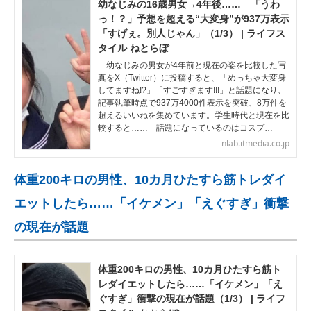
幼なじみの16歳男女→4年後…… 「うわ
っ！？」予想を超える“大変身”が937万表示
「すげぇ。別人じゃん」（1/3） | ライフス
タイル ねとらぼ
幼なじみの男女が4年前と現在の姿を比較した写
真をX（Twitter）に投稿すると、「めっちゃ大変身
してますね!?」「すごすぎます!!!」と話題になり、
記事執筆時点で937万4000件表示を突破、8万件を
超えるいいねを集めています。学生時代と現在を比
較すると…… 話題になっているのはコスプ…
nlab.itmedia.co.jp
体重200キロの男性、10カ月ひたすら筋トレダイ
エットしたら……「イケメン」「えぐすぎ」衝撃
の現在が話題
体重200キロの男性、10カ月ひたすら筋ト
レダイエットしたら……「イケメン」「え
ぐすぎ」衝撃の現在が話題（1/3） | ライフ