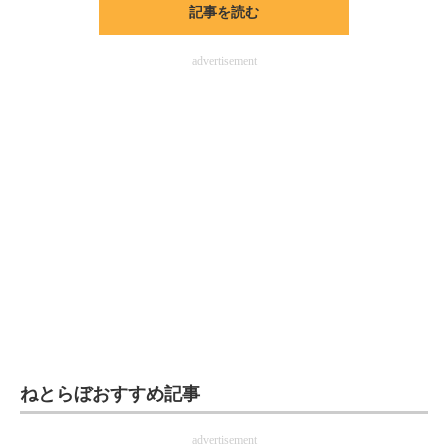
記事を読む
ITの今と未来を見通す
advertisement
スマホと通信の最新トレンド
進化するPCとデバイスの未来
好きが集まる 比べて選べる
ビジネスと働き方のヒント
AI活用のいまが分かる
企業ITのトレンドを詳説
経営リーダーのコミュニティ
マーケ×ITの今がよく分かる
ねとらぼおすすめ記事
ITエンジニア向け専門サイト
advertisement