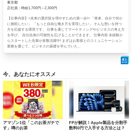
東京都
正社員：時給1,700円～2,300円
【仕事内容】<未来の選択肢を増やすための第一歩!> 「将来、自分で何か
に挑戦したい」 「もっと自由な働き方を実現したい」 そんな想いを持つ
方を応援する環境です。 仕事を通じてマーケティングやビジネスの考え方
を学び、 自分自身の可能性を広げることができます。 仕事内容 未経験か
らスタートした先輩が多数活躍中! まずはお客様とのコミュニケーション
業務を通じて、ビジネスの基礎を学んでいた...
今、あなたにオススメ
アマゾン1位「このお茶ガチで
FPが解説！Apple製品を分割手
す」噂のお茶
数料0円で入手する方法とは？