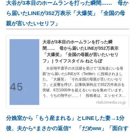
大谷が3本目のホームランを打った瞬間…… 母か
ら届いたLINEが352万表示「大爆笑」「全国の母
親が言いたいセリフ」
大谷が3本目のホームランを打った瞬
間…… 母から届いたLINEが352万表示
「大爆笑」「全国の母親が言いたいセリ
フ」 | ライフスタイル ねとらぼ
大谷翔平選手の大活躍を受けて“北海道にいる母
親”から届いたLINEがX（Twitter）に投稿されまし
た。「大爆笑」「それ全国の母親が言いたいセリ
フ」と反響を呼び、記事執筆時点で352万件表示を
突破、6万1000件を超えるいいねを集めています。
う、うちの翔平が……！ 投稿者は、エッセイス…
nlab.itmedia.co.jp
分娩室から「もう産まれる」とLINEした妻→1分
後、夫から“まさかの返信” 「だめww」「面白す