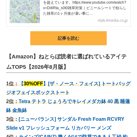
を超えています。https://www.youtube.com/watch?
v=Di8Rta_s0t0雑草対策｜ビニールシートで枯らし
た雑草の1ヶ月後が凄い事に…
nlab.itmedia.co.jp
記事を読む
【Amazon】ねとらぼ読者に選ばれているアイテ
ムTOP5【2026年8月版】
1位：
【
30%OFF
】[ザ・ノース・フェイス] トートバッグ
ジオフェイスボックストート
2位：
Tetra テトラ じょうろでキレイメダカ鉢 40
黒 睡蓮
鉢 金魚鉢
3位：
[ニューバランス] サンダル Fresh Foam RCVRY
Slide v1 フレッシュフォーム リカバリー メンズ
4位：
カインズ(CAINZ) 撒くだけで防草できる人工砂 約