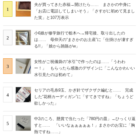
夫が買ってきた赤福→開けたら…… まさかの中身に
1
「お店に電話してしまいそう」「さすがに初めて見まし
た笑」と107万表示
小6娘が修学旅行で栃木へ→帰宅後、取り出したの
2
は…… 母仰天の“まさかのお土産”に「仕掛けが凄すぎ
る!!」「娘から賄賂がw」
女性がご祝儀袋の“水引”で作ったのは……「うわわ
3
ー！」 もらったら感激のデザインに「こんなかわいい
水引見たのは初めて」
セリアの毛糸9玉、かぎ針でザクザク編むと…… 完成
4
した“花柄カーディガン”に「すてきですね」「ちょうど
欲しかった」
中2のころ、懸賞で当たった「780円の皿」→ひっくり返
5
すと…… 「いいなぁぁぁぁぁ！」まさかのお宝に「胸
熱ですね……」