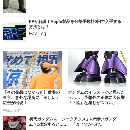
FPが解説！Apple製品を分割手数料0円で入手する
方法とは？
Fav-Log
【その発想はなかった】猛暑の
ガンダムのイラストかと思った
東京、意外な場所に「涼しい」
ら…… 予想外の正体に大反響
広告が出現！
「『絵』な感じがスゴい」...
PR(ねとらぼ)
初代ガンダムを「ジークアクス」の“赤いガンダ
ム”に改造すると…… 「まじでかっけ...