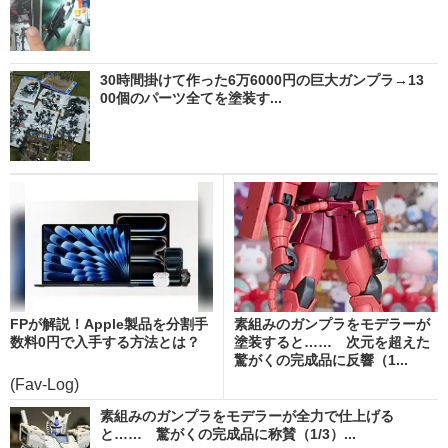
30時間掛けて作った6万6000円の巨大ガンプラ→13
00個のパーツ全てを塗装す...
FPが解説！Apple製品を分割手
素組みのガンプラをモデラーが
数料0円で入手する方法とは？
塗装すると…… 次元を超えた
驚がくの完成品に反響（1...
(Fav-Log)
素組みのガンプラをモデラーが全力で仕上げる
と…… 驚がくの完成品に称賛（1/3）...