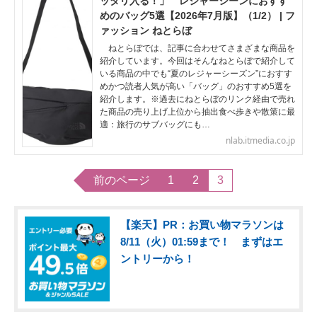
ッタリ入る！」 レジャーシーンにおすす
めのバッグ5選【2026年7月版】（1/2） | フ
ァッション ねとらぼ
ねとらぼでは、記事に合わせてさまざまな商品を
紹介しています。今回はそんなねとらぼで紹介して
いる商品の中でも“夏のレジャーシーズン”におすす
めかつ読者人気が高い「バッグ」のおすすめ5選を
紹介します。※過去にねとらぼのリンク経由で売れ
た商品の売り上げ上位から抽出食べ歩きや散策に最
適：旅行のサブバッグにも…
nlab.itmedia.co.jp
前のページ
1
2
3
【楽天】PR：お買い物マラソンは
8/11（火）01:59まで！ まずはエ
ントリーから！