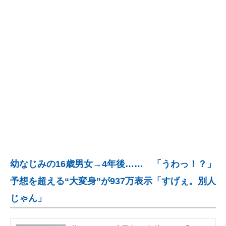
企業向けIT製品の総合サイト
IT製品の技術・比較・事例
製造業のIT導入・活用を支援
モノづくり技術者専門サイト
エレクトロニクス専門サイト
電子設計の基本と応用
エネルギーの専門メディア
幼なじみの16歳男女→4年後…… 「うわっ！？」
建設×テクノロジーの最前線
予想を超える“大変身”が937万表示「すげぇ。別人
ちょっと気になるネットの話題
じゃん」