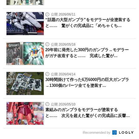
公開 2026/06/11
“話題の大型ガンプラ”をモデラーが全塗装する
と…… 驚がくの完成品に「めちゃくち...
公開 2026/05/18
20年前に発売した300円のガンプラ→モデラー
がガチ改造すると…… 完成した驚が...
公開 2026/04/14
30時間掛けて作った6万6000円の巨大ガンプラ
→1300個のパーツ全てを塗装す...
公開 2026/05/10
素組みのガンプラをモデラーが塗装する
と…… 次元を超えた驚がくの完成品に反響
（1...
Recommended by