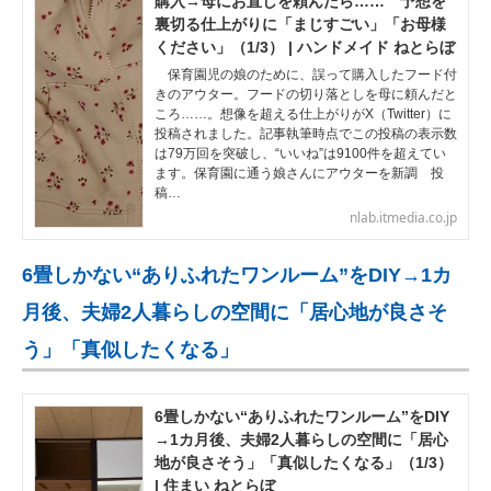
購入→母にお直しを頼んだら…… 予想を
裏切る仕上がりに「まじすごい」「お母様
ください」（1/3） | ハンドメイド ねとらぼ
保育園児の娘のために、誤って購入したフード付
きのアウター。フードの切り落としを母に頼んだと
ころ……。想像を超える仕上がりがX（Twitter）に
投稿されました。記事執筆時点でこの投稿の表示数
は79万回を突破し、“いいね”は9100件を超えてい
ます。保育園に通う娘さんにアウターを新調 投
稿…
nlab.itmedia.co.jp
6畳しかない“ありふれたワンルーム”をDIY→1カ
月後、夫婦2人暮らしの空間に「居心地が良さそ
う」「真似したくなる」
6畳しかない“ありふれたワンルーム”をDIY
→1カ月後、夫婦2人暮らしの空間に「居心
地が良さそう」「真似したくなる」（1/3）
| 住まい ねとらぼ