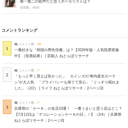
唯一無二の歌声だと思うボーカリストは？
回答数：8054
コメントランキング
コメント数：
20
1
一番好きな「韓国の男性俳優」は？【2026年版・人気投票実施
中】（投票結果） | 芸能人 ねとらぼリサーチ
コメント数：
7
2
「もっと早く買えば良かった」 カインズの“車内遮光カーテ
ン”が大人気 「プライバシーも保てて安心」「ぐっすり眠れま
した」（2/2） | ライフ ねとらぼリサーチ：2ページ目
コメント数：
7
3
兵庫県の「ケーキ」の名店10選！ 一番うまいと思う店はどこ？
【7月12日は「デコレーションケーキの日」！】（2/4） | 兵庫県
ねとらぼリサーチ：2ページ目