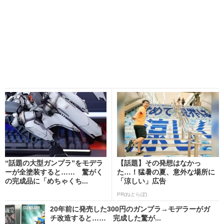
“話題の大型ガンプラ”をモデラ
【話題】その発想はなかっ
ーが全塗装すると…… 驚がく
た…！猛暑の夏、意外な場所に
の完成品に「めちゃくち...
「涼しい」広告
PR(ねとらぼ)
20年前に発売した300円のガンプラ→モデラーがガ
チ改造すると…… 完成した驚が...