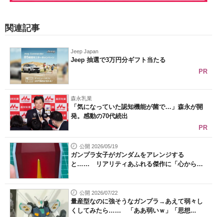
関連記事
Jeep Japan
Jeep 抽選で3万円分ギフト当たる
PR
森永乳業
「気になっていた認知機能が菌で…」森永が開
発。感動の70代続出
PR
公開 2026/05/19
ガンプラ女子がガンダムをアレンジする
と…… リアリティあふれる傑作に「心から尊
敬...
公開 2026/07/22
量産型なのに強そうなガンプラ→あえて弱々し
くしてみたら…… 「ああ弱いｗ」「思想...