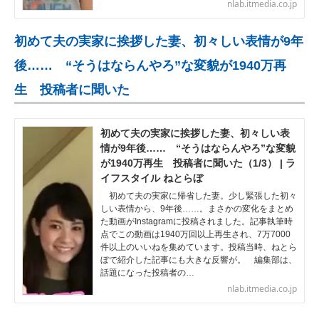
nlab.itmedia.co.jp
初めて夫の実家に挨拶した妻、初々しい表情が9年
後…… “そうはならんやろ”な変貌が1940万再
生 投稿者に聞いた
初めて夫の実家に挨拶した妻、初々しい表
情が9年後…… “そうはならんやろ”な変貌
が1940万再生 投稿者に聞いた（1/3） | ラ
イフスタイル ねとらぼ
初めて夫の実家に帰省した妻。少し緊張した初々
しい表情から、9年後……。まさかの変化をまとめ
た動画がInstagramに投稿されました。記事執筆時
点でこの動画は1940万回以上再生され、7万7000
件以上のいいねを集めています。投稿当時、ねとら
ぼで紹介した記事にも大きな反響が。 編集部は、
話題になった投稿者の…
nlab.itmedia.co.jp