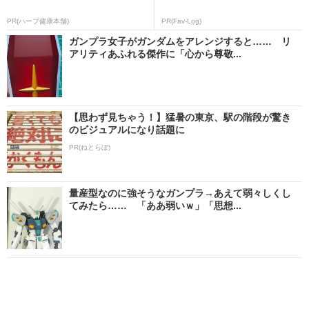
PR(ハーブ健康本舗)
PR(Fav-Log)
ガンプラ女子がガンダムをアレンジすると…… リ
アリティあふれる傑作に「心から尊敬...
【思わず見ちゃう！】猛暑の東京、駅の階段が驚き
のビジュアルになり話題に
PR(ねとらぼ)
量産型なのに強そうなガンプラ→あえて弱々しくし
てみたら…… 「ああ弱いｗ」「思想...