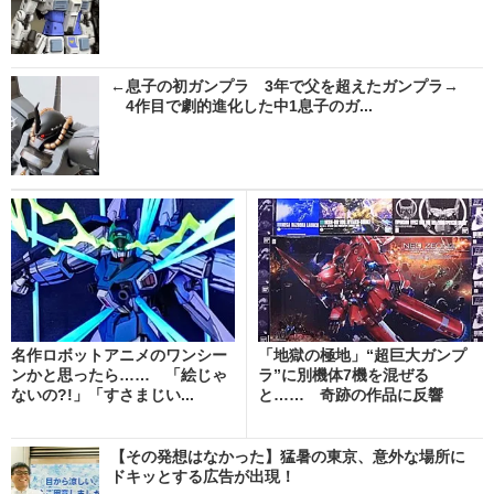
←息子の初ガンプラ 3年で父を超えたガンプラ→
4作目で劇的進化した中1息子のガ...
名作ロボットアニメのワンシー
「地獄の極地」“超巨大ガンプ
ンかと思ったら…… 「絵じゃ
ラ”に別機体7機を混ぜる
ないの?!」「すさまじい...
と…… 奇跡の作品に反響
「も...
【その発想はなかった】猛暑の東京、意外な場所に
ドキッとする広告が出現！