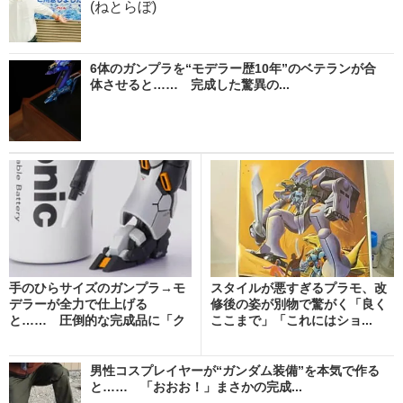
(ねとらぼ)
6体のガンプラを“モデラー歴10年”のベテランが合
体させると…… 完成した驚異の...
手のひらサイズのガンプラ→モ
スタイルが悪すぎるプラモ、改
デラーが全力で仕上げる
修後の姿が別物で驚がく「良く
と…… 圧倒的な完成品に「ク
ここまで」「これにはショ...
オ...
男性コスプレイヤーが“ガンダム装備”を本気で作る
と…… 「おおお！」まさかの完成...