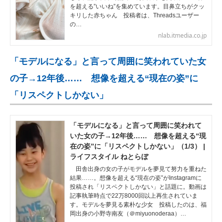
を超える”いいね”を集めています。目鼻立ちがクッ
キリした赤ちゃん 投稿者は、Threadsユーザー
の…
nlab.itmedia.co.jp
「モデルになる」と言って周囲に笑われていた女
の子→12年後…… 想像を超える“現在の姿”に
「リスペクトしかない」
「モデルになる」と言って周囲に笑われて
いた女の子→12年後…… 想像を超える“現
在の姿”に「リスペクトしかない」（1/3） |
ライフスタイル ねとらぼ
田舎出身の女の子がモデルを夢見て努力を重ねた
結果……。想像を超える“現在の姿”がInstagramに
投稿され「リスペクトしかない」と話題に。動画は
記事執筆時点で22万8000回以上再生されていま
す。モデルを夢見る素朴な少女 投稿したのは、福
岡出身の小野寺南友（＠miyuonoderaa）…