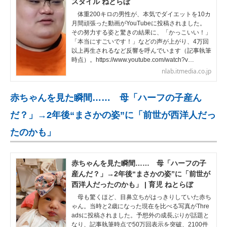
スタイル ねとらぼ
体重200キロの男性が、本気でダイエットを10カ
月間頑張った動画がYouTubeに投稿されました。
その努力する姿と驚きの結果に、「かっこいい！」
「本当にすごいです！」などの声が上がり、4万回
以上再生されるなど反響を呼んでいます（記事執筆
時点）。https://www.youtube.com/watch?v…
nlab.itmedia.co.jp
赤ちゃんを見た瞬間…… 母「ハーフの子産ん
だ？」→2年後“まさかの姿”に「前世が西洋人だっ
たのかも」
赤ちゃんを見た瞬間…… 母「ハーフの子
産んだ？」→2年後“まさかの姿”に「前世が
西洋人だったのかも」 | 育児 ねとらぼ
母も驚くほど、目鼻立ちがはっきりしていた赤ち
ゃん。当時と2歳になった現在を比べる写真がThre
adsに投稿されました。予想外の成長ぶりが話題と
なり、記事執筆時点で50万回表示を突破、2100件