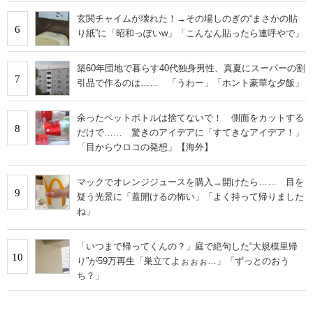
玄関チャイムが壊れた！→その場しのぎの“まさかの貼
6
り紙”に「昭和っぽいw」「こんなん貼ったら連呼やで」
築60年団地で暮らす40代独身男性、真夏にスーパーの割
7
引品で作るのは…… 「うわー」「ホント豪華な夕飯」
余ったペットボトルは捨てないで！ 側面をカットする
8
だけで…… 驚きのアイデアに「すてきなアイデア！」
「目からウロコの発想」【海外】
マックでオレンジジュースを購入→開けたら…… 目を
9
疑う光景に「蓋開けるの怖い」「よく持って帰りました
ね」
「いつまで帰ってくんの？」庭で絶句した“大規模里帰
10
り”が59万再生「巣立てよぉぉぉ…」「ずっとのおう
ち？」