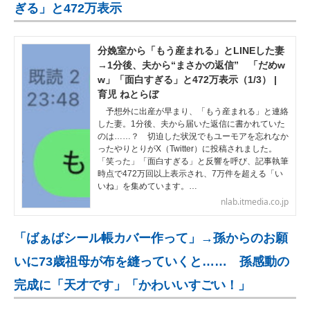
ぎる」と472万表示
分娩室から「もう産まれる」とLINEした妻
→1分後、夫から“まさかの返信” 「だめw
w」「面白すぎる」と472万表示（1/3） |
育児 ねとらぼ
予想外に出産が早まり、「もう産まれる」と連絡
した妻。1分後、夫から届いた返信に書かれていた
のは……？ 切迫した状況でもユーモアを忘れなか
ったやりとりがX（Twitter）に投稿されました。
「笑った」「面白すぎる」と反響を呼び、記事執筆
時点で472万回以上表示され、7万件を超える「い
いね」を集めています。…
nlab.itmedia.co.jp
「ばぁばシール帳カバー作って」→孫からのお願
いに73歳祖母が布を縫っていくと…… 孫感動の
完成に「天才です」「かわいいすごい！」