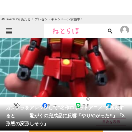
🎁 Switch 2もあたる！ プレゼントキャンペーン実施中！
ねとらぼメニュー
TOP
ニュース
エンタメ
クイズ
グルメ
地域
住まい
教育・育児
動物
リサーチ
ライフスタイル
2026/05/17 21:15（公開）
X
Share
LINE
hatena
会員記事
ガンプラをアレンジして“名作ロボットアニメ”を再現す
ると…… 驚がくの完成品に反響「やりやがった!!」「3
メディア
目次を表示
形態の変形しそう」
注目記事を集めた総合ページ