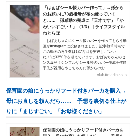
「ばぁばシール帳カバー作って」→孫から
のお願いに73歳祖母が布を縫っていく
と…… 孫感動の完成に「天才です」「か
わいいすごい！」（1/3） | ライフスタイル
ねとらぼ
おばあちゃんにシール帳カバーを作ってもらう動
画がInstagramに投稿されました。記事執筆時点で
この動画の再生数は137万回を突破し、“いい
ね！”は3350件を超えています。おばあちゃんのセ
ンス爆発！シンプルなシール帳のカバー作成を依頼
手先が器用なやこちゃんに孫からのお…
nlab.itmedia.co.jp
保育園の娘にうっかりフード付きパーカを購入→
母にお直しを頼んだら…… 予想を裏切る仕上が
りに「まじすごい」「お母様ください」
保育園の娘にうっかりフード付きパーカを