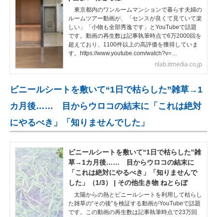
東京都内のワンルームマンションで暮らす夫婦の
ルームツアー動画が、「センスが良くて見ていて楽
しい」「小物も全部秀逸です」とYouTubeで話題
です。動画の再生数は記事執筆時点で6万2000回を
超えており、1100件以上の高評価を獲得していま
す。https://www.youtube.com/watch?v=…
nlab.itmedia.co.jp
ビニールシートを敷いて“1日で枯らした”雑草→1
カ月後…… 目からウロコの結末に「これは絶対
にやるべき」「知りませんでした」
ビニールシートを敷いて“1日で枯らした”雑
草→1カ月後…… 目からウロコの結末に
「これは絶対にやるべき」「知りませんで
した」（1/3） | その他生き物 ねとらぼ
太陽からの熱とビニールシートを利用して枯らし
た雑草の“その後”を検証する動画がYouTubeで話題
です。この動画の再生数は記事執筆時点で23万回