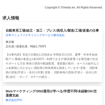
Copyright © ITmedia Inc. All Rights Reserved.
求人情報
自動車系工場/組立・加工・プレス/高収入/製造/工場/派遣の仕事
日本マニュファクチャリングサービス株式会社
東京都
正社員 / 派遣社員：時給1,700円
【仕事内容】安定の日勤&土日祝休み 年間休日115日、夏季・年末年始休
暇アリ 職場の食堂は1食300円～利用できます!家具家電つき寮完備で生活
サポートも万全 車体の塗装や配線配電、電装盤の取付、ホースの組付など
人命救助に欠かせない消防用の特殊車両を製造しています! 塗装 ・消防車
両の塗装(手塗り・吹付け作業) 塗装 ・消防車両の塗装(手塗り・吹付け作
業) 組立 ・ポンプ・ボデーの組立 ...
Webマーケティング/SNS運用が学べる/学歴不問/未経験OK/交
通費支給
株式会社FFU