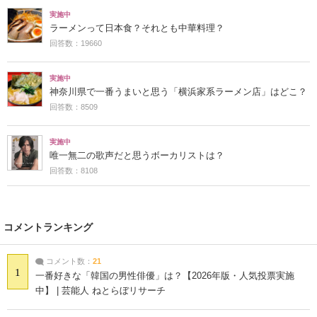
実施中
ラーメンって日本食？それとも中華料理？
回答数：19660
実施中
神奈川県で一番うまいと思う「横浜家系ラーメン店」はどこ？
回答数：8509
実施中
唯一無二の歌声だと思うボーカリストは？
回答数：8108
コメントランキング
コメント数：
21
1
一番好きな「韓国の男性俳優」は？【2026年版・人気投票実施
中】 | 芸能人 ねとらぼリサーチ