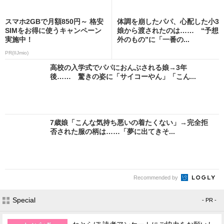
スマホ2GBで月額850円～ 格安
体調を崩したパパ、心配した小3
SIMをお得に使うキャンペーン
娘から渡されたのは…… “予想
実施中！
外のもの”に「一番の...
PR(IIJmio)
高校の入学式でパパにおんぶされる娘→3年
後…… 驚きの姿に「サイコーやん」「こん...
7歳娘「こんな気持ち悪いの着たくない」→完全拒
否された服の柄は……「夢に出てきそ...
Recommended by
Special
- PR -