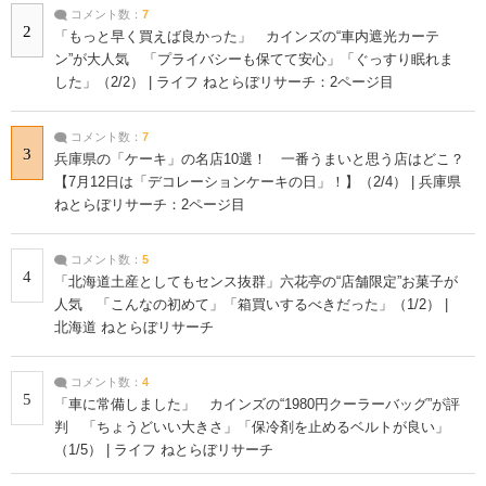
コメント数：
7
2
「もっと早く買えば良かった」 カインズの“車内遮光カーテ
ン”が大人気 「プライバシーも保てて安心」「ぐっすり眠れま
した」（2/2） | ライフ ねとらぼリサーチ：2ページ目
コメント数：
7
3
兵庫県の「ケーキ」の名店10選！ 一番うまいと思う店はどこ？
【7月12日は「デコレーションケーキの日」！】（2/4） | 兵庫県
ねとらぼリサーチ：2ページ目
コメント数：
5
4
「北海道土産としてもセンス抜群」六花亭の“店舗限定”お菓子が
人気 「こんなの初めて」「箱買いするべきだった」（1/2） |
北海道 ねとらぼリサーチ
コメント数：
4
5
「車に常備しました」 カインズの“1980円クーラーバッグ”が評
判 「ちょうどいい大きさ」「保冷剤を止めるベルトが良い」
（1/5） | ライフ ねとらぼリサーチ