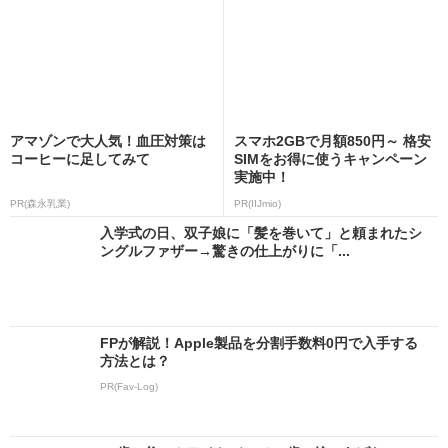
アマゾンで大人気！血圧対策は
スマホ2GBで月額850円～ 格安
コーヒーに足してみて
SIMをお得に使うキャンペーン
実施中！
PR(森永乳業)
PR(IIJmio)
入学式の日、双子娘に「髪を巻いて」と頼まれたシ
ングルファザー→驚きの仕上がりに「...
FPが解説！Apple製品を分割手数料0円で入手する
方法とは？
PR(Fav-Log)