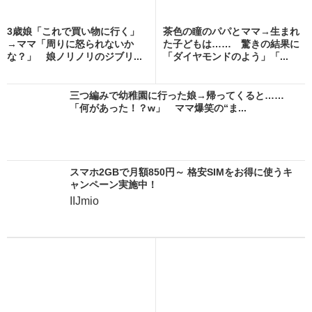
3歳娘「これで買い物に行く」
茶色の瞳のパパとママ→生まれ
→ママ「周りに怒られないか
た子どもは…… 驚きの結果に
な？」 娘ノリノリのジブリ...
「ダイヤモンドのよう」「...
三つ編みで幼稚園に行った娘→帰ってくると……
「何があった！？w」 ママ爆笑の“ま...
スマホ2GBで月額850円～ 格安SIMをお得に使うキ
ャンペーン実施中！
IIJmio