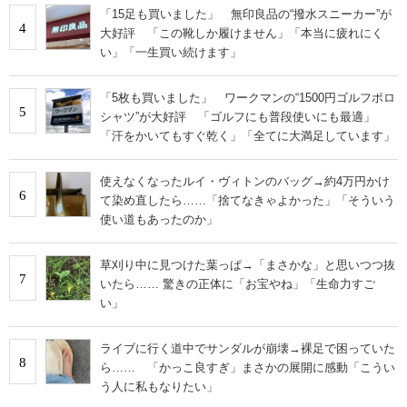
「15足も買いました」 無印良品の“撥水スニーカー”が
4
大好評 「この靴しか履けません」「本当に疲れにく
い」「一生買い続けます」
「5枚も買いました」 ワークマンの“1500円ゴルフポロ
5
シャツ”が大好評 「ゴルフにも普段使いにも最適」
「汗をかいてもすぐ乾く」「全てに大満足しています」
使えなくなったルイ・ヴィトンのバッグ→約4万円かけ
6
て染め直したら……「捨てなきゃよかった」「そういう
使い道もあったのか」
草刈り中に見つけた葉っぱ→「まさかな」と思いつつ抜
7
いたら…… 驚きの正体に「お宝やね」「生命力すご
い」
ライブに行く道中でサンダルが崩壊→裸足で困っていた
8
ら…… 「かっこ良すぎ」まさかの展開に感動「こうい
う人に私もなりたい」