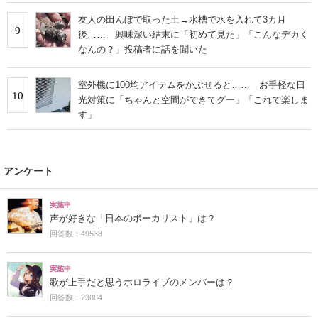
友人の田んぼで取った土→水槽で水を入れて3カ月
9
後…… 興味深い結末に「初めて見た」「こんなデカく
なんの？」投稿者に話を聞いた
室外機に100均アイテムをかぶせると…… お手軽な日
10
光対策に「ちゃんと空間ができてグー」「これで楽しま
す」
アンケート
実施中
声が好きな「日本のボーカリスト」は？
回答数：49538
実施中
歌が上手だと思うホロライブのメンバーは？
回答数：23884