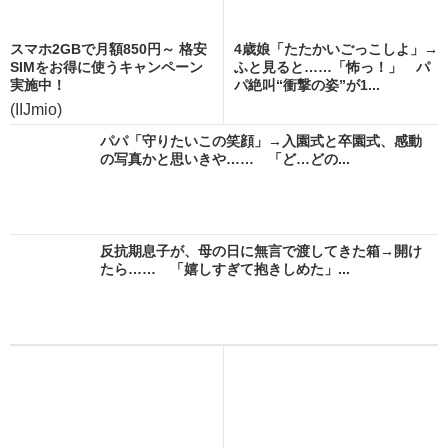
スマホ2GBで月額850円～ 格安
4歳娘「たたかいごっこしよ」→
SIMをお得に使うキャンペーン
ふと見ると……「怖っ！」 パ
実施中！
パ絶叫“衝撃の姿”が1...
(IIJmio)
パパ「守りたいこの笑顔」→入園式と卒園式、感動
の写真かと思いきや…… 「ど…どの...
反抗期息子が、母の日に無言で渡してきた箱→開け
たら…… 「嬉しすぎて抱きしめた」...