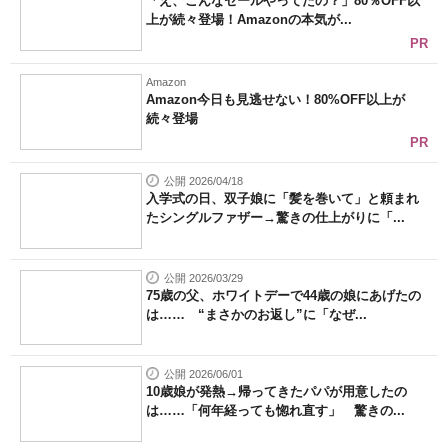
「え、こんなセールやってたの？」80％OFF以
上が続々登場！Amazonの本気が...
PR
Amazon
Amazon今日も見逃せない！80%OFF以上が
続々登場
PR
公開 2026/04/18
入学式の日、双子娘に「髪を巻いて」と頼まれ
たシングルファザー→驚きの仕上がりに「...
公開 2026/03/29
75歳の父、ホワイトデーで44歳の娘にあげたの
は…… “まさかのお返し”に「なぜ...
公開 2026/06/01
10歳娘が発熱→帰ってきたパパが用意したの
は……「何年経っても惚れ直す」 驚きの...