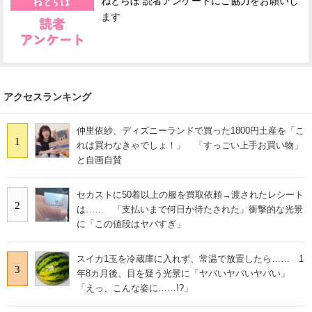
ねとらぼ 読者アンケートにご協力をお願いし
ます
アクセスランキング
仲里依紗、ディズニーランドで買った1800円土産を「こ
1
れは買わなきゃでしょ！」 「すっごい上手お買い物」
と自画自賛
セカストに50着以上の服を買取依頼→渡されたレシート
2
は…… 「支払いまで何日か待たされた」衝撃的な光景
に「この値段はヤバすぎ」
スイカ1玉を冷蔵庫に入れず、常温で放置したら…… 1
3
年8カ月後、目を疑う光景に「ヤバいヤバいヤバい」
「えっ、こんな姿に……!?」