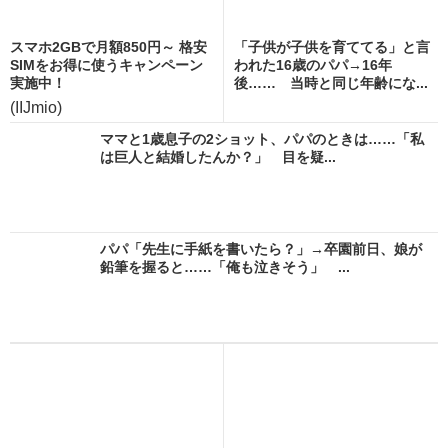
スマホ2GBで月額850円～ 格安
「子供が子供を育ててる」と言
SIMをお得に使うキャンペーン
われた16歳のパパ→16年
実施中！
後…… 当時と同じ年齢にな...
(IIJmio)
ママと1歳息子の2ショット、パパのときは……「私
は巨人と結婚したんか？」 目を疑...
パパ「先生に手紙を書いたら？」→卒園前日、娘が
鉛筆を握ると……「俺も泣きそう」 ...