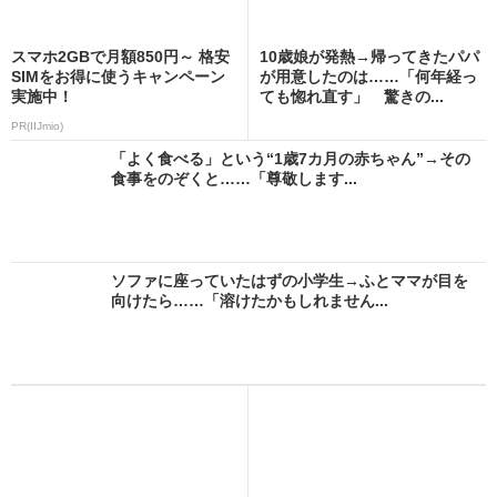
スマホ2GBで月額850円～ 格安
10歳娘が発熱→帰ってきたパパ
SIMをお得に使うキャンペーン
が用意したのは……「何年経っ
実施中！
ても惚れ直す」 驚きの...
PR(IIJmio)
「よく食べる」という“1歳7カ月の赤ちゃん”→その
食事をのぞくと……「尊敬します...
ソファに座っていたはずの小学生→ふとママが目を
向けたら……「溶けたかもしれません...