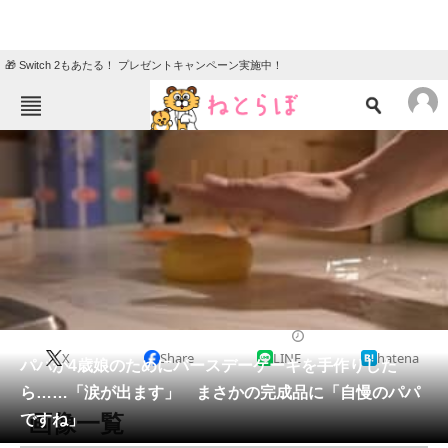
🎁 Switch 2もあたる！ プレゼントキャンペーン実施中！
ねとらぼメニュー
TOP
ニュース
エンタメ
クイズ
グルメ
地域
住まい
教育・育児
動物
リサーチ
育児
2026/05/26 10:30（公開）
X
Share
LINE
hatena
会員記事
パパが4歳娘のためにバースデーケーキを手作りした
ら……「涙が出ます」 まさかの完成品に「自慢のパパ
メディア
画像一覧
ですね」
注目記事を集めた総合ページ