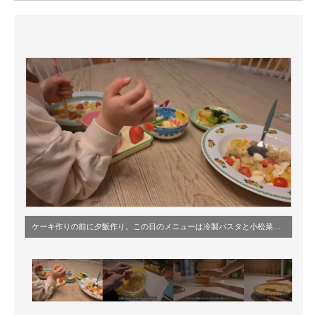
ITの今と未来を見通す
スマホと通信の最新トレンド
進化するPCとデバイスの未来
好きが集まる 比べて選べる
ビジネスと働き方のヒント
AI活用のいまが分かる
企業ITのトレンドを詳説
ケーキ作りの前に夕飯作り。この日のメニューは冷製パスタと小松菜の炒め物
経営リーダーのコミュニティ
マーケ×ITの今がよく分かる
ITエンジニア向け専門サイト