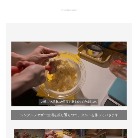
企業向けIT製品の総合サイト
advertisement
IT製品の技術・比較・事例
製造業のIT導入・活用を支援
モノづくり技術者専門サイト
エレクトロニクス専門サイト
電子設計の基本と応用
エネルギーの専門メディア
建設×テクノロジーの最前線
ちょっと気になるネットの話題
シングルファザー生活を振り返りつつ、タルトを作っていきます