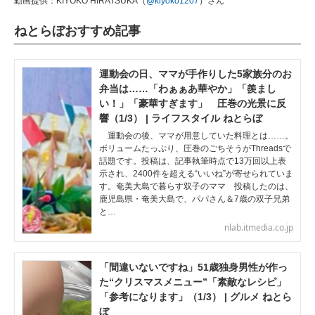
動画提供：KIYOKO HIRATSUKA（
@kiyoko1207
）さん
ねとらぼおすすめ記事
運動会の日、ママが手作りした5家族分のお
弁当は……「わぁぁあ華やか」「羨まし
い！」「豪華すぎます」 圧巻の光景に反
響（1/3） | ライフスタイル ねとらぼ
運動会の後、ママが用意していた料理とは……。
ボリュームたっぷり、圧巻のごちそうがThreadsで
話題です。投稿は、記事執筆時点で13万回以上表
示され、2400件を超える“いいね”が寄せられていま
す。奄美大島で暮らす双子のママ 投稿したのは、
鹿児島県・奄美大島で、パパさん＆7歳の双子兄弟
と…
nlab.itmedia.co.jp
「間違いないですね」51歳独身男性が作っ
た“クリスマスメニュー”「素敵なレシピ」
「参考になります」（1/3） | グルメ ねとら
ぼ