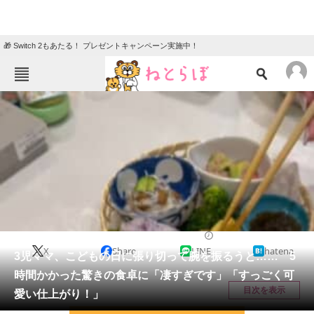
🎁 Switch 2もあたる！ プレゼントキャンペーン実施中！
ねとらぼメニュー
TOP
ニュース
エンタメ
クイズ
グルメ
地域
住まい
教育・育児
動物
リサーチ
ライフスタイル
2026/05/20 10:30（公開）
X
Share
LINE
hatena
会員記事
3児ママ、こどもの日に張り切って腕を振るうと…… 5
時間かかった驚きの食卓に「凄すぎです」「すっごく可
メディア
目次を表示
愛い仕上がり！」
注目記事を集めた総合ページ