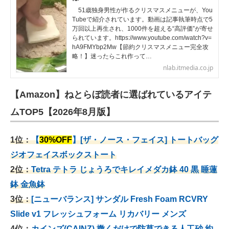
51歳独身男性が作るクリスマスメニューが、You
Tubeで紹介されています。動画は記事執筆時点で5
万回以上再生され、1000件を超える“高評価”が寄せ
られています。https://www.youtube.com/watch?v=
hA9FMYbp2Mw【節約クリスマスメニュー完全攻
略！】迷ったらこれ作って…
nlab.itmedia.co.jp
【Amazon】ねとらぼ読者に選ばれているアイテ
ムTOP5【2026年8月版】
1位：
【
30%OFF
】[ザ・ノース・フェイス] トートバッグ
ジオフェイスボックストート
2位：
Tetra テトラ じょうろでキレイメダカ鉢 40
黒 睡蓮
鉢 金魚鉢
3位：
[ニューバランス] サンダル Fresh Foam RCVRY
Slide v1 フレッシュフォーム リカバリー メンズ
4位：
カインズ(CAINZ) 撒くだけで防草できる人工砂 約