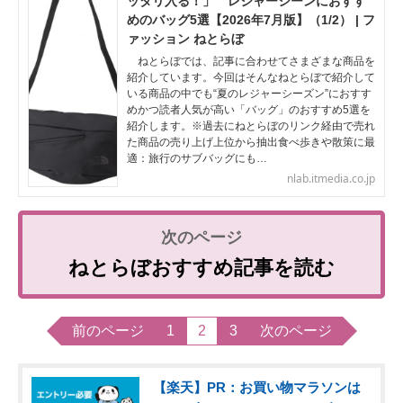
ッタリ入る！」 レジャーシーンにおすす
めのバッグ5選【2026年7月版】（1/2） | フ
ァッション ねとらぼ
ねとらぼでは、記事に合わせてさまざまな商品を
紹介しています。今回はそんなねとらぼで紹介して
いる商品の中でも“夏のレジャーシーズン”におすす
めかつ読者人気が高い「バッグ」のおすすめ5選を
紹介します。※過去にねとらぼのリンク経由で売れ
た商品の売り上げ上位から抽出食べ歩きや散策に最
適：旅行のサブバッグにも…
nlab.itmedia.co.jp
ねとらぼおすすめ記事を読む
前のページ
1
2
3
次のページ
【楽天】PR：お買い物マラソンは