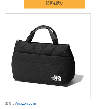
記事を読む
ITの今と未来を見通す
スマホと通信の最新トレンド
進化するPCとデバイスの未来
好きが集まる 比べて選べる
ビジネスと働き方のヒント
AI活用のいまが分かる
企業ITのトレンドを詳説
経営リーダーのコミュニティ
マーケ×ITの今がよく分かる
出典：
Amazon.co.jp
ITエンジニア向け専門サイト