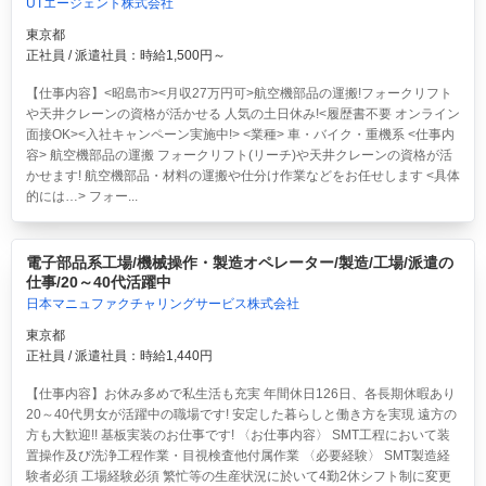
UTエージェント株式会社
東京都
正社員 / 派遣社員：時給1,500円～
【仕事内容】<昭島市><月収27万円可>航空機部品の運搬!フォークリフト
や天井クレーンの資格が活かせる 人気の土日休み!<履歴書不要 オンライン
面接OK><入社キャンペーン実施中!> <業種> 車・バイク・重機系 <仕事内
容> 航空機部品の運搬 フォークリフト(リーチ)や天井クレーンの資格が活
かせます! 航空機部品・材料の運搬や仕分け作業などをお任せします <具体
的には…> フォー...
電子部品系工場/機械操作・製造オペレーター/製造/工場/派遣の
仕事/20～40代活躍中
日本マニュファクチャリングサービス株式会社
東京都
正社員 / 派遣社員：時給1,440円
【仕事内容】お休み多めで私生活も充実 年間休日126日、各長期休暇あり
20～40代男女が活躍中の職場です! 安定した暮らしと働き方を実現 遠方の
方も大歓迎!! 基板実装のお仕事です! 〈お仕事内容〉 SMT工程において装
置操作及び洗浄工程作業・目視検査他付属作業 〈必要経験〉 SMT製造経
験者必須 工場経験必須 繁忙等の生産状況に於いて4勤2休シフト制に変更