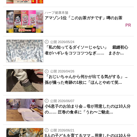
ハーブ健康本舗
アマゾン1位「このお茶ガチです」噂のお茶
PR
公開 2026/05/24
「私の知ってるダイソーじゃない」 裁縫初心
者がハギレをコツコツつなぎ…… まさか...
公開 2026/04/26
「おじいちゃんから何かが出てる気がする」→
孫が撮った奇跡の1枚に「ほんとやめて笑...
公開 2026/06/07
小6息子のお泊まり会→母が用意したのは10人分
の…… 圧巻の食卓に「うわ〜ご馳走...
公開 2026/06/21
8人の子どもを育てるママ→用意したのは10人分