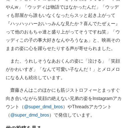
やんw」「ウッディは物語ではなかったんだ」「ウッデ
ィも部屋から誰もいなくなったらスッと起き上がって
『ハッハッハーおいっみんな見たか？喜んでたぜぇー』
って他のおもちゃ達と盛り上がってそうですね笑」「ウ
ッディこの子の事大好きなんやろうなぁ」と、映画その
ままの姿に心を躍らせたりする声が寄せられました。
また、うれしそうなあおくんの姿に「泣ける」「笑顔
がかわいすぎ」「なんて可愛い子なんだ！」とメロメロ
になる人も続出しています。
齋藤さんはこのほかにも筋ジストロフィーとまっすぐ
向き合いながら笑顔の絶えない兄弟の姿をInstagramアカ
ウント（
@super_dmd_bros
）やThreadsアカウント
（
@super_dmd_bros
）で発信しています。