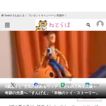
🎁 Switch 2もあたる！ プレゼントキャンペーン実施中！
ねとらぼメニュー
TOP
ニュース
エンタメ
クイズ
グルメ
地域
住まい
教育・育児
動物
リサーチ
育児
2026/05/30 08:45（公開）
X
Share
LINE
hatena
会員記事
4歳息子と“空気の読めるウッディ”が134万再生突破！
奇跡の光景へ「すんげえ」「本物のトイ・ストーリー」
メディア
目次を表示
注目記事を集めた総合ページ