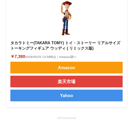
企業向けIT製品の総合サイト
IT製品の技術・比較・事例
製造業のIT導入・活用を支援
タカラトミー(TAKARA TOMY) トイ・ストーリー リアルサイズ
モノづくり技術者専門サイト
トーキングフィギュア ウッディ ( リミックス版)
￥7,380
2026/05/25 13:58時点｜Amazon調べ
エレクトロニクス専門サイト
Amazon
電子設計の基本と応用
楽天市場
エネルギーの専門メディア
Yahoo
建設×テクノロジーの最前線
ちょっと気になるネットの話題
advertisement