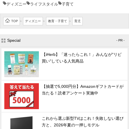
ディズニー
ライフスタイル
子育て
TOP
ディズニー
教育・子育て
育児
>
>
>
Special
- PR -
【iHerb】「迷ったらこれ！」みんなが"リピ
買い"している人気商品
【抽選で5,000円分】Amazonギフトカードが
当たる！読者アンケート実施中
これから選ぶ新型TVはこれ！失敗しない選び
方と、2026年夏の一押しモデル