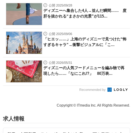
公開 2025/09/28
ディズニーへ集合した4人→並んだ瞬間…… 度
肝を抜かれる“まさかの光景”が115...
公開 2025/09/06
「ヒエッ……」上海のディズニーで見つけた“怖
すぎるキャラ”→衝撃ビジュアルに「こ...
公開 2026/05/31
ディズニーの人気フードメニューを編み物で再
現したら……「なにこれ!?」 80万表...
Recommended by
Copyright © ITmedia Inc. All Rights Reserved.
求人情報