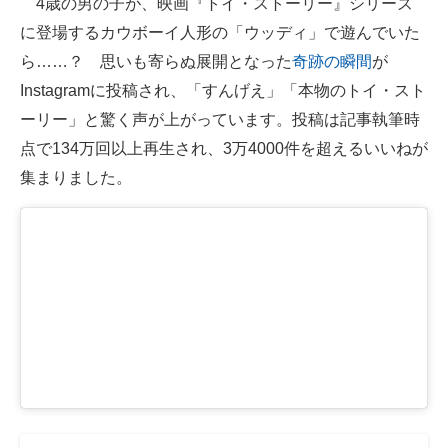
4歳の男の子が、映画『トイ・ストーリー』シリーズ
に登場するカウボーイ人形の「ウッディ」で遊んでいた
ITの今と未来を見通す
ら……？ 思いも寄らぬ展開となった
奇跡の瞬間
が
スマホと通信の最新トレンド
Instagramに投稿され、「すんげえ」「本物のトイ・スト
ーリー」と驚く声が上がっています。投稿は記事執筆時
進化するPCとデバイスの未来
点で134万回以上再生され、3万4000件を超えるいいねが
好きが集まる 比べて選べる
集まりました。
ビジネスと働き方のヒント
AI活用のいまが分かる
企業ITのトレンドを詳説
経営リーダーのコミュニティ
マーケ×ITの今がよく分かる
ITエンジニア向け専門サイト