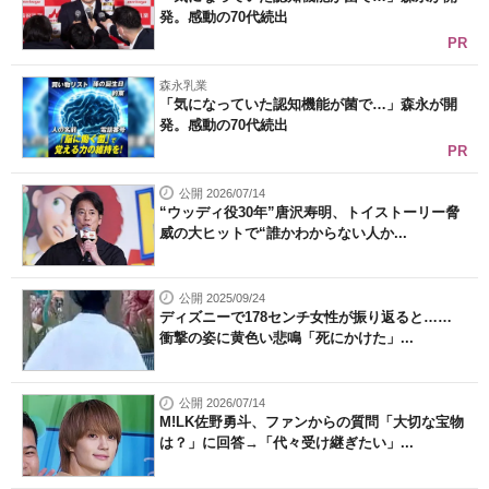
発。感動の70代続出
PR
森永乳業
「気になっていた認知機能が菌で…」森永が開
発。感動の70代続出
PR
公開 2026/07/14
“ウッディ役30年”唐沢寿明、トイストーリー脅
威の大ヒットで“誰かわからない人か...
公開 2025/09/24
ディズニーで178センチ女性が振り返ると……
衝撃の姿に黄色い悲鳴「死にかけた」...
公開 2026/07/14
M!LK佐野勇斗、ファンからの質問「大切な宝物
は？」に回答→「代々受け継ぎたい」...