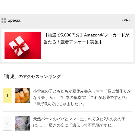
Special
- PR -
【抽選で5,000円分】Amazonギフトカードが
当たる！読者アンケート実施中
「育児」のアクセスランキング
小学生の子どもたちが夏休み突入→ママ「昼ご飯作りか
1
なり楽しみ」 “圧巻の食卓”に「これがお昼ですと!?」
「親子3人でおじゃましたい」
天然パーマのパパとママ→生まれてきた2人の女の子
2
は…… 驚きの姿に「遺伝って不思議ですね」