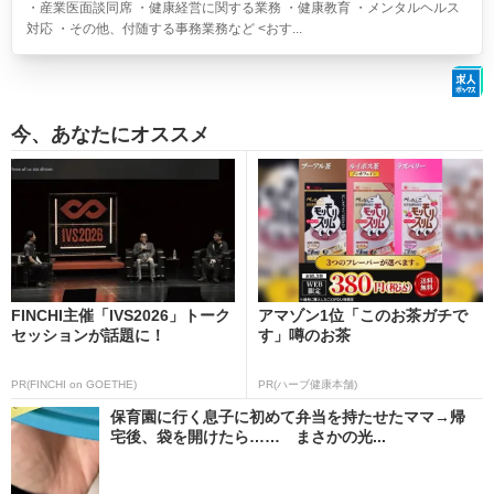
・産業医面談同席 ・健康経営に関する業務 ・健康教育 ・メンタルヘルス
対応 ・その他、付随する事務業務など <おす...
今、あなたにオススメ
FINCHI主催「IVS2026」トーク
アマゾン1位「このお茶ガチで
セッションが話題に！
す」噂のお茶
PR(FINCHI on GOETHE)
PR(ハーブ健康本舗)
保育園に行く息子に初めて弁当を持たせたママ→帰
宅後、袋を開けたら…… まさかの光...