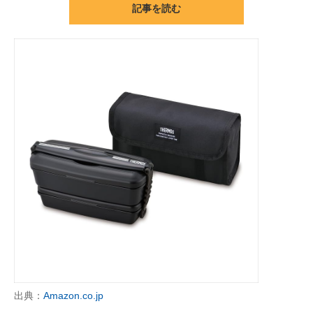
記事を読む
ITの今と未来を見通す
スマホと通信の最新トレンド
進化するPCとデバイスの未来
好きが集まる 比べて選べる
ビジネスと働き方のヒント
AI活用のいまが分かる
企業ITのトレンドを詳説
経営リーダーのコミュニティ
マーケ×ITの今がよく分かる
出典：
Amazon.co.jp
ITエンジニア向け専門サイト