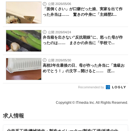
公開 2026/05/06
「面倒くさい」が口癖だった娘、実家を出て作
った弁当は…… 驚きの中身に「主婦歴2...
公開 2026/04/24
弁当箱を出さない“反抗期娘”に、怒った母が作
ったのは…… まさかの弁当に「学校で...
公開 2026/05/30
高校2年生最後の日、母が作った弁当に「進級お
めでとう！」の文字→開けると…… 圧...
Recommended by
Copyright © ITmedia Inc. All Rights Reserved.
求人情報