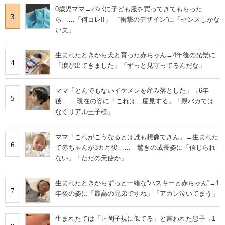
0歳児ママ→パパに子ども服を買ってきてもらった
3
ら……「何コレ!!」 “衝撃のデザイン”に「センスしかな
い夫」
生まれたときから犬と育った赤ちゃん→4年後の光景に
4
「涙が出てきました」「ずっと見守ってるんだな」
ママ「とんでもないイケメンを産み落とした」→6年
5
後…… 現在の姿に「これは二度見する」「親バカでは
なくリアル王子様」
ママ「これがこうなるとは誰も想像できん」→生まれた
6
て赤ちゃんが3カ月後…… 驚きの成長姿に「信じられ
ない」「ただの天使か」
生まれたときからずっと一緒な“ハスキーと赤ちゃん”→1
7
年後の姿に「最高の兄弟ですね」「アカン泣いてまう」
生まれたては「正岡子規に似てる」と言われた息子→1