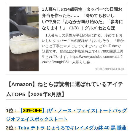
1人暮らしの34歳男性→タッパーで5日間お
弁当を作ったら…… “冷めてもおいし
い”中身に「おなかが鳴り始めた」「参考に
なります！」（1/3） | グルメ ねとらぼ
1人暮らしの男性が平日の朝に作る、冷めてもお
いしいタッパー弁当の記録が「おいしそう」「細か
いこと丁寧にマメにしててすごい」とYouTubeで
話題です。動画は記事執筆時点で4万7000回以上再
生されています。https://www.youtube.com/watch?
v=zheDwngbB6I一人暮らし会…
nlab.itmedia.co.jp
【Amazon】ねとらぼ読者に選ばれているアイテ
ムTOP5【2026年8月版】
1位：
【
30%OFF
】[ザ・ノース・フェイス] トートバッグ
ジオフェイスボックストート
2位：
Tetra テトラ じょうろでキレイメダカ鉢 40
黒 睡蓮