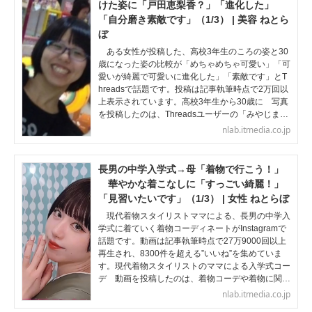
けた姿に「戸田恵梨香？」「進化した」
「自分磨き素敵です」（1/3） | 美容 ねとら
ぼ
ある女性が投稿した、高校3年生のころの姿と30
歳になった姿の比較が「めちゃめちゃ可愛い」「可
愛いが綺麗で可愛いに進化した」「素敵です」とT
hreadsで話題です。投稿は記事執筆時点で2万回以
上表示されています。高校3年生から30歳に 写真
を投稿したのは、Threadsユーザーの「みやじま…
nlab.itmedia.co.jp
長男の中学入学式→母「着物で行こう！」
華やかな着こなしに「すっごい綺麗！」
「見習いたいです」（1/3） | 女性 ねとらぼ
現代着物スタイリストママによる、長男の中学入
学式に着ていく着物コーディネートがInstagramで
話題です。動画は記事執筆時点で27万9000回以上
再生され、8300件を超える”いいね”を集めていま
す。現代着物スタイリストのママによる入学式コー
デ 動画を投稿したのは、着物コーデや着物に関…
nlab.itmedia.co.jp