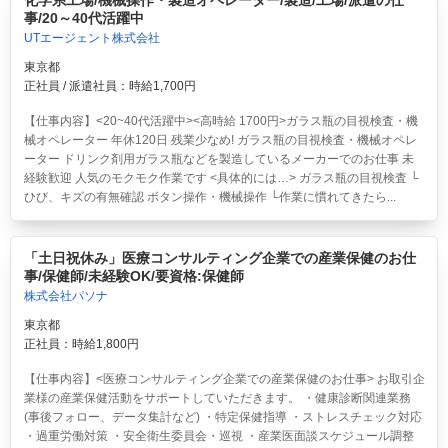
化学系工場/機械操作・製造オペレーター/製造/工場/派遣の仕
事/20～40代活躍中
UTエージェント株式会社
東京都
正社員 / 派遣社員：時給1,700円
【仕事内容】<20~40代活躍中><高時給 1700円>ガラス瓶の目視検査・機
械オペレーター 年休120日 残業少なめ!
ガラス瓶の目視検査・機械オペレ
ーター ドリンク剤用ガラス瓶などを製造しているメーカーでのお仕事 未
経験歓迎 人気のモクモク作業です <具体的には…> ガラス瓶の目視検査 └
ひび、キズの有無確認 ボタン操作・機械操作 └作業に慣れてきたら...
「土日祝休み」医療コンサルティング企業での産業保健のお仕
事/保健師/未経験OK/要資格:保健師
株式会社パソナ
東京都
正社員：時給1,800円
【仕事内容】<医療コンサルティング企業での産業保健のお仕事> お取引企
業様の産業保健活動をサポートしていただきます。 ・健康診断関連業務
(事後フォロー、データ集計など) ・特定保健指導 ・ストレスチェック対応
・過重労働対策 ・安全衛生委員会・巡視 ・産業医面談スケジュール調整