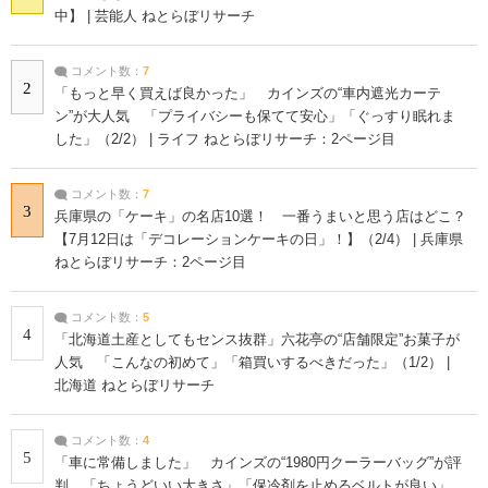
中】 | 芸能人 ねとらぼリサーチ
コメント数：
7
2
「もっと早く買えば良かった」 カインズの“車内遮光カーテ
ン”が大人気 「プライバシーも保てて安心」「ぐっすり眠れま
した」（2/2） | ライフ ねとらぼリサーチ：2ページ目
コメント数：
7
3
兵庫県の「ケーキ」の名店10選！ 一番うまいと思う店はどこ？
【7月12日は「デコレーションケーキの日」！】（2/4） | 兵庫県
ねとらぼリサーチ：2ページ目
コメント数：
5
4
「北海道土産としてもセンス抜群」六花亭の“店舗限定”お菓子が
人気 「こんなの初めて」「箱買いするべきだった」（1/2） |
北海道 ねとらぼリサーチ
コメント数：
4
5
「車に常備しました」 カインズの“1980円クーラーバッグ”が評
判 「ちょうどいい大きさ」「保冷剤を止めるベルトが良い」