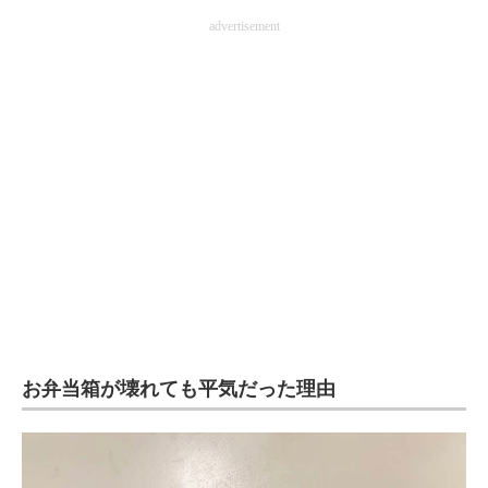
企業向けIT製品の総合サイト
advertisement
IT製品の技術・比較・事例
製造業のIT導入・活用を支援
モノづくり技術者専門サイト
エレクトロニクス専門サイト
電子設計の基本と応用
エネルギーの専門メディア
建設×テクノロジーの最前線
お弁当箱が壊れても平気だった理由
ちょっと気になるネットの話題