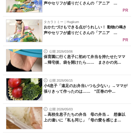
声やセリフが盛りだくさんの「アニア ...
PR
タカラトミー｜Hugkum
おかたづけもできる点がうれしい！ 動物の鳴き
声やセリフが盛りだくさんの「アニア ...
PR
公開 2026/03/06
保育園に行く息子に初めて弁当を持たせたママ
→帰宅後、袋を開けたら…… まさかの光...
公開 2026/06/15
小4息子「遠足のお弁当いつも少ない」→ママが
張りきって作ったのは…… “圧巻の中...
公開 2026/05/03
←高校生息子たちの弁当 母の弁当→ 想像以
上の違いに「私も同じ」「母の愛を感じま...