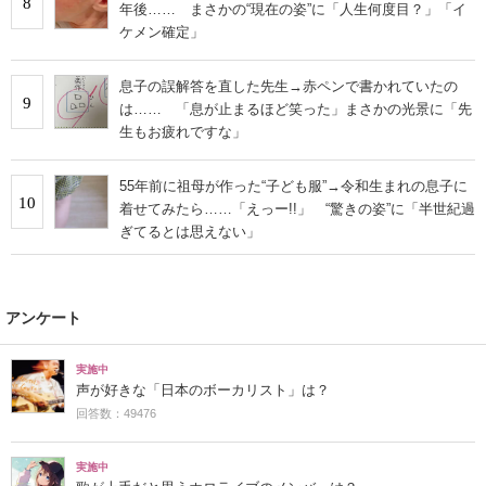
8
年後…… まさかの“現在の姿”に「人生何度目？」「イ
ケメン確定」
息子の誤解答を直した先生→赤ペンで書かれていたの
9
は…… 「息が止まるほど笑った」まさかの光景に「先
生もお疲れですな」
55年前に祖母が作った“子ども服”→令和生まれの息子に
10
着せてみたら……「えっー!!」 “驚きの姿”に「半世紀過
ぎてるとは思えない」
アンケート
実施中
声が好きな「日本のボーカリスト」は？
回答数：49476
実施中