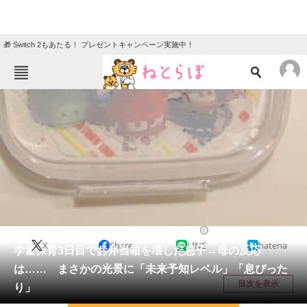
🎁 Switch 2もあたる！ プレゼントキャンペーン実施中！
ねとらぼメニュー
TOP
ニュース
エンタメ
クイズ
グルメ
地域
住まい
教育・育児
動物
リサーチ
育児
2026/05/16 14:05（公開）
X
Share
LINE
hatena
会員記事
学童保育3日目でお弁当箱を壊した息子→母の反応
は…… まさかの光景に「未来予知レベル」「息ぴった
メディア
目次を表示
り」
注目記事を集めた総合ページ