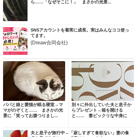
ら……「なぜそこに！」 まさかの光景...
SNSアカウントを着実に成長。実はみんなココ使っ
てます。
(Dreaw合同会社)
パパと娘と愛猫が眠る寝室→マ
別々に外出していた夫と息子か
マがのぞくと…… まさかの光
らプレゼント→箱を開ける
景に「笑ってお腹つりまし...
と…… 妻ビックリな中身に
「...
夫と息子が旅行中→「寂しすぎて食欲ない」妻の食