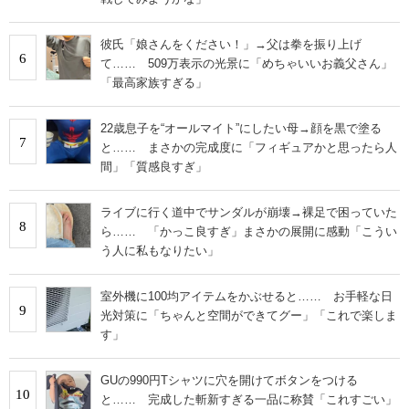
彼氏「娘さんをください！」→父は拳を振り上げ
6
て…… 509万表示の光景に「めちゃいいお義父さん」
「最高家族すぎる」
22歳息子を“オールマイト”にしたい母→顔を黒で塗る
7
と…… まさかの完成度に「フィギュアかと思ったら人
間」「質感良すぎ」
ライブに行く道中でサンダルが崩壊→裸足で困っていた
8
ら…… 「かっこ良すぎ」まさかの展開に感動「こうい
う人に私もなりたい」
室外機に100均アイテムをかぶせると…… お手軽な日
9
光対策に「ちゃんと空間ができてグー」「これで楽しま
す」
GUの990円Tシャツに穴を開けてボタンをつける
10
と…… 完成した斬新すぎる一品に称賛「これすごい」