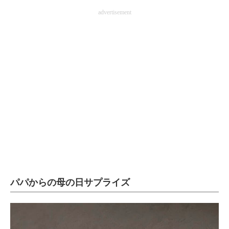
企業向けIT製品の総合サイト
advertisement
IT製品の技術・比較・事例
製造業のIT導入・活用を支援
モノづくり技術者専門サイト
エレクトロニクス専門サイト
電子設計の基本と応用
エネルギーの専門メディア
建設×テクノロジーの最前線
パパからの母の日サプライズ
ちょっと気になるネットの話題