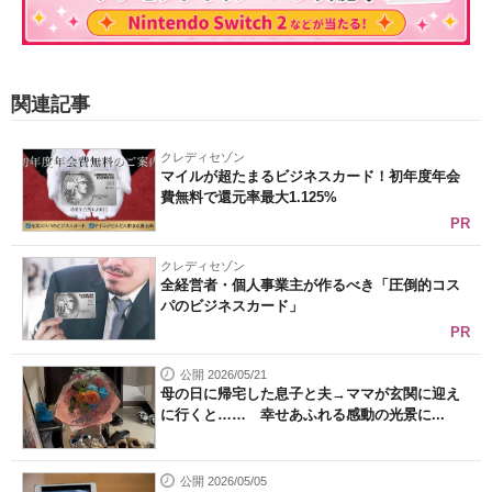
関連記事
クレディセゾン
マイルが超たまるビジネスカード！初年度年会
費無料で還元率最大1.125%
PR
クレディセゾン
全経営者・個人事業主が作るべき「圧倒的コス
パのビジネスカード」
PR
公開 2026/05/21
母の日に帰宅した息子と夫→ママが玄関に迎え
に行くと…… 幸せあふれる感動の光景に...
公開 2026/05/05