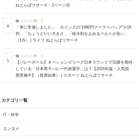
ねとらぼリサーチ：2ページ目
コメント数：
4
4
「車に常備しました」 カインズの“1980円クーラーバッグ”が評
判 「ちょうどいい大きさ」「保冷剤を止めるベルトが良い」
（1/5） | ライフ ねとらぼリサーチ
コメント数：
3
5
【バレーボール】ネーションズリーグ日本ラウンドで活躍を期待
している「日本男子バレー代表選手」は？【2026年版・人気投
票実施中】（投票結果） | スポーツ ねとらぼリサーチ
カテゴリ一覧
IT・科学
エンタメ