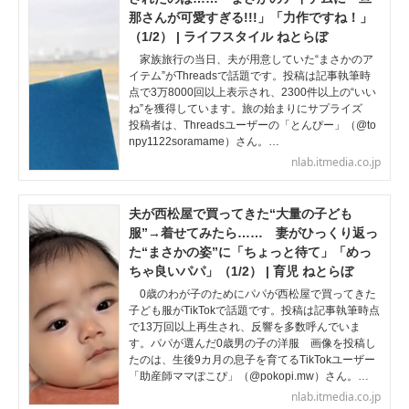
那さんが可愛すぎる!!!」「力作ですね！」
（1/2） | ライフスタイル ねとらぼ
家族旅行の当日、夫が用意していた“まさかのア
イテム”がThreadsで話題です。投稿は記事執筆時
点で3万8000回以上表示され、2300件以上の“いい
ね”を獲得しています。旅の始まりにサプライズ
投稿者は、Threadsユーザーの「とんぴー」（@to
npy1122soramame）さん。…
nlab.itmedia.co.jp
夫が西松屋で買ってきた“大量の子ども
服”→着せてみたら…… 妻がひっくり返っ
た“まさかの姿”に「ちょっと待て」「めっ
ちゃ良いパパ」（1/2） | 育児 ねとらぼ
0歳のわが子のためにパパが西松屋で買ってきた
子ども服がTikTokで話題です。投稿は記事執筆時点
で13万回以上再生され、反響を多数呼んでいま
す。パパが選んだ0歳男の子の洋服 画像を投稿し
たのは、生後9カ月の息子を育てるTikTokユーザー
「助産師ママぽこぴ」（@pokopi.mw）さん。…
nlab.itmedia.co.jp