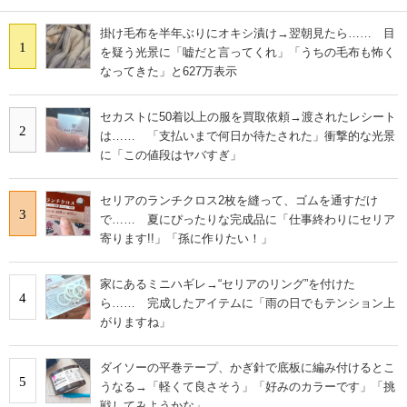
掛け毛布を半年ぶりにオキシ漬け→翌朝見たら…… 目
1
を疑う光景に「嘘だと言ってくれ」「うちの毛布も怖く
なってきた」と627万表示
セカストに50着以上の服を買取依頼→渡されたレシート
2
は…… 「支払いまで何日か待たされた」衝撃的な光景
に「この値段はヤバすぎ」
セリアのランチクロス2枚を縫って、ゴムを通すだけ
3
で…… 夏にぴったりな完成品に「仕事終わりにセリア
寄ります!!」「孫に作りたい！」
家にあるミニハギレ→“セリアのリング”を付けた
4
ら…… 完成したアイテムに「雨の日でもテンション上
がりますね」
ダイソーの平巻テープ、かぎ針で底板に編み付けるとこ
5
うなる→「軽くて良さそう」「好みのカラーです」「挑
戦してみようかな」