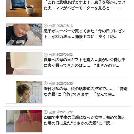
「これは悲鳴あげますよ！」息子を寝かしつけ
た夫→ママがベビーモニターを見ると……...
公開 2026/05/13
息子がスーパーで買ってきた「母の日プレゼン
ト」が23万表示→痛恨ミスに「泣く！絶...
公開 2026/06/02
義母への母の日ギフトを購入→妻がレジ待ち中
に夫が買ってきたのは…… “まさかのア...
公開 2026/05/30
着付け師の母、娘の結婚式の控室で…… “特別
な光景”に「泣けてきます」「なんて幸...
公開 2026/05/22
23歳で中学生の母親になった女性→初めて迎え
た母の日に見た“まさかの光景”に「読...