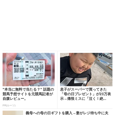
"本当に無料で当たる？" 話題の
息子がスーパーで買ってきた
競馬予想サイトを元競馬記者が
「母の日プレゼント」が23万表
自腹レビュー。
示→痛恨ミスに「泣く！絶...
PR(ルーツ)
義母への母の日ギフトを購入→妻がレジ待ち中に夫