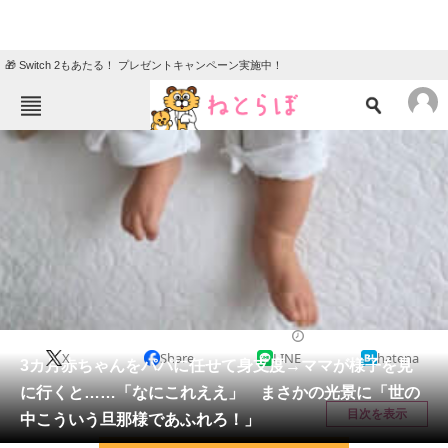
🎁 Switch 2もあたる！ プレゼントキャンペーン実施中！
ねとらぼメニュー
TOP
ニュース
エンタメ
クイズ
グルメ
地域
住まい
教育・育児
動物
リサーチ
ライフスタイル
2026/05/20 10:00（公開）
X
Share
LINE
hatena
会員記事
3カ月赤ちゃんをパパに任せて身支度→ママが様子を見
に行くと……「なにこれええ」 まさかの光景に「世の
メディア
目次を表示
中こういう旦那様であふれろ！」
注目記事を集めた総合ページ