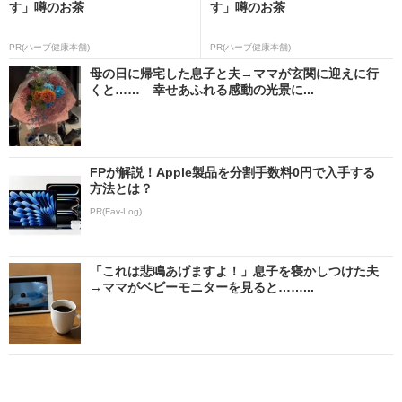
す」噂のお茶
す」噂のお茶
PR(ハーブ健康本舗)
PR(ハーブ健康本舗)
母の日に帰宅した息子と夫→ママが玄関に迎えに行
くと…… 幸せあふれる感動の光景に...
FPが解説！Apple製品を分割手数料0円で入手する
方法とは？
PR(Fav-Log)
「これは悲鳴あげますよ！」息子を寝かしつけた夫
→ママがベビーモニターを見ると……...