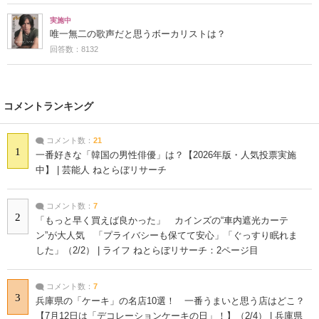
実施中
唯一無二の歌声だと思うボーカリストは？
回答数：8132
コメントランキング
コメント数：
21
1
一番好きな「韓国の男性俳優」は？【2026年版・人気投票実施
中】 | 芸能人 ねとらぼリサーチ
コメント数：
7
2
「もっと早く買えば良かった」 カインズの“車内遮光カーテ
ン”が大人気 「プライバシーも保てて安心」「ぐっすり眠れま
した」（2/2） | ライフ ねとらぼリサーチ：2ページ目
コメント数：
7
3
兵庫県の「ケーキ」の名店10選！ 一番うまいと思う店はどこ？
【7月12日は「デコレーションケーキの日」！】（2/4） | 兵庫県