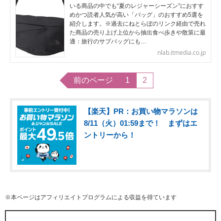
いる商品の中でも“夏のレジャーシーズン”におすす
めかつ読者人気が高い「バッグ」のおすすめ5選を
紹介します。※過去にねとらぼのリンク経由で売れ
た商品の売り上げ上位から抽出食べ歩きや散策に最
適：旅行のサブバッグにも…
nlab.itmedia.co.jp
前のページ
1
2
【楽天】PR：お買い物マラソンは
8/11（火）01:59まで！ まずはエ
ントリーから！
※本ページはアフィリエイトプログラムによる収益を得ています