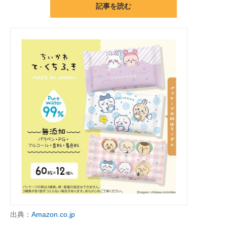
記事を読む
ITの今と未来を見通す
スマホと通信の最新トレンド
進化するPCとデバイスの未来
好きが集まる 比べて選べる
ビジネスと働き方のヒント
AI活用のいまが分かる
企業ITのトレンドを詳説
経営リーダーのコミュニティ
マーケ×ITの今がよく分かる
出典：
Amazon.co.jp
ITエンジニア向け専門サイト