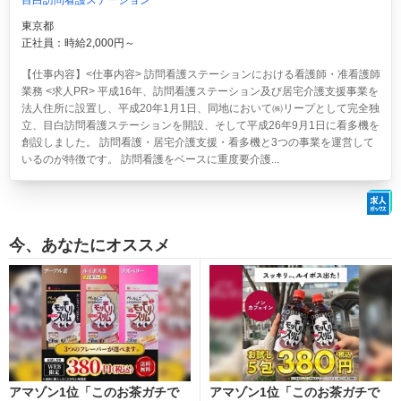
目白訪問看護ステーション
東京都
正社員：時給2,000円～
【仕事内容】<仕事内容> 訪問看護ステーションにおける看護師・准看護師
業務 <求人PR> 平成16年、訪問看護ステーション及び居宅介護支援事業を
法人住所に設置し、平成20年1月1日、同地において㈱リープとして完全独
立、目白訪問看護ステーションを開設、そして平成26年9月1日に看多機を
創設しました。 訪問看護・居宅介護支援・看多機と3つの事業を運営して
いるのが特徴です。 訪問看護をベースに重度要介護...
今、あなたにオススメ
アマゾン1位「このお茶ガチで
アマゾン1位「このお茶ガチで