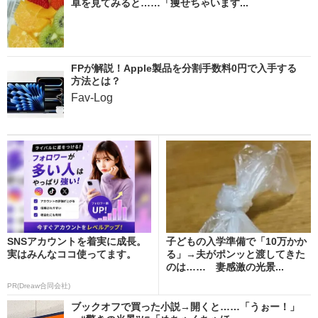
卓を見てみると……「痩せちゃいます...
FPが解説！Apple製品を分割手数料0円で入手する
方法とは？
Fav-Log
SNSアカウントを着実に成長。
子どもの入学準備で「10万かか
実はみんなココ使ってます。
る」→夫がポンッと渡してきた
のは…… 妻感激の光景...
PR(Dreaw合同会社)
ブックオフで買った小説→開くと……「うぉー！」