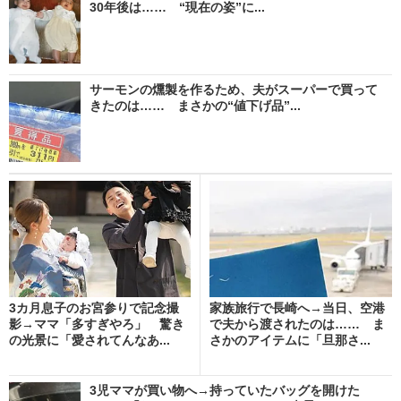
30年後は…… “現在の姿”に...
サーモンの燻製を作るため、夫がスーパーで買って
きたのは…… まさかの“値下げ品”...
3カ月息子のお宮参りで記念撮
家族旅行で長崎へ→当日、空港
影→ママ「多すぎやろ」 驚き
で夫から渡されたのは…… ま
の光景に「愛されてんなあ...
さかのアイテムに「旦那さ...
3児ママが買い物へ→持っていたバッグを開けた